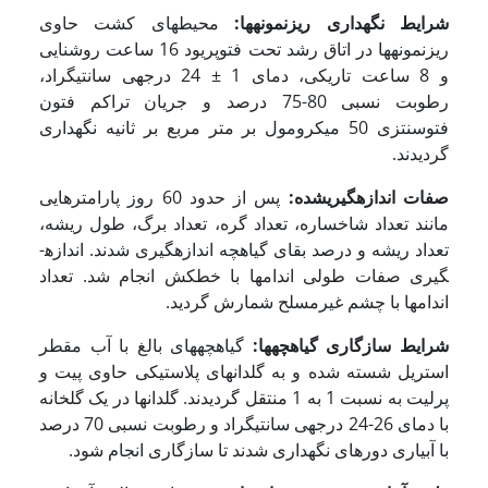
شرایط نگهداری ریزنمونه­ها:
محیط­های کشت حاوی
ریزنمونه­ها در اتاق رشد تحت فتوپریود 16 ساعت روشنایی
و 8 ساعت تاریکی، دمای 1 ± 24 درجه­ی سانتی­گراد،
رطوبت نسبی 80-75 درصد و جریان تراکم فتون
فتوسنتزی 50 میکرومول بر متر مربع بر ثانیه نگهداری
گردیدند.
صفات اندازه­گیری­شده:
پس از حدود 60 روز پارامترهایی
مانند تعداد شاخساره، تعداد گره، تعداد برگ، طول ریشه،
تعداد ریشه و درصد بقای گیاهچه اندازه­گیری شدند. اندازه­
گیری صفات طولی اندام­ها با خط­کش انجام شد. تعداد
اندام­ها با چشم غیرمسلح شمارش گردید.
شرایط سازگاری گیاهچه­ها:
گیاهچه­های بالغ با آب مقطر
استریل شسته شده و به گلدان­های پلاستیکی حاوی پیت و
پرلیت به نسبت 1 به 1 منتقل گردیدند. گلدان­ها در یک گلخانه
با دمای 26-24 درجه­ی سانتی­گراد و رطوبت نسبی 70 درصد
با آبیاری دوره­ای نگهداری شدند تا سازگاری انجام شود.