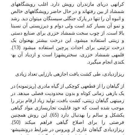
کرانه­ی دریای مازندران رویش دارد. اغلب رویشگاه­های
شمشاد از بین رفته­اند و در حال حاضر رویشگاه­های خالص
و انبوه آن را تنها در پارک جنگلی سی­سنگان می­توان دید. رشد
و نمو آن بسیار کند است ولی دوام و دیرزیستی آن نسبتا
بالا است. از چوب سخت شمشاد خزری برای صنایع دستی
و زینتی استفاده می­شود. این درخت بیشتر به­عنوان یک
درخت تزئینی برای احداث پرچین استفاده می­شود (13).
قلمه­ی شمشاد خزری، سخت­ریشه­زا است و ازدیاد آن به­
کندی انجام می­گیرد.
ریزازدیادی، طی کشت بافت اجازه­ی باززایی تعداد زیادی
از گیاهان را از قطعه­ی کوچکی از گیاه مادری (ریزنمونه) در
یک بازه­ی زمانی کوتاه و بدون محدودیت فصلی می­دهد. در
زمینه­ی گیاهان زینتی، کشت بافت، تولید زیاد ارقام برتر را
موجب شده است که خود قابلیت تجاری­سازی مواد گیاهی
یک­شکل و سالم را به­دنبال دارد (65). این روش همچنین
فرصتی را برای اصلاح گیاهی فراهم می­کند (50).
ریزازدیادی گیاهان عاری از ویروس در شرایط درون­شیشه­