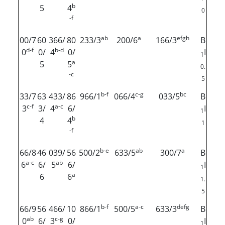
b
5
4
0
-f
ab
a
efgh
00/7
60
366/
80
233/3
200/6
166/3
B
d-f
b-d
0
0/
4
0/
I
1
a
5
5
0.
-c
5
b-f
c-g
bc
33/7
63
433/
86
966/1
066/4
033/5
B
c-f
a-c
3
3/
4
6/
I
1
b
4
4
1
-f
b-e
ab
a
66/8
46
039/
56
500/2
633/5
300/7
B
a-c
ab
6
6/
5
6/
I
1
a
6
6
1.
5
b-f
a-c
defg
66/9
56
466/
10
866/1
500/5
633/3
B
ab
c-g
0
6/
3
0/
I
1