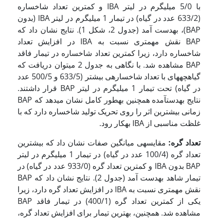
با 5/0 میلی­گرم در لیتر IBA و کمترین تعداد شاخساره
(633/2 عدد در گیاه) در تیمار 1 میلی­گرم در لیتر IBA (بدون
BAP)، به­دست آمد (جدول 2، شکل 1). نتایج نشان داد که
BAP نقش مهم­تری نسبت به IBA در افزایش تعداد
شاخساره دارد، زیرا کمترین تعداد شاخساره در تیمار فاقد
BAP مشاهده شد. با نگاهی به جدول 2 می­توان دریافت که
گیاهچه­های با تعداد شاخساره­ی بیشتر (633/5 و 500/5 عدد
در گیاه) تحت تیمار 1 میلی­گرم در لیتر BAP قرار داشتند.
نتایج به­دست­آمده همچنین به­طور کامل نشان می­دهد که BAP
زمانی بیشترین اثر را روی تحریک تولید شاخساره دارد که با
غلظت مناسبی از IBA به­کار رود.
تعداد گره:
مقایسه­ی میانگین صفات نشان داد که بیشترین
تعداد گره (100/4 عدد در گیاه) در تیمار 1 میلی­گرم در لیتر
BAP بدون IBA و کمترین تعداد گره (933/0 عدد در گیاه) در
تیمار شاهد به­دست آمد (جدول 2). نتایج نشان داد که BAP
نقش مهم­تری نسبت به IBA در افزایش تعداد گره دارد، زیرا
یکی از کمترین تعداد گره (400/1) در تیمار فاقد BAP
مشاهده شد. همچنین، بهترین تیمار برای افزایش تعداد گره،