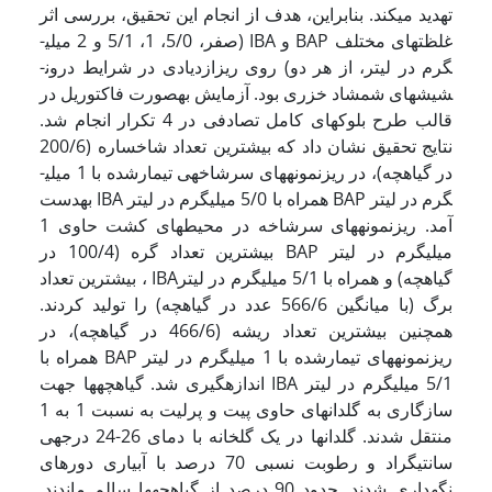
تهدید می­کند. بنابراین، هدف از انجام این تحقیق، بررسی اثر
غلظت­های مختلف BAP و IBA (صفر، 5/0، 1، 5/1 و 2 میلی­
گرم در لیتر، از هر دو) روی ریزازدیادی در شرایط درون­
شیشه­ای شمشاد خزری بود. آزمایش به­صورت فاکتوریل در
قالب طرح بلوک­های کامل تصادفی در 4 تکرار انجام شد.
نتایج تحقیق نشان داد که بیشترین تعداد شاخساره (200/6
در گیاهچه)، در ریزنمونه­های سرشاخه­ی تیمارشده با 1 میلی­
گرم در لیتر BAP همراه با 5/0 میلی­گرم در لیتر IBA به­دست
آمد. ریزنمونه­ها­ی سرشاخه در محیط­های کشت حاوی 1
میلی­گرم در لیتر BAP بیشترین تعداد گره (100/4 در
گیاهچه) و همراه با 5/1 میلی­گرم در لیترIBA ، بیشترین تعداد
برگ (با میانگین 566/6 عدد در گیاهچه) را تولید کردند.
همچنین بیشترین تعداد ریشه (466/6 در گیاهچه)، در
ریزنمونه­های تیمارشده با 1 میلی­گرم در لیتر BAP همراه با
5/1 میلی­گرم در لیتر IBA اندازه­گیری شد. گیاهچه­ها جهت
سازگاری به گلدان­های حاوی پیت و پرلیت به نسبت 1 به 1
منتقل شدند. گلدان­ها در یک گلخانه با دمای 26-24 درجه­ی
سانتی­گراد و رطوبت نسبی 70 درصد با آبیاری دوره­ای
نگهداری شدند. حدود 90 درصد از گیاهچه­ها سالم ماندند.