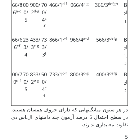
d-f
c-g
defgh
66/8
00
900/
70
466/1
066/4
366/3
B
a-c
d-g
6
0/
2
0/
I
2
c
5
4
1
-f
b-f
a-d
defg
66/6
23
433/
73
866/1
966/4
566/3
B
ef
c-g
6
3/
3
3/
I
2
f
4
3
1.
5
c-f
d-g
defg
00/7
70
833/
50
733/1
800/3
400/3
B
d-f
e-g
0
0/
2
0/
I
2
c
5
4
2
-f
در هر ستون میانگین­هایی که دارای حروف همسان هستند،
در سطح احتمال 5 درصد آزمون چند دامنه­ای ال.اس.دی
تفاوت معنی­داری ندارند
.
5