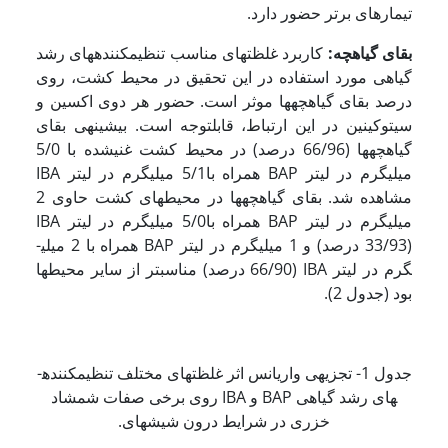
تیمارهای برتر حضور دارد.
بقای گیاهچه:
کاربرد غلظت­های مناسب تنظیم­کننده­های رشد
گیاهی مورد استفاده در این تحقیق در محیط کشت، روی
درصد بقای گیاهچه­ها موثر است. حضور هر دوی اکسین و
سیتوکینین در این ارتباط، قابل­توجه است. بیشینه­ی بقای
گیاهچه­ها (66/96 درصد) در محیط کشت غنی­شده با 5/0
میلی­گرم در لیتر BAP همراه با5/1 میلی­گرم در لیتر IBA
مشاهده شد. بقای گیاهچه­ها در محیط­های کشت حاوی 2
میلی­گرم در لیتر BAP همراه با5/0 میلی­گرم در لیتر IBA
(33/93 درصد) و 1 میلی­گرم در لیتر BAP همراه با 2 میلی­
گرم در لیتر IBA (66/90 درصد) مناسب­تر از سایر محیط­ها
بود (جدول 2).
جدول 1- تجزیه­ی واریانس اثر غلظت­های مختلف تنظیم­کننده­
های رشد گیاهی BAP و IBA روی برخی صفات شمشاد
خزری در شرایط درون شیشه­ای.