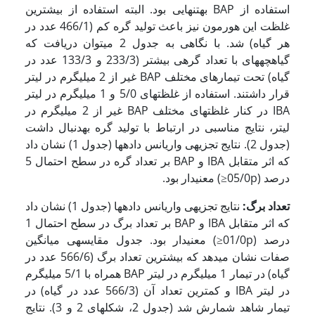
استفاده از BAP به­تنهایی بود. البته استفاده از بیشترین
غلظت این هورمون نیز باعث تولید گره کم (466/1 عدد در
هر گیاه) شد. با نگاهی به جدول 2 می­توان دریافت که
گیاهچه­های با تعداد گره­ی بیشتر (233/3 و 133/3 عدد در
گیاه) تحت تیمارهای مختلف BAP غیر از 2 میلی­گرم در لیتر
قرار داشتند. استفاده از غلظت­های 5/0 و 1 میلی­گرم در لیتر
IBA در کنار غلظت­های مختلف BAP غیر از 2 میلی­گرم در
لیتر، نتایج مناسبی در ارتباط با تولید گره به­دنبال داشت
(جدول 2). نتایج تجزیه­ی واریانس داده­ها (جدول 1) نشان داد
که اثر متقابل IBA و BAP بر تعداد گره در سطح احتمال 5
درصد (05/0p≤) معنی­دار بود.
تعداد برگ:
نتایج تجزیه­ی واریانس داده­ها (جدول 1) نشان داد
که اثر متقابل IBA و BAP بر تعداد برگ در سطح احتمال 1
درصد (01/0p≤) معنی­دار بود. جدول مقایسه­ی میانگین
صفات نشان می­دهد که بیشترین تعداد برگ (566/6 عدد در
گیاه) در تیمار 1 میلی­گرم در لیتر BAP همراه با 5/1 میلی­گرم
در لیتر IBA و کمترین تعداد آن (566/3 عدد در گیاه) در
تیمار شاهد شمارش شد (جدول 2، شکل­های 2 و 3). نتایج