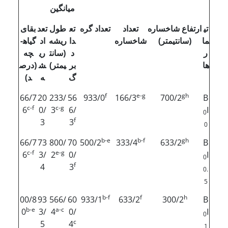
میانگین
تی
ارتفاع شاخساره
تعداد
تعداد گره
تع
طول
تعد
بقای
ما
(سانتی­متر)
شاخساره
دا
ریشه
اد
گیاه­
ر
د
(سانت
ری
چه
ها
بر
ی­متر)
ش
(درص
گ
ه
د)
f
e-g
gh
66/7
20
233/
56
933/0
166/3
700/2
B
c-f
c-g
6
0/
3
6/
I
0
f
3
3
0
b-e
b-f
gh
66/7
73
800/
70
500/2
333/4
633/2
B
c-f
e-g
6
3/
2
0/
I
0
f
4
3
0.
5
b-f
f
h
00/8
93
566/
60
933/1
633/2
300/2
B
b-e
a-c
0
3/
4
0/
I
0
c
5
4
1