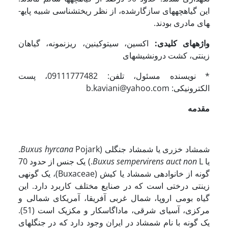
این گیاهچه­های سازگارشده، از نظر ریخت­شناسی شبیه پایه­
های مادری بودند.
واژه­های کلیدی:
اکسین، سیتوکینین، ریزنمونه، گیاهان
زینتی، کشت درون­شیشه­ای
* نویسنده مسئول، تلفن: 09111777482، پست
الکترونیکی: b.kaviani@yahoo.com
مقدمه
شمشاد خزری یا شمشاد جنگلی (
Buxus hyrcana
Pojark.
یا
Buxus sempervirens auct non
L.) یک جنس از حدود 70
گونه از خانواده­ی شمشاد یا کیش (Buxaceae)، یک گونه­ی
زینتی درختی است که در صنایع مختلف کاربرد دارد. این
گیاه بومی اروپا، شمال غربی آفریقا، آمریکای شمالی و
مرکزی، آسیای شرقی، ماداگاسکار و مکزیک است (51).
یک گونه با نام شمشاد در ایران وجود دارد که در جنگل­های