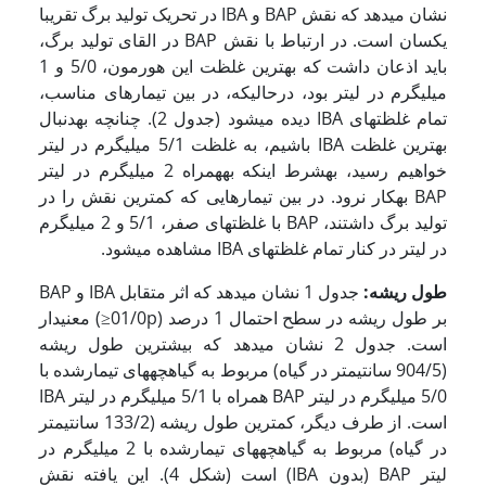
نشان می­دهد که نقش BAP و IBA در تحریک تولید برگ تقریبا
یکسان است. در ارتباط با نقش BAP در القای تولید برگ،
باید اذعان داشت که بهترین غلظت این هورمون، 5/0 و 1
میلی­گرم در لیتر بود، درحالی­که، در بین تیمارهای مناسب،
تمام غلظت­های IBA دیده می­شود (جدول 2). چنانچه به­دنبال
بهترین غلظت IBA باشیم، به غلظت 5/1 میلی­گرم در لیتر
خواهیم رسید، به­شرط اینکه به­همراه 2 میلی­گرم در لیتر
BAP به­کار نرود. در بین تیمارهایی که کمترین نقش را در
تولید برگ داشتند، BAP با غلظت­های صفر، 5/1 و 2 میلی­گرم
در لیتر در کنار تمام غلظت­های IBA مشاهده می­شود.
طول ریشه:
جدول 1 نشان می­دهد که اثر متقابل IBA و BAP
بر طول ریشه در سطح احتمال 1 درصد (01/0p≤) معنی­دار
است. جدول 2 نشان می­دهد که بیشترین طول ریشه
(904/5 سانتی­متر در گیاه) مربوط به گیاهچه­های تیمارشده با
5/0 میلی­گرم در لیتر BAP همراه با 5/1 میلی­گرم در لیتر IBA
است. از طرف دیگر، کمترین طول ریشه (133/2 سانتی­متر
در گیاه) مربوط به گیاهچه­های تیمارشده با 2 میلی­گرم در
لیتر BAP (بدون IBA) است (شکل 4). این یافته نقش