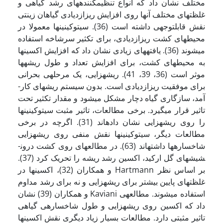
مختلف نشان داد که انواع تنظیم­کننده­های رشد گیاهی و
غلظت­های مختلف آنها روی افزایش ریزازدیادی گیاهان زینتی
نقش قابل­توجهی داشته است (36). سیتوکینین­ها معمولا در
محیط­های کشت ریزازدیادی، برای تکثیر سرشاخه استفاده
می­شوند (36). یافته­های زیادی نشان داد که افزایش اکسین­ها
به محیط­های کشت، برای افزایش تعداد و طول ریشه­ها
موثر است (36، 39، 41). ریشه­زایی، یک مرحله­ی بحرانی
برای موفقیت ریزازدیادی است. بدون سیستم ریشه­ای کار­
آمد، سازگاری گیاه دچار مشکل می­شود و مقدار تکثیر تحت
تاثیر قرار می­گیرد. برخی مطالعات، تاثیر مثبت سیتوکینین­ها
را روی ریشه­زایی نشان داده­اند (31). اگرچه در برخی
مطالعات دیگر، سیتوکینین­ها نقش منفی روی ریشه­زایی
شاخساره­ها داشته­اند (63). در مطالعه­ای روی کشت درون­
شیشه­ای گل ارکید، اکسین رشد ریشه را تحریک کرد (37).
بر اساس نظر Hartmann و همکاران (32)، اکسین­ها در
غلظت­های پایین بیشتر برای ریشه­زایی و نه برای رشد مداوم
استفاده می­شوند. مطالعه­ی Kaviani و همکاران (39) نشان
داد که اکسین روی ریشه­زایی و طول شاخساره­ی گیاهی
تاثیر مثبتی دارد. مطالعات بسیار زیاد دیگری نقش اکسین­ها