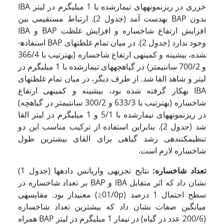
خزری در ریزنمونه­های تیمارشده با 1 میلی­گرم در لیتر IBA
بدون BAP به­دست آمد (جدول 2). ارتباط مستقیمی بین
افزایش ارتفاع شاخساره و افزایش غلظت BAP و IBA
وجود ندارد (جدول 2). در میان تمام غلظت­های BAP استفاده­
شده، بیشینه و کمینه­ی ارتفاع شاخساره (به­ترتیب با 366/4
و 700/2 سانتی­متر) در گیاهچه­های تیمارشده با 1 میلی­گرم در
لیتر و شاهد القا شد. از طرف دیگر، در میان تمام غلظت­های
IBA به­کار گرفته شده بود، بیشینه و کمینه­ی ارتفاع
شاخساره (به­ترتیب با 633/3 و 300/2 سانتی­متر در گیاهچه)
در ریزنمونه­های تیمارشده با 5/1 و 1 میلی­گرم در لیتر القا
شد (جدول 2). بنابراین استفاده از ترکیب مناسب این دو
تنظیم­کننده­ی رشد گیاهی برای القای بیشترین طول
شاخساره لازم است.
تعداد شاخساره:
نتایج تجزیه­ی واریانس داده­ها (جدول 1)
نشان داد که اثر متقابل IBA و BAP بر تعداد شاخساره در
سطح احتمال 1 درصد (01/0p≤) معنی­دار بود. مقایسه­ی
میانگین صفات نشان داد که بیشترین تعداد شاخساره
(200/6 عدد در گیاه) در تیمار 1 میلی­گرم در لیتر BAP همراه