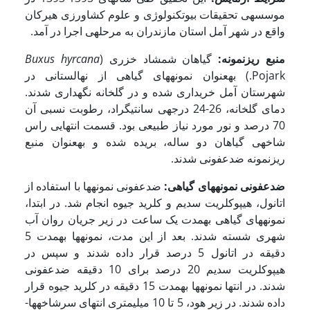
موسسه­ی تحقیقات بیوتکنولوژی و علوم کشاورزی هیرکان
واقع در شهر آمل استان مازندران به مرحله­ی اجرا در آمد.
منبع ریزنمونه:
گیاهان شمشاد خزری (
Buxus hyrcana
Pojark.) به­عنوان نمونه­های گیاهی از نهالستانی در
شهرستان آمل خریداری شده و در گلخانه نگهداری شدند.
دمای گلخانه، 26-24 درجه­ی سانتی­گراد، رطوبت نسبی آن
70 درصد و نور مورد نیاز طبیعی بود. قسمت انتهایی راس
شاخه­ی گیاهان دو ساله، بریده شده و به­عنوان منبع
ریزنمونه ضدعفونی شدند.
ضدعفونی نمونه­های گیاهی:
ضدعفونی نمونه­ها با استفاده از
اتانول، هیپوکلریت سدیم و کلرید جیوه انجام شد. در ابتدا،
نمونه­های گیاهی به­مدت یک ساعت در زیر جریان روان آب
شهری شسته شدند. بعد از این مدت، نمونه­ها به­مدت 5
دقیقه در اتانول 5 درصد قرار داده شدند و سپس در
هیپوکلریت سدیم 20 درصد برای 10 دقیقه ضدعفونی
شدند. در انتها نمونه­ها به­مدت 15 دقیقه در کلرید جیوه قرار
داده شدند. در زیر هود، 5 تا 10 میلی­متری انتهای سرشاخه­ها­