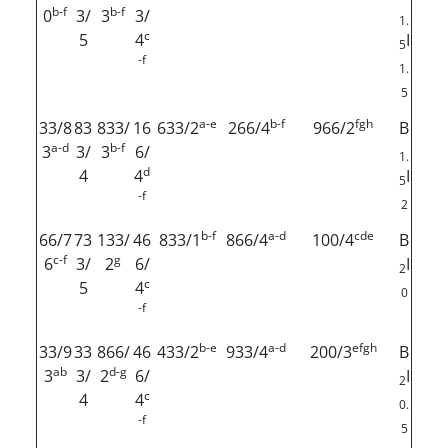
b-f
b-f
0
3/
3
3/
1.
c
5
4
I
5
-f
1.
5
a-e
b-f
fgh
33/8
83
833/
16
633/2
266/4
966/2
B
a-d
b-f
3
3/
3
6/
1.
d
4
4
I
5
-f
2
b-f
a-d
cde
66/7
73
133/
46
833/1
866/4
100/4
B
c-f
g
6
3/
2
6/
I
2
c
5
4
0
-f
b-e
a-d
efgh
33/9
33
866/
46
433/2
933/4
200/3
B
ab
d-g
3
3/
2
6/
I
2
c
4
4
0.
-f
5