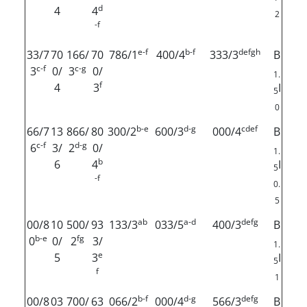
d
4
4
2
-f
e-f
b-f
defgh
33/7
70
166/
70
786/1
400/4
333/3
B
c-f
c-g
3
0/
3
0/
1.
f
4
3
I
5
0
b-e
d-g
cdef
66/7
13
866/
80
300/2
600/3
000/4
B
c-f
d-g
6
3/
2
0/
1.
b
6
4
I
5
-f
0.
5
ab
a-d
defg
00/8
10
500/
93
133/3
033/5
400/3
B
b-e
fg
0
0/
2
3/
1.
e
5
3
I
5
f
1
b-f
d-g
defg
00/8
03
700/
63
066/2
000/4
566/3
B