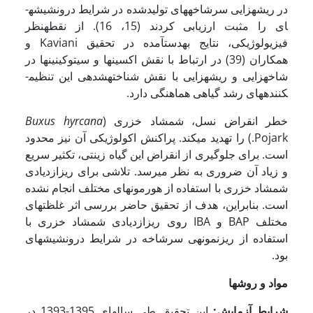
در ریشه­زایی سرشاخه­های تولیدشده در شرایط درون­شیشه­
ای را مثبت ارزیابی کردند (15، 16). از نقطه­نظر
فیزیولوژیکی، نتایج به­دست­آمده در تحقیق Kaviani و
همکاران (39) در ارتباط با نقش اکسین­ها و سیتوکینین­ها در
شاخه­زایی و ریشه­زایی با نقش شناخته­شده­ی این تنظیم­
کننده­های رشد گیاهی هماهنگی دارد.
خطر انقراض نسل، شمشاد خزری (
Buxus hyrcana
Pojark.) را تهدید می­کند. پراکنش اکولوژیکی آن نیز محدود
است. برای جلوگیری از انقراض این گیاه زینتی، تکثیر سریع
و زیاد آن ضروری به نظر می­رسد. تلاشی برای ریزازدیادی
شمشاد خزری با استفاده از هورمون­های مختلف انجام نشده
است. بنابراین، هدف از تحقیق حاضر بررسی اثر غلظت­های
مختلف BAP و IBA روی ریزازدیادی شمشاد خزری با
استفاده از ریزنمونه­ی سرشاخه در شرایط درون­شیشه­ای
بود.
مواد و روشها
شرایط آزمایش:
این تحقیق طی سال­های 1395-1393 در