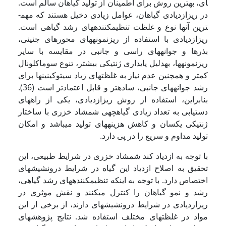
ای، بهترین روش برای اطمینان از تولید گیاهان سالم است.
در ریزازدیادی گیاهان، عوامل زیادی دخیل هستند که مهم­
ترین آنها نوع و غلظت تنظیم­کننده­های رشد گیاهی است.
ریزازدیادی با استفاده از ریزنمونه­های محورهای جنینی،
بذرها و جوانه­های راسی و جانبی در مقایسه با سایر
ریزنمونه­ها، به­دلیل پایداری ژنتیکی بیشتر، تنوع سوماکلونال
کمتر و همچنین عدم نیاز به غلظت­های زیاد سیتوکینین­ها برای
رشد جوانه­های جانبی، ساده­تر و قابل اعتمادتر است (36).
بنابراین، استفاده از روش ریزازدیادی، یکی از راه­های
دستیابی به تعداد زیادی گیاهچه­ی شمشاد خزری با ساختار
ژنتیکی یکسان و کاهش هزینه­های تولید می­باشد و امکان
تولید مداوم و سریع را در پی دارد.
با توجه به ازدیاد کند شمشاد خزری در شرایط طبیعی، این
تحقیق به اصلاح ازدیاد این گیاه در شرایط درون­شیشه­ای
اختصاص دارد. با توجه به اینکه تنظیم­کننده­های رشد گیاهی،
رشد و نمو گیاهان را کنترل می­کنند و نقش موثری در
ریزازدیادی در شرایط درون­شیشه­ای دارند، از برخی از این
مواد در غلظت­های مختلف استفاده شد. نتایج پژوهش­های