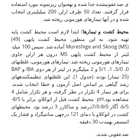
ی ضدعفونی­شده جدا شده و به­عنوان ریزنمونه مورد استفاده
قرار گرفتند. تعداد 50 ظرف ارلن 200 میلی­لیتری انتخاب
شده و در آنها تیمارهای هورمونی ریخته شد.
محیط کشت و تیمارها:
ابتدا لازم است محیط کشت پایه
تهیه شود. به ­این منظور، محیط کشت پایه­ی (49)
Mureshige and Skoog (MS) آماده شد. سپس 100 میلی­
لیتر از محیط کشت پایه­ی MS درون هر ارلن حاوی
تیمارهای هورمونی ریخته شد. تیمارهای هورمونی، غلظت­های
0، 5/0، 1، 5/1 و 2 میلی­گرم در لیتر از هر دو­ی IBA و BAP
(25 تیمار) بودند (جدول 1). این غلظت­های تنظیم­کننده­های
رشد گیاهی بر اساس اصل آزمون و خطا انتخاب شدند.
برای هر تیمار 4 تکرار در نظر گرفته، و هر تکرار شامل 4
مشاهده بود.pH محیط کشت قبل از اتوکلاو، برابر با 8/5-
6/5، آگار 8/0-7/0درصد و ساکارز 3 درصد بود. محیط­های
کشت در اتوکلاو با دمای 121 درجه­ی سانتی­گراد و فشار یک
اتمسفر به­مدت 30 دقیقه
ضدعفونی شدند.