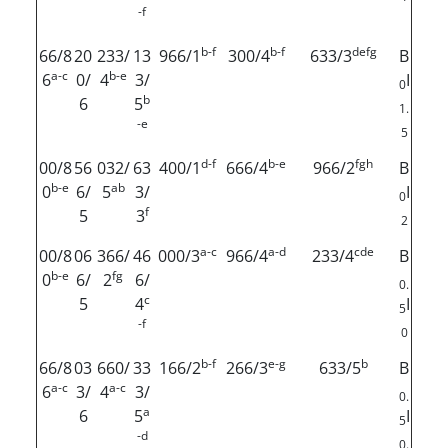
-f
b-f
b-f
defg
66/8
20
233/
13
966/1
300/4
633/3
B
a-c
b-e
6
0/
4
3/
I
0
b
6
5
1.
-e
5
d-f
b-e
fgh
00/8
56
032/
63
400/1
666/4
966/2
B
b-e
ab
0
6/
5
3/
I
0
f
5
3
2
a-c
a-d
cde
00/8
06
366/
46
000/3
966/4
233/4
B
b-e
fg
0
6/
2
6/
0.
c
5
4
I
5
-f
0
b-f
e-g
b
66/8
03
660/
33
166/2
266/3
633/5
B
a-c
a-c
6
3/
4
3/
0.
a
6
5
I
5
-d
0.