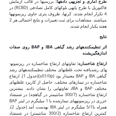
طرح آماری و تجزیه­ی داده­ها:
بررسی­ها در قالب آزمایش
فاکتوریل با طرح پایه­ی بلوک­های کامل تصادفی (RCBD) در
4 تکرار انجام ­شدند. کرت­ها، ظروف پتری حاوی ریزنمونه­ها
می­باشند. مشاهدات برای ثبت تغییرات و نتایج احتمالی هر 2
هفته یکبار انجام ­شدند.
نتایج
اثر تنظیم­کننده­های رشد گیاهی
IBA
و
BAP
روی صفات
اندازه­گیری­شده
ارتفاع شاخساره:
تفاوت­های ارتفاع شاخساره در ریزنمونه­
های رشدیافته تحت غلظت­های مختلف تنظیم­کننده­های رشد
گیاهی IBA و BAP معنی­دار بود (01/0p
≤
)(جدول 1). ارتفاع
شاخساره در تیمارهای مختلف، حاصل از کاربرد غلظت­های
مختلف BAP و IBA
،
تفاوت­هایی را نشان دادند. بیشترین
ارتفاع شاخساره (300/7 سانتی­متر در گیاهچه) در شمشاد
خزری در ریزنمونه­های تیمارشده با 1 میلی­گرم در لیتر BAP
همراه با5/1 میلی­گرم در لیتر IBA به­دست آمد (جدول 2).
کمترین ارتفاع شاخساره (300/2 سانتی­متر) در شمشاد