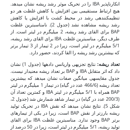
انکارناپذیر IBA را در تحریک موثر رشد ریشه نشان می­دهد.
هیچ ارتباط مستقیمی بین افزایش یا کاهش غلظت هر دو
تنظیم­کننده­ی رشد در محیط کشت با افزایش یا کاهش
رشد ریشه مشاهده نشد (جدول 2). نامناسب­ترین غلظت
BAP برای القای رشد ریشه، 2 میلی­گرم در لیتر است. از
طرف دیگر، مناسب­ترین غلظت IBA برای القای رشد ریشه،
5/1 میلی­گرم در لیتر است، زیرا در 2 تیمار از 3 تیمار برتر
که بیشترین رشد ریشه را القا کردند، حضور دارد.
تعداد ریشه:
نتایج تجزیه­ی واریانس داده­ها (جدول 1) نشان
داد که اثر متقابل IBA و BAP بر تعداد ریشه معنی­دار نیست.
جدول مقایسه­ی میانگین صفات نشان می­دهد که بیشترین
تعداد ریشه (466/6 عدد در گیاه) در تیمار 1 میلی­گرم در لیتر
BAP همراه با 5/1 میلی­گرم در لیتر IBA و کمترین تعداد آن
(200/3 عدد در گیاه) در تیمار شاهد شمارش شد (جدول 2،
شکل 5). نتایج نشان می­دهد که نقش IBA در تحریک تولید
ریشه بارزتر از نقش BAP است، زیرا در یکی از تیمارهای
برتر BAP وجود ندارد. مناسب­ترین غلظت IBA برای القای
تولید ریشه، 5/1 میلی­گرم در لیتر است، زیرا در 50 درصد از