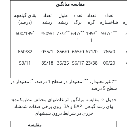
مقایسه میانگین
تعداد
تعداد
تعداد
طول
تعداد
بقای گیاه­چه
ه
شاخساره
گره
برگ
ریشه
ریشه
(درصد)
*
ns
**
**
*
**
600/199
509/1
77/2
647/
199/
937/1
1
1
660/82
035/1
856/0
665/0
671/0
766/0
53/11
85/18
35/25
56/17
23/38
00/20
*
**
ns
: غیرمعنی­دار،
: معنی­دار در سطح 1 درصد،
: معنی­دار در
سطح 5 درصد
جدول 2- مقایسه میانگین اثر غلظت­های مختلف تنظیم­کننده­
های رشد گیاهی BAP و IBA روی برخی صفات شمشاد
خزری در شرایط درون شیشه­ای.
مقایسه