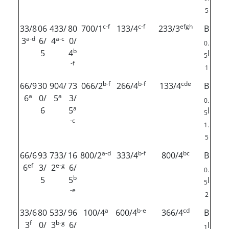
5
c-f
c-f
efgh
33/8
06
433/
80
700/1
133/4
233/3
B
a-d
a-c
3
6/
4
0/
0.
b
5
4
I
5
-f
1
b-f
b-f
cde
66/9
30
904/
73
066/2
266/4
133/4
B
a
a
6
0/
5
3/
0.
a
6
5
I
5
-c
1.
5
a-d
b-f
bc
66/6
93
733/
16
800/2
333/4
800/4
B
ef
e-g
6
3/
2
6/
0.
b
5
5
I
5
-e
2
a
b-e
cd
33/6
80
533/
96
100/4
600/4
366/4
B
f
b-g
3
0/
3
6/
I
1