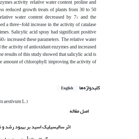
ymes activity, relative water content, proline and
ss reduced growth treats of plants from 30 to 50
 relative water content decreased by 7% and the
 a three-fold increase in the activity of catalase
es. Salicylic acid spray had significant positive
60% increased these parameters. The relative water
ed the activity of antioxidant enzymes and increased
 results of this study showed that salicylic acid is
he amount of chlorophyll, improving the activity of
کلیدواژه‌ها
English
m aestivum L.)
اصل مقاله
اثر سالیسیلیک اسید بر بهبود رشد و تغ
1