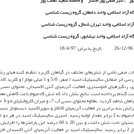
ور
، اکبر صفی پور افشار
و فاطمه سعید نعمت پور
اه آزاد اسلامی، واحد دامغان، گروه زیست شناسی
آزاد اسلامی، واحد تهران شمال، گروه زیست شناسی
گاه آزاد اسلامی، واحد نیشابور، گروه زیست شناسی
18
ت منفی ناشی از تنش‌های مختلف در گیاهان کاربرد تنظیم کننده­های رش
جمله اسید سالیسیلیک می‌باشد. این پژوهش به بررسی اثر متقابل سالیسیلیک اسید ( صفر، 5/0 و 1 میلی مول
) بر صفات رشدی، رنگیزه­های فتوسنتزی، فعالیت آنزیم­های آنتی اکسیدان، محتوای نسب
رست گندم پرداخته است. نتایج نشان داد که تنش کادمیوم باعث کاهش معنی
30 تا 50 درصد در صفات رشدی گیاه در مق
فزایش سه برابری در فعالیت آنزیمهای کاتالاز و سوپراکسید دیسموتاز نسب
شاهد گردید و میزان قند گلوکز با افزایش غلظت کادمیوم به 2 برابر مقدار اولیه رسید. اسپری سالیسیلیک اسید در هر
اثرات مثبت قابل ملاحظه ای بر صفات رشدی دانه­رست­های تحت تنش داشت و بین 20 تا 60 درصد این پارامترها 
همچنین محتوای نسبی آب این دانه­رست­ها به بیش از 2 برابر رسید. سالیسیلیک اسید بر فعالیت آنزیمهای آنتی اکسیدان 