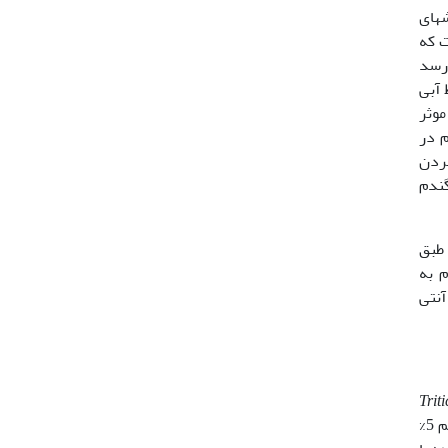
­های
ت که
ش اسمزی دارد (56). به نظر می‌رسد
 آبی
موثر
هم در
بردن
یک محتوای قندهای محلول را در گیاهان ریحان (21)، گوجه (32) و گندم
 طبق
های گندم به
آنتی
Trit
L.) رقم سیوند از مرکز تحقیقات کشاورزی شهرستان نیشابور تهیه شد. ابتدا سطح دانه‌ها با محلول هیپوکلریت سدیم 5%