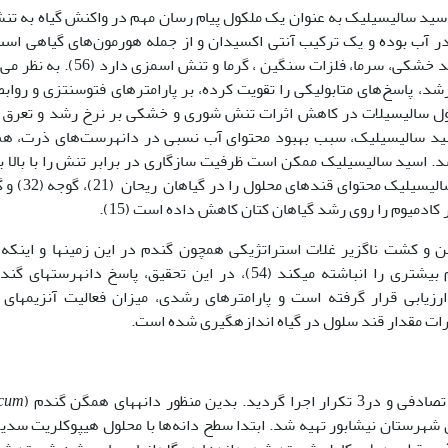
ید سالیسیلیک به عنوان یک ملکول پیام رسان مهم در واکنش گیاه به تنش
 آب بوده و یک ترکیب آنتی اکسیدان و از جمله هورمون‌های گیاهی اس
نقش مهمی در پاسخ گیاه به تنش‌های غیر زنده مانند خشکی، سرما، فلزات سنگین ، گرما و تن
 رشد، پاسخ‌های متابولیکی را تقویت کرده، بر پارامترهای فتوسنتزی و روابط
انه گندم در محلول سالیسیلات در کاهش اثرات تنش شوری و خشکی بر نرخ رشد و تعرق 
را افزایش می­دهد (25). کاربرد اسید سالیسیلیک، سبب بهبود محتوای آب نسبی در دانه­رست‌های ذرت، 
 اسید سالیسیلیک ممکن است ظرفیت سازگاری در برابر تنش را با بالا 
تنظیم کننده­های اسمزی فراهم کند. کاربرد اسید سالیسیل
ن و کشت ناگزیر غلات استراتژیکی همچون گندم در این زمین­ها و اینکه
تحقیقات گندم نسبت به سایر غلات رایج، کادمیوم بیشتری را انباشته می­کند (54)، در این تحقیق، پاسخ دانه­رست­
یابی قرار گرفته است و پارامترهای رشدی، میزان فعالیت آنزیم­های 
یرات مقدار قند سلول در گیاه اندازه­گیری شده است.
ر دانه­های همگن گندم (
icum