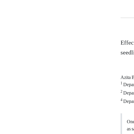
Effec
seedl
Azita
1
Depar
2
Depart
4
Depar
One 
as 