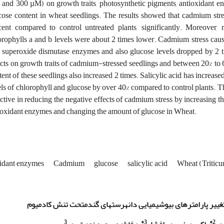
 and 300 µM) on growth traits, photosynthetic pigments, antioxidant enz
cose content in wheat seedlings. The results showed that cadmium stre
cent compared to control untreated plants, significantly. Moreover,
orophylls a and b levels were about 2 times lower. Cadmium stress caused
 superoxide dismutase enzymes and also glucose levels dropped by 2 tim
ects on growth traits of cadmium-stressed seedlings and between 20% to 
tent of these seedlings also increased 2 times. Salicylic acid has increas
els of chlorophyll and glucose by over 40% compared to control plants. The
ective in reducing the negative effects of cadmium stress by increasing t
ioxidant enzymes and changing the amount of glucose in Wheat.
idant enzymes
Cadmium
glucose
salicylic acid
Wheat (Triticu
ییر پارامترهای بیوشیمیایی دانه­رست­های گندم
تحت تنش کادمیوم
3
3*
2*