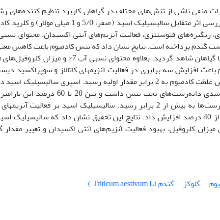
ت منفی ناشی از تنش‌های مختلف در گیاهان کاربرد تنظیم کننده‌های رش
جمله اسید سالیسیلیک می‌باشد. این پژوهش به بررسی اثر متقابل سالیسیلیک اسید ( صفر، 5/0 و 1 میلی مول
ر) بر صفات رشدی، رنگیزه‌های فتوسنتزی، فعالیت آنزیم‌های آنتی اکسیدان، محتوای نسب
رست گندم پرداخته است. نتایج نشان داد که تنش کادمیوم باعث کاهش معنی
میوم باعث افزایش سه برابری در فعالیت آنزیمهای کاتالاز و سوپراکسید دیسم
نسبت به شاهد گردید و میزان قند گلوکز با افزایش غلظت کادمیوم به 2 برابر مقدار اولیه رسید. اسپری سالیسیلیک ا
دو غلظت اثرات مثبت قابل ملاحظه ای بر صفات رشدی دانه‌رست‌های تحت تنش داشت و بین 20 تا 60 
افزایش داد. همچنین محتوای نسبی آب این دانه‌رست‌ها به بیش از 2 برابر رسید. سالیسیلیک اسید بر فعالیت آنزی
اکسیدان افزود و میزان کلروفیل و گلوکز را بیش از 40 درصد افزایش داد. نتایج این تحقیق نشان داد که سالیسیلیک 
زان کلروفیل، بهبود فعالیت آنزیم‌های آنتی اکسیدان و تغییر مقدار گ
یوم
گلوکز
گندم (Triticum aestivum L.)