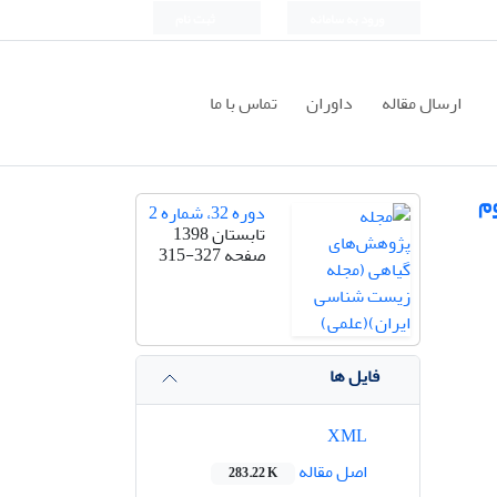
ورود به سامانه
ثبت نام
ارسال مقاله
داوران
تماس با ما
وم
دوره 32، شماره 2
تابستان 1398
صفحه
315-327
فایل ها
XML
اصل مقاله
283.22 K