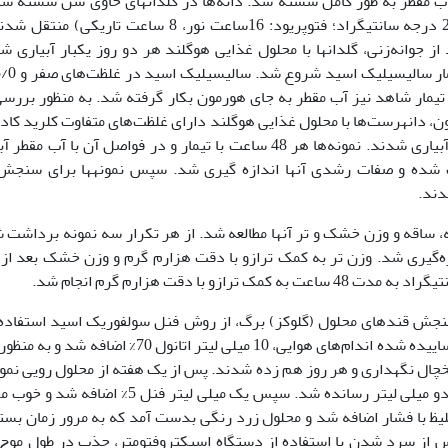
با آب مقطر به طور کامل شسته شد. دانه‌ها در گلدان­های حاوی شن شسته شد
ذرات متوسط کاشته شده و به گلخانه (دمای 23/18 درجه سانتی­گراد؛ فتوپریود: 16ساعت نور، 8 ساعت تاریکی
از جوانه‌زنی، گلدان­ها با محلول غذایی هوگلند هر دو روز یکبار آبیاری ش
تیمار شاهد نیز آب مقطر به جای هورمون بکار گرفته شد. به منظور بررسی
ن، دانه­رست‌ها با محلول غذایی هوگلند دارای غلظت‌های متفاوت کلرید کاد
(صفر، 100، 200 و 300 میکرومولار کلرید کادمیوم) آبیاری شدند. نمونه‌ها هر 48 ساعت با تیمار و در فواصل آن با آب 
ز تیمار، برداشت شده و صفات رشدی آنها اندازه گیری شد. سپس نمونه­ها برای سنجش
، ساقه و وزن خشک و تر آنها مطالعه شد. از هر تکرار سه نمونه برداشت 
‌گیری شد. وزن تر به کمک ترازو با دقت هزارم گرم و وزن خشک بعد از 
نجش قندهای محلول (گلوکز) برگ، از روش فنل سولفوریک اسید استفاده
(52). به این صورت که روی 1/0 گرم از بافت خشک ساییده شده اندام‌های هوایی، 10 میلی لیتر اتانول 70% اضا
چال نگهداری و هر روز هم زده شدند. پس از یک هفته از محلول رویی نمون
5/0 میلی لیتر برداشته و حجم آن را با آب مقطر به دو میلی لیتر رسانده شد. سپس یک میلی لیتر فنل 5%
سید سولفوریک غلیظ با فشار اضافه شد و محلول زرد رنگی بدست آمد که به مرور زمان بس