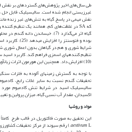
طی سال‌های اخیر پژوهش‌های گسترده­ای بر نقش اس
غیرزیستی انجام شده است. سالیسیلیک قابل حل در
که SA در غلظت‌های کم، همانند یک تنظیم کننده
گیاه اثر می‌گذارد (7). خیساندن د
بوده و فتوسنتز 
شرایط شوری و هم در گیاهان بدون اعمال شوری شد.
(10) افزایش داد. همچنین این هورمون اثرات زیان­آور کادمیوم را روی رشد گیاهان کتان کاهش داده است (15).
با توجه به گسترش زمین­های آلوده به فلزات سنگی
سالیسیلیک اسید در شرایط تنش کادمیوم مورد ارز
اکسیدان، مقدار آب نسبی گیاه، میزان پرولین و تغی
مواد و روشها
این تحقیق به صورت فاکتوریل در قالب طرح کاملاً تصادفی و در3 تکرار اجرا گردید. بدین منظو
aestivum