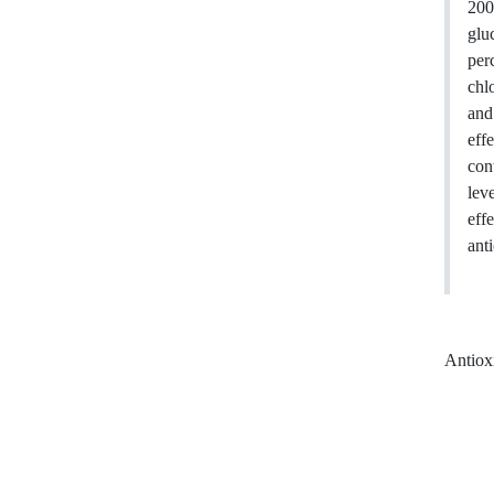
200
glu
per
chl
and
eff
con
lev
eff
ant
Antiox