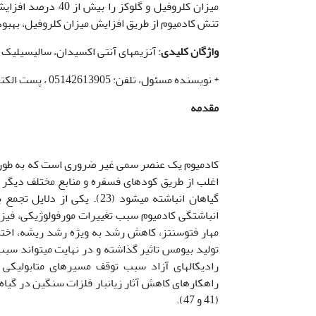
میزان کلروفیل و گ
تنش کادمیوم از طریق افزایش میزان کلروفیل، بهبود ف
واژگان کلیدی
: آنزیم­های آنتی اکسیدان، سالیسیلیک ا
* نویسنده مسئول، تلفن: 05142613905 ، پست الکترونیکی:asafshar@iau-neyshabur.ac.ir
مقدمه
اغلب از طریق کودهای فسفره و منابع مختلف دیگر ن
گیاهان انباشته می­شود (23). 
انباشتگی کادمیوم سبب تغییرات مورفولوژیکی، فیزیو
مهار فتوسنتز، کاهش رشد به ویژه رشد ریشه، اختلا
راهکارهای کاهش آثار زیانبار فلزات سنگین در گی
(41 و 47).