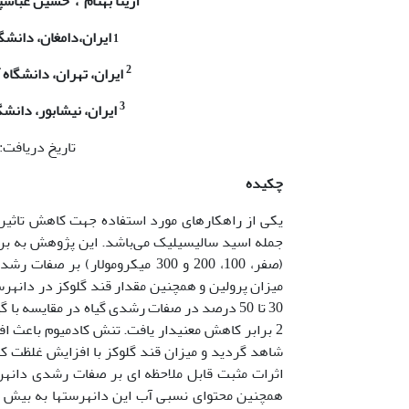
آزیتا بهنام
، حسین عباسپ
1
ایران،دامغان، دانشگ
2
ایران
،
تهران، دانشگاه 
3
ایران، نیشابور، دانش
تاریخ دریافت: 26/12/96 تاریخ پذیرش: /4/97
چکیده
یکی از راهکارهای مورد استفاده جهت کاهش تاثیرا
(صفر، 100، 200 و 300 میکرومولار
میزان پرولین و همچنین مقدار قند گلوکز در دانه­
2 برابر کاهش معنی­دار یافت. تنش کادمیوم باعث ا