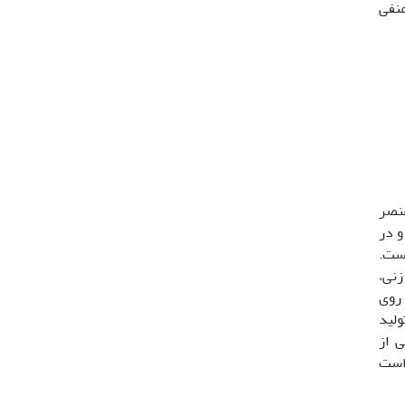
 منفی
اشته (26) و نیمه عمر طولانی دارد (53). این عنصر
و در
 است.
زنی،
 روی
تیجه تولید
قات متعدد یکی از
 است