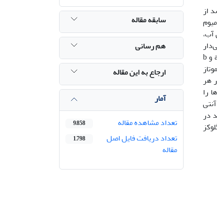
د از
سابقه مقاله
ار) و کلرید کادمیوم
ی آب،
‌دار
هم رسانی
30 تا 50 درصد در صفات رشدی گیاه در مقایسه با گیاهان شاهد گردید. بعلاوه محتوای نسبی آب 7% و میزان کلروفیل‌های a و b
وتاز
ارجاع به این مقاله
سید در هر
درصد این پارامترها را
آمار
مهای آنتی
اسید در
تعداد مشاهده مقاله
9,858
لوکز
تعداد دریافت فایل اصل
1,798
مقاله