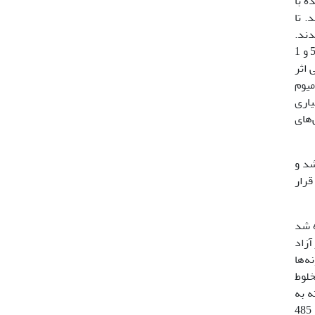
ه با
) منتقل شدند. تا
دند.
زمانیکه گیاهان در مرحله دو یا سه برگی بودند، تیمار سالیسیلیک اسید شروع شد. سالیسیلیک اسید در غلظت‌های صفر و 5/0 و 1
 اثر
میوم
مقطر آبیاری
‌های
شد و
قرار
 شد
فه شد و به منظور آزاد
ه‌ها
 اضافه شد و خوب مخلوط
ته به
میزان قند موجود در آنها شدت رنگ بیشتر شد. پس از سرد شدن با استفاده از دستگاه اسپکتروفتومتر، جذب در طول موج 485