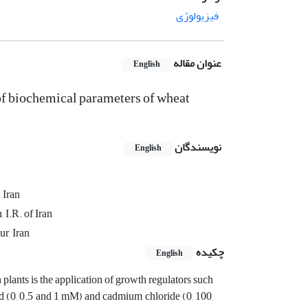
فیزیولوژی
عنوان مقاله
English
of biochemical parameters of wheat
نویسندگان
English
 Iran
 I.R. of Iran
r, Iran
چکیده
English
n plants is the application of growth regulators such
acid (0, 0.5 and 1 mM) and cadmium chloride (0, 100,