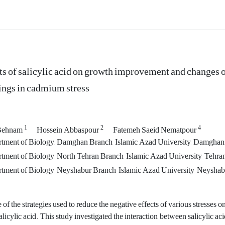
ts of salicylic acid on growth improvement and changes 
ings in cadmium stress
1
2
4
 Behnam
Hossein Abbaspour
Fatemeh Saeid Nematpour
tment of Biology, Damghan Branch, Islamic Azad University, Damghan,
ment of Biology, North Tehran Branch, Islamic Azad University, Tehran,
tment of Biology, Neyshabur Branch, Islamic Azad University, Neyshabu
of the strategies used to reduce the negative effects of various stresses o
salicylic acid. This study investigated the interaction between salicylic 