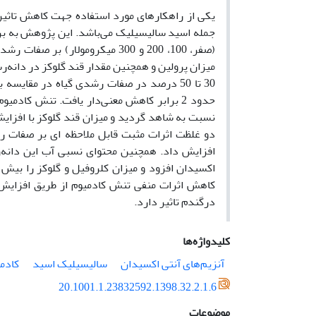
یکی از راهکارهای مورد استفاده جهت کاهش تاثیرا
(صفر، 100، 200 و 300 میکرومولا
میزان پرولین و همچنین مقدار قند گلوکز در دانه‌
حدود 2 برابر کاهش معنی‌دار یافت. تنش کاد
کاهش اثرات منفی تنش کادمیوم از طریق افزایش می
درگندم تاثیر دارد.
کلیدواژه‌ها
آنزیم‌های آنتی اکسیدان
سالیسیلیک اسید
کادم
20.1001.1.23832592.1398.32.2.1.6
موضوعات