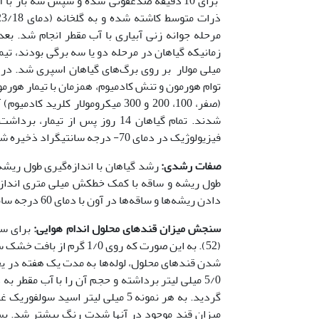
برای 10 دقیقه ضدعفونی شده و سپس سه بار 
مرحله جوانه زنی آبیاری با آب مقطر انجام شد. بعد 
میلی مولار بر روی برگ‌های گیاهان اسپری شد. در 
توام هورمون و تنش کادمیوم، همزمان با تیمار هورمو
شدند. تمام گیاهان 14 روز پس ا
فیزیولوژیک در دمای 70- درجه سانتی­گراد ذخیره شدند.
صفات رشدی:
رشد گیاهان با اندازه‌گیری طول ریشه
طول ریشه و ساقه با کمک خط­کش میلی متری اندازه
دادن ریشه‌ها و ساقه‌ها در آون با دمای 60 درجه سانتیگراد به مدت 48 ساعت به کمک ترازو با دقت هزارم گرم انجام شد.
سنجش میزان قندهای محلول اندام هوایی:
برای س
شدن قندهای محلول، لوله‌ها به مدت یک هفته در یخ
گردید. به هر نمونه 5 میلی لیتر ا