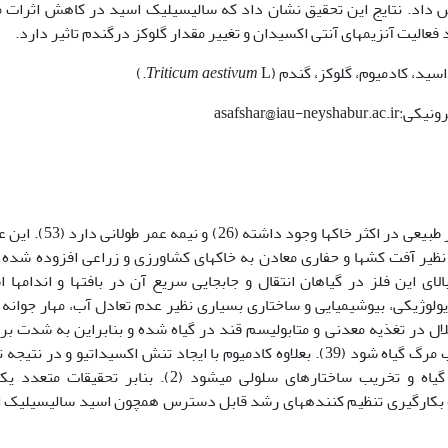
لوکز را بیش از 40 درصد افزایش داد. نتایج این تحقیق نشان داد که سالیسیلیک اسید در کاهش اثرات
عالیت آنزیم­های آنتی اکسیدان و تغییر مقدار گلوکز درگندم تاثیر دارد.
سید، کادمیوم، گلوکز، گندم (
L.)
aestivum
Triticum
کادمیوم یک عنصر سمی غیر ضروری است که به طور طبیعی در اکثر خاک­ها وجود د
ظیر آفت کش­ها و حفاری معادن به خاک­های کشاورزی و زراعی افزوده شده 
یکی از دلایل تجمع بالای این فلز در گیاهان انتقال و جابجایی سریع آن در بافت­ها و اندام­ها
لوژیکی، بیوشیمیایی و ساختاری بسیاری نظیر عدم تعادل آب، مهار جوانه 
ل در تغذیه معدنی و متابولیسم قند در گیاه شده و بنابراین به شدت بر
تولید بیومس تاثیر گذاشته و در نهایت می­تواند سبب مرگ گیاه شود (39). بعلاوه کادمیوم با ایجاد تنش اکسیداتیو و در ن
رادیکال­های آزاد سبب توقف مسیرهای متابولیکی گیاه و تخریب ساختارهای سلولی می­شود (2). بنابر تحقی
اه بکارگیری تنظیم کننده­های رشد قابل دسترس همچون اسید سالیسیلیک