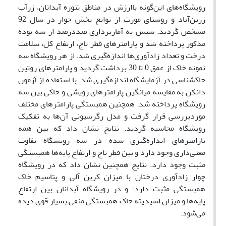
رویشگاه‌های این‌گونه باارزش در مناطق تنوره آبدانان، زرآب
زرین‌آباد و روستای مورت از توابع بخش چوار در سال 92
مشخص گردید. سپس به آماربرداری صددرصد از سه توده
مذکور پرداخته شد و پارامترهای قطر تاج، ارتفاع کل، سلامت
درخت و تعداد زادآوری‌ها اندازه‌گیری شد. از هر رویشگاه سه
نمونه خاک از عمق 0 تا 30 برداشت گردید و پارامترهای روتین
خاکشناسی در آزمایشگاه اندازه‌گیری شد. با استفاده از آزمون
دانکن به مقایسه میانگین پارامترهای رویشی و خاکی بین سه
رویشگاه پرداخته شد. همچنین همبستگی پارامترهای مختلف
موردبررسی قرار گرفت و مدل رگرسیونی آن‌ها به تفکیک
رویشگاه محاسبه گردید. نتایج نشان داد که بین همه
پارامترهای اندازه‌گیری شده در سه رویشگاه تفاوت
معنی‌داری وجود دارد و بین قطر تاج و ارتفاع پایه‌ها همبستگی
مثبت وجود دارد. نتایج همچنین نشان داد که در رویشگاه
چوار زادآوری درختان با میزان کربن آلی و پتاسیم خاک
همبستگی مثبت دارد؛ و در رویشگاه آبدانان بین ارتفاع
پایه‌ها و میزان اسیدیته خاک همبستگی منفی بسیار قوی‌ دیده
می‌شود.