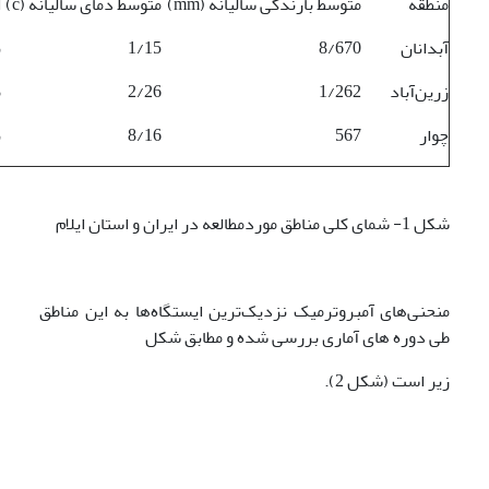
منطقه
متوسط بارندگی سالیانه (mm)
متوسط دمای سالیانه (c)
ا
آبدانان
8/670
1/15
ن
زرین‌آباد
1/262
2/26
م
چوار
567
8/16
ن
شکل 1- شمای کلی مناطق موردمطالعه در ایران و استان ایلام
منحنی‌های آمبروترمیک نزدیک‌ترین ایستگاه‌ها به این مناطق
طی دوره های آماری بررسی شده و مطابق شکل
زیر است (شکل 2).