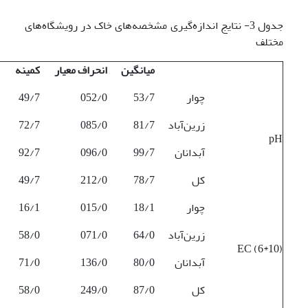
جدول 3- نتایج اندازه‌گیری مشخصه‌های خاک در رویشگاه‌های
مختلف
میانگین
انحراف معیار
کمینه
چوار
53/7
052/0
49/7
زرین‌آباد
81/7
085/0
72/7
pH
آبدانان
99/7
096/0
92/7
کل
78/7
212/0
49/7
چوار
18/1
015/0
16/1
زرین‌آباد
64/0
071/0
58/0
EC (6*10)
آبدانان
80/0
136/0
71/0
کل
87/0
249/0
58/0