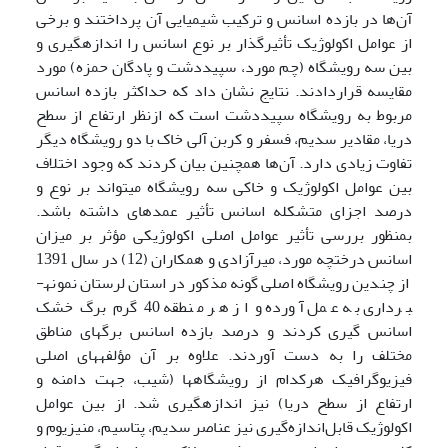
آن‌ها در بازده اسانس و ترکیب شیمیایی آن پرداختند و برخی
از عوامل اکولوژیک تأثیرگذار بر نوع اسانس را اندازه­گیری و
بین سه رویشگاه (چم مورد، سپیددشت و پادگان حمزه) مورد
مقایسه قراردادند. نتایج نشان داد که حداکثر بازده اسانس
مربوط به رویشگاه سپیددشت است که ازنظر ارتفاع از سطح
دریا، مقادیر سدیم، فسفر و کربن آلی خاک با دو رویشگاه دیگر
تفاوت زیادی دارد. آن‌ها همچنین بیان کردند که وجود اختلاف
بین عوامل اکولوژیک و خاکی سه رویشگاه می­تواند بر نوع و
درصد اجزای متشکله اسانس تأثیر عمده­ای داشته باشد.
‌بمنظور بررسی تأثیر عوامل اصلی اکولوژیکی مؤثر بر میزان
اسانس درختچه مورد، میرآزادی و همکاران (12) در سال 1391
از چندین رویشگاه اصلی گونه مذکور در استان لرستان نمونه­
برداری به عمل آورده و از هر منطقه 40 گرم برگ خشک
اسانس گیری کردند و درصد بازده اسانس برگ­های مناطق
مختلف را به دست آوردند. علاوه بر آن مؤلفه­های اصلی
فیزیوگرافیک هرکدام از رویشگاه­ها (شیب، جهت دامنه و
ارتفاع از سطح دریا) نیز اندازه­گیری شد. از بین عوامل
اکولوژیک قابل‌اندازه‌گیری نیز عناصر سدیم، پتاسیم، منیزیوم و