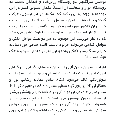
پوشش متراکم‌تر دو رویشگاه زرین‌آباد و آبدانان نسبت به
رویشگاه چوار و متعاقب آن احتمالاً مقدار آبشویی کمتر در این
توده‌ها و توجه به این نکته که نمک‌ها در اثر آبشویی حرکت
کرده و به لایه‌های پایین‌تر منتقل می‌شوند (20) می‌توان تفاوت
در میزان فاکتور مورداشاره در رویشگاه‌های مختلف را توجیه
نمود. ازنظر اسیدیته هر سه توده باهم تفاوت نشان می‌دهند
که به نظر می‌رسد این موضوع به هر دو علت عوامل خاکی و
عوامل گیاهی می‌تواند مربوط باشد. البته مناطق موردمطالعه
دارای سنگ‌بستر آهکی بوده و این امر بر مقدار اسیدیته خاک
مؤثر است (2).
افزایش میزان کربن آلی را می‌توان به بقایای گیاهی و برگ‌های
این گیاهان نسبت داد که باعث اصلاح و بهبود خواص فیزیکی و
بیولوژیکی خاک می‌شود (21). نتایج مطالعه رضایی پور و
همکاران (4) بر روی گیاه سماق نشان داد که درعمق صفر تا 10
سانتیمتری خاک میزان مواد آلی در منطقه دارای پوشش بیشتر
از منطقه بدون پوشش می باشد که با نتایج تحقیق حاضر
همخوانی دارد. مواد آلی در خاک نقش مهمی روی خواص
فیزیکی، شیمیایی و بیولوژیکی خاک داشته و تأثیر زیادی روی