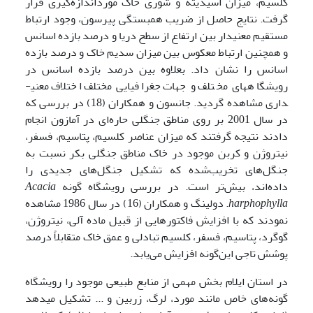
کلسیم، میزان اسیدیته و شوری خاک مورداندازه‌گیری قرار
گرفت. نتایج حاصل از ضریب همبستگی پیرسون، وجود ارتباط
مستقیم معنی­دار بین ارتفاع از سطح دریا و درصد بازده اسانس
و همچنین ارتباط معکوس بین میزان سدیم خاک و درصد بازده
اسانس را نشان داد. بعلاوه بین درصد بازده اسانس در
رویشگاه­های مختلف و جهات جغرافیایی مختلف اختلاف معنی­
داری مشاهده گردید. جانسون و همکاران (18) در بررسی که
در سال 2001 بر روی مناطق جنگلی حاره‌ای در آمازون انجام
دادند نتیجه گرفتند که میزان عناصر کلسیم، پتاسیم، فسفر،
نیتروژن و کربن موجود در خاک مناطق جنگلی بکر نسبت به
جنگل‌های تخریب‌شده که تشکیل جنگل‌های جدیدی را
داده‌اند، بیش‌تر است. در بررسی رویشگاه گونه
Acacia
harphophylla
. دولینگ و همکاران (16) در سال 1986 مشاهده
نمودند که با افزایش فاکتورهایی از قبیل ماده آلی، نیتروژن،
گوگرد، پتاسیم، فسفر، کلسیم تبادلی و عمق خاک متقابلاً درصد
پوشش تاجی این‌گونه افزایش می‌یابد.
در استان ایلام بخش مهمی از منابع طبیعی موجود را رویشگاه
گونه‌های خاص مانند مورد، لرگ، زربین و ... تشکیل می­دهد