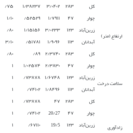
کل
‎۲۸۳‎
‎۳/۰۴۰۲‎
‎۱/۳۸۲۳۷‎
۷۵‎/
چوار
‎۴۷‎
‎۱/۷۹۱۱‎
۵۲۵۲۹‎/
‎۱/۱۰‎
زرین‌آباد
‎۱۲۳‎
‎۳/۰۲۳۳‎
‎۱/۱۵۱۵۶‎
۸۰‎/
ارتفاع (متر)
آبدانان
‎۱۱۳‎
‎۱/۹۰۹۶‎
۵۱۷۸۱‎/
‎۳/۱۰‎
کل
‎۲۸۳‎
‎۲/۳۷۴۰‎
۸۹‎/
۸۰‎/
چوار
‎۴۷‎
‎۲/۳۸۳۰‎
‎۱/۰۲۵۷۴‎
‎۱‎
زرین‌آباد
‎۱۲۳‎
‎۱/۶۷۴۸‎
۷۳۸۷۸‎/
‎۱‎
سلامت درخت
آبدانان
‎۱۱۳‎
‎۱/۸۴۹۶‎
۷۴۱۰۲‎/
‎۱
کل
‎۲۸۳‎
‎۴۷‎
۷۳۸۷۸‎/
‎۱‎
چوار
۴۷‎
20/27
۷۴۱۰۲‎/
‎۱‎
زرین‌آباد
‎۱۲۳‎
19/5
۶۷۱۱۰‎/
‎۱
زادآوری