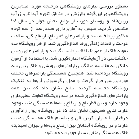
‌بمنظور بررسی نیازهای رویشگاهی درختچه مورد، مهم‌ترین
رویشگاه­های این‌گونه باارزش در مناطق تنوره آبدانان، زرآب
زرین‌آباد و روستای مورت از توابع بخش چوار در سال 92
مشخص گردید. سپس به آماربرداری صددرصد از سه توده
مذکور پرداخته شد و پارامترهای قطر تاج، ارتفاع کل، سلامت
درخت و تعداد زادآوری‌ها اندازه‌گیری شد. از هر رویشگاه سه
نمونه خاک از عمق 0 تا 30 برداشت گردید و پارامترهای روتین
خاکشناسی در آزمایشگاه اندازه‌گیری شد. با استفاده از آزمون
دانکن به مقایسه میانگین پارامترهای رویشی و خاکی بین سه
رویشگاه پرداخته شد. همچنین همبستگی پارامترهای مختلف
موردبررسی قرار گرفت و مدل رگرسیونی آن‌ها به تفکیک
رویشگاه محاسبه گردید. نتایج نشان داد که بین همه
پارامترهای اندازه‌گیری شده در سه رویشگاه تفاوت معنی‌داری
وجود دارد و بین قطر تاج و ارتفاع پایه‌ها همبستگی مثبت وجود
دارد. نتایج همچنین نشان داد که در رویشگاه چوار زادآوری
درختان با میزان کربن آلی و پتاسیم خاک همبستگی مثبت
دارد؛ و در رویشگاه آبدانان بین ارتفاع پایه‌ها و میزان اسیدیته
خاک همبستگی منفی بسیار قوی‌ دیده می­شود.