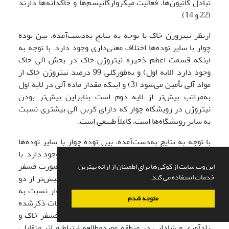
تبادل کاتیون‌ها، فعالیت میکرو‌ارگانیسم‌ها و خاکدانه‌ها دارند
(22 و 14).
ازنظر نیتروژن خاک با توجه به نتایج به‌دست‌آمده، بین توده
چوار با سایر توده‌ها اختلاف معنی‌داری وجود دارد. با توجه به
اینکه قسمت اعظم ذخیره نیتروژن خاک در بخش آلی خاک
وجود دارد (لایه اول) و به‌طورکلی 99 درصد نیتروژن خاک از
مواد آلی تأمین می‌شود (3) و اینکه مقدار ماده آلی در لایه اول
به‌مراتب بیش‌تر از لایه دوم است بنابراین بیش‌تر بودن
نیتروژن در رویشگاه چوار که دارای کربن آلی بیشتری نسبت
به سایر رویشگاه‌ها است، کاملاً طبیعی است.
با توجه به نتایج به‌دست‌آمده، بین توده چوار با سایر توده‌ها
اختلاف معنی‌داری ازنظر فسفر در سطح 95 درصد وجود دارد. با
توجه به اینکه قسمت اعظم فسفر قابل‌جذب به‌صورت فسفر
این وب سایت از کوکی ها برای اطمینان از ارائه بهترین
خدمات استفاده می کند.
آلی است (5) و نیز مقدار مواد آلی در توده چوار بیش‌تر از دو
توده دیگر است بالاتر بودن مقدار فسفر توده چوار نسبت به
متوجه شدم
دو توده دیگر قابل توجیه است. با توجه به موضوعات ذکرشده
و نتایج به‌دست‌آمده به نظر می‌رسد بین میزان فسفر خاک و
زادآوری و شادابی در منطقه موردمطالعه ارتباط و اثر متقابلی