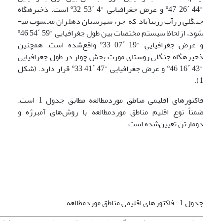
"44 ´26 º47 و عرض جغرافیایی "4 ´53 º32 است. ذخیره­گاه
جنگلی زرآب زرین­آباد که جزء شهرستان دهلران محسوب می­
شود، ازلحاظ سیستم مختصات بین طول جغرافیایی "59 ´54 º46
و عرض جغرافیایی "19 ´07 º33 واقع‌شده است. همچنین
ذخیره­گاه جنگلی روستای مورت بخش چوار در طول جغرافیایی
"43 ´16 º46 و عرض جغرافیایی "47 ´41 º33 قرار دارد. (شکل
1).
فاکتورهای اقلیمی مناطق موردمطالعه مطابق جدول 1 است.
ضمناً نوع اقلیم مناطق موردمطالعه با روش‌های آمبرژه و
دومارتن تعیین‌شده است.
جدول 1- فاکتورهای اقلیمی مناطق موردمطالعه