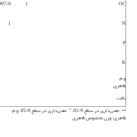
997/0
1
OC
1
N
P
K
و.م.
ظاهری
بافت
*
**. معنی‌داری در سطح 01/0،
. معنی‌داری در سطح 05/0، و.م.
ظاهری: وزن مخصوص ظاهری