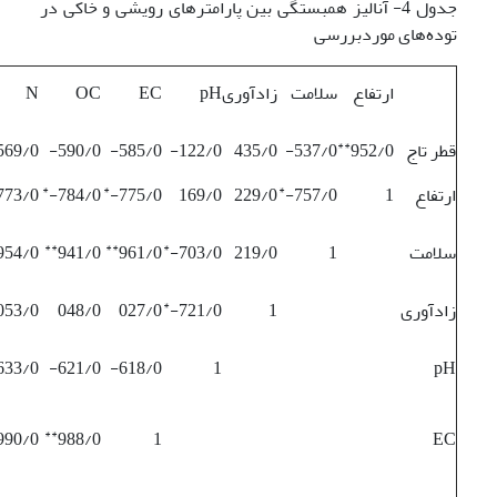
جدول 4- آنالیز همبستگی بین پارامترهای رویشی و خاکی در
توده‌های موردبررسی
ارتفاع
سلامت
زادآوری
pH
EC
OC
N
**
قطر تاج
952/0
537/0-
435/0
122/0-
585/0-
590/0-
569/0-
*
*
*
ارتفاع
1
757/0-
229/0
169/0
775/0-
784/0-
773/0-
**
**
*
سلامت
1
219/0
703/0-
961/0
941/0
954/0
*
زادآوری
1
721/0-
027/0
048/0
053/0
633/0-
621/0-
618/0-
1
pH
**
990/0
988/0
1
EC