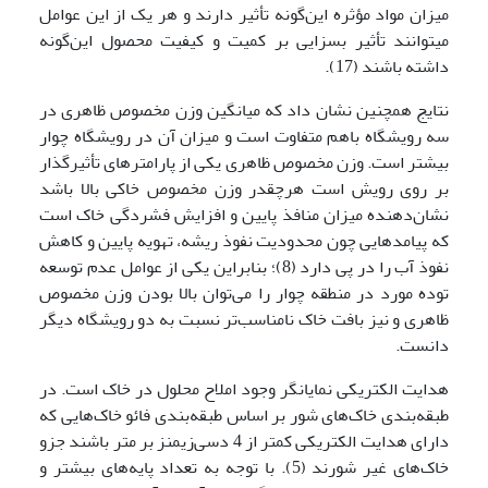
میزان مواد مؤثره این‌گونه تأثیر دارند و هر یک از این عوامل
می­توانند تأثیر بسزایی بر کمیت و کیفیت محصول این‌گونه
داشته باشند (17).
نتایج همچنین نشان داد که میانگین وزن مخصوص ظاهری در
سه رویشگاه باهم متفاوت است و میزان آن در رویشگاه چوار
بیشتر است. وزن مخصوص ظاهری یکی از پارامترهای تأثیرگذار
بر روی رویش است هرچقدر وزن مخصوص خاکی بالا باشد
نشان‌دهنده میزان منافذ پایین و افزایش فشردگی خاک است
که پیامدهایی چون محدودیت نفوذ ریشه، تهویه پایین و کاهش
نفوذ آب را در پی دارد (8)؛ بنابراین یکی از عوامل عدم توسعه
توده مورد در منطقه چوار را می‌توان بالا بودن وزن مخصوص
ظاهری و نیز بافت خاک نامناسب‌تر نسبت به دو رویشگاه دیگر
دانست.
هدایت الکتریکی نمایانگر وجود املاح محلول در خاک است. در
طبقه‌بندی خاک‌های شور بر اساس طبقه‌بندی فائو خاک‌هایی که
دارای هدایت الکتریکی کمتر از 4 دسی‌زیمنز بر متر باشند جزو
خاک‌های غیر شورند (5). با توجه به تعداد پایه‌های بیشتر و