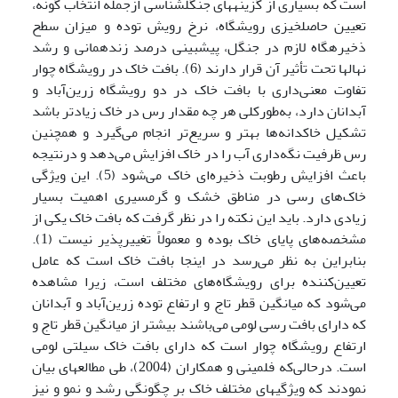
است که بسیاری از گزینه­های جنگل­شناسی ازجمله انتخاب گونه،
تعیین حاصلخیزی رویشگاه، نرخ رویش توده و میزان سطح
ذخیره­گاه لازم در جنگل، پیش­بینی درصد زنده­مانی و رشد
نهال­ها تحت تأثیر آن قرار دارند (6). بافت خاک در رویشگاه چوار
تفاوت معنی‌داری با بافت خاک در دو رویشگاه زرین‌آباد و
آبدانان دارد، به‌طورکلی هر چه مقدار رس در خاک زیادتر باشد
تشکیل خاکدانه‌ها بهتر و سریع‌تر انجام می‌گیرد و همچنین
رس ظرفیت نگه‌داری آب را در خاک افزایش می‌دهد و درنتیجه
باعث افزایش رطوبت ذخیره‌ای خاک می‌شود (5). این ویژگی
خاک‌های رسی در مناطق خشک و گرمسیری اهمیت بسیار
زیادی دارد. باید این نکته را در نظر گرفت که بافت خاک یکی از
مشخصه‌های پایای خاک بوده و معمولاً تغییرپذیر نیست (1).
بنابراین به نظر می‌رسد در اینجا بافت خاک است که عامل
تعیین‌کننده برای رویشگاه‌های مختلف است، زیرا مشاهده
می‌شود که میانگین قطر تاج و ارتفاع توده زرین‌آباد و آبدانان
که دارای بافت رسی لومی می‌باشند بیشتر از میانگین قطر تاج و
ارتفاع رویشگاه چوار است که دارای بافت خاک سیلتی لومی
است. درحالی‌که فلمینی و همکاران (2004)، طی مطالعه­ای بیان
نمودند که ویژگی­های مختلف خاک بر چگونگی رشد و نمو و نیز