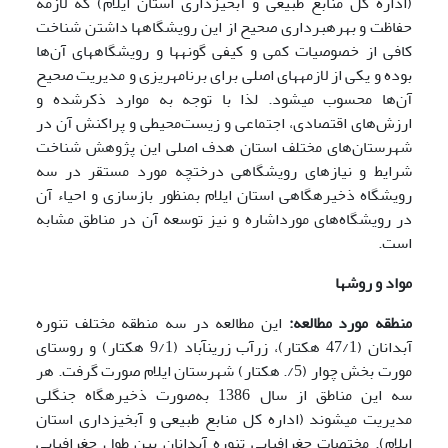
(اداره کل منابع طبیعی و آبخیزداری استان ایلام) که لازمه
حفاظت و بهره­برداری صحیح از این رویشگاه­ها داشتن شناخت
کافی از خصوصیات کمی و کیفی گونه­ها و رویشگاه­های آن‌ها
بوده و یکی از لازمه­های اصلی برای برنامه­ریزی و مدیریت صحیح
آن‌ها محسوب می­شود. لذا با توجه به موارد ذکرشده و
ارزش‌های اقتصادی، اجتماعی و زیست‌محیطی و پراکنش آن در
شهرستان‌های مختلف استان هدف اصلی این پژوهش شناخت
شرایط و نیازهای رویشگاهی درختچه مورد مستقر در سه
رویشگاه ذخیره­گاهی استان ایلام ‌بمنظور بازسازی و احیاء آن
در رویشگاه‌های مورداشاره و نیز توسعه آن در مناطق مشابه
است.
مواد و روشها
منطقه مورد مطالعه:
این مطالعه در سه منطقه مختلف تنوره
آبدانان (47/1 هکتار)، زرآب زرین­آباد (9/1 هکتار) و روستای
مورت بخش چوار (5/. هکتار) شهرستان ایلام صورت گرفت. هر
سه این مناطق از سال 1386 به‌صورت ذخیره­گاه جنگلی
مدیریت می­شوند (اداره کل منابع طبیعی و آبخیزداری استان
ایلام). مختصات جغرافیایی تنوره آبدانان بین طول جغرافیایی