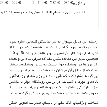
*
زادآوری
085/0
185/0
149/0-
1
622/0-
394/0-
**. معنی‌داری در سطح 01/0، *. معنی‌داری در سطح 05/0، و.م. ظاهری: وزن مخصوص ظاهری
ازجمله این دلایل می‌توان به شرایط میکروکلیمایی اشاره نمود،
زیرا درختچه مورد گیاهی است همیشه‌سبز که در مناطق
مدیترانه­ای و مناطق گرمسیری بهتر ظاهر می‌شود (15 و 10).
همچنین نتایج این مطالعه نشان داد که میزان شادابی و تعداد
زادآوری‌ها در رویشگاه چوار نسبت به سایر رویشگاه‌ها بیشتر
است که از دلایل آن می‌توان به خشک‌سالی‌های اخیر و وجود
ریز گردها اشاره کرد که تأثیرات منفی روی شادابی و زادآوری
پایه‌های مورد داشته­اند. دراین‌بین رویشگاه چوار با داشتن
میزان بارندگی بیشتر نسبت به رویشگاه زرین‌آباد (جدول 1) تا
حدودی کمتر تحت تأثیر خشک‌سالی‌های اخیر قرارگرفته است.
شناخت ویژگی­های خاک یکی از پایه­های مدیریت اصولی جنگل