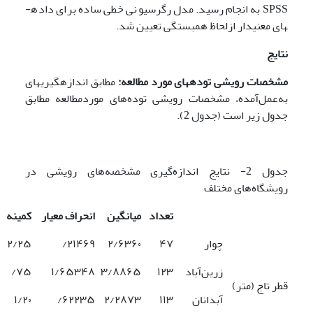
SPSS به انجام رسید. مدل رگرسیونی خطی ساده برای داده­
های معنی­دار ازلحاظ همبستگی تعیین شد.
نتایج
مشخصات رویشی توده­های مورد مطالعه:
مطابق اندازه­گیری­های
به‌عمل‌آمده، مشخصات رویشی توده‌های موردمطالعه مطابق
جدول زیر است (جدول 2).
جدول 2- نتایج اندازه‌گیری مشخصه‌های رویشی در
رویشگاه‌های مختلف
تعداد
میانگین
انحراف معیار
کمینه
چوار
۴۷‎
‎۲/۶۳۶۰‎
۲۱۴۶۹‎/
۲/۲۵
زرین‌آباد
‎۱۲۳‎
‎۳/۸۸۶۵‎
‎۱/۶۵۳۴۸‎
۷۵‎/
قطر تاج (متر)
آبدانان
‎۱۱۳‎
‎۲/۲۸۷۳‎
۶۲۲۳۵‎/
‎۱/۲۰