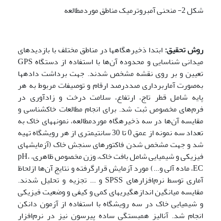
شکل 2- منحنی آمبروترمیک مناطق موردمطالعه
روش تحقیق:
ابتدا ذخیره­گاه­ها در مناطق مختلف با بازدیدهای
میدانی شناسایی و محدوده آن‌ها با استفاده از دستگاه GPS
تعیین و بر روی نقشه مشخص شدند. جهت برداشت داده­ها
به‌صورت آماربرداری صددرصد ارقام و توصیفات مربوط به هر
پایه شامل قطر تاج، ارتفاع، سلامت درخت و زادآوری در
فرم‌های مخصوص ثبت شد. برای انجام مطالعات خاکشناسی و
مقایسه آن‌ها در سه ذخیره­گاه موردمطالعه، نمونه­های خاک به
تعداد سه نمونه از عمق 0 تا 30 سانتیمتری از هر رویشگاه تهیه
شد و جهت مشخص شدن فاکتورهای سنجش خاک (آزمایش­های
فیزیکی و شیمیایی شامل بافت خاک، وزن مخصوص ظاهری، pH،
EC، ماده آلی و...) مورد آزمایش قرارگرفته و نتایج آن‌ها ازلحاظ
آماری توسط نرم‌افزارهای SPSS و ... تجزیه‌ و تحلیل شدند.
مقایسه میانگین­ اندازه­گیری­های کمی و کیفی و وضعیت فیزیکی
و شیمیایی خاک در سه رویشگاه با استفاده از آزمون دانکن
انجام شد. آنالیز همبستگی ساده پیرسون نیز در نرم‌افزار