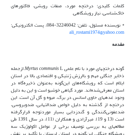
کلمات کلیدی: درختچه مورد، صفات رویشی، فاکتورهای
خاک‌شناسی، نیاز رویشگاهی.
* نویسنده مسئول، تلفن: 32246042-084، پست الکترونیکی:
ali_rostami1974@yahoo.com
مقدمه
گونه درختچه­ای مورد با نام علمی
Myrtus communis
L.ازجمله
ذخایر جنگلی مهم و باارزش ژنتیکی و اقتصادی بالا در استان
ایلام است که رویشگاه‌های این‌گونه به‌عنوان ذخیره‌گاه در
استان معرفی‌شده‌اند. مورد گیاهی خوشبو است و این به دلیل
وجود غده­های حاوی اسانس در برگ، میوه و گل آن است. این
درختچه از گذشته به دلیل خواص ضدالتهابی، ضدویروسی،
ضدعفونی‌کنندگی و گندزدایی بسیار موردتوجه قرارگرفته
است (13 و 19). میرآزادی و همکاران (11)، در سال 1391 طی
مطالعه­ای به بررسی توصیف برخی از عوامل اکولوژیک سه
رویشگاه جنگلی این‌گونه در استان لرستان با تأکید بر نقش