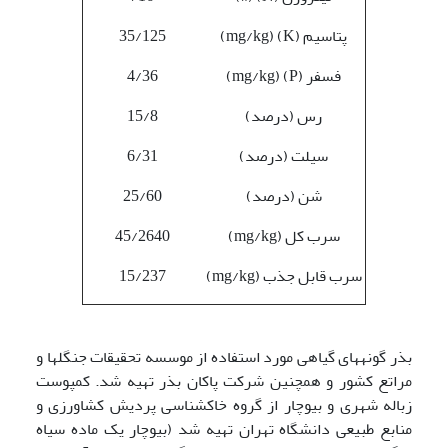
پتاسیم (K) (mg/kg)
35/125
فسفر (P) (mg/kg)
4/36
رس (درصد)
15/8
سیلت (درصد)
6/31
شن (درصد)
25/60
سرب کل (mg/kg)
45/2640
سرب قابل جذب (mg/kg)
15/237
بذر گونه­های گیاهی مورد استفاده از موسسه تحقیقات جنگل­ها و
مراتع کشور و همچنین شرکت پاکان بذر تهیه شد. کمپوست
زباله شهری و بیوچار از گروه خاکشناسی پردیش کشاورزی و
منابع طبیعی دانشگاه تهران تهیه شد (بیوچار یک ماده سیاه