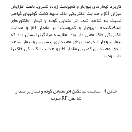
کاربرد تیمارهای بیوچار و کمپوست زباله شهری، باعث افزایش
میزان pH و هدایت الکتریکی خاک محیط کشت گونه­های گیاهی
نسبت به شاهد شد. اثر متقابل گونه و تیمار (فاکتورهای
اصلاح­کننده) (بیوچار و کمپوست) بر مقدار pH و هدایت
الکتریکی خاک معنی دار بود. مقایسه میانگین­ها نشان داد که
تیمار بیوچار 2 درصد به­طور معنی­داری بیشترین و تیمار شاهد
به­طور معنی­داری کمترین مقدار pH و هدایت الکتریکی خاک را
دارا بودند.
شکل 4- مقایسه میانگین اثر متقابل گونه و تیمار بر مقدار
شاخص RF سرب