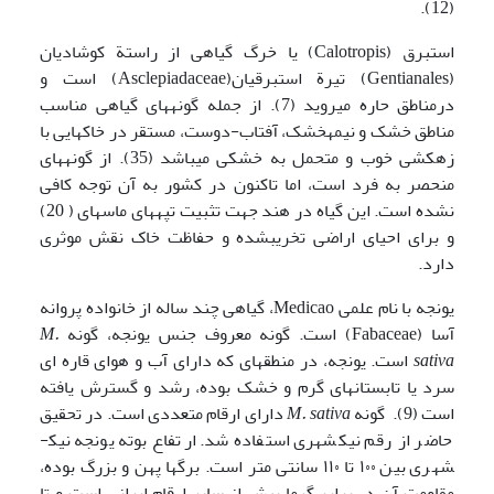
(12).
استبرق (Calotropis) یا خرگ گیاهی از راستة کوشادیان
(Gentianales) تیرة استبرقیان(Asclepiadaceae) است و
درمناطق حاره می­روید (7). از جمله گونه­های گیاهی مناسب
مناطق خشک و نیمه­خشک، آفتاب-دوست، مستقر در خاک­هایی با
زهکشی خوب و متحمل به خشکی می­باشد (35). از گونه­های
منحصر به فرد است، اما تاکنون در کشور به آن توجه کافی
نشده است. این گیاه در هند جهت تثبیت تپه­های ماسه­ای ( 20)
و برای احیای اراضی تخریب­شده و حفاظت خاک نقش موثری
دارد.
یونجه با نام علمی Medicao، گیاهی چند ساله از خانواده پروانه
آسا (Fabaceae) است. گونه معروف جنس یونجه، گونه
M.
sativa
است. یونجه، در منطقه­ای که دارای آب و هوای قاره ای
سرد یا تابستان­های گرم و خشک بوده، رشد و گسترش یافته
است (9). گونه
M. sativa
دارای ارقام متعددی است. در تحقیق
حاضر از رقم نیک­شهری استفاده شد. ارتفاع بوته یونجه نیک­
شهری بین ۱۰۰ تا ۱۱۰ سانتی متر است. برگ­ها پهن و بزرگ بوده،
مقاومت آن در برابر گرما بیش از سایر ارقام ایرانی است و تا