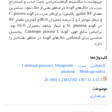
می‌توانند با مکانسیم گیاه‌استخراجی باعث جذب و استخراج
سرب در خاک‌های آلوده در مناطق نفتی از خاک شود. بیشترین
مقدار RF (فاکتور پالایش) برای فلز سرب در گونه C. procera
و تیمار بیوچار 1 و 2 درصد به‌میزان 08/0 و کمترین مقدار RF
در گونه St. plumosa و تیمار شاهد به‌میزان 02/0 بود.
براساس نتایج فوق، گونه Calotropis procera L. پتانسیل
مناسبی برای گیاه‌پالایی خاک‌های آلوده‌ در مناطق نفت‌خیز را
دارد.
کلیدواژه‌ها
گیاه‌پالایی
سرب
Stipagrostis
Calotropis procera L
plumosa
Medicago sativa
20.1001.1.23832592.1397.31.3.15.5
موضوعات
مرتعداری