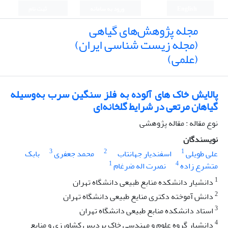
English
ورود به سامانه
ثبت نام
مجله پژوهش‌های گیاهی
(مجله زیست شناسی ایران)
(علمی)
پالایش خاک های آلوده به فلز سنگین سرب به‌وسیله
گیاهان مرتعی در شرایط گلخانه‌ای
نوع مقاله : مقاله پژوهشی
نویسندگان
3
2
1
علی طویلی
اسفندیار جهانتاب
محمد جعفری
بابک
1
4
متشرع زاده
نصرت اله ضرغام
1
دانشیار دانشکده منابع طبیعی دانشگاه تهران
2
دانش آموخته دکتری منایع طبیعی دانشگاه تهران
3
استاد دانشکده منابع طبیعی دانشگاه تهران
4
دانشیار گروه علوم و مهندسی خاک پردیس کشاورزی و منابع