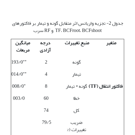
جدول 2- تجزیه واریانس اثر متقابل گونه و تیمار بر فاکتورهای
TF، BCFroot، BCFshoot و RF سرب
متغیر
منبع تغییرات
درجه
میانگین
آزادی
مربعات
**
گونه
2
193/0
**
تیمار
4
014/0
*
فاکتور انتقال (
TF
)
گونه * تیمار
8
008/0
خطا
60
003/0
کل
74
ضریب
79/5
تغییرات (%