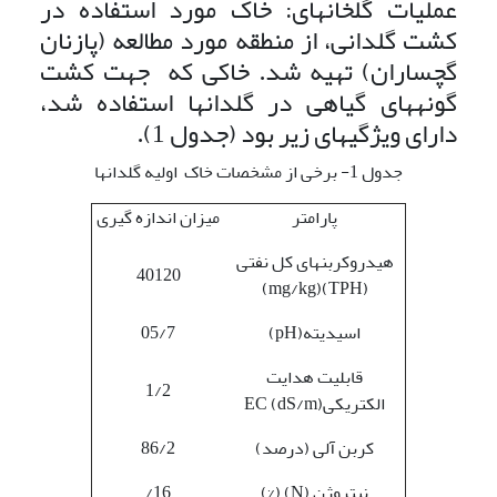
عملیات گلخانه­ای: خاک مورد استفاده در
کشت گلدانی، از منطقه مورد مطالعه (پازنان
گچساران) تهیه شد. خاکی که جهت کشت
گونه­های گیاهی در گلدان­ها استفاده شد،
دارای ویژگی­های زیر بود (جدول 1).
جدول 1- برخی از مشخصات خاک اولیه گلدان­ها
پارامتر
میزان اندازه گیری
هیدروکربن­های کل نفتی
40120
(TPH)(mg/kg)
اسیدیته(pH)
05/7
قابلیت هدایت
1/2
الکتریکیEC (dS/m)
کربن آلی (درصد)
86/2
نیتروژن (N) (%)
16/