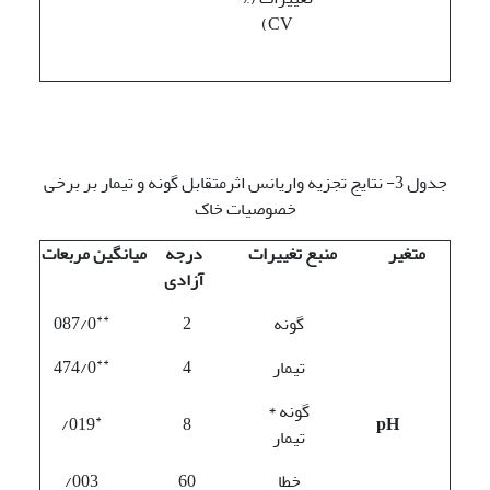
CV)
جدول 3- نتایج تجزیه واریانس اثرمتقابل گونه و تیمار بر برخی
خصوصیات خاک
متغیر
منبع تغییرات
درجه
میانگین مربعات
آزادی
**
گونه
2
087/0
**
تیمار
4
474/0
گونه *
*
019/
8
pH
تیمار
خطا
60
003/