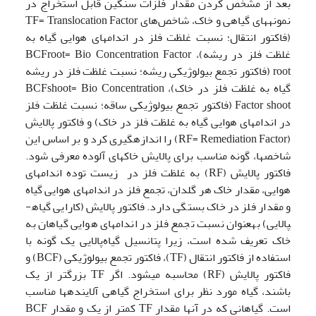
بعد از مشخص کردن مقدار فلزات سنگین قابل استخراج در
نمونه­های گیاهی و خاک، شاخص‌های TF= Translocation Factor
(فاکتور انتقال؛ نسبت غلظت فلز در اندام­های هوایی گیاه به
غلظت فلز در ریشه)، BCFroot= Bio Concentration Factor
root (فاکتور تجمع بیولوژیکی ریشه؛ نسبت غلظت فلز در ریشه
گیاه به غلظت فلز در خاک)، BCFshoot= Bio Concentration
Factor shoot (فاکتور تجمع بیولوژیکی ساقه؛ نسبت غلظت فلز
در اندام­های هوایی گیاه به غلظت فلز در خاک) و فاکتور پالایش
(RF= Remediation Factor) را اندازه­گیری کرد و بر اساس این
شاخص­ها، گونه مناسب برای پالایش خاک­های آلوده معرفی شود.
فاکتور پالایش (RF) به غلظت فلز در زیست توده اندام­های
هوایی، مقدار خاک هر گلدان، تجمع فلز در اندام­های هوایی گیاه
و مقدار فلز در خاک بستگی دارد. فاکتور پالایش (کارایی گیاه­
پالایی) به­عنوان نسبت تجمع فلز در اندام­های هوایی گیاهان به
خاک تعریف شده است، زیرا پتانسیل گیاه‌پالایی یک گونه با
استفاده از فاکتور انتقال (TF)، فاکتور تجمع بیولوژیکی (BCF) و
فاکتور پالایش (RF) محاسبه می­شود. اگر TF بزرگتر از یک
باشند، گیاه مورد نظر برای استخراج گیاهی آلاینده­ها مناسب
است. گیاهانی که در آنها مقدار TF کمتر از یک و مقدار BCF