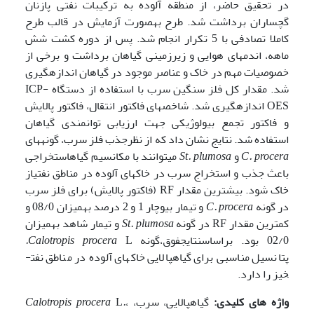
در تحقیق حاضر، از منطقه آلوده به ترکیبات نفتی پازنان
گچساران برداشت شد. طرح به­صورت آزمایش در قالب طرح
کاملا تصادفی با 5 تکرار انجام شد. پس از دوره کشت شش
ماهه، اندم­های هوایی و زیرزمینی گیاهان برداشت و برخی از
خصوصیات مهم در خاک و عناصر موجود در گیاهان اندازه­گیری
شد. مقدار کل فلز سنگین سرب با استفاده از دستگاه ICP-
OES اندازه­گیری شد. شاخص­های فاکتور انتقال، فاکتور پالایش
و فاکتور تجمع بیولوژیکی جهت ارزیابی توانمندی گیاهان
استفاده شد. نتایج نشان داد که از نظرجذب فلز سرب، گونه­های
C. procera
و
St. plumosa
می­توانند با مکانسیم گیاه­استخراجی
باعث جذب و استخراج سرب در خاک­های آلوده در مناطق نفتیاز
خاک شود. بیشترین مقدار RF (فاکتور پالایش) برای فلز سرب
در گونه
C. procera
و تیمار بیوچار 1 و 2 درصد به­میزان 08/0 و
کمترین مقدار RF در گونه
St. plumosa
و تیمار شاهد به­میزان
02/0 بود. براساسنتایجفوق،گونه
L
Calotropis procera
.
پتانسیل مناسبی برای گیاه­پالایی خاک­های آلوده­ در مناطق نفت­
خیز را دارد.
واژه های
کلیدی:
گیاه­پالایی، سرب،
،
.
L
Calotropis procera