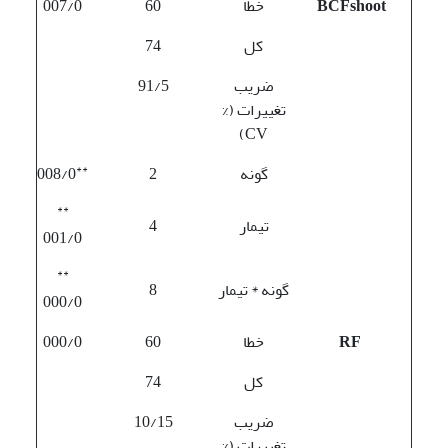
BCFshoot
خطا
60
007/0
کل
74
ضریب
91/5
تغییرات (%
CV)
**
گونه
2
008/0
**
تیمار
4
001/0
**
گونه * تیمار
8
000/0
RF
خطا
60
000/0
کل
74
ضریب
10/15
تغییرات (%