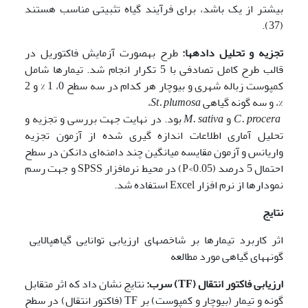
بیشتر از یک باشد، برای فرآیند گیاه تثبیتی مناسب هستند
(37).
تجزیه و تحلیل داده­ها
:
طرح به­صورت آزمایش فاکتوریل در
قالب طرح کامل تصادفی با 5 تکرار انجام شد. تیمارها شامل
کمپوست زباله شهری و بیوچار هر کدام در سه سطح 0، 1 % و 2
%، و سه گونه گیاهی
St. plumosa
،
C. procera
و
M. sativa
بود. در نهایت جهت بررسی و تجزیه و
تحلیل آماری اطلاعات اندازه گیری شده از آزمون تجزیه
واریانس و آزمون مقایسه میانگین چند دامنه‌ای دانکن در سطح
احتمال 5 درصد (P<0.05) در محیط نرم­افزار SPSS و جهت رسم
نمودارها از نرم افزار Excel استفاده شد.
نتایج
اثر کاربرد تیمارها بر شاخص­های ارزیابی توانایی گیاه­پالایی
گونه­های گیاهی مورد مطالعه
ارزیابی فاکتور انتقال
(
TF
)
سرب
:
نتایج نشان داد که اثر متقابل
گونه و تیمار (بیوچار و کمپوست) بر TF (فاکتور انتقال) در سطح