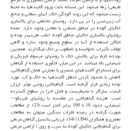
طبیعی) رها می­شود. این مسئله باعث ورود آلاینده­ها به محیط
زیست می­شود که این روند آلودگی خاک، آبهای سطحی و منابع
آب زیرزمینی را در پی دارد. روشهای مختلفی برای پاکسازی
خاکهای آلوده در مناطق صنعتی یا معادن وجود دارد. عمده
روش­های پاکسازی خاکهای مناطق آلوده، اغلب هزینه­بر بوده و
امکان استفاده از آنها در سطوح وسیع وجود ندارد و گاهی
اوقات تأثیرات ناخواسته و نامطلوب بر خاک می­گذارند. همچنین
بودجه لازم برای پالایش خاک با روش­های مرسوم فیزیکی و
شیمیایی بالا می­باشد. در این میان، فن­آوری استفاده از گیاهان
برای استخراج آلاینده­های عنصری یا بعبارتی همان گیاه­پالایی،
کاهش یا محدود کردن انتقال آلاینده­ها به خاک و آب، مورد
توجه زیادی قرار گرفته است. گیاه­پالایی روشی موثر، ارزان
قیمت، سازگار با محیط­زیست و قابل اجرا در سطوح گسترده
است. هزینه گیاه­پالایی در مقایسه با روش­های فیزیکو-­
شیمیایی، حدود 10 تا 100 برابر کمتر است (23). از مطالعات
صورت گرفته در زمینه فلزات سنگین می­توان به مطالعات
معمری و همکاران (1394) (14)، ارزیابی پتانسیل گیاهان مرتعی
برای گیاه­پالایی خاک­های آلوده به سرب و روی ( اراضی مرتعی