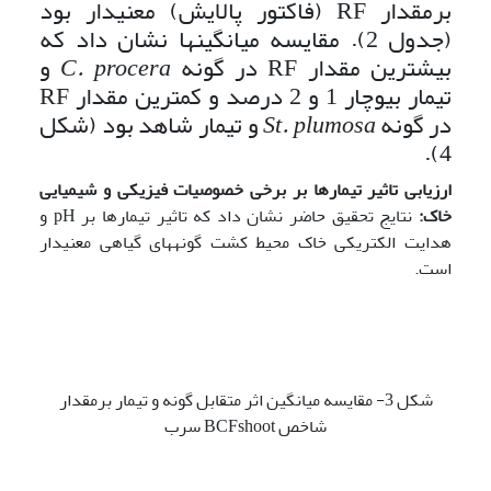
برمقدار RF (فاکتور پالایش) معنی­دار بود
(جدول 2). مقایسه میانگین­ها نشان داد که
بیشترین مقدار RF در گونه
C. procera
و
تیمار بیوچار 1 و 2 درصد و کمترین مقدار RF
در گونه
St. plumosa
و تیمار شاهد بود (شکل
4).
ارزیابی تاثیر تیمارها بر برخی خصوصیات فیزیکی و شیمیایی
خاک:
نتایج تحقیق حاضر نشان داد که تاثیر تیمارها بر pH و
هدایت الکتریکی خاک محیط کشت گونه­های گیاهی معنی­دار
است.
شکل 3- مقایسه میانگین اثر متقابل گونه و تیمار برمقدار
شاخص BCFshoot سرب