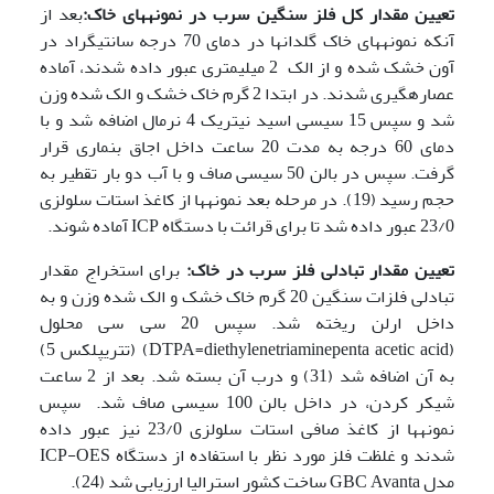
تعیین مقدار کل فلز سنگین سرب در نمونه­های خاک:
بعد از
آنکه نمونه­های خاک گلدان­ها در دمای 70 درجه سانتی­گراد در
آون خشک شده و از الک 2 میلی­متری عبور داده شدند، آماده
عصاره­گیری شدند. در ابتدا 2 گرم خاک خشک و الک شده وزن
شد و سپس 15 سی­سی اسید نیتریک 4 نرمال اضافه شد و با
دمای 60 درجه به مدت 20 ساعت داخل اجاق بن­ماری قرار
گرفت. سپس در بالن 50 سی­سی صاف و با آب دو بار تقطیر به
حجم رسید (19). در مرحله بعد نمونه­ها از کاغذ استات سلولزی
23/0 عبور داده شد تا برای قرائت با دستگاه ICP آماده شوند.
تعیین مقدار تبادلی فلز سرب در خاک:
برای استخراج مقدار
تبادلی فلزات سنگین 20 گرم خاک خشک و الک شده وزن و به
داخل ارلن ریخته شد. سپس 20 سی سی محلول
(DTPA=diethylenetriaminepenta acetic acid) (تتریپلکس 5)
به آن اضافه شد (31) و درب آن بسته شد. بعد از 2 ساعت
شیکر کردن، در داخل بالن 100 سی­سی صاف شد. سپس
نمونه­ها از کاغذ صافی استات سلولزی 23/0 نیز عبور داده
شدند و غلظت فلز مورد نظر با استفاده از دستگاه ICP-OES
مدل GBC Avanta ساخت کشور استرالیا ارزیابی شد (24).