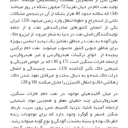
تولید نفت خام در جهان تقریباً 72 میلیون بشکه در روز می­باشد
(34) که سالانه حدود 40 هزار بشکه از آن درنتیجه‌ی مشکلات
ناشی از استخراج و خطوط انتقال وارد زمین می­شود (33). ایران
یکی از اعضای کشورهای صادرکننده­ی نفت و از جمله
تولیدکنندگان اصلی نفت در دنیا به شمار می­رود، از این‌رو خاک­
های آلوده به نفت در مناطق نفت­خیز یک تهدید اساسی به­ویژه
برای مناطق جنوبی کشور محسوب می­شوند. نفت خام ترکیبی
پیچیده از انواع ترکیبات هیدروکربنی و غیر هیدروکربنی
ازجمله فلزات سنگین است (17 و 30) که بر خواص فیزیکی و
شیمایی خاک تأثیر گذاشته (23)، سبب چسبندگی و اتصال
ذرات خاک شده و به دنبال سخت و غیرقابل نفوذ شدن خاک،
زهکشی خاک و انتقال اکسیژن را مختل می­کنند (18 و 28).
در میان آلاینده­های موجود در نفت خام، فلزات سنگین،
هیدروکربن­های چند حلقه­ای معطر و همچنین مواد شیمیایی
ازجمله آمین­ها، فنل­ها، بنزن­ها، کلسیم، مس، روی، سرب، باریم،
منگنز، فسفر و گوگرد وجود دارد که برای موجودات زنده
خطرناک بوده و بسته به‌شدت آلودگی و نوع گونه می­تواند رشد،
محتوای پروتئین، نرخ فتوسنتز و محتوای رنگ‌دانه‌های گیاهان