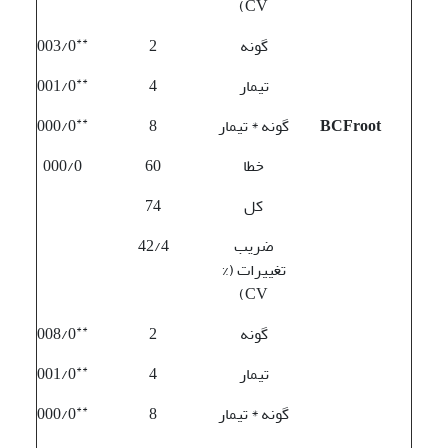
CV)
**
گونه
2
003/0
**
تیمار
4
001/0
**
BCFroot
گونه * تیمار
8
000/0
خطا
60
000/0
کل
74
ضریب
42/4
تغییرات (%
CV)
**
گونه
2
008/0
**
تیمار
4
001/0
**
گونه * تیمار
8
000/0