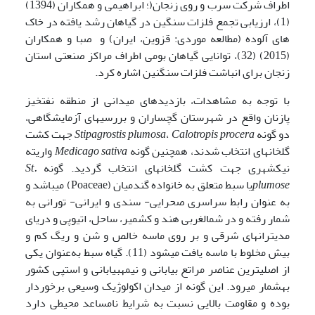
اطراف شرکت سرب و روی زنجان(؛ ابراهیمی و همکاران (1394)
(1)، ارزیابی تجمع فلزات سنگین در گیاهان رشد یافته در خاک
های آلوده (مطالعه موردی: قزوین، ایران) و صبا و همکاران
(2015) (32)، توانایی گیاهان بومی اطراف مراکز صنعتی استان
زنجان برای انباشت فلزات سنگنین اشاره کرد.
با توجه به مشاهدات، بازدیدهای میدانی از منطقه نفت­خیز
پازنان واقع در شهرستان گچساران و بررسی­های آزمایشگاهی،
دو گونه
procera
Calotropis
،
plumosa
Stipagrostis
جهت کشت
گلخانه­ای انتخاب شدند، همچنین گونه
sativa
Medicago
واریته
نیک­شهری جهت کشت گلخانه­ای انتخاب گردید. گونه
St.
plumose
یا سبط متعلق به خانواده گندمیان (Poaceae) می­باشد و
به عنوان رابط سراسری صحرایی- سندی و ایرانی- تورانی به
شمار رفته و در شمال­غربی هند و کشمیر، ساحل، اتیوپی و دریای
مدیترانه­ای شرقی و بر روی ماسه خالص و شن و ریگ کم و
بیش مخلوط با ماسه یافت می­شود (11). گیاه سبط به‌عنوان یکی
از اصلی­ترین عناصر مراتع بیابانی و نیمه­بیابانی و استپی کشور
به­شمار می­رود. این گونه از میدان اکولوژیک وسیعی برخوردار
بوده و مقاومت بالایی نسبت به شرایط نامساعد محیطی دارد