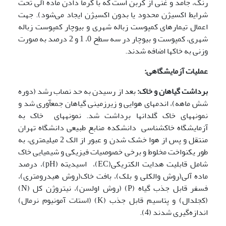
رنگ، جامد و غنی از کربن است که با گرما دادن ماده آلی تحت
شرایط اکسیژن محدود یا بدون اکسیژن ایجاد می‌شود). جهت
اعمال تیمارهای کمپوست زباله شهری و بیوچار کمپوست زباله
شهری، کمپوست و بیوچار در سه سطح 0، 1 و 2 درصد به صورت
وزنی به خاک‎ها اضافه شدند.
عملیات آزمایشگاهی:
برداشت گیاهان و خاک:
بعد از رسیدن به حد نصاب رشد (دوره
شش ماهه)، اندم­های هوایی و زیرزمینی گیاهان جمع­آوری شد و
نمونه­های خاک گلدان­ها برداشت شد. نمونه­های خاک به
آزمایشگاه خاکشناسی دانشکده منابع طبیعی دانشگاه تهران
منتقل و پس از هوا خشک شدن و عبور از الک 2 میلیمتری، به
طور یکنواخت مخلوط و برخی خصوصیات فیزیکی و شیمیایی خاک
شامل قابلیت هدایت الکتریکی(EC)، اسیدیته (pH)، درصد
ماده آلی(روش والکلی و بلک)، بافت خاک(روش هیدرومتری)،
فسفر قابل جذب گیاه (P) (روش اولسن)، نیتروژن کل (N)
(کجلدال) و پتاسیم قابل جذب (K) (استات آمونیوم نرمال)
اندازه‌گیری شدند (4).