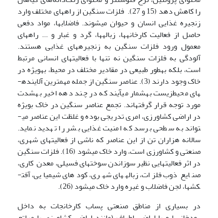
را کاهش دهد (15 و 27). فلزات سنگین از راه­های مختلف وارد
زنجیره غذایی انسان و حیوان می­شوند. فاضلاب­ها، مواد دفعی
حاصل از فعالیت کارخانه­ها، زباله­ها، گرد و غبار و ... راه­های
معمول ورود فلزات سنگین به زنجیره­های غذایی هستند.
آلودگی به فلزات سنگین نه تنها با فعالیت­های انسانی مرتبط
است، بلکه به­طور طبیعی در مقادیر مختلف در محیط، به­ویژه در
خاک وجود دارند (3). عناصر سنگین از جمله مهم­ترین آلاینده­
های محیط­زیست به­شمار می­آیند که در چند دهه اخیر به­شدت
مورد توجه قرار گرفته­اند. تجمع عناصر سنگین در خاک بویژه
در اراضی کشاورزی، امری تدریجی بوده و غلظت این عناصر می­
تواند به­ سطحی برسد که امنیت غذایی بشر را تهدید نماید.
سالانه هزاران تن از این عناصر که ناشی از فعالیت­های شهری،
صنعتی و کشاورزی است، وارد خاک می­شود (16). فلزات سنگین
در اثر فعالیتهایی نظیر سوزاندن سوختهای فسیلی، معدن کاری،
صنایع ذوب فلزات، زباله­های شهری، کودهای شیمیایی، آفت­
کشها، لجن فاضلاب و غیره وارد خاک می­شود (26).
در بسیاری از مناطق صنعتی پساب کارخانجات به داخل
رودخانه­ها و یا اراضی اطراف (مانند اراضی کشاورزی یا مراتع