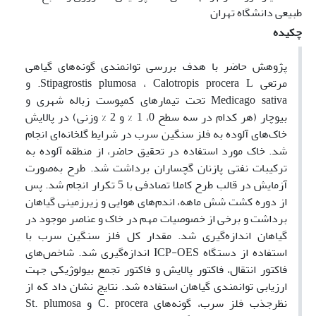
طبیعی دانشگاه تهران
چکیده
پژوهش حاضر با هدف بررسی توانمندی گونه‌های گیاهی
مرتعی Stipagrostis plumosa ، Calotropis procera L. و
Medicago sativa تحت تیمارهای کمپوست زباله شهری و
بیوچار (هر کدام در سه سطح 0، 1 % و 2 % وزنی) در پالایش
خاک‌های آلوده به فلز سنگین سرب در شرایط گلخانه‌ای انجام
شد. خاک مورد استفاده در تحقیق حاضر، از منطقه آلوده به
ترکیبات نفتی پازنان گچساران برداشت شد. طرح به‌صورت
آزمایش در قالب طرح کاملا تصادفی با 5 تکرار انجام شد. پس
از دوره کشت شش ماهه، اندم‌های هوایی و زیرزمینی گیاهان
برداشت و برخی از خصوصیات مهم در خاک و عناصر موجود در
گیاهان اندازه‌گیری شد. مقدار کل فلز سنگین سرب با
استفاده از دستگاه ICP-OES اندازه‌گیری شد. شاخص‌های
فاکتور انتقال، فاکتور پالایش و فاکتور تجمع بیولوژیکی جهت
ارزیابی توانمندی گیاهان استفاده شد. نتایج نشان داد که از
نظرجذب فلز سرب، گونه‌های C. procera و St. plumosa