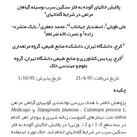
پالایش خاک
های آلوده به فلز سنگین سرب بوسیله گیاهان
*
مرتعی در شرایط گلخانه­ای
1
1*
1
علی طویلی
، اسفندیار جهانتاب
، محمد جعفری
، بابک متشرع­
1
2
زاده
و نصرت االه ضرغام
1
کرج، دانشگاه تهران، دانشکده منابع طبیعی، گروه مرتعداری
2
کرج،
پردیس کشاورزی و منابع طبیعی دانشگاه تهران، گروه
علوم و مهندسی
خاک
تاریخ دریافت: 21/4/95 تاریخ پذیرش: 1/10/95
چکیده
پژوهش حاضر با هدف بررسی توانمندی گونه­های گیاهی مرتعی
L. و
procera
Calotropis
،
plumosa
Stipagrostis
Medicago
sativa
تحت تیمارهای کمپوست زباله شهری و بیوچار (هر کدام
در سه سطح 0، 1 % و 2 % وزنی) در پالایش خاک­های آلوده به فلز
سنگین سرب در شرایط گلخانه­ای انجام شد. خاک مورد استفاده