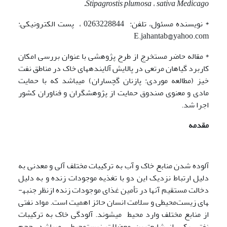
.
Stipagrostis
plumosa
،
sativa
Medicago
* نویسنده مسئول، تلفن: 0263228844 ، پست الکترونیکی:
E.jahantab@yahoo.com
* مقاله حاضر مستخرج از طرح پژوهشی با عنوان بررسی امکان
کاربرد گیاهان مرتعی در پالایش آلاینده­های خاک در مناطق نفت
خیز (مطالعه موردی: پازنان گچساران) می­باشد که با حمایت
مادی و معنوی صندوق حمایت از پژوهشگران و فناوران کشور
اجرا شد.
مقدمه
آلوده شدن منابع خاک و آب به ترکیبات مختلف آلی و معدنی به
دلیل ارتباط نزدیک این دو با تغذیه موجودات زنده و به دلیل
دخالت مستقیم آن­ها در تأمین غذای موجودات زنده ازنظر جنبه­
های زیست‌محیطی و سلامت انسان حائز اهمیت است. مواد نفتی
از منابع مختلف وارد محیط می­شوند. آلودگی خاک به ترکیبات
نفتی یکی از شایع­ترین معضلات زیست­محیطی می­باشد. حجم