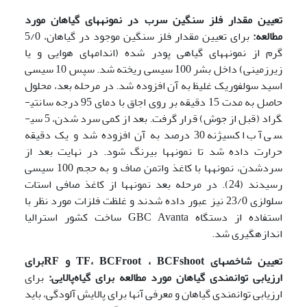
تعیین مقدار فلز سنگین سرب در نمونه­های گیاهان مورد
مطالعه:
برای تعیین مقدار فلز سنگین موجود در گیاهان، 5/0
گرم از نمونه­های گیاهی پودر شده (اندام­های هوایی و یا
زیرزمینی) داخل بشر 100 سی­سی ریخته شد. سپس 10 سی­سی
اسید سولفوریک غلیظ به آن افزوده شد. در مرحله بعد، محلول
حاصل به مدت 15 دقیقه بر روی اجاق با دمای 95 درجه سانتی­
گراد (قبل از جوش) قرار گرفت. بعد از کمی سرد شدن، 5 سی­
سی آب اکسیژنه 30 درصد به آن افزوده شد و یک دقیقه
حرارت داده شد تا نمونه­ها بی­رنگ شود. در نهایت بعد از
سردشدن، نمونه­ها با کاغذ واتمن صاف و به حجم 100 سی­سی
رسیدند (24). در مرحله بعد نمونه­ها از کاغذ صافی استات
سلولزی 23/0 نیز عبور داده شدند و غلظت فلزات مورد نظر با
استفاده از دستگاه GBC Avanta ساخت کشور استرالیا
اندازه­گیری شد.
تعیین شاخص­های
BCFshoot
،
BCFroot
،
TF
و
RF
برای
ارزیابی توانمندی گیاهان مورد مطالعه برای گیاه‌پالایی
:
برای
ارزیابی توانمندی گیاهان و معرفی آنها برای پالایش آلودگی، باید