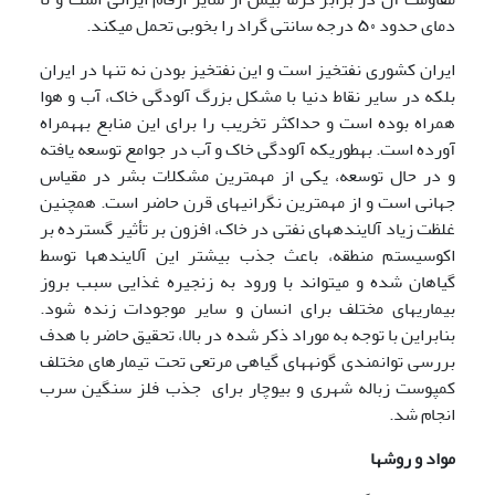
دمای حدود ۵۰ درجه سانتی گراد را بخوبی تحمل می­کند.
ایران کشوری نفت­خیز است و این نفت­خیز بودن نه تنها در ایران
بلکه در سایر نقاط دنیا با مشکل بزرگ آلودگی خاک، آب و هوا
همراه بوده است و حداکثر تخریب را برای این منابع به­همراه
آورده است. به­طوری­که آلودگی خاک و آب در جوامع توسعه یافته
و در حال توسعه، یکی از مهمترین مشکلات بشر در مقیاس
جهانی است و از مهمترین نگرانی­های قرن حاضر است. همچنین
غلظت زیاد آلاینده­های نفتی در خاک، افزون بر تأثیر گسترده بر
اکوسیستم منطقه، باعث جذب بیشتر این آلاینده­ها توسط
گیاهان شده و می­تواند با ورود به زنجیره غذایی سبب بروز
بیماری­های مختلف برای انسان و سایر موجودات زنده شود.
بنابراین با توجه به موراد ذکر شده در بالا، تحقیق حاضر با هدف
بررسی توانمندی گونه­های گیاهی مرتعی تحت تیمارهای مختلف
کمپوست زباله شهری و بیوچار برای جذب فلز سنگین سرب
انجام شد.
مواد و روشها