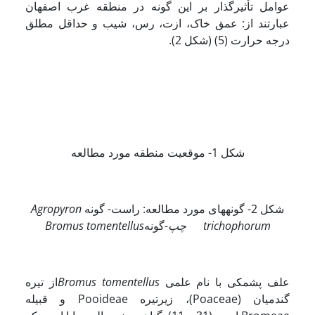
عوامل تأثیرگذار بر این گونه در منطقه غرب اصفهان
عبارتند از: عمق خاک، ازت، رس، شیب و حداقل مطلق
درجه حرارت (5) (شکل 2).
شکل 1- موقعیت منطقه مورد مطالعه
شکل 2- گونه­های مورد مطالعه: راست- گونه
Agropyron
trichophorum
چپ-
گونه
Bromus tomentellus
علف پشمکی با نام علمی
Bromus tomentellus
از تیره
گندمیان (Poaceae)، زیرتیره Pooideae و قبیله