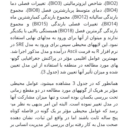
(BIO2)، شاخص ایزوترمالیتی (BIO3)، تغییرات فصلی دما
(BIO4)، دمای متوسط پربارش
ترین فصل (BIO8)، مجموع
بارندگی سالیانه (BIO12)، مجموع بارندگی کم
بارش
ترین ماه
(BIO14)، تغییرات فصلی بارندگی (BIO15) و مجموع
بارندگی گرم
ترین فصل (BIO18) همبستگی بالایی با یکدیگر
ندارند و می­توان از آنها برای ورود به مدل­های نهایی استفاده
نمود. این لایه­های محیطی سپس برای ورود به مدل SRE در
نرم افزار R به فرمت Ascii درآمده و مدل مذکور اجرا شد.
مهمترین عوامل اقلیمی مؤثر در پراکنش جغرافیایی گونه­
های مورد مطالعه در منطقه با استفاده از این مدل تعیین
شده و میزان تأثیر آنها تعیین شد (جدول 3).
همانطور که در جدول 3 مشاهده می­شود، عوامل محیطی
مؤثر بر هریک از گونه­های مورد مطالعه در دو مقطع زمانی
تحت بررسی یکسان بوده است و تنها میزان مشارکت آنها
در مدل تغییر نموده است. البته این امر بدیهی به نظر می­
رسد که عوامل محیطی مؤثر بر یک گونه در فاصله کوتاه
پنج ساله ثابت باشند اما در واقع این ثبات، نشان دهنده
صحت مدل به کار رفته برای بررسی اثر مدیریت انسانی بر