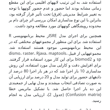
استفاده شد. به این ترتیب لایه­های اقلیمی برای این مقطع
زمانی مشابه بودند اما حضور و عدم حضور گونه­ها با توجه
به تغییر شرایط مدیریتی (قرق) تحت تأثیر قرار گرفته بود،
بنابراین با این نوع مدل­سازی امکان بررسی اثر چرای دام بر
محدوده رویشگاهی گونه­های مورد مطالعه وجود داشت.
همچنین برای اجرای مدل SREاز محیط برنامه­نویسی R
استفاده شد. برای این منظور از مجموعه­های مختلفی که در
این محیط برنامه­نویسی موجود هستند استفاده شد.
مجموعه­هایی از قبیل dismo، raster، Rjava، maptools،
sp و biomod2 برای این کار مورد استفاده قرار گرفتند.
برای افزایش دقت و کارایی مدل مورد استفاده، این روش
مدل­سازی 10 بار اجرا شد که در هر بار اجرا 80 درصد از
داده­های حضور برای تولید مدل و 20 درصد برای ارزیابی آن
به صورت تصادفی انتخاب می­شدند و مدل نهایی از جمع­بندی
این ده بار اجرا حاصل شد. با تشکیل ماتریس خطا
(Confusion matrix) (جدول 2)، ارزیابی مدل به انجام
رسید.