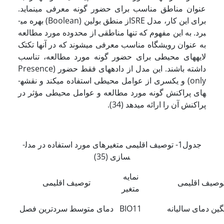
عنوان مناطق مناسب برای حضور گونه معرفی می­نماید.
برای این کار، مدل SREاز منطق بولین (Boolean) بهره می­
برد. به این مفهوم که تنها مناطقی از محدوده مورد مطالعه
به عنوان رویشگاه مناسب معرفی می­شوند که در آنها تک­تک
لایه­های محیطی برای حضور گونه مورد مطالعه، تناسب
داشته باشند. این مدل از داده­های فقط حضور (Presence
only) و یک­سری از عوامل محیطی استفاده می­کند و نقشه­
های پراکنش گونه مورد مطالعه و عوامل محیطی مؤثر در
پراکنش آن را ارائه می­دهد (34).
جدول1- توصیف اقلیمی متغیرهای مورد استفاده در مدل­
سازی (35)
نمایه
وصیف اقلیمی
توصیف اقلیمی
متغیر
گین دمای سالیانه
BIO11
دمای متوسط سردترین فصل