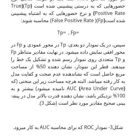
حضورهایی که به درستی پیش­بینی شده است
(
Tp)
(
True
Positive Rate
)
و نرخ حضورهایی که به اشتباه پیش­بینی
شده است
(
Fp)( False Positive Rate) محاسبه شوند:
Tp= , Fp=
سپس، در یک نمودار دو بعدی، Tp در محور عمودی و Fp در
محور افقی نمایش داده می­شود. در نهایت مقادیر متناظر Fp
و Tp متعددی روی نمودار رسم شده و تشکیل یک خط را
می­دهند. قطر این نمودار، نشان دهنده 50% از مساحت
مربع حاصل است که نشان­دهنده عدم صحت و کفایت مدل
به کار رفته می­باشد. البته هرچه مساحت زیر این منحنی (که
)
Area Under Curve
(
AUC
نامیده می­شود) بیشتر و به
100% نزدیک­تر باشد، نشان دهنده قدرت بالاتر مدل در پیش­
بینی صحیح مقادیر مورد نظر است (شکل 3).
شکل3- نمودار ROC که برای محاسبه AUC به کار می­رود.