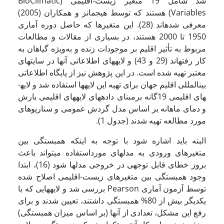
شد شامل 19 متغیر زیست-اقلیمی (BioClimatic
Variables) هستند که توسط هیجمانز و همکاران (2005)
معرفی شده­اند (28). این متغیرها که حاصل دوره آماری
1950 تا 2000 هستند، در بسیاری از مقالات و مطالعات
مربوط به تأثیر اقلیم بر موجودات زنده و به‌ویژه گیاهان به
کار رفته­اند (29 و 43) و لایه­های اطلاعاتی آنها در سایت­های
معتبر تهیه شده است. در این پژوهش نیز از پایگاه اطلاعاتی
بین­المللی اقلیم جهان برای تهیه این لایه­ها استفاده شد و لایه­
های اقلیمی 19گانه برمبنای داده­های لایه­های اقلیمی بارش
و دمای ماهانه بر اساس مدل گردش عمومی و سناریوهای
مورد مطالعه تهیه شدند (جدول 1).
البته باید اشاره شود با توجه به اینکه همبستگی بین
متغیرهای ورودی به مدل­های مورداستفاده می­تواند باعث
بروز خطای قابل توجهی در خروجی مدل­ها شود (16)، ابتدا
وجود همبستگی بین متغیرهای زیست-اقلیمی اصلاح شده
توسط آزمون آماری Pearson بررسی شد و لایه­هایی که با
یکدیگر بیش از 80% همبستگی داشتند، تعیین شدند و برای
رفع این مشکل، تعدادی از آنها (بر اساس میزان همبستگی)