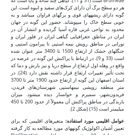
Bromeae است (31 و 11). گیاهی چند ساله و پایا است که
هر دو سطح برگ آن دارای کرک‌های سفید و انبوه است. این
گونه دارای ریشه­های قوی و برگ­های فراوان می­باشد و به
خوبی سطح خاک را می­پوشاند. حضور این گونه در جهان
محدود به نواحی غربی قاره آسیا گردیده و انتشار آن در
ایران در مناطق جغرافیایی گیاهی ایران در فلور ایران و
تورانی در مناطق رویش نیمه استپی تا پیرامون استپی و
جنگلهای خشک از ارتفاع 1500 تا 3400 متر عنوان شده
است (33 و 9). در ارتباط با پراکنش این گونه در عرصه در
واقع در وهله اول ارتفاع از سطح دریا و نیز بارش و دما که
تحت تأثیر تغییرات ارتفاع قرار داشته نقش دارد (24). در
استان اصفهان این گونه از ارتفاع حدود 1900 متر تا 3700
متر منطقه رویشی نیمه­استپی شهرستان‌های فریدن،
فریدون‌شهر، سمیرم و خوانسار دیده می­شود. میزان
بارندگی در مناطق پراکنش آن معمولاً از حدود 200 تا 450
میلیمتر است (15) (شکل 2).
عوامل اقلیمی مورد استفاده:
متغیرهای اقلیمی که برای
تعیین آشیان اکولوژیک گونه­های مورد مطالعه به کار گرفته