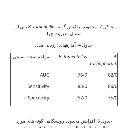
شکل 7- محدوده پراکنش گونه
B. tomentellus
پس از
اعمال مدیریت چرا
جدول 4- آماره­های ارزیابی مدل
A.
B. tomentellus
مولفه صحت سنجی
trichophorum
AUC
76/0
82/0
Sensitivity
83/0
86/0
Specificity
67/0
75/0
جدول 5- افزایش محدوده رویشگاهی گونه های مورد
مطالعه در اثر اعمال مدیریت چرا و قرق مراتع غرب