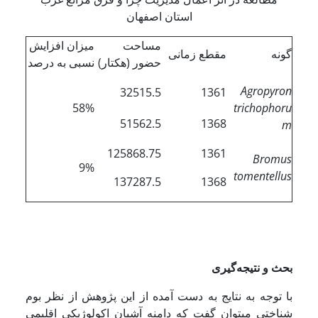
استان اصفهان
مساحت
میزان افزایش
گونه
مقطع زمانی
حضور (هکتار)
نسبی به درصد
Agropyron
32515.5
1361
58%
trichophoru
51562.5
1368
m
125868.75
1361
Bromus
9%
tomentellus
137287.5
1368
بحث و نتیجه‌گیری
با توجه به نتایج به دست آمده از این پژوهش از نظر بوم
شناختی می­توان گفت که دامنه آشیان اکولوژیکی اقلیمی