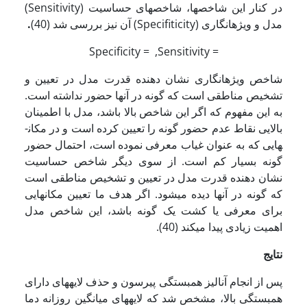
در کنار این شاخص­ها، شاخص­های حساسیت (Sensitivity)
مدل و ویژه­انگاری (Specifiticity) آن نیز بررسی شد (40)
.
Specificity =
,Sensitivity =
شاخص ویژه­انگاری نشان دهنده قدرت مدل در تعیین و
تشخیص مناطقی است که گونه در آنها حضور نداشته است.
به این مفهوم که اگر این شاخص بالا باشد، مدل با اطمینان
بالایی نقاط عدم حضور گونه را تعیین کرده است و در مکان­
هایی که به عنوان غیاب معرفی نموده است، احتمال حضور
گونه بسیار کم است. از سوی دیگر شاخص حساسیت
نشان دهنده قدرت مدل در تعیین و تشخیص مناطقی است
که گونه در آنها دیده می­شود. اگر هدف ما تعیین مکان­هایی
برای معرفی یا کشت یک گونه باشد، این شاخص مدل
اهمیت زیادی پیدا می­کند (40).
نتایج
پس از انجام آنالیز همبستگی پیرسون و حذف لایه­های دارای
همبستگی بالا، مشخص شد که لایه­های میانگین روزانه دما