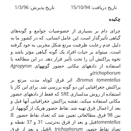
تاریخ دریافت: 15/10/94 تاریخ پذیرش: 1/3/96
چکیده
چرای دام بر بسیاری از خصوصیات جوامع و گونه‌های
گیاهی تأثیرگذار است. این عامل انسانی، که در کشور ما به
دلیل عدم رعایت ظرفیت مرتع شکل مخربی به خود گرفته
است، می­تواند بر حیات افراد یک گونه گیاهی مؤثر باشد و
نحوه پراکنش آن را تحت تأثیر قرار دهد. در این مطالعه با
استفاده از داده­های مکانی حضور گونه­های
Agropyron
trichophorum
و
Bromus tomentellus
، اثر قرق کوتاه مدت مرتع بر
پراکنش جغرافیایی این دو گونه بررسی شد. برای این کار با
استفاده از روش مدل­سازی SRE که فقط از داده­های حضور
مکانی استفاده می­کند، نقشه پراکنش جغرافیایی آنها قبل و
بعد از اعمال قرق تهیه شد. نقاط حضور هریک از گونه­ها، از
بین 98 قرق مطالعاتی تعیین شد که تعداد نقاط حضور
B.
tomentellus
قبل و بعد از قرق ‌به‌ترتیب 31 و 37 نقطه و
تعداد نقاط حضور
A. trichophorum
قبل و بعد از قرق