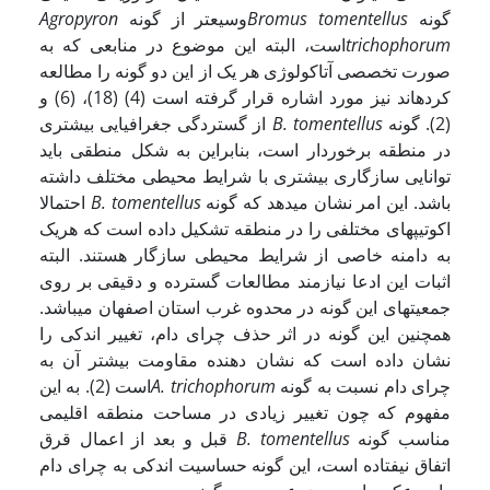
گونه
Bromus tomentellus
وسیع­تر از گونه
Agropyron
trichophorum
است، البته این موضوع در منابعی که به
صورت تخصصی آت­اکولوژی هر یک از این دو گونه را مطالعه
کرده­اند نیز مورد اشاره قرار گرفته است (4) (18)، (6) و
(2). گونه
B. tomentellus
از گستردگی جغرافیایی بیشتری
در منطقه برخوردار است، بنابراین به شکل منطقی باید
توانایی سازگاری بیشتری با شرایط محیطی مختلف داشته
باشد. این امر نشان می­دهد که گونه
B. tomentellus
احتمالا
اکوتیپ­های مختلفی را در منطقه تشکیل داده است که هریک
به دامنه خاصی از شرایط محیطی سازگار هستند. البته
اثبات این ادعا نیازمند مطالعات گسترده و دقیقی بر روی
جمعیت­های این گونه در محدوه غرب استان اصفهان می­باشد.
همچنین این گونه در اثر حذف چرای دام، تغییر اندکی را
نشان داده است که نشان دهنده مقاومت بیشتر آن به
چرای دام نسبت به گونه
A. trichophorum
است (2). به این
مفهوم که چون تغییر زیادی در مساحت منطقه اقلیمی
مناسب گونه
B. tomentellus
قبل و بعد از اعمال قرق
اتفاق نیفتاده است، این گونه حساسیت اندکی به چرای دام