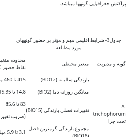
پراکنش جغرافیایی گونه­ها می­باشد.
جدول3- شرایط اقلیمی مهم و مؤثر بر حضور گونه­های
مورد مطالعه
محدوده متغیر
گونه و مدیریت
متغیر محیطی
نقاط حضور گ
بارندگی سالیانه (BIO12)
415 تا 460 میلیمتر
میانگین روزانه دما (BIO2)
14.8 تا 15.35 درجه
83 تا 85.6
A.
تغییرات فصلی بارندگی (BIO15)
trichophorum
(ضریب تغییر
تحت چرا
مجموع بارندگی گرم­ترین فصل
3.1 تا 5.9 میلیمتر
(BIO18)