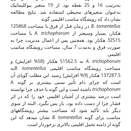
به‌ترتیب 16 و 25 نقطه بود. از 19 متغیر بیوکلیماتیک
به‌عنوان متغیرهای محیطی استفاده شد. نتایج مطالعه
نشان داد که رویشگاه مناسب اقلیمی گونه
B. tomentellus
در زمان قبل از قرق با مساحت 125868
هکتار، بسیار وسیع­تر از
A. trichophorum
با مساحت
32515 هکتار بود. همچنین پس از اعمال مدیریت چرا به
صورت قرق و به‌مدت 7 سال، مساحت رویشگاه مناسب
اقلیمی
A. trichophorum
به 51562.5 هکتار (58% افزایش) و
مساحت رویشگاه مناسب اقلیمی
B. tomentellus
به
137287.5 هکتار (9% افزایش) رسید. این مطلب گویای آن
است که چرای دام تأثیر نسبی بیشتری بر گونه
A.
trichophorum
داشته است و این گونه با حذف چرا توانسته
است درصد بیشتری از آشیان اقلیمی خود را که در اثر
فشار چرا از دست داده بود، باز پس بگیرد. البته از سوی
دیگر باید تأکید شود که مساحت بیشتر رویشگاه­های
مناسب برای گونه
B. tomentellus
نشان می­دهد که این
گونه از دامنه تحمل اقلیمی بالاتری برخوردار است.