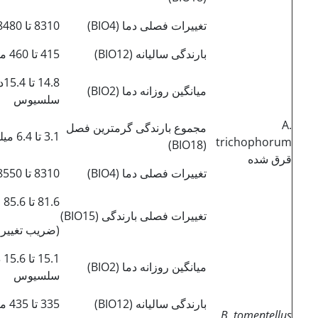
تغییرات فصلی دما (BIO4)
8310 تا 8480
بارندگی سالیانه (BIO12)
415 تا 460 میلیمتر
4.8
میانگین روزانه دما (BIO2)
سلسیوس
A.
مجموع بارندگی گرم­ترین فصل
3.1 تا 6.4 میلیمتر
trichophorum
(BIO18)
قرق شده
تغییرات فصلی دما (BIO4)
8310 تا 8550
81.6 تا 85.6
تغییرات فصلی بارندگی (BIO15)
(ضریب تغییر
5.1
میانگین روزانه دما (BIO2)
سلسیوس
بارندگی سالیانه (BIO12)
335 تا 435 میلیمتر
B. tomentellus