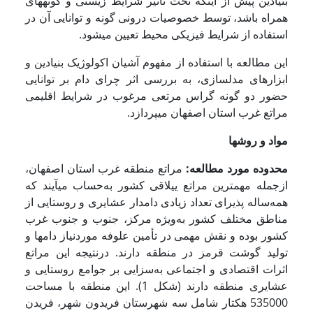
بنیادین پیش از اینکه تحت تأثیر شرایط زیستی و گونه­های
همراه باشد، توسط خصوصیات درونی گونه و توانایی آن در
استفاده از شرایط فیزیکی محیط تعیین می­شود.
این مطالعه با استفاده از مفهوم آشیان اکولوژیک بنیادین و
ابزارهای مدل­سازی، به بررسی اثر چرای دام بر توانایی
حضور دو گونه گراس مرتعی مرغوب در شرایط اقلیمی
مراتع غرب استان اصفهان می­پردازد.
مواد و روشها
محدوده مورد مطالعه:
مراتع منطقه غرب استان اصفهان،
ازجمله مهمترین مراتع ییلاقی کشور به‌حساب می­آیند که
همه‌ساله پذیرای تعداد زیادی دامدار عشایری و روستایی از
مناطق مختلف کشور به‌ویژه مرکز، جنوب و جنوب غرب
کشور بوده و نقش مهمی در تأمین علوفه موردنیاز دام­ها و
تولید گوشت قرمز در منطقه دارند. درنتیجه این مراتع
اثرات اقتصادی و اجتماعی به‌سزایی بر جوامع روستایی و
عشایری منطقه دارند (شکل 1). این منطقه با مساحت
535000 هکتار شامل سه شهرستان فریدون شهر، فریدن