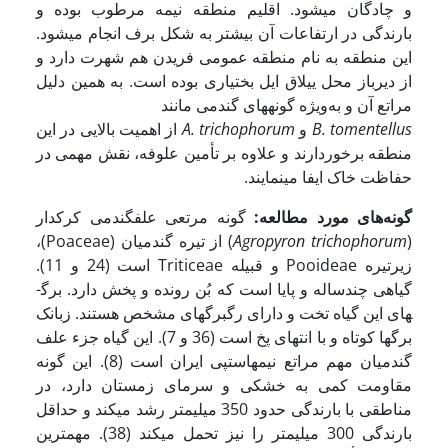
و چادگان می­شود. اقلیم منطقه نیمه مرطوب بوده و
بارندگی در ارتفاعات آن بیشتر به شکل برف انجام می­شود.
این منطقه به نام منطقه عمومی فریدن هم شهرت دارد و
از دیرباز محل ییلاق ایل بختیاری بوده است. به همین دلیل
مراتع آن و به‌ویژه گونه­های گندمی مانند
B. tomentellus
و
A. trichophorum
از اهمیت بالایی در این
منطقه برخوردارند و علاوه بر تأمین علوفه، نقش مهمی در
حفاظت خاک ایفا می­نمایند.
گونه‌های مورد مطالعه:
گونه مرتعی علف­گندمی کرک­دار
(
Agropyron trichophorum
) از تیره گندمیان (Poaceae)،
زیرتیره Pooideae و قبیله Triticeae است (24 و 11).
گیاهی چندساله و پایا است که بُن رونده و پخش دارد. برگ­
های این گیاه تخت و دارای رگبرگ­های مشخص هستند. زبانک
برگ­ها کوتاه و با انتهای پخ است (36 و 7). این گیاه جزء علف
گندمیان مهم مراتع نیمه­استپی ایران است (8). این گونه
مقاومت کمی به خشکی و سرمای زمستان دارد، در
مناطقی با بارندگی حدود 350 میلیمتر رشد می­کند و حداقل
بارندگی 300 میلیمتر را نیز تحمل می­کند (38). مهمترین