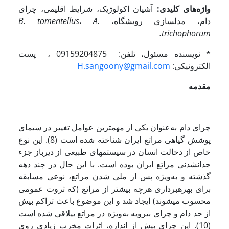
واژه‌های کلیدی:
آشیان اکولوژیک، شرایط اقلیمی، چرای
دام، مدل­سازی رویشگاه،
A.
،
B. tomentellus
.
trichophorum
* نویسنده مسئول، تلفن: 09159204875 ، پست
الکترونیکی:
H.sangoony@gmail.com
مقدمه
چرای دام به‌عنوان یکی از مهمترین عوامل تغییر در سیمای
پوشش گیاهی مراتع ایران شناخته شده است (8). این نوع
خاص از دخالت انسان در سیستم­های طبیعی از دیرباز جزء
جدانشدنی مراتع ایران بوده است. با این حال در چند دهه
گذشته و به‌ویژه پس از ملی شدن مراتع، نوعی مسابقه
برای بهره­برداری هرچه بیشتر از مراتع (که ثروت عمومی
محسوب می­شوند) ایجاد شد و این موضوع باعث تراکم بیش
از حد دام و چرای بی­رویه به‌ویژه در مراتع ییلاقی شده است
(10). این چرای بیش از اندازه، اثرات مخرب زیادی روی