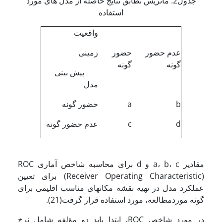
جدول2. ماتریس تطابق نتایج حاصله از مدل های مورد
استفاده
واقعیت
عدم حضور
حضور
زمینی
گونه
گونه
پیش بینی
مدل
b
a
حضور گونه
d
c
عدم حضور گونه
مقادیر a، b، c و d برای محاسبه شاخص آماری ROC
(Receiver Operating Characteristic) برای تعیین
عملکرد مدل در تهیه نقشه مکان­های مناسب اقلیمی برای
گونه موردمطالعه، مورد استفاده قرار گرفت(21).
در مورد شاخص ROC، ابتدا باید دو مؤلفه شامل نرخ