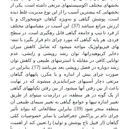
بخش­های مختلف اکوسیستم­های مرتعی داشته است. یکی از
بخش­هایی که بیشترین آسیب را از این نوع مدیریت غلط دیده
است، پوشش گیاهی و به‌ویژه گیاهان خوشخوراک و با
ارزش مراتع می­باشد (37). این آسیب در مقیاس­های مختلف
از فرد تا تیپ و جامعه گیاهی قابل رهگیری است. در سطح
فردی، هر پایه گیاهی که مورد چرای دام قرار بگیرد با تنش­
های فیزیولوژیک مواجه می­شود که شامل کاهش میزان
ذخایر کربوهیدرات­ها، توان رشد رویشی و زایشی، عدم
توانایی کافی در مقابله با استرس­های طبیعی و کاهش توان
رشد دوباره در فصل رویشی بعد می‌باشد (17). بنابراین در
صورت چرای بیش از اندازه و یا مکرر، پایه­های گیاهان
مرتعی دچار آسیب­های جبران­ناپذیری می­شوند که در نهایت
باعث از بین رفتن آنها می­شود. از بین رفتن تک­پایه­های گیاهی
از یک گونه در هر منطقه، در درازمدت می­تواند از طریق
تغییر اندازه تیپ­ها و جوامع گیاهی به تغییر سیمای طبیعی آن
منطقه منجر شود (39). بنابراین مطالعاتی که بتواند تأثیر
چرای دام بر پراکنش جغرافیایی یا سایر خصوصیات کمّی
گیاهان (از قبیل تاج پوشش و تولید) را تعیین کند از اهمیت