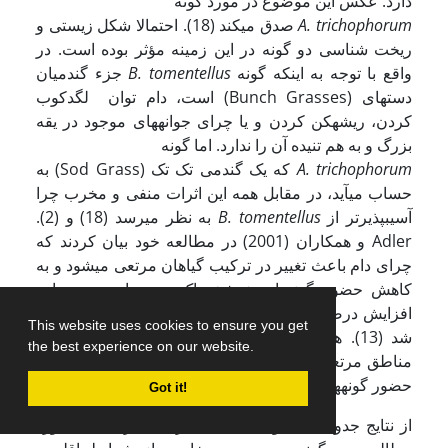
دارد. عکس این موضوع در مورد گونه
A. trichophorum
صدق می­کند (18). احتمالا شکل زیستی و
ریخت شناسی دو گونه در این زمینه مؤثر بوده است. در
واقع با توجه به اینکه گونه
B. tomentellus
جزء گندمیان
دسته­ای (Bunch Grasses) است، دام توان لگدکوب
کردن، ریشه­کن کردن و یا چرای جوانه­های موجود در یقه
بزرگ و به هم تنیده آن را ندارد. اما گونه
A. trichophorum
که یک گندمی تک تک (Sod Grass) به
حساب می­آید، در مقابل همه این اثرات منفی و مخرب چرا
آسیب­پذیرتر از
B. tomentellus
به نظر می­رسد (18) و (2).
Adler و همکاران (2001) در مطالعه خود بیان کردند که
چرای دام باعث تغییر در ترکیب گیاهان مرتعی می­شود و به
کاهش حضور گونه­های خوشخوراک و حساس به چرا و
افزایش درصد حضور گونه­های مهاجم و سمّی منجر خواهد
This website uses cookies to ensure you get
شد (13). همچنین در مطالعه دیگری با اعمال قرق در
the best experience on our website.
مناطق مرتعی نیجر، مشخص شد که غنای گونه­ای و میزان
حضور گونه­های خوشخوراک افزایش پیدا کرده است (27).
Got it!
از نتایج جدول 3 می­توان مشاهده کرد که در منطقه مورد