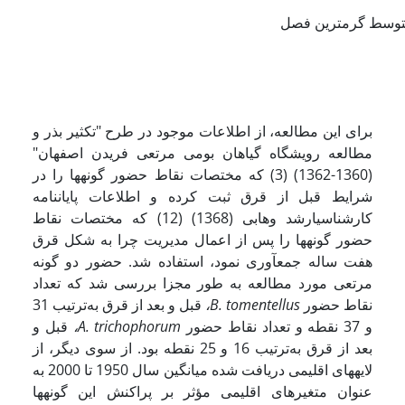
توسط گرم
ترین فصل
برای این مطالعه، از اطلاعات موجود در طرح "تکثیر بذر و
مطالعه رویشگاه گیاهان بومی مرتعی فریدن اصفهان"
(1360-1362) (3) که مختصات نقاط حضور گونه­ها را در
شرایط قبل از قرق ثبت کرده و اطلاعات پایان­نامه
کارشناسی­ارشد وهابی (1368) (12) که مختصات نقاط
حضور گونه­ها را پس از اعمال مدیریت چرا به شکل قرق
هفت ساله جمع­آوری نمود، استفاده شد. حضور دو گونه
مرتعی مورد مطالعه به طور مجزا بررسی شد که تعداد
نقاط حضور
B. tomentellus
،
قبل و بعد از قرق به‌ترتیب 31
و 37 نقطه و تعداد نقاط حضور
A. trichophorum
،
قبل و
بعد از قرق به‌ترتیب 16 و 25 نقطه بود. از سوی دیگر، از
لایه­های اقلیمی دریافت شده میانگین سال 1950 تا 2000 به
عنوان متغیرهای اقلیمی مؤثر بر پراکنش این گونه­ها