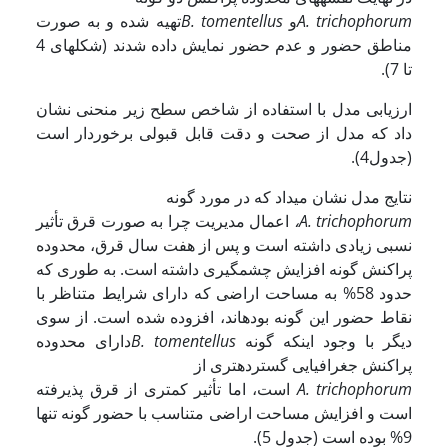
A. trichophorum
و
B. tomentellus
تهیه شده و به صورت
مناطق حضور و عدم حضور نمایش داده شدند (شکل­های 4
تا 7).
ارزیابی مدل با استفاده از شاخص سطح زیر منحنی نشان
داد که مدل از صحت و دقت قابل قبولی برخوردار است
(جدول4).
نتایج مدل نشان می­داد که در مورد گونه
A. trichophorum
،
اعمال مدیریت چرا به صورت قرق تأثیر
نسبی زیادی داشته است و پس از هفت سال قرق، محدوده
پراکنش گونه افزایش چشمگیری داشته است. به طوری که
حدود 58% به مساحت اراضی که دارای شرایط متناظر با
نقاط حضور این گونه بوده­اند، افزوده شده است. از سوی
دیگر با وجود اینکه گونه
B. tomentellus
دارای محدوده
پراکنش جغرافیایی گسترده­تری از
A. trichophorum
است، اما تأثیر کمتری از قرق پذیرفته
است و افزایش مساحت اراضی متناسب با حضور گونه تنها
9% بوده است (جدول 5).