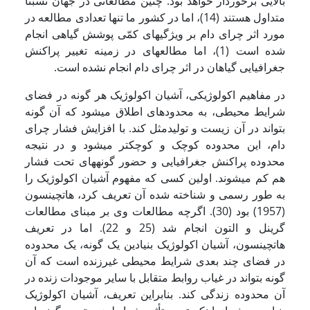
بالایی برخوردار خواهد بود. چنین مطالعاتی در جهان نسبتاً
متداول هستند (14)، اما در کشور ما تنها تعدادی مطالعه در
مورد اثر چرای دام بر ویژگی­های کمّی پوشش گیاهی انجام
شده است (1)، اما مطالعه­ای در زمینه تغییر پراکنش
جغرافیایی گیاهان در اثر چرای دام انجام نشده است.
در مفاهیم اکولوژیکی، آشیان اکولوژیک هر گونه در فضای
شرایط محیطی، به محدوده­ای اطلاق می­شود که آن گونه
بتواند در آن زیست و تولیدمثل کند. با افزایش فشار چرای
دام، این محدوده کوچک و کوچک­تر می­شود و در نتیجه
محدوده پراکنش جغرافیایی و حضور گونه­های تحت فشار
هم کم می­شوند. اولین کسی که مفهوم آشیان اکولوژیک را
به طور رسمی و شناخته شده آن تعریف کرد، هاتچینسون
(1957) بود (30). اگرچه مطالعات وی بر مبنای مطالعات
گرینل و التون انجام شد (25 و 22). اما در تعریف
هاتچینسون، آشیان اکولوژیک بنیادین یک گونه، یک محدوده
در فضای چند بعدی شرایط محیطی غیرزنده است که آن
گونه بتواند در غیاب روابط متقابل با سایر موجودات زنده در
آن محدوده زندگی کند. بنابراین تعریف، آشیان اکولوژیک