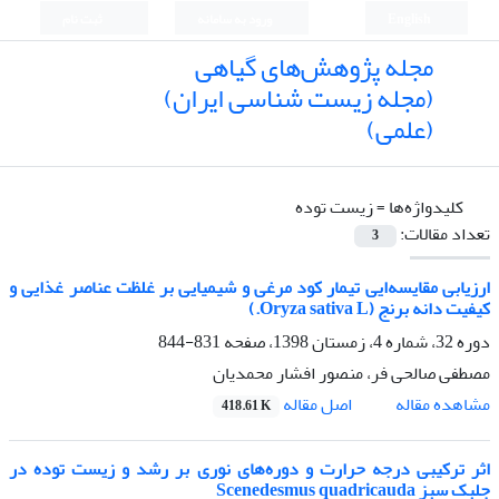
English
ورود به سامانه
ثبت نام
مجله پژوهش‌های گیاهی
(مجله زیست شناسی ایران)
(علمی)
کلیدواژه‌ها =
زیست توده
تعداد مقالات:
3
ارزیابی مقایسه‌ایی تیمار کود مرغی و شیمیایی بر غلظت عناصر غذایی و
کیفیت دانه برنج (Oryza sativa L.)
دوره 32، شماره 4، زمستان 1398، صفحه
831-844
مصطفی صالحی فر، منصور افشار محمدیان
اصل مقاله
مشاهده مقاله
418.61 K
اثر ترکیبی درجه حرارت و دوره‌های نوری بر رشد و زیست توده در
جلبک سبز Scenedesmus quadricauda