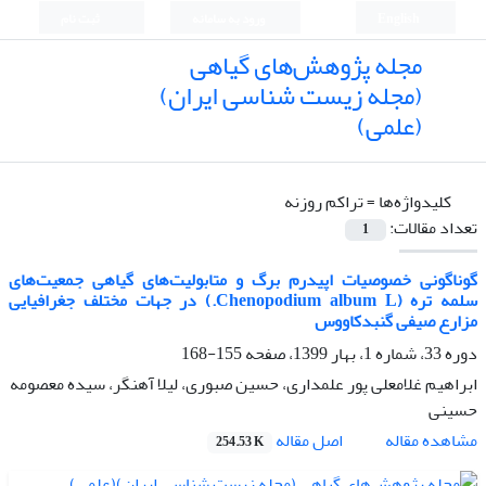
English
ورود به سامانه
ثبت نام
مجله پژوهش‌های گیاهی
(مجله زیست شناسی ایران)
(علمی)
کلیدواژه‌ها =
تراکم روزنه
تعداد مقالات:
1
گوناگونی خصوصیات اپیدرم برگ و متابولیت‌های گیاهی جمعیت‌های
سلمه تره (Chenopodium album L.) در جهات مختلف جغرافیایی
مزارع صیفی گنبدکاووس
دوره 33، شماره 1، بهار 1399، صفحه
155-168
ابراهیم غلامعلی پور علمداری، حسین صبوری، لیلا آهنگر، سیده معصومه
حسینی
اصل مقاله
مشاهده مقاله
254.53 K