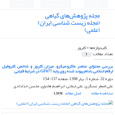
English
ورود به سامانه
ثبت نام
مجله پژوهش‌های گیاهی
(مجله زیست شناسی ایران)
(علمی)
کلیدواژه‌ها =
کلروز
تعداد مقالات:
1
بررسی محتوای عناصر ماکرو،میکرو، میزان کلروز و شاخص کلروفیل
ارقام انتخابی بادام پیوند شده روی پایه GF677 در شرایط قلیایی
دوره 32، شماره 1، بهار 1398، صفحه
137-154
علی اصغر عسگری، علی ایمانی، ابراهیم هادوی، محسن خدادادی
اصل مقاله
مشاهده مقاله
1.59 M