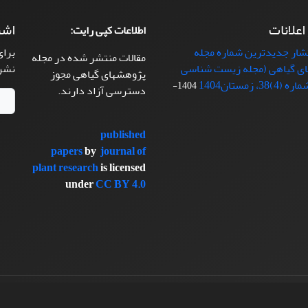
 اعلانات
اشت
اطلاعات کپی رایت:
تشار جدیدترین شماره مجله
برای
مقالات منتشر شده در مجله
ی گیاهی (مجله زیست شناسی
نشر
پژوهشهای گیاهی مجوز
38، زمستان1404
1404-
دسترسی آزاد دارند.
published
papers
by
journal of
plant research
is licensed
under
CC BY 4.0
سیناوب