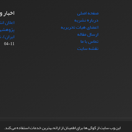
اخبار و
صفحه اصلی
درباره نشریه
اعلان ان
اعضای هیات تحریریه
پژوهشها
ارسال مقاله
ایران)، شماره (4)
تماس با ما
11-04
نقشه سایت
© سامانه مدیریت نشریات علمی.
طراحی و پیاده سازی از
این وب سایت از کوکی ها برای اطمینان از ارائه بهترین خدمات استفاده می کند.