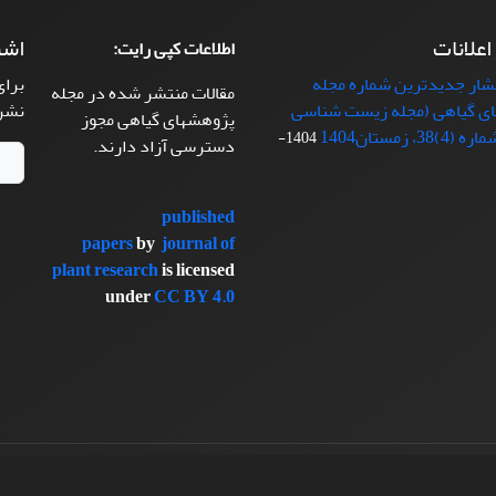
 اعلانات
اشت
اطلاعات کپی رایت:
تشار جدیدترین شماره مجله
برای
مقالات منتشر شده در مجله
ی گیاهی (مجله زیست شناسی
نشر
پژوهشهای گیاهی مجوز
38، زمستان1404
1404-
دسترسی آزاد دارند.
published
papers
by
journal of
plant research
is licensed
under
CC BY 4.0
سیناوب