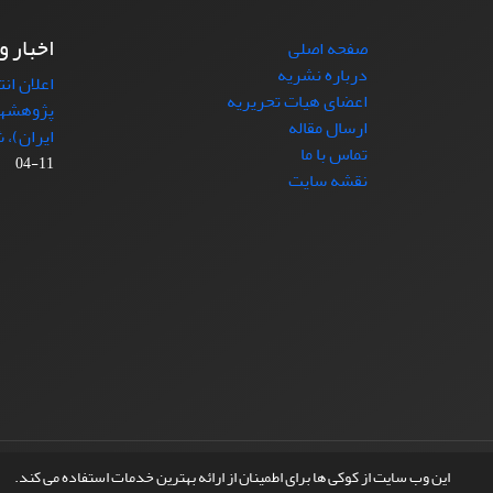
اخبار و
صفحه اصلی
درباره نشریه
اعلان ان
اعضای هیات تحریریه
پژوهشها
ارسال مقاله
ایران)، شماره (4)
تماس با ما
11-04
نقشه سایت
© سامانه مدیریت نشریات علمی.
طراحی و پیاده سازی از
این وب سایت از کوکی ها برای اطمینان از ارائه بهترین خدمات استفاده می کند.