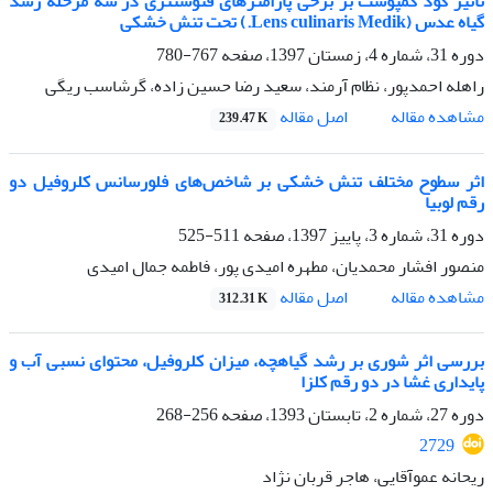
تأثیر کود کمپوست بر برخی پارامترهای فتوسنتزی در سه مرحله رشد
گیاه عدس (Lens culinaris Medik.) تحت تنش خشکی
دوره 31، شماره 4، زمستان 1397، صفحه
767-780
راهله احمدپور، نظام آرمند، سعید رضا حسین زاده، گرشاسب ریگی
اصل مقاله
مشاهده مقاله
239.47 K
اثر سطوح مختلف تنش خشکی بر شاخص‌های فلورسانس کلروفیل دو
رقم لوبیا
دوره 31، شماره 3، پاییز 1397، صفحه
511-525
منصور افشار محمدیان، مطهره امیدی پور، فاطمه جمال امیدی
اصل مقاله
مشاهده مقاله
312.31 K
بررسی اثر شوری بر رشد گیاهچه، میزان کلروفیل، محتوای نسبی آب و
پایداری غشا در دو رقم کلزا
دوره 27، شماره 2، تابستان 1393، صفحه
256-268
2729
ریحانه عموآقایی، هاجر قربان نژاد