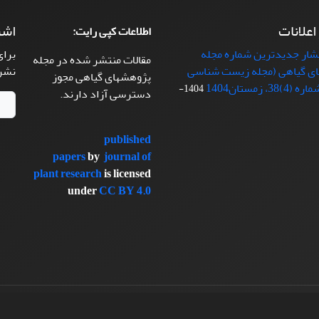
 اعلانات
اشت
اطلاعات کپی رایت:
تشار جدیدترین شماره مجله
برای
مقالات منتشر شده در مجله
ی گیاهی (مجله زیست شناسی
نشر
پژوهشهای گیاهی مجوز
38، زمستان1404
1404-
دسترسی آزاد دارند.
published
papers
by
journal of
plant research
is licensed
under
CC BY 4.0
سیناوب