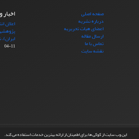
اخبار و
صفحه اصلی
درباره نشریه
اعلان ان
اعضای هیات تحریریه
پژوهشها
ارسال مقاله
ایران)، شماره (4)
تماس با ما
11-04
نقشه سایت
© سامانه مدیریت نشریات علمی.
طراحی و پیاده سازی از
این وب سایت از کوکی ها برای اطمینان از ارائه بهترین خدمات استفاده می کند.