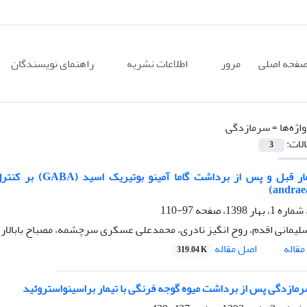
فحه اصلی
مرور
اطلاعات نشریه
راهنمای نویسندگان
اژه‌ها =
سرمازدگی
الات:
3
andrae
97-110
یمانی اقدم، روح انگیز نادری، محمدعلی عسکری سرچشمه، مصباح بابالار
اصل مقاله
قاله
319.04 K
ازدگی پس از برداشت میوه گوجه فرنگی با تیمار براسینواستروئید