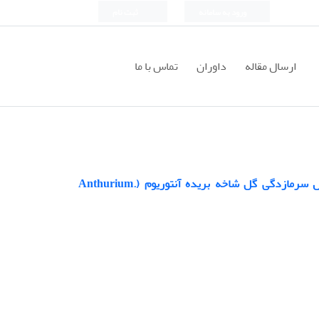
ورود به سامانه
ثبت نام
ارسال مقاله
داوران
تماس با ما
تاثیر تیمار قبل و پس از برداشت گاما آمینو بوتیریک اسید (GABA) بر کنترل سرمازدگی گل شاخه بریده آنتوریوم (.Anthurium