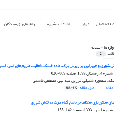
فحه اصلی
مرور
اطلاعات نشریه
راهنمای نویسندگان
اژه‌ها =
سدیم
الات:
2
وری و جیبرلین بر ریزش برگ، ماده خشک، فعالیت آنزیم‌های آنتی‌اکسیدان و محتوای عنا
809-826
گه، منصوره شمیلی، فرزین عبدالهی، مصطفی قاسمی
اصل مقاله
قاله
388.46 K
کهای میکوریزی مختلف بر پاسخ گیاه ذرت به تنش شوری
142-155