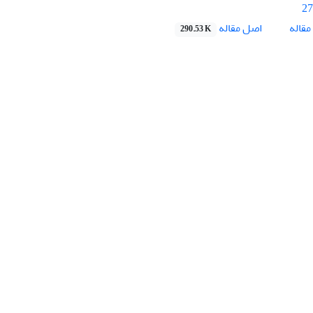
27
اصل مقاله
قاله
290.53 K