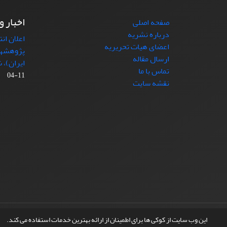
اخبار و
صفحه اصلی
درباره نشریه
اعلان ان
اعضای هیات تحریریه
پژوهشها
ارسال مقاله
ایران)، شماره (4)
تماس با ما
11-04
نقشه سایت
© سامانه مدیریت نشریات علمی.
طراحی و پیاده سازی از
این وب سایت از کوکی ها برای اطمینان از ارائه بهترین خدمات استفاده می کند.