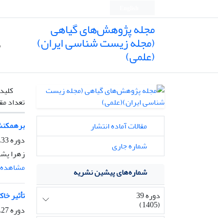
English
مجله پژوهش‌های گیاهی
(مجله زیست شناسی ایران)
ص
(علمی)
کلیدو
تعداد مق
برهمکنش ش
مقالات آماده انتشار
دوره 33، شماره 4، زمستان 1399، صفحه
شماره جاری
زهرا پشن
مشاهده م
شماره‌های پیشین نشریه
دوره 39
تأثیر خا
(1405)
دوره 27، شماره 1، بهار 1393، صفحه