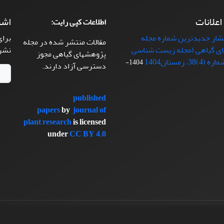
 اعلانات
اشت
اطلاعات کپی رایت:
تشار جدیدترین شماره مجله
برای
مقالات منتشر شده در مجله
ی گیاهی (مجله زیست شناسی
نشر
پژوهشهای گیاهی مجوز
38، زمستان1404
1404-
دسترسی آزاد دارند.
published
papers
by
journal of
plant research
is licensed
under
CC BY 4.0
سیناوب