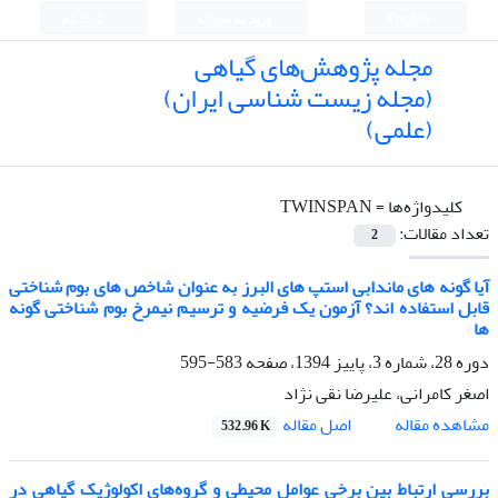
English
ورود به سامانه
ثبت نام
مجله پژوهش‌های گیاهی
(مجله زیست شناسی ایران)
(علمی)
کلیدواژه‌ها =
TWINSPAN
تعداد مقالات:
2
آیا گونه های ماندابی استپ های البرز به عنوان شاخص های بوم شناختی
قابل استفاده اند؟ آزمون یک فرضیه و ترسیم نیمرخ بوم شناختی گونه
ها
دوره 28، شماره 3، پاییز 1394، صفحه
583-595
اصغر کامرانی، علیرضا نقی نژاد
اصل مقاله
مشاهده مقاله
532.96 K
بررسی ارتباط بین برخی عوامل محیطی و گروه‌های اکولوژیک گیاهی در