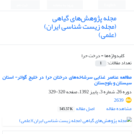
English
ورود به سامانه
ثبت نام
مجله پژوهش‌های گیاهی
(مجله زیست شناسی ایران)
(علمی)
کلیدواژه‌ها =
درخت حرا
تعداد مقالات:
1
مطالعه عناصر غذایی سرشاخه‌های درختان حرا در خلیج گواتر- استان
سیستان و بلوچستان
دوره 26، شماره 3، پاییز 1392، صفحه
320-329
2639
اصل مقاله
مشاهده مقاله
545.57 K