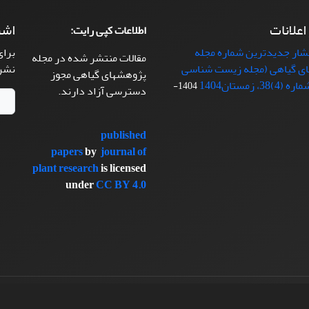
 اعلانات
اشت
اطلاعات کپی رایت:
تشار جدیدترین شماره مجله
برای
مقالات منتشر شده در مجله
ی گیاهی (مجله زیست شناسی
نشر
پژوهشهای گیاهی مجوز
38، زمستان1404
1404-
دسترسی آزاد دارند.
published
papers
by
journal of
plant research
is licensed
under
CC BY 4.0
سیناوب