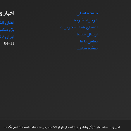
اخبار و
صفحه اصلی
درباره نشریه
اعلان ان
اعضای هیات تحریریه
پژوهشها
ارسال مقاله
ایران)، شماره (4)
تماس با ما
11-04
نقشه سایت
© سامانه مدیریت نشریات علمی.
طراحی و پیاده سازی از
این وب سایت از کوکی ها برای اطمینان از ارائه بهترین خدمات استفاده می کند.