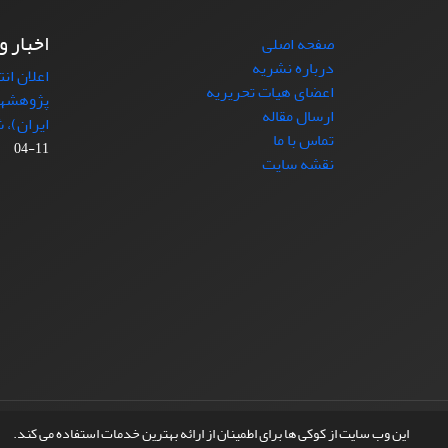
اخبار و
صفحه اصلی
درباره نشریه
اعلان ان
اعضای هیات تحریریه
پژوهشها
ارسال مقاله
ایران)، شماره (4)
تماس با ما
11-04
نقشه سایت
© سامانه مدیریت نشریات علمی.
طراحی و پیاده سازی از
این وب سایت از کوکی ها برای اطمینان از ارائه بهترین خدمات استفاده می کند.