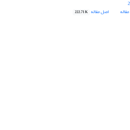
2
اصل مقاله
قاله
222.71 K