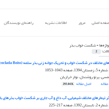
فحه اصلی
مرور
اطلاعات نشریه
راهنمای نویسندگان
اژه‌ها =
شکست خواب بذر
الات:
2
ی مختلف در شکست خواب و تحریک جوانه زنی بذر سلمه (Atriplex leucoclada Boiss.)
1043-1053
سی، پرتو روشندل، نواز خرازیان
اصل مقاله
قاله
293.04 K
 تیمارهای مختلف شیمیایی، آب داغ و آب جاری بر شکست خواب بذرهای بابا‌آدم (m lappa
217-225