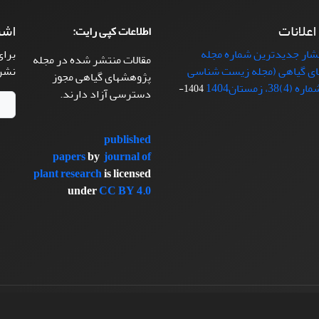
 اعلانات
اشت
اطلاعات کپی رایت:
تشار جدیدترین شماره مجله
برای
مقالات منتشر شده در مجله
ی گیاهی (مجله زیست شناسی
نشر
پژوهشهای گیاهی مجوز
38، زمستان1404
1404-
دسترسی آزاد دارند.
published
papers
by
journal of
plant research
is licensed
under
CC BY 4.0
سیناوب