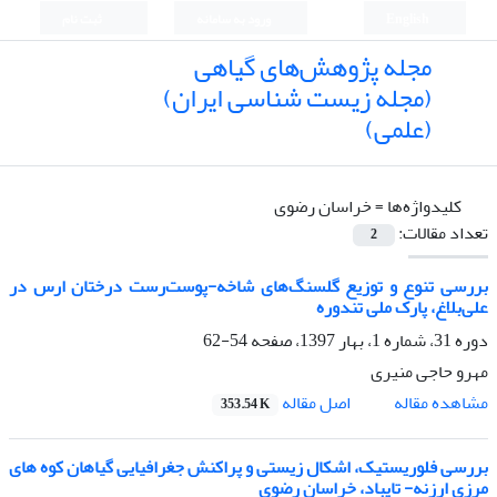
English
ورود به سامانه
ثبت نام
مجله پژوهش‌های گیاهی
(مجله زیست شناسی ایران)
(علمی)
کلیدواژه‌ها =
خراسان رضوی
تعداد مقالات:
2
بررسی تنوع و توزیع گلسنگ‌های شاخه-پوست‌رست درختان ارس در
علی‌بلاغ، پارک ملی تندوره
دوره 31، شماره 1، بهار 1397، صفحه
54-62
مهرو حاجی منیری
اصل مقاله
مشاهده مقاله
353.54 K
بررسی فلوریستیک، اشکال زیستی و پراکنش جغرافیایی گیاهان کوه های
مرزی ارزنه- تایباد، خراسان رضوی