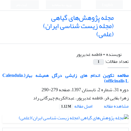
English
ورود به سامانه
ثبت نام
مجله پژوهش‌های گیاهی
(مجله زیست شناسی ایران)
(علمی)
نویسنده =
فاطمه غدیرپور
تعداد مقالات:
1
مطالعه تکوین اندام های زایشی درگل همیشه بهار(.Calendula
officinalis L)
دوره 31، شماره 2، تابستان 1397، صفحه
279-290
زهرا بقایی فر، فاطمه غدیرپور، عبدالکریم چهرگانی راد
اصل مقاله
مشاهده مقاله
1.12 M