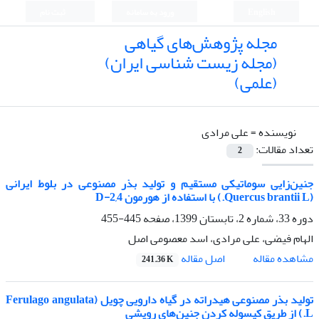
English
ورود به سامانه
ثبت نام
مجله پژوهش‌های گیاهی
(مجله زیست شناسی ایران)
(علمی)
نویسنده =
علی مرادی
تعداد مقالات:
2
جنین‌زایی سوماتیکی مستقیم و تولید بذر مصنوعی در بلوط ایرانی
(Quercus brantii L.) با استفاده از هورمون 2,4-D
دوره 33، شماره 2، تابستان 1399، صفحه
445-455
الهام فیضی، علی مرادی، اسد معصومی اصل
اصل مقاله
مشاهده مقاله
241.36 K
تولید بذر مصنوعی هیدراته در گیاه دارویی چویل (Ferulago angulata
L.) از طریق کپسوله کردن جنین‌های رویشی