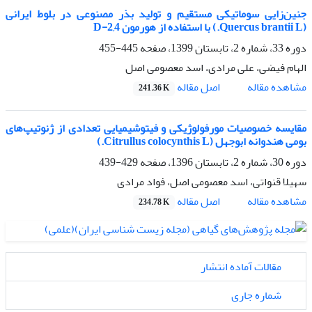
جنین‌زایی سوماتیکی مستقیم و تولید بذر مصنوعی در بلوط ایرانی
(Quercus brantii L.) با استفاده از هورمون 2,4-D
دوره 33، شماره 2، تابستان 1399، صفحه
445-455
الهام فیضی، علی مرادی، اسد معصومی اصل
اصل مقاله
مشاهده مقاله
241.36 K
مقایسه خصوصیات مورفولوژیکی و فیتوشیمیایی تعدادی از ژنوتیپ‌های
بومی هندوانه ابوجهل (Citrullus colocynthis L.)
دوره 30، شماره 2، تابستان 1396، صفحه
429-439
سهیلا قنواتی، اسد معصومی اصل، فواد مرادی
اصل مقاله
مشاهده مقاله
234.78 K
مقالات آماده انتشار
شماره جاری