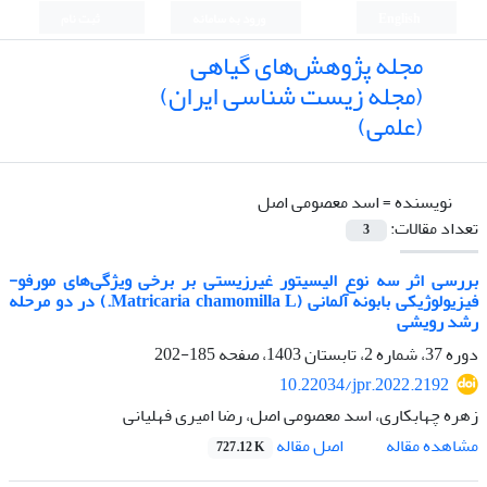
English
ورود به سامانه
ثبت نام
مجله پژوهش‌های گیاهی
(مجله زیست شناسی ایران)
(علمی)
نویسنده =
اسد معصومی اصل
تعداد مقالات:
3
بررسی اثر سه نوع الیسیتور غیرزیستی بر برخی ویژگی‌های مورفو-
فیزیولوژیکی بابونه آلمانی (Matricaria chamomilla L.) در دو مرحله
رشد رویشی
دوره 37، شماره 2، تابستان 1403، صفحه
185-202
10.22034/jpr.2022.2192
زهره چهابکاری، اسد معصومی اصل، رضا امیری فهلیانی
اصل مقاله
مشاهده مقاله
727.12 K