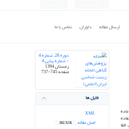
ورود به سامانه
ثبت نام
ارسال مقاله
داوران
تماس با ما
دوره 28، شماره 4
- شماره پیاپی 4
زمستان 1394
صفحه
737-745
فایل ها
 (PTOX) می‌باشد. این ماده
XML
ضدتوموری مهم مانندEtoposide ، Teniposide وEtopophos استفاده
اصل مقاله
262.52 K
القا