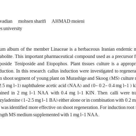
avadian
mohsen sharifi
AHMAD moieni
s university
um album of the member Linaceae is a herbaceous Iranian endemic m
abolite. This important pharmaceutical compound used as a precursor fo
poside, Teniposide and Etopophos. Plant tissues culture is a approp
duction. In this research, callus induction were investigated to regenera
m shoot segment of young plant on Murashige and Skoog (MS) culture 
2.5 mg l-1) naphthalene acetic acid (NAA) and (0- 0.2- 0.4 mg l-1 ) ki
ained in 2 mg l-1 NAA with 0.4 mg l-1 KIN. Then, calli were tr
zyladenine (1-2.5 mg l-1 BA) either alone or in combination with 0.2 m
was identified more effective on shoot regeneration. For induction root f
ength MS medium supplemented with 1 mg l-1 NAA.