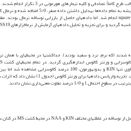
در مرحله باززایی نوساقه و ریشه­زایی آزمایش در قالب طرح کاملاً تصادفی و کلیه تیمارهای هورمونی در 3
انجام تجزیه واریانس القای کالوس و صفات مختلف ریشه به تمام داده‌ها به­دلیل داشتن داده صفر، 5/0 اض
دادها بترتیب با استفاده از روش NSCOR و square root انجام شد. اما داده­های حاصل از باززایی نوساقه نرمال بودند.
شت‌ها مشاهده شدند (که نرم، ترد و سفید بودند). جداکشت­ها در محیطهای با همان ت
غلظت‌های مختلف NAA و KIN بجز محیط کشت حاوی تنها KIN و بدون­هورمون، 100 درصد کالوس­زایی مشاهده شد 
تیمارها از نظر مقدار تولید کالوس تفاوت وجود داشت. تجزیه واریانس داده­ها برای وزن­تر کالوس (جدول 1) 