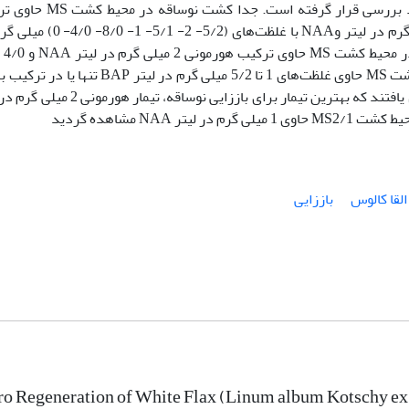
کالوس به منظور باززایی در شرایط آزمایشگاه مورد بررسی قرار گرفته است. ج
هورمون‏های KIN با غلظت‏‌های (4/0- 2/0- 0) میلی گرم در لیتر وNAA با غلظت‌های‏ (2
لیتر در تاریکی
میلی گرم در لیتر NAA برای باززایی نوساقه انتقال یافتند که بهترین تیمار برای باززایی نوساقه
القا کالوس
باززایی
tro Regeneration of White Flax (Linum album Kotschy ex