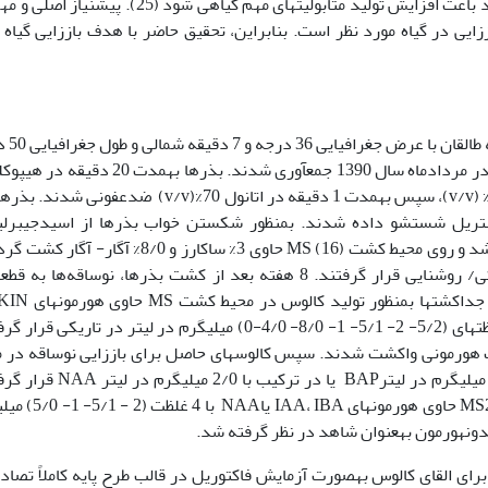
علاوه بر این، مهندسی مسیرهای متابولیسمی می­تواند باعث افزایش تولید متابولیت‏های مهم گیاهی شود (25). 
زایی در گیاه مورد نظر است. بنابراین، تحقیق حاضر با هدف باززایی گیاه 
) از منطقه طالقان 
و 35 دقیقه شرقی و ارتفاع 1870 متری از سطح دریا در مردادماه سال 1390 جمع­آوری شدند. بذرها به­مدت 20 د
سدیم 2% (w/v)، 10 دقیقه در محلول آب­اکسیژنه 11% (v/v)، سپس به­مدت 1 دقیقه در اتانول 70%(v/v) ضدعفو
ر 5 دقیقه) با آب­مقطر استریل شستشو داده شدند. بمنظور شکستن خواب بذرها از اسیدجیبر
ppm500) و سرما ( °C4 به­مدت 12 ساعت) استفاده شد و روی محیط کشت MS (16) حاوی 3% ساکارز و 8/0% آ
غلظت‏ (4/0- 2/0- 0) میلی­گرم در لیتر وNAA با غلظت‏های (5/2- 2- 5/1- 1- 8/0- 4/0-0) میلی­گرم در لیتر در تاریک
ی با همان ترکیب هورمونی واکشت شدند. سپس کالوس‏های حاصل برای باززایی نوساقه در
کشت MS حاوی 4 غلظت‏ مختلف (5/2 - 2- 5/1- 1) میلی­گرم در لیترBAP یا در ترکیب
بمنظور ریشه­دار کردن، نوساقه‏ها در محیط کشت MS2/1 حاوی هورمون
ای القای کالوس به­صورت آزمایش فاکتوریل در قالب طرح پایه کاملاً تصاد