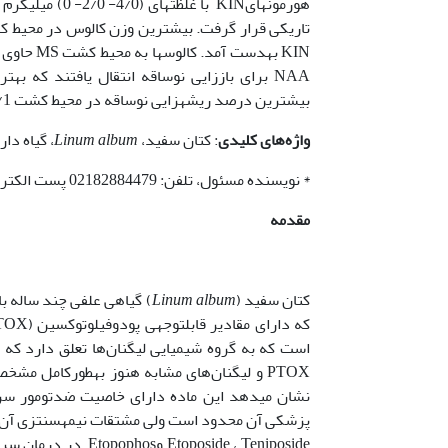
بیشترین درصد ریشه­زایی نوساقه در محیط کشت MS2/1 حاوی 1 میلی­گرم در لیتر NAA مشاهده شد.
واژه‌های کلیدی
: کتان سفید،
Linum album
، گیاه دا
* نویسنده مسئول، تلفن: 02182884479 پست الکترونیکی:
مقدمه
کتان سفید (
Linum album
است که به گروه شیمیایی لیگنان‌ها تعلق دارد که گ
PTOX و لیگنان‌های مشابه هنوز به­طور­کامل 
نشان می­دهد این ماده دارای خاصیت ضد­تومور سرطا
پزشکی آن محدود است ولی مشتقات نیمه­سنتزی آن 