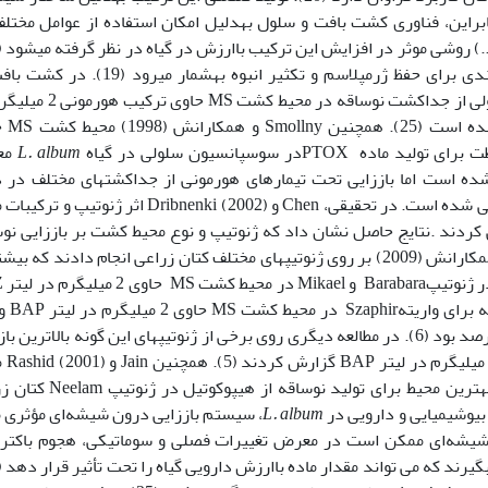
 از لحاظ اقتصادی امکان­پذیر نیست (25). بنابراین، فناوری کشت بافت و سلول به­دلیل امکان استفاده از عوامل مخ
فظ ژرم­پلاسم و تکثیر انبوه به­شمار می­رود (19). در کشت بافت
تولید کالوس بمنظور ایجاد سوسپانسیون سلولی از جدا­کشت نوساقه در مح
لیتر NAA و 4/0 میلی­گ
L. album
مع
گزارش نشده است اما باززایی تحت تیمارهای هورمونی از جدا­کشت‏های مختلف در 
) بررسی شده است. در تحقیقی، Chen و Dribnenki (2002) اثر ژنوتیپ و
ردند .نتایج حاصل نشان داد که ژنوتیپ و نوع محیط کشت بر باززایی نو
تأثیر معنی­داری داشت (7). تحقیقاتی را Burbulisو همکارانش (2009) بر روی ژنوتیپ‏های مختلف کتان زراعی انجام دادند ک
(94 درصد) پ
میلی­گرم در لیترNAA مقدار باززایی نوساقه 100 درصد بود (6). در مطالعه دیگری روی برخی از ژنوتیپ‏های این گونه بالاترین
نوساقه از لپه‏ها در 
کشت MS حاوی هورمون 1/0 میکرو­مولار TDZ را بهترین محیط برای تولید نوسا
L. album
، سیستم باززایی درون شیشه‌ای مؤثری 
ن شیشه‌ای ممکن است در معرض تغییرات فصلی و سوماتیکی، هجوم باکتری