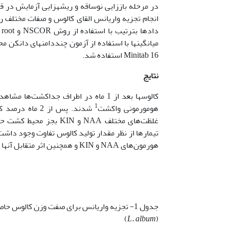
Minitab 16 استفاده شد.
نتایج
کالوس‏ها بعد از 1 ماه در اطراف جدا­ک
1
هومورمونی واکشت
هورمون‌های NAA و KIN و همچنین اثر متقابل آنها بترتیب در سطوح احتمال 1 و 1/0 درصد تفاوت معنی‌داری نشان دادند.
جدول 1- تجزیه واریانس برای صفت وزن کالوس حاصل از نوساقه در غلظت‏های مختلف KIN و NAA در محیط کشت MS در کتان سفید
)
L. album
(