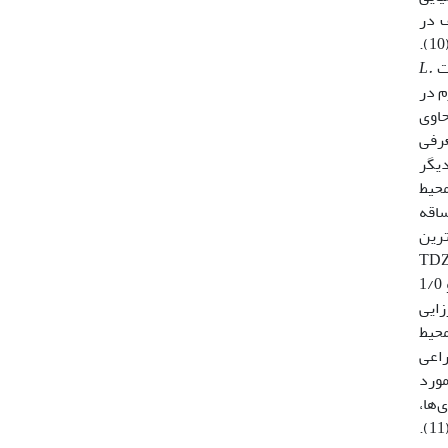
تلف در
محیط کشت (منبع کربن، تنظیم­کننده رشد گیاهی و ...) روشی موثر در افزایش این ترکیب با­ارزش در گیاه در ­نظر گرفته می‏شود (10).
L.
یط کشت MS حاوی ترکیب هورمونی 2 میلی­گرم در
رم در لیتر KIN گزارش شده است (25). همچنین Smollny و همکارانش (1998) محیط کشت MS حاوی
رفی
دیگر
 ترکیبات محیط
ساقه
ه بیشترین
تانسیل باززایی نوساقه از هیپوکوتیل در ژنوتیپBarabara و Mikael در محیط کشت MS حاوی 2 میلی­گرم در لیتر TDZ
و 1/0 میلی­گرم در لیتر NAA به­دست آمد، در­حالی­که برای واریتهSzaphir در محیط کشت MS حاوی 2 میلی­گرم در لیتر BAP و 1/0
 باززایی
محیط کشت MS حاوی هومورن 1 میلی­گرم در لیتر BAP گزارش کردند (5). همچنین Jain و Rashid (2001) محیط
قه از هیپوکوتیل در ژنوتیپ Neelam کتان زراعی
مورد
‌ها،
قارچ‌ها و حشرات، همچنین آلودگی‌های محیطی قرار بگیرند که می تواند مقدار ماده با­ارزش دارویی گیاه را تحت تأثیر قرار دهد (11).