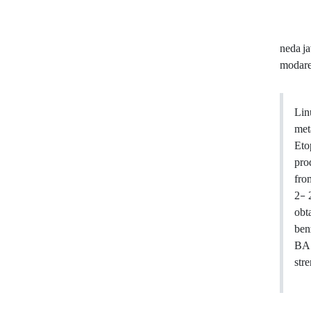
neda j
modare
Lin
met
Eto
pro
fro
2- 
obt
ben
BA 
str