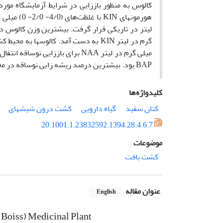
BAP بود. بیشترین درصد ریشه زایی نوساقه در محیط کشت MS2/1 حاوی 1 میلی گرم در لیتر NAA مشاهده گردید
کلیدواژه‌ها
کتان سفید
گیاه دارویی
کشت درون شیشه‏ای
20.1001.1.23832592.1394.28.4.6.7
موضوعات
کشت بافت
عنوان مقاله
English
 Boiss) Medicinal Plant