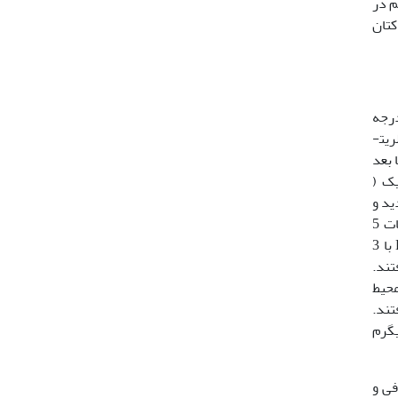
پیش­نیاز اصلی و مهم در
کتان
با عرض جغرافیایی 36 درجه و 7 دقیقه شمالی و طول جغرافیایی 50 درجه
قیقه در هیپوکلریت­
نی شدند. بذرها بعد
لیک (
گار- آگار کشت گردید و
در دمای °C 2± 25 و دوره نوری 8/16 ساعت تاریکی/ روشنایی قرار گرفتند. 8 هفته بعد از کشت بذر‌ها، نوساقه‌ها به قطعات 5
میلی‏متری جدا و به­عنوان جداکشت استفاده شدند. جداکشت­ها بمنظور تولید کالوس در محیط کشت MS حاوی هورمون‏های KIN با 3
ی قرار گرفتند.
 محیط
 با 2/0 میلی­گرم در لیتر NAA قرار گرفتند.
‏های IAA، IBA یاNAA با 4 غلظت‏ (2 - 5/1- 1- 5/0) میلی­گرم
فی و