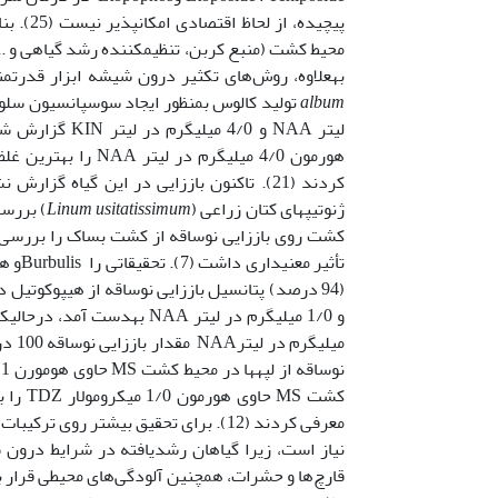
پیچیده،
به­علاوه، روش‌های تکثیر درون شیشه ابزار قدرتمندی برای ح
album
هورمون 4/0 میلی­گرم در لیتر NAA را بهترین غلظت برای تولید ماده PTOXدر سوسپانسیون سلولی در گیاه
کردند (21). تاکنون باززایی در این گیاه 
ژنوتیپ‏های کتان زراعی (
Linum usitatissimum
کشت روی باززایی نوساقه از کشت بساک را بررسی ک
معرفی کردند (12). برای تحقیق بیشتر روی ترکیبات بیوشیمیایی و دارویی در
نیاز است، زیرا گیاهان رشد­یافته در شرایط درو