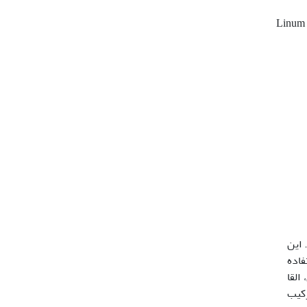
Linum
فیلوتوکسین (PTOX) می­باشد. این
دتوموری مهم مانندEtoposide ، Teniposide وEtopophos استفاده
القا
­کشت نوساقه در محیط کشت MS حاوی ترکیب