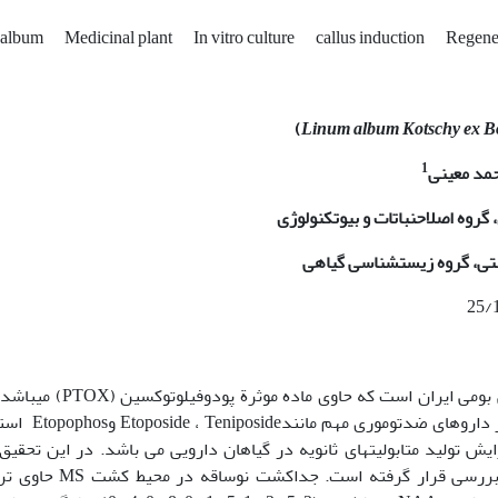
 album
Medicinal plant
In vitro culture
callus induction
Regene
)
Linum album Kotschy ex
B
1
حمد معینی
وه اصلاح­نباتات و بیوتکنولوژی
ی، گروه زیست­شناسی گیاهی
یکی از گیاهان دارویی بومی ایران است که حاوی ماده موثرة پودو
ماده ارزشمند دارویی به­عنوان پیش­ماده، برای سنتز داروهای ض
تولید متابولیت­های ثانویه در گیاهان دارویی می باشد. در این تحقیق، 
کالوس بمنظور باززایی در شرایط آزمایشگاه مورد بررسی قرار گرفته است. جدا