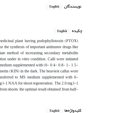
نویسندگان
English
چکیده
English
edicinal plant, having podophyllotoxin (PTOX)
r the synthesis of important antitumor drugs like
riate method of increasimg secondary metabolits
tion under in vitro condition. Calli were initiated
medium supplemented with (0- 0.4- 0.8- 1- 1.5-
netin (KIN) in the dark. The heaviest callus were
ansferred to MS medium supplemented with 6-
g l-1 NAA for shoot regeneration. The 2.0 mg l-1
rom shoots, the optimal result obtained from half-
کلیدواژه‌ها
English