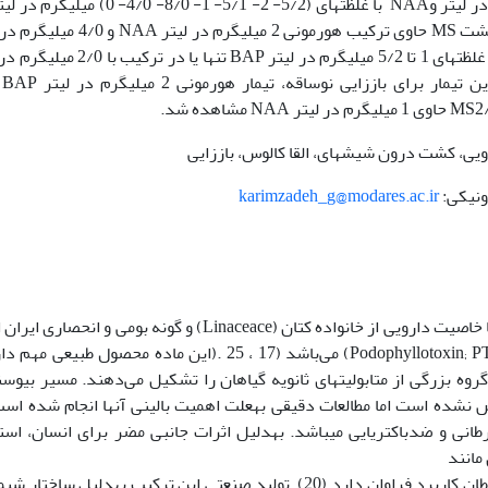
هورمون‏هایKIN با غلظت‏­های (4/0- 2/0- 0) میلی­گرم در لیتر وNAA با غلظت­های‏ (5/2- 2- 5/1- 1- 8/0-
تاریکی قرار گرفت. بیشترین وزن کالوس در محیط کشت MS حاوی ترکیب هورمونی 2 میلی­گرم د
KIN به­دست آمد. کالوس‏ها به محیط کشت MS حاوی غلظت­های 1 تا 5/2‏ میلی­گرم در لیتر BAP تنها
NAA برای
رویی، کشت درون شیشه‏ای، القا کالوس، باززایی
karimzadeh_g@modares.ac.ir
) گیاهی علفی چند ساله با خاصیت دارویی از خانواده کتان (Linaceace) و گونه بومی و انحص
که دارای مقادیر قابل­توجهی پودوفیلوتوکسین (Podophyllotoxin; PTOX) می‌باشد (17 ، 25 .(این ماده محصول طب
روه بزرگی از متابولیت‏های ثانویه گیاهان را تشکیل می‌دهند. مسیر بیوس
مشخص نشده است اما مطالعات دقیقی به­علت اهمیت بالینی آنها انجام شده اس
نی و ضد­باکتریایی می­باشد. به­دلیل اثرات جانبی مضر برای انسان، است
مانند
Etoposide ، Teniposide وEtopophos در درمان سرطان کاربرد فراوان دارد (20). تولید صنعتی این ترکیب به­دلیل ساخ