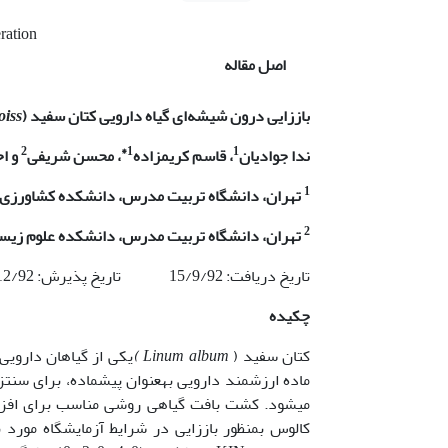
ration
اصل مقاله
باززایی درون شیشه‌ای گیاه
دارویی کتان سفید (
oiss
2
1*
1
ندا جوادیان
، قاسم کریم
زاده
، محسن شریفی
و ا
1
تهران
،
دانشگاه تربیت مدرس، دانشکده کشاورزی، گر
2
تهران، دانشگاه تربیت مدرس، دانشکده علوم زیست
تاریخ دریافت: 15/9/92 تاریخ پذیرش: 25/12/92
چکیده
کتان سفید (
Linum album
)
می­شود. کشت بافت گیاهی روشی مناسب برای افزایش 