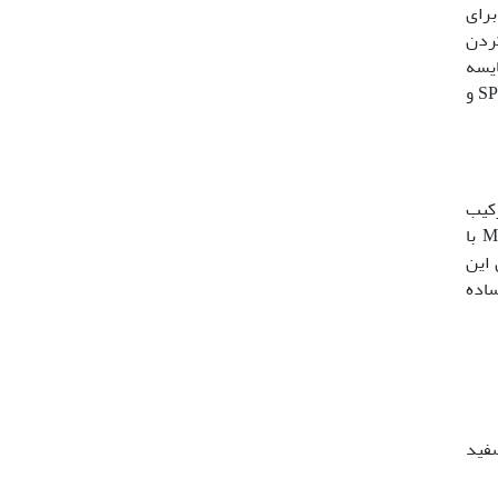
 تکرار انجام شدند. برای
افه شده و نرمال کردن
 مقایسه
میانگین‏ها با استفاده از آزمون چند­دامنه‏ای دانکن محاسبه گردید و برای تجزیه و تحلیل داده­های آزمایش از نرم‏افزارهای SPSS19 و
رکیب
شدند. پس از 2 ماه درصد کالوس‏زایی و وزن‏­تر کالوس اندازه‏گیری گردید. در تمام محیط‏های کشت MS با
اما بین این
نشان داد که اثرات ساده