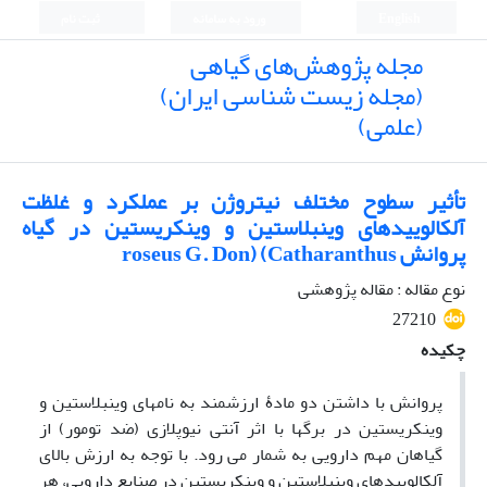
English
ورود به سامانه
ثبت نام
مجله پژوهش‌های گیاهی
(مجله زیست شناسی ایران)
(علمی)
تأثیر سطوح مختلف نیتروژن بر عملکرد و غلظت
آلکالوییدهای وینبلاستین و وینکریستین در گیاه
پروانش roseus G. Don) (Catharanthus
نوع مقاله : مقاله پژوهشی
27210
چکیده
پروانش با داشتن دو مادۀ ارزشمند به نامهای وینبلاستین و
وینکریستین در برگها با اثر آنتی نیوپلازی (ضد تومور) از
گیاهان مهم دارویی به شمار می رود. با توجه به ارزش بالای
آلکالوییدهای وینبلاستین و وینکریستین در صنایع دارویی، هر