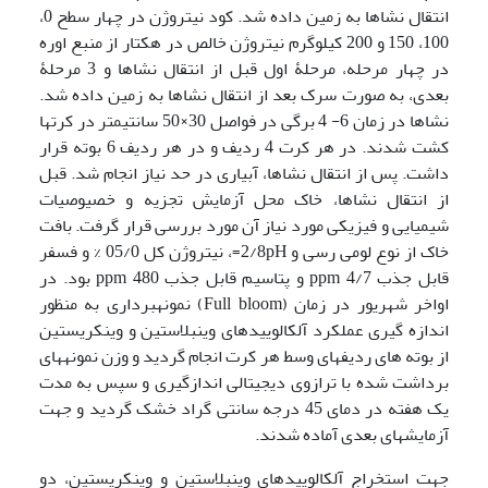
انتقال نشاها به زمین داده شد. کود نیتروژن در چهار سطح 0،
100، 150 و 200 کیلوگرم نیتروژن خالص در هکتار از منبع اوره
در چهار مرحله، مرحلۀ اول قبل از انتقال نشاها و 3 مرحلۀ
بعدی، به صورت سرک بعد از انتقال نشاها به زمین داده شد.
نشاها در زمان 6- 4 برگی در فواصل 30×50 سانتیمتر در کرتها
کشت شدند. در هر کرت 4 ردیف و در هر ردیف 6 بوته قرار
داشت. پس از انتقال نشاها، آبیاری در حد نیاز انجام شد. قبل
از انتقال نشاها، خاک محل آزمایش تجزیه و خصیوصیات
شیمیایی و فیزیکی مورد نیاز آن مورد بررسی قرار گرفت. بافت
خاک از نوع لومی رسی و 2/8pH=، نیتروژن کل 05/0 % و فسفر
قابل جذب ppm 4/7 و پتاسیم قابل جذب ppm 480 بود. در
اواخر شهریور در زمان (Full bloom) نمونه­برداری به منظور
اندازه گیری عملکرد آلکالوییدهای وینبلاستین و وینکریستین
از بوته های ردیفهای وسط هر کرت انجام گردید و وزن نمونه­های
برداشت شده با ترازوی دیجیتالی اندازگیری و سپس به مدت
یک هفته در دمای 45 درجه سانتی گراد خشک گردید و جهت
آزمایشهای بعدی آماده شدند.
جهت استخراج آلکالوییدهای وینبلاستین و وینکریستین، دو