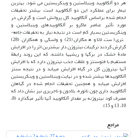
هر دو آلکالویید وینبلاستین و وینکریستین می شود، بهترین
تیمار برای عملکرد این دو آلکالویید است. بیشتر تحقیقات
انجام شده براساس آلکالویید کل پروانش است و گزارش در
مورد تأثیر عناصر ماکرو بر آلکالوییدهای وینبلاستین و
وینکریستین بسیار کم است در نتیجه نیاز به تحقیقات جامع­
تری است. لاتا و همکاران (21) و واسکی و همکاران (28)
گزارش کردند ترکیبات نیتروژن دار بیشترین اثر را در افزایش
مادۀ خشک در برگها و ریشه­ها داشته، که این روند رابطۀ
مستقیم با فتوسنتز و غلظت جذب نیتروژن دارد که با افزایش
آنها نیتروژن کل در گیاه افزایش می­یابد و در نتیجه سنتز
آلکالوییدها بیشتر شده و در نهایت وینبلاستین و وینکریستین
افزایش می­یابد و همچنین تحقیقات انجام شده در گیاهان
آلکالویید داری چون تاتوره، بلادون و تاجریزی نیز نشان داد که
مصرف کود نیتروژنه بر مقدار آلکالویید آنها تأثیر می­گذارد (8،
10، 13 و 15).
مراجع
دوره 27، شماره 2 - شماره