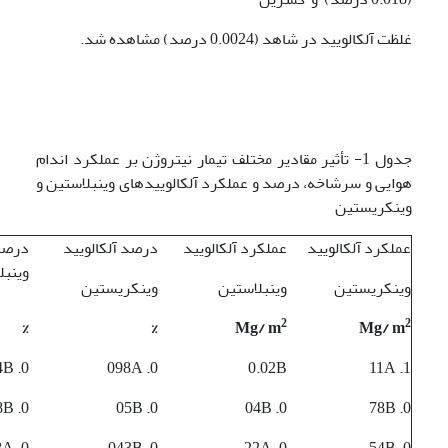
غلظت آلکالویید در شاهد (0.0024 درصد) مشاهده شد.
جدول 1- تأثیر مقادیر مختلف تیمار نیتروژن بر عملکرد اندام
هوایی و سرشاخه، درصد و عملکرد آلکالوییدهای وینبلاستین و
وینکریستین
عملکرد آلکالویید
عملکرد آلکالویید
درصد آلکالویید
درصد
وین­ب
وین­کریستین
وین­بلاستین
وین­کریستین
2
2
%
%
Mg/ m
Mg/ m
0. 0024B
0. 098A
0.02B
1. 11A
0. 0028B
0. 05B
0. 04B
0. 78B
0. 018A
0. 043B
0. 22A
0. 54B