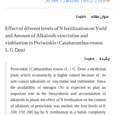
20.1001.1.23832592.1393.27.2.10.0
عنوان مقاله
English
Effect of diferent levels of N fertilization on Yield
and Amount of Alkaloids vincristine and
vinblastine in Periwinkle (Cataharanthus roseus
L.G.Don)
چکیده
English
Periwinkle (Catharanthus roseus (L. ) G. Don), a medicinal
plant, which economiclly is highly valued because of its
anti-cancer lalkaloids of vincristine and vinblastine. Since
the availability of nitrogen (N) is expected to play an
important role in the biosynthesis and accumulation of
alkaloids in plants, the effect of N fertilization on the content
of alkaloids of periwinkle was studied. the four levels of 0,
100, 150, 200 kg/ha N fertilization in a bulok completely