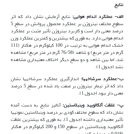
نتایج
الف- عملکرد اندام هوایی:
نتایج آزمایش نشان داد که اثر
سطوح مختلف نیتروژن بر عملکرد محصول پروانش در سطح 5
درصد معنی دار است و کاربرد نیتروژن تأثیر مثبت بر عملکرد
اندام هوایی دارد. به طوری که بیشترین و کمترین عملکرد وزن
خشک اندام هوایی به ترتیب در 100 کیلوگرم در هکتار (111
گرم در متر مربع) و شاهد (76/58 گرم در متر مربع) مشاهده
شد، اما بین شاهد و دو سطح دیگر اختلاف معنی­داری مشاهده
نشد (جدول 1).
ب-عملکرد سرشاخه­ها:
اندازگیری عملکرد سرشاخه­ها نشان
داد که اثر تیمار نیتروژن بر صفت یاد شده در سطح 5 درصد
معنی دار نبود (جدول 1).
پ- غلظت آلکالویید وینبلاستین:
آنالیز نتایج به دست آمده
نشان داد که سطوح مختلف کودی بر درصد وینبلاستین نمونه­ها
تأثیر معنی­داری داشته (جدول 1)، به طوری که بیشترین غلظت
آلکالویید وینبلاستین در سطوح 150 و 200 کیلوگرم در هکتار
(0.018 درصد) و کمترین