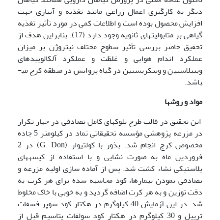
دیگر به کارگیری اعمال زراعی مانند تغذیه و آبیاری جهت
افزایش محصول بوده است و اطلاعات کمی در مورد تأثیر تغذیه
گیاهی بر متابولیت­های ثانویه وجود دارد (17). بنابراین هدف از
تحقیق حاضر بررسی تأثیر سطوح مختلف نیتروژن بر میزان
عملکرد اندام هوایی و غلظت و عملکرد آلکالوییدهای
وینبلاستین و وینکریستین در گیاه پروانش در منطقه کرج می­
باشد.
مواد و روشها
این تحقیق در قالب طرح بلوکهای کامل تصادفی در چهار تکرار
در مزرعه پژوهشی مؤسسه تحقیقاتی تماد در کیلومتر 5 جاده
مخصوص کرج انجام شد. بذور با کولتیوار (G. Don) در 2
فروردین ماه به صورت نشایی و با استفاده از کیسه­های
پلاستیکی نشاء کشت شد. پس از آماده سازی اولیه مزرعه و
تصادفی نمودن تیمارها، کود محاسبه شده برای هر کرت به
دقت توزین و به هر کرت اضافه گردید و به خوبی با خاک مخلوط
شد. در این آزمایش 40 کیلوگرم در هکتار کود سوپر فسفات
تریپل و 30 کیلوگرم در هکتار کود سولفات پتاسیم قبل از