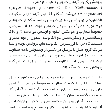
پروانش یکی از گیاهان دارویی مهم با نام علمی
(
Catharanthus
G. Don (
roseus
از خانوادۀ خرزهره
(Apocynaceae) می­باشد (شکل 1). این گیاه دارای ترکیبات
آلکالوییدی وینبلاستین و وینکریستین است، که از داروهای
مهم مورد مصرف در شیمی درمانی انواع مختلف سرطان،
خصوصاً بیماریهای هوچکین، لنفوم و لوسمی می باشد (7 و 10).
وینبلاستین و وینکریستین دو آلکالویید ایندول از نوع دیمری
هستند که جزء با ارزش­ترین آلکالوییدهای پروانش بوده و تنها
در یک گروه متیل یا فرمیل در بخشی از ویندولین باهم متفاوت
هستند (2). امروزه علی رغم پیشرفتهای زیاد در زمینه سنتز
ترکیبات دارویی، این آلکالوییدها هنوز از طریق استخراج گیاه
پروانش به دست می­آید (20).
یکی از نیازهای مهم در برنامه ریزی زراعی به منظور حصول
عملکرد بالا و با کیفیت مطلوب مخصوصاً در مورد گیاهان
دارویی، ارزیابی سیستمهای مختلف تغذیه گیاه است (3، 4 و 9).
تحقیقات گذشته نشان داده است که شرایط محیطی مناسب
مانند تغذیه، آبیاری و زمان برداشت می تواند در میزان افزایش
آلکالوییدها مؤثر باشد (4 و 11). کاربرد صحیح و مناسب عناصر