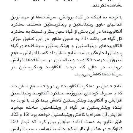
مشاهده نکردند.
با توجه به اینکه در گیاه پروانش، سرشاخه‌ها از مهم ترین
اندامهای حاوی وینبلاستین و وینکریستین هستند، عملکرد
آلکالوییدها در این بخش از گیاه معیار بهتری نسبت به عملکرد
کل گیاه می باشد (1). به همین منظور در این تحقیق میزان
آلکالوییدهای وینبلاستین و وینکریستین سرشاخه‎‌های گیاه
پروانش اندازه‌گیری شد. نتایج نشان داد که، با افزایش سطوح
نیتروژن، درصد آلکالویید وینبلاستین در سرشاخه‌ها افزایش
می‌یابد، در حالی که درصد آلکالویید وینکریستین در
سرشاخه‌ها کاهش می‌یابد.
نتایج حاصل بر عملکرد آلکالوییدهای در واحد سطح نشان داد
که با مصرف کودهای نیتروژنه، عملکرد آلکالویید وینبلاستین
افزایش و آلکالویید وینکریستین کاهش پیدا کرد، با توجه به
اینکه وینکریستین در گیاه از وینبلاستین ساخته می­شود
افزایش آن همراه با کاهش وینبلاستین خواهد بود (16 و 23).
طبق نتایج به دست آماده می­توان بیان کرد که تیمار 150
کیلوگرم در هکتار از نظر اینکه به نسبت مناسب سبب افزایش