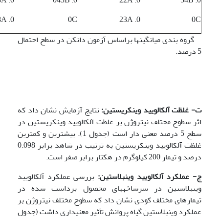
0. 018A
0C
0. 23A
0C
گروه بندی میانگینها براساس آزمون دانکن در سطح احتمال
5 درصد.
ت- غلظت آلکالویید وینکریستین:
نتایج آزمایش نشان داد که
اثر سطوح مختلف نیتروژن بر غلظت آلکالویید وین­کریستین در
سطح 5 درصد معنی دار است (جدول 1). بیشترین و کمترین
غلظت آلکالویید وینکریستین به ترتیب در شاهد برابر 0.098
درصد و تیمار 200 کیلوگرم در هکتار برابر صفر است.
ج- عملکرد آلکالویید وینبلاستین:
بررسی عملکرد آلکالویید
وینبلاستین در سرشاخه­های محصول برداشت شده در
تیمارهای مختلف کودی نشان داد که سطوح مختلف نیتروژن بر
عملکرد وینبلاستین گیاه پروانش تأثیر معنی­داری داشت (جدول