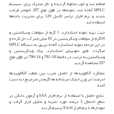
اضافه شد و خوب مخلوط گردیده و فاز متحرک برای سیستم
HPLC آماده شد. نمونه‌ها در طول موج 297 نانومتر قرائت
شدند و نرم افزار تراسر اکسل 120 برای مدیریت داده‌ها
استفاده شد.
جهت تهیه نمونه استاندارد، 1 گرم از سولفات وینبلاستین و
10گرم از سولفات وینکریستین در 10 میلی لیتر آب حل کرده و
در این مرحله نمونه استاندارد آماده تزریق به دستگاه HPLC
می­گردد. طبق نمونه­های استاندارد، پیک وینکریستین و
وینبلاستین به ترتیب در دقیقۀ 781/10 و 796/14 در طول موج
297 مشاهده گردید.
عملکرد آلکلوییدها از حاصل ضرب بین غلظت آلکالوییدها
(درصد) در وزن خشک سرشاخه ها (گرم در مترمربع) به دست
آمده.
نتایج حاصل با استفاده از نرم افزار SAS و آزمون دانکن در
سطح احتمال 5 درصد مورد تجزیه و تحلیل قرار گرفت و
نمودارها با نرم افزار Excel ترسیم گردید.