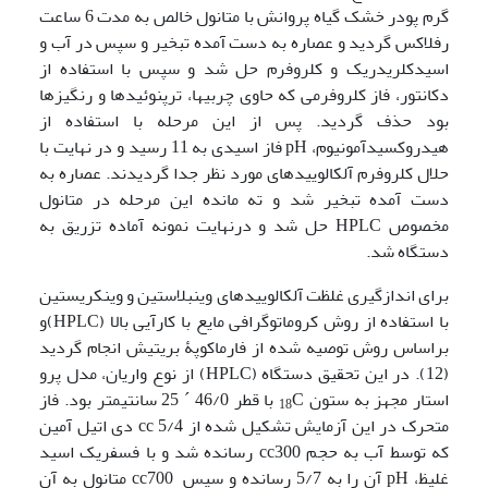
گرم پودر خشک گیاه پروانش با متانول خالص به مدت 6 ساعت
رفلاکس گردید و عصاره به دست آمده تبخیر و سپس در آب و
اسیدکلریدریک و کلروفرم حل شد و سپس با استفاده از
دکانتور، فاز کلروفرمی که حاوی چربیها، ترپنوئیدها و رنگیزها
بود حذف گردید. پس از این مرحله با استفاده از
هیدروکسیدآمونیوم، pH فاز اسیدی به 11 رسید و در نهایت با
حلال کلروفرم آلکالوییدهای مورد نظر جدا گردیدند. عصاره به
دست آمده تبخیر شد و ته مانده این مرحله در متانول
مخصوص HPLC حل شد و درنهایت نمونه آماده تزریق به
دستگاه ­شد.
برای اندازگیری غلظت آلکالوییدهای وینبلاستین و وینکریستین
با استفاده از روش کروماتوگرافی مایع با کارآیی بالا (HPLC)و
براساس روش توصیه شده از فارماکوپۀ بریتیش انجام گردید
(12). در این تحقیق دستگاه (HPLC) از نوع واریان، مدل پرو
استار مجهز به ستون
C با قطر 46/0 ´ 25 سانتیمتر بود. فاز
18
متحرک در این آزمایش تشکیل شده از cc 5/4 دی اتیل آمین
که توسط آب به حجم cc300 رسانده شد و با فسفریک اسید
غلیظ، pH آن را به 5/7 رسانده و سپس cc700 متانول به آن