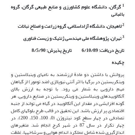
1
گرگان، دانشگاه علوم کشاورزی و منابع طبیعی گرگان، گروه
باغبانی
2
لاهیجان، دانشگاه آزاداسلامی، گروه زراعت و اصلاح نباتات
3
تهران، پژوهشگاه ملی مهندسی ژنتیک و زیست فناوری
تاریخ دریافت: 6/10/89 تاریخ پذیرش: 8/5/90
چکیده
پروانش با داشتن دو مادۀ ارزشمند به نامهای وینبلاستین و
وینکریستین در برگها با اثر آنتی نیوپلازی (ضد تومور) از گیاهان
مهم دارویی به شمار می رود. با توجه به ارزش بالای
آلکالوییدهای وینبلاستین و وینکریستین در صنایع دارویی، هر
گونه افزایشی در مقدار این آلکالویید در گیاه می تواند از جنبه
اقتصادی پر ارزش باشد. این تحقیق در قالب طرح بلوکهای کامل
تصادفی در چهار سطح کود نیتروژن (0، 100، 150، 200)، در
چهار تکرار در سال 87 در شهر کرج انجام شد. متغیرهای
اندازگیری شده شامل عملکرد اندام هوایی و سرشاخه­ها، غلظت