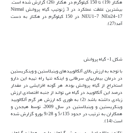
هکتار (19) تا 150 کیلوگرم در هکتار (26) گزارش شده است.
بیشترین غلظت عملکرد در 3 ژنوتیپ گیاه پروانش Nirmal
,NEU1-7 ,NEu24-17 در 150 کیلوگرم در هکتار به دست
آمد(27).
شکل 1- گیاه پروانش
با توجه به ارزش بالای آلکالوییدهای وینبلاستین و وینکریستین
در درمان بیماریهای سرطانی و اینکه تنها راه تهیه این دارو
استخراج از گیاه پروانش بوده، هر گونه افزایشی در مقدار
درصد این آلکالویید در گیاه می تواند از جنبه اقتصادی ارزش
زیادی داشته باشد (2) به طوری که ارزش هر گرم آلکالویید
وینکریستین و وینبلاستین در سال 2009، توسط هیجدن و
همکاران به ترتیب در حدود 5/135 و 9/28 یورو گزارش شده
است (14).
تاکنون علاقه اصلی در پرورش گیاهان دارویی همانند گیاهان