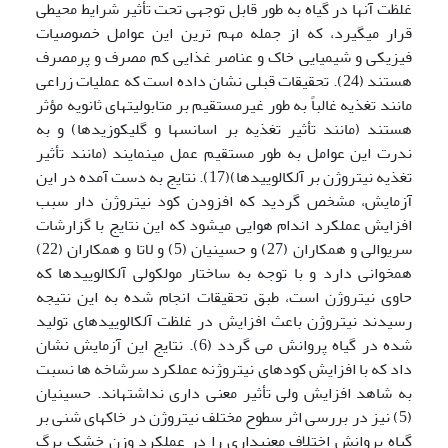
غلظت آنها در گیاه به طور قابل توجهی تحت تأثیر شرایط محیطی
قرار می­گیرد، که از جمله مهم ترین این عوامل خصوصیات
فیزیکی و شیمیایی خاک و عناصر غذایی کم مصرف و پرمصرف
هستند (24). تحقیقات قبلی نشان داده است که عملیات زراعی
مانند تغذیه غالباً به طور غیرمستقیم بر متابولیت­های ثانویه مؤثر
هستند (مانند تأثیر تغذیه بر اسانسها و گلیکوزیدها) و به
ندرت این عوامل به طور مستقیم عمل می­نمایند (مانند تأثیر
تغذیه نیتروژن بر آلکالوییدها)(17). نتایج به دست آمده در این
آزمایش، مشخص گردید که افزودن کود نیتروژن دار سبب
افزایش عملکرد اندام هوایی می­شود که این نتایج با گزارشات
سریوالی و همکاران (27) و حسینیان (5) و لاتا و همکاران (22)
همخوانی دارد و با توجه به ساختار مولکولی آلکالوییدها که
حاوی نیتروژن است، طبق تحقیقات انجام شده به این نتیجه
رسیدند نیتروژن باعث افزایش در غلظت آلکالوییدهای تولید
شده در گیاه پروانش می گردد (6). نتایج این آزمایش نشان
داد که با افزایش کودهای نیتروژنه عملکرد سرشاخه ها نسبت
به شاهد افزایش ولی تأثیر معنی داری نداشته­اند. حسینیان
(5) نیز در بررسی اثر سطوح مختلف نیتروژن در خاکهای شنی بر
گیاه پروانش اختلاف معنی­داری را در عملکرد وزن خشک برگ