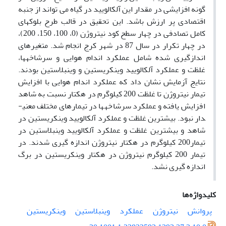
گونه افزایشی در مقدار این آلکالویید در گیاه می تواند از جنبه
اقتصادی پر ارزش باشد. این تحقیق در قالب طرح بلوکهای
کامل تصادفی در چهار سطح کود نیتروژن (0، 100، 150، 200)،
در چهار تکرار در سال 87 در شهر کرج انجام شد. متغیرهای
اندازگیری شده شامل عملکرد اندام هوایی و سرشاخه­ها،
غلظت و عملکرد آلکالویید وینکریستین و وینبلاستین بودند.
نتایج آزمایش نشان داد که عملکرد اندام هوایی با افزایش
تیمار نیتروژن تا غلظت 200 کیلوگرم در هکتار نسبت به شاهد
افزایش یافته و عملکرد سرشاخه­ها در تیمارهای مختلف معنی­
دار نبود. بیشترین غلظت و عملکرد آلکالویید وینکریستین در
شاهد و بیشترین غلظت و عملکرد آلکالویید وینبلاستین در
تیمار200 کیلوگرم در هکتار نیتروژن اندازه گیری شدند. در
تیمار 200 کیلوگرم نیتروژن در هکتار وینکریستین در برگ
اندازه گیری نشد.
کلیدواژه‌ها
پروانش
نیتروژن
عملکرد
وینبلاستین
وینکریستین