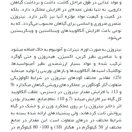
و مواد غذایی در طول مراحل کاشت، داشت و برداشت گیاهان
دارویی، نه تنها نقش عمده‌ای در افزایش عملکرد دارد، بلکه
در کمیت و کیفیت مواد مؤثره آنها نیز تأثیر دارد. نیتروژن
عنصری ضروری و اساسی برای گیاهان محسوب می‌گردد، که به
نوعی باعث افزایش آلکالوییدهای وینبلاستین و وینکریستین
می‌شود.
نیتروژن به صورت اوره، نیترات و آمونیوم به خاک اضافه می­شود
و با عناصری نظیر کربن، اکسیژن، هیدروژن و حتی گوگرد
ترکیب شده و مواد بسیار ارزشمندی نظیر آمینواسیدها،
نوکلئیک اسیدها، آلکالوییدها و بازهای پورینی را تولید می­نماید
(25). مقادیر مختلف کودهای نیتروژن در شرایط اکولوژیکی
متفاوت آثار گوناگون بر عملکردهای رویشی گیاهان می­گذارد (9
و 11). با افزایش مقدار نیتروژن در دسترس، غلظت آلکالویید
کل گیاه نیز افزایش می­یابد (7 و 10). تمام منابع، معنی­دار بودن
اثر ذخایر نیتروژن را بر روی عملکرد وزن تر و خشک در گیاه
پروانش ثابت کرده­ا­ند، ولی پیشنهادهای ارائه شده بسته به
شرایط مختلف در دزهای متفاوت است. این مقدار در منابع
مختلف از 50 کیلوگرم در هکتار (18) و 100- 80 کیلوگرم در