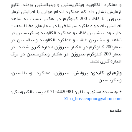
و عملکرد آلکالویید وینکریستین و وینبلاستین بودند. نتایج
آزمایش نشان داد که عملکرد اندام هوایی با افزایش تیمار
نیتروژن تا غلظت 200 کیلوگرم در هکتار نسبت به شاهد
افزایش یافته و عملکرد سرشاخه­ها در تیمارهای مختلف معنی­
دار نبود. بیشترین غلظت و عملکرد آلکالویید وینکریستین در
شاهد و بیشترین غلظت و عملکرد آلکالویید وینبلاستین در
تیمار200 کیلوگرم در هکتار نیتروژن اندازه گیری شدند. در
تیمار 200 کیلوگرم نیتروژن در هکتار وینکریستین در برگ
اندازه گیری نشد.
واژه­های کلیدی:
پروانش، نیتروژن، عملکرد، وینبلاستین،
وینکریستین
* نویسنده مسئول، تلفن: 4420981-0171، پست الکترونیکی:
Ziba_hossienpour@yahoo.com
مقدمه