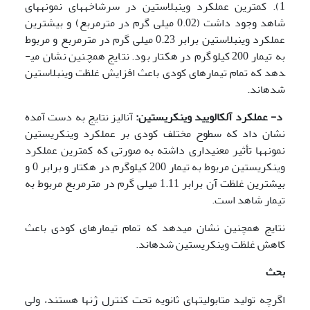
1). کمترین عملکرد وینبلاستین در سرشاخه­های نمونه­های
شاهد وجود داشت (0.02 میلی گرم در مترمربع) و بیشترین
عملکرد وینبلاستین برابر 0.23 میلی گرم در مترمربع و مربوط
به تیمار 200 کیلوگرم در هکتار بود. نتایج همچنین نشان می­
دهد که تمام تیمارهای کودی باعث افزایش غلظت وینبلاستین
شده­اند.
د- عملکرد آلکالویید وینکریستین:
آنالیز نتایج به دست آمده
نشان داد که سطوح مختلف کودی بر عملکرد وینکریستین
نمونه­ها تأثیر معنی­داری داشته به صورتی که کمترین عملکرد
وینکریستین مربوط به تیمار 200 کیلوگرم در هکتار و برابر 0 و
بیشترین غلظت آن برابر 1.11 میلی گرم در مترمربع مربوط به
تیمار شاهد است.
نتایج همچنین نشان می­دهد که تمام تیمارهای کودی باعث
کاهش غلظت وینکریستین شده­اند.
بحث
اگرچه تولید متابولیت­های ثانویه تحت کنترل ژنها هستند، ولی