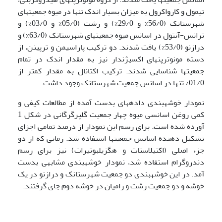
تیمول و کارواکرول به میزان بسیار اندک تنها در میوه جمعیت­های
شهرستانک (56/0% و 29/0%) و رشت (05/0% و 03/0%) و
ترانس-آنتول در اسانس میوه جمعیت­های شهرستانک (63/0%) و
درازنو (53/0%) یافت شدند. دو ترکیب پاراسیمن و ترپینن، از
دسته مونوترپن­های اکسیژن­دار نیز به مقدار اندک در تمام
جمعیت­ها شناسایی شدند. ترکیب اکتانال به مقدار کمتر از
01/0% تنها در اسانس جمعیت شهرستانک وجود داشت.
نمودار خوشه­بندی داده­های بدست آمده از مطالعات کیفی و
کمی روغن اسانسی میوه چهار جمعیت گلپرگرگانی در شکل 1
آورده شده است. برای رسم این نمودار از درصد تمامی اجزای
تشکیل دهنده اسانس جمعیت­ها استفاده شد. زمانی که از دو
جزء اصلی (اکتیل­استات و هگزیل­بوتیرات) نیز برای رسم
دندروگرام استفاده شد، نمودار خوشه­بندی مشابهی بدست
آمد. در این خوشه­بندی دو جمعیت شهرستانک و درازنو در یک
خوشه و دو جمعیت رشت و رامیان در خوشه دوم جای گرفتند.