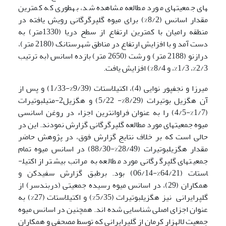
های جمعیت­های مورد مطالعه مشاهده شد، به­طوری که کم­ترین
مقدار اسانس (8/2%) برای میوه گلپر­گرگانی رویش یافته در
منطقه رامیان با کم­ترین ارتفاع از سطح دریا (1330متر) به
دست آمد و با افزایش ارتفاع در مناطق شهرستانک (2180 متر)،
درازنو (2188 متر) و رشت (2650 متر) بازده اسانس (به ترتیب
2/3%، 1/3%، و 8/4%) افزایش یافت.
میرزا و نجف­پور نوایی (4)، اکتیل­استات (9/39%-1/33) و پس از
آن هگزیل بوتیرات (8/29%- 5/22) و هگزیل2-متیل­بوتیرات
(1/7%-4/5) را به عنوان فراوان­ترین اجزاء در روغن اسانسی
میوه جمعیت­های مورد مطالعه گلپر­گرگانی گزارش نمودند. این در
حالی است که بر خلاف نتایج گزارش فوق، در پژوهش حاضر
مقدار هگزیل­بوتیرات (28/49%-88/30) در اسانس میوه تمام
جمعیت­های گلپر­گرگانی مورد مطالعه به مراتب بیشتر از اکتیل­
استات (64/21%-06/14) بود. برطبق گزارش سفیدکن و
همکاران (29)، در اسانس میوه رسیده جمعیتی (دربندسر) از
گلپر­ایرانی نیز هگزیل­بوتیرات (5/35%) و اکتیل­استات (27%) به
عنوان اجزای اصلی شناسایی شده اند. همچنین در اسانس میوه
جمعیت لاله­زار کرمان از گلپر­ایرانی که توسط مصحفی و همکاران