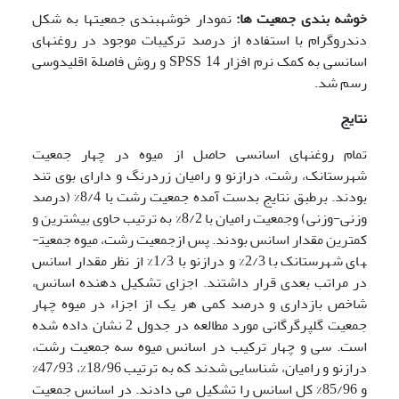
خوشه بندی جمعیت ها:
نمودار خوشه­بندی جمعیت­ها به شکل
دندروگرام با استفاده از درصد ترکیبات موجود در روغن­های
اسانسی به کمک نرم افزار SPSS 14 و روش فاصلة اقلیدوسی
رسم شد.
نتایج
تمام روغن­های اسانسی حاصل از میوه در چهار جمعیت
شهرستانک، رشت، درازنو و رامیان زردرنگ و دارای بوی تند
بودند. بر­طبق نتایج بدست آمده جمعیت رشت با 8/4% (درصد
وزنی-وزنی) وجمعیت رامیان با 8/2% به ترتیب حاوی بیش­ترین و
کم­ترین مقدار اسانس بودند. پس ازجمعیت رشت، میوه جمعیت­
های شهرستانک با 2/3% و درازنو با 1/3% از نظر مقدار اسانس
در مراتب بعدی قرار داشتند. اجزای تشکیل دهنده اسانس،
شاخص بازداری و درصد کمی هر یک از اجزاء در میوه چهار
جمعیت گلپر­گرگانی مورد مطالعه در جدول 2 نشان داده شده
است. سی و چهار ترکیب در اسانس میوه سه جمعیت رشت،
درازنو و رامیان، شناسایی شدند که به ترتیب 18/96%، 47/93%
و 85/96% کل اسانس را تشکیل می دادند. در اسانس جمعیت