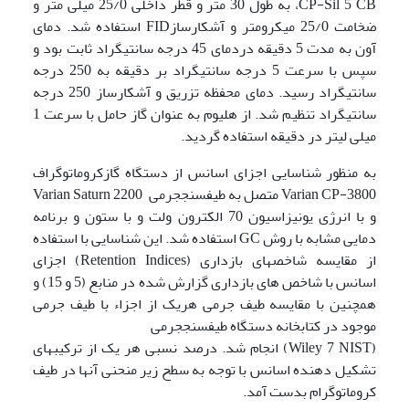
CP-Sil 5 CB، به طول 30 متر و قطر داخلی 25/0 میلی متر و
ضخامت 25/0 میکرومتر و آشکارسازFID استفاده شد. دمای
آون به مدت 5 دقیقه دردمای 45 درجه سانتی­گراد ثابت بود و
سپس با سرعت 5 درجه سانتی­گراد بر دقیقه به 250 درجه
سانتی­گراد رسید. دمای محفظه تزریق و آشکارساز 250 درجه
سانتی­گراد تنظیم شد. از هلیوم به عنوان گاز حامل با سرعت 1
میلی لیتر در دقیقه استفاده گردید.
به منظور شناسایی اجزای اسانس از دستگاه گازکروماتوگراف
Varian CP-3800 متصل به طیف­سنج­جرمی Varian Saturn 2200
و با انرژی یونیزاسیون 70 الکترون ولت و با ستون و برنامه
دمایی مشابه با روش GC استفاده شد. این شناسایی با استفاده
از مقایسه شاخص­های بازداری (Retention Indices) اجزای
اسانس با شاخص های بازداری گزارش شده در منابع (5 و 15) و
همچنین با مقایسه طیف جرمی هریک از اجزاء با طیف جرمی
موجود در کتابخانه دستگاه طیف­سنج­جرمی
(Wiley 7 NIST) انجام شد. درصد نسبی هر یک از ترکیب­های
تشکیل دهنده اسانس با توجه به سطح زیر منحنی آن­ها در طیف
کروماتوگرام بدست آمد.