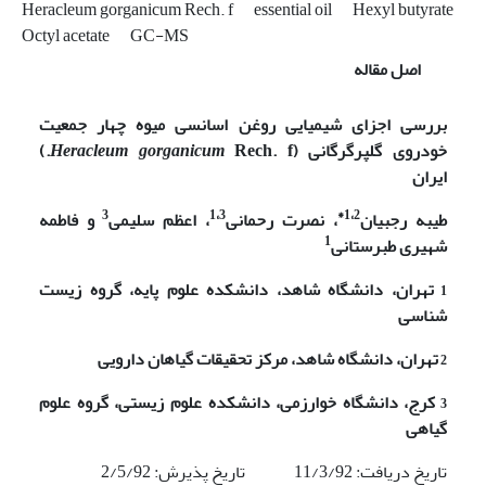
Heracleum gorganicum Rech. f
essential oil
Hexyl butyrate
Octyl acetate
GC-MS
اصل مقاله
بررسی اجزای شیمیایی روغن اسانسی میوه چهار جمعیت
خودروی گلپر­گرگانی
(
Rech. f.
Heracleum gorganicum
)
ایران
3
1،3
1،2*
طیبه رجبیان
، نصرت رحمانی
، اعظم سلیمی
و
فاطمه
1
شهیری طبرستانی
1
تهران، دانشگاه شاهد، دانشکده علوم پایه، گروه زیست
شناسی
2
تهران، دانشگاه شاهد، مرکز تحقیقات گیاهان دارویی
3
کرج، دانشگاه خوارزمی، دانشکده علوم زیستی، گروه علوم
گیاهی
تاریخ دریافت: 11/3/92 تاریخ پذیرش: 2/5/92