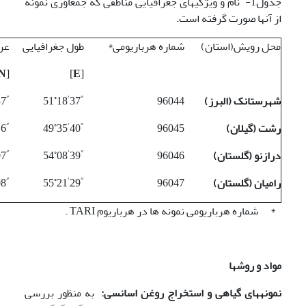
جدول1- نام و ویژگی­های جغرافیایی مناطقی که جمع­آوری نمونه
از آن­ها صورت گرفته است.
محل رویش(استان)
شماره هرباریومی*
طول جغرافیایی
عر
N
[
]
E
[
״
׳
◦
״
شهرستانک (البرز)
96044
37
18
51
37
״
׳
◦
״
رشت (گیلان)
96045
40
35
49
16
״
׳
◦
״
درازنو (گلستان)
96046
39
08
54
07
״
׳
◦
״
رامیان (گلستان)
96047
29
21
55
08
* شماره هرباریومی نمونه ها در هرباریوم TARI .
مواد و روشها
نمونه­های گیاهی و استخراج روغن اسانسی:
به منظور بررسی