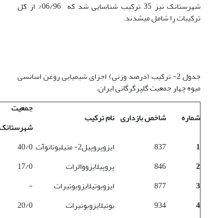
شهرستانک نیز 35 ترکیب شناسایی شد که 06/96% از کل
ترکیبات را شامل می­شدند.
جدول 2- ترکیب (درصد وزنی) اجزای شیمیایی روغن اسانسی
میوه چهار جمعیت گلپر­گرگانی ایران.
جمعیت
شماره
شاخص بازداری
نام ترکیب
شهرستانک
1
837
ایزوپروپیل­2- متیل­بوتانوآت
40/0
2
846
پروپیل­ایزووالرات
17/0
3
877
ایزوبوتیل­ایزوبوتیرات
-
4
934
بوتیل­ایزوبوتیرات
20/0