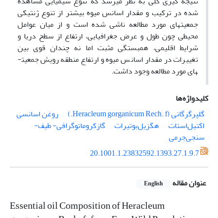
نتیجه گیری کلی به نظر می­رسد که تنوع شیمیایی مشاهده
شده در ترکیب و مقدار اسانس میوه بیش­تر از تنوع ژنتیکی
جمعیت­های مورد مطالعه ناشی شده است و از میان عوامل
محیطی چون طول و عرض جغرافیایی، ارتفاع از سطح دریا و
شرایط اقلیمی، همبستگی مثبت اما نه چندان قوی بین
تغییرات در مقدار اسانس میوه و ارتفاع منطقه رویش جمعیت­
های مورد مطالعه وجود داشت.
کلیدواژه‌ها
گلپر‌گرگانی (Heracleum gorganicum Rech. f.)
روغن اسانسی
اکتیل‌استات
هگزیل‌بوتیرات
گازکروماتوگرافی- طیف-
سنجی‌جرمی
20.1001.1.23832592.1393.27.1.9.7
عنوان مقاله
English
Essential oil Composition of Heracleum