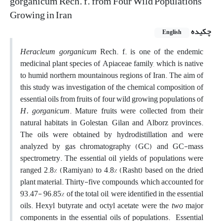
gorganicum Rech. f. from Four Wild Populations
Growing in Iran
چکیده
English
Heracleum gorganicum
Rech. f. is one of the endemic
medicinal plant species of Apiaceae family, which is native
to humid northern mountainous regions of Iran. The aim of
this study was investigation of the chemical composition of
essential oils from fruits of four wild growing populations of
H. gorganicum
. Mature fruits were collected from their
natural habitats in Golestan, Gilan and Alborz provinces.
The oils were obtained by hydrodistillation and were
analyzed by gas chromatography (GC) and GC-mass
spectrometry. The essential oil yields of populations were
ranged 2.8% (Ramiyan) to 4.8% (Rasht) based on the dried
plant material. Thirty-five compounds, which accounted for
93.47- 96.85% of the total oil, were identified in the essential
oils. Hexyl butyrate and octyl acetate were the
two
major
components in the essential oils of populations. Essential