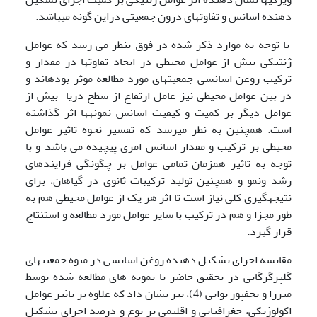
دهنده اسانس و تفاوت­های درون جمعیتی دراین گونه می­باشد.
با توجه به موارد ذکر شده در فوق بنظر می رسد که عوامل
ژنتیکی بیش از عوامل محیطی در ایجاد تفاوت­ها در مقدار و
ترکیب روغن اسانسی جمعیت­های مورد مطالعه موثر بوده­اند و
در بین عوامل محیطی نیز عامل ارتفاع از سطح دریا بیش از
عوامل دیگر بر کمیت و کیفیت اسانس نمونه­ها اثر گذاشته
است. همچنین به نظر می­رسد که تفسیر نحوه تاثیر عوامل
محیطی بر ترکیب و مقدار اسانس امری پیچیده می باشد و با
توجه به تاثیر همزمان تمامی عوامل بر چگونگی فرایند­های
رشد ونمو و همچنین تولید ترکیبات ثانوی در گیاهان، برای
نتیجه­گیری کلی نیاز است تا اثر هر یک از عوامل محیطی هم به
طور مجزا و هم در ترکیب با سایر عوامل مورد مطالعه و استنتاج
قرار گیرد.
مقایسه اجزای تشکیل دهنده روغن اسانسی در میوه جمعیت­های
گلپر­گرگانی در تحقیق حاضر با نمونه های مطالعه شده توسط
میرزا و نجف­پور نوایی (4)، نیز نشان داد که علاوه بر تاثیر عوامل
اکولوژیکی، جغرافیایی و اقلیمی بر نوع و درصد اجزای تشکیل