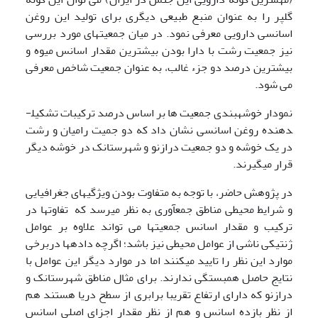
گلپر را به عنوان منبع طبیعی دیگری برای تولید این روغن
اسانسی دارویی معرفی نمود. در میان جمعیت­های مورد بررسی
نیز جمعیت رشت با دارا بودن بیشترین مقدار اسانس میوه و
بیشترین درصد دو جزء غالب، به عنوان جمعیت شاخص معرفی
می شود.
نمودار خوشه­بندی جمعیت ها بر اساس درصد ترکیبات تشکیل­
دهنده روغن اسانسی نشان داد که دو جمیت رامیان و رشت
در یک خوشه و دو جمعیت درازنو و شهرستانک در خوشه دیگر
قرار می­گیرند.
در پژوهش حاضر، با توجه به متفاوت بودن ویژگی­های جغرافیایی
و شرایط محیطی مناطق جمع­­آوری به نظر می­رسد که تفاوت­ها در
ترکیب و مقدار اسانس جمعیت­ها می تواند علاوه بر عوامل
ژنتیکی ناشی از عوامل محیطی نیز باشد؛ اگرچه داده­ها دربرخی
موارد این نظر را تایید می­­کنند اما در موارد دیگر این عوامل با
نتایج حاصل همبستگی ندارند. برای مثال مناطق شهرستانک و
درازنو که دارای ارتفاع تقریبا برابری از سطح دریا هستند هم
از نظر بازده اسانس و هم از نظر مقدار اجزای اصلی اسانس