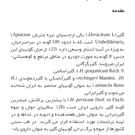
مقدمه
گلپر(
Heracleum
L.) یکی ازجنس­های تیره چتریان Apiaceae)
یا(Umbelliferae است که با حدود 109 گونه در سراسرجهان،
به ویژه در آسیا انتشار وسیعی دارد (23). از میان گونه­های این
جنس، 8 گونه به صورت خودرو در مناطق مرتفع و کوهستانی­
ایران می­رویند. گلپرگرگانی
(
Rech. f.)، گلپر­اسالمی
H. gorganicum
(
H
Manden. .
rechingeri
) و گلپرآب­اسکی یا گلپردماوندی (
H.
anisactis
Boiss.) به عنوان گونه­های منحصر به ایران شناخته
می شوند و گلپرایرانی
(
H. persicum
Desf. ex Fisch.) با بیش­ترین پراکنش، مهم­ترین
گونه گلپر دارویی ایران است (26). ساقه­های جوان و میوه
گلپرایرانی به عنوان عامل طعم­دهنده و ادویه در غذاها و در
تهیه ترشیجات مورد استفاده قرار می گیرند. در طب سنتی
کشورها از میوه و برگ برخی گونه­های گلپر به عنوان داروی پاد­