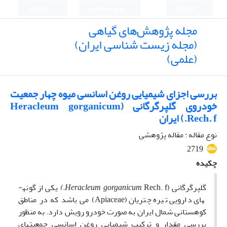
English
ورود به سامانه
ثبت نام
مجله پژوهش‌های گیاهی
(مجله زیست شناسی ایران)
(علمی)
بررسی اجزای شیمیایی روغن اسانسی میوه چهار جمعیت
خودروی گلپر‌گرگانی (Heracleum gorganicum
Rech. f.) ایران
نوع مقاله : مقاله پژوهشی
2719
چکیده
گلپر­گرگانی (
Rech. f.
gorganicum
Heracleum
)
یکی از گونه­
های دارویی تیره چتریان (Apiaceae) می باشد که در مناطق
کوهستانی شمال ایران به صورت خودرو رویش دارد. به منظور
بررسی مقدار و ترکیب شیمیایی روغن اسانسی جمعیت­های