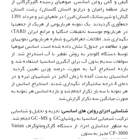
کیفی و کمی روغن اسانسی، میوه­های رسیده گلپرگرگانی از
چهار منطقه رامیان و درازنو (استان گلستان)، رشت (استان
گیلان) و شهرستانک (استان البرز) در ماه­­های تیر و مرداد 1391
جمع­آوری گردیدند. یک نمونه هرباریومی از هریک از جمعیت­ها
در هرباریوم موسسه تحقیقات جنگل­ها و مراتع ایران (TARI)
نگهداری شد. اطلاعات جغرافیایی و شماره هرباریومی نمونه­های
مورد مطالعه در جدول1 نشان داده شده است. اسانس میوه­ها
توسط دستگاه کلونجر به روش تقطیر با آب استخراج شد. از
سولفات سدیم بدون آب برای آبگیری اسانس­ها استفاده شد و
بازده استخراج آن­ها به صورت درصد وزنی تعیین گردید.
اسانس­های بدست آمده تا زمان آنالیز در شیشه­های تیره و در
دمای 4 درجه سانتی­گراد نگهداری شدند. استخراج اسانس از
هر نمونه با سه بار تکرار انجام شد و بازده اسانس هر نمونه به
صورت میانگین سه تکرار گزارش شد.
شناسایی اجزای روغن های اسانسی:
تجزیه و تحلیل و شناسایی
ترکیب شیمیایی اسانس­ها به روش­هایGC و GC-MS انجام شد.
به منظور جداسازی اجزاء از دستگاه گازکروماتوگراف Varian
CP-3800 مجهز به ستون