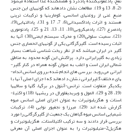
نفخ، پاد­عفونی­کننده پاد­درد و هضم­کننده غذا استفاده می­شود
(2، 8، 13 و 19). مطالعات نشان داده­اند که گونه­های این جنس
منبع غنی از روغن­های اسانسی، کومارین­ها و ترکیبات ترپنی
هستند و اثرات پاد­اکسیدانی(6، 7، 17 و 31)، پادالتهابی(9)،
پاد­صرع (27)، پاد­­میکروبی(10، 11، 13، 21 و 25)، پاد­توموری
(21)، سمیت سلولی(20) و محرک سیستم ایمنی(30) آن­ها به
اثبات رسیده است. گلپرگرگانی یکی از گونه­های انحصاری جنس
گلپر در ایران می­باشد که از نظر ریخت شناسی شباهت بسیار
زیادی به گلپرایرانی دارد. پراکنش این گونه محدود به مناطق
شمالی ایران است و اغلب به عنوان گونه همراه در کنار گلپر­
ایرانی می روید. بررسی های انجام شده برروی اسانس اندام­
های مختلف گلپرایرانی نشان داده­اند که اجزای اصلی آن­ها با
یکدیگر متفاوت است. ترانس-آنتول در برگ­ها­، گل­ها و ساقه­ها
(19، 28 و 29)، المول و ویریدیفلورال در ریشه­ها (18) و اکتیل­
استات و هگزیل­بوتیرات به عنوان اجزای اصلی اسانس میوه
گزارش شده اند (29). میرزا و نجف­پور نوایی (4)، ترکیبات
شیمیایی اسانس میوه گیاهان یک جمعیت از گلپرگرگانی را مورد
بررسی قرار دادند و سه ترکیب اکتیل­استات، هگزیل­بوتیرات و
هگزیل­2-متیل­بوتیرات را به عنوان اجزای اصلی آن معرفی