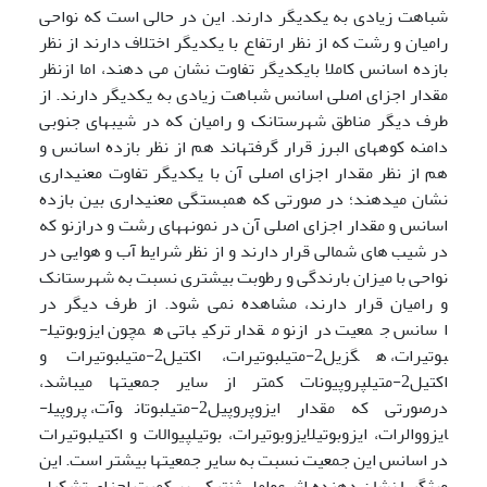
شباهت زیادی به یکدیگر دارند. این در حالی است که نواحی
رامیان و رشت که از نظر ارتفاع با یکدیگر اختلاف دارند از نظر
بازده اسانس کاملا بایکدیگر تفاوت نشان می دهند، اما ازنظر
مقدار اجزای اصلی اسانس شباهت زیادی به یکدیگر دارند. از
طرف دیگر مناطق شهرستانک و رامیان که در شیب­های جنوبی
دامنه کوه­های البرز قرار گرفته­اند هم از نظر بازده اسانس و
هم از نظر مقدار اجزای اصلی آن با یکدیگر تفاوت معنی­داری
نشان می­دهند؛ در صورتی که همبستگی معنی­داری بین بازده
اسانس و مقدار اجزای اصلی آن در نمونه­های رشت و درازنو که
در شیب های شمالی قرار دارند و از نظر شرایط آب و هوایی در
نواحی با میزان بارندگی و رطوبت بیشتری نسبت به شهرستانک
و رامیان قرار دارند، مشاهده نمی شود. از طرف دیگر در
اسانس جمعیت درازنو مقدار ترکیباتی همچون ایزوبوتیل­
بوتیرات، هگزیل­2-متیل­بوتیرات، اکتیل2-متیل­بوتیرات و
اکتیل2-متیل­پروپیونات کمتر از سایر جمعیت­ها می­باشد،
درصورتی که مقدار ایزوپروپیل2-متیل­بوتانوآت، پروپیل­
ایزووالرات، ایزوبوتیل­ایزوبوتیرات، بوتیل­پیوالات و اکتیل­بوتیرات
در اسانس این جمعیت نسبت به سایر جمعیت­ها بیشتر است. این
ویژگی­ها نشان دهنده اثر عوامل ژنتیکی بر کمیت اجزای تشکیل