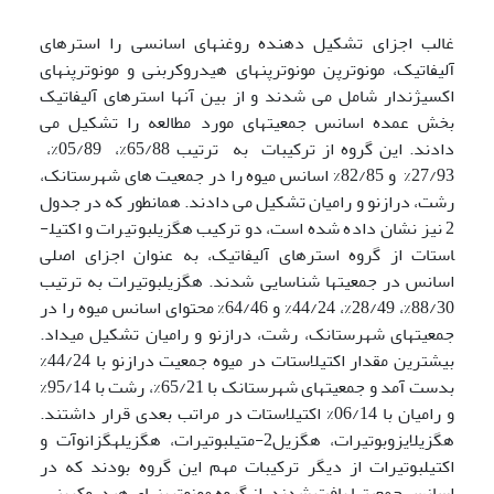
غالب اجزای تشکیل دهنده روغن­های اسانسی را استرهای
آلیفاتیک، مونوترپن مونوترپن­های هیدروکربنی و مونوترپن­های
اکسیژن­دار شامل می شدند و از بین آن­ها استرهای آلیفاتیک
بخش عمده اسانس جمعیت­های مورد مطالعه را تشکیل می
دادند. این گروه از ترکیبات به ترتیب 65/88%، 05/89%،
27/93% و 82/85% اسانس میوه را در جمعیت های شهرستانک،
رشت، درازنو و رامیان تشکیل می دادند. همانطور که در جدول
2 نیز نشان داده شده است، دو ترکیب هگزیل­بوتیرات و اکتیل­
استات از گروه استرهای آلیفاتیک، به عنوان اجزای اصلی
اسانس در جمعیت­ها شناسایی شدند. هگزیل­بوتیرات به ترتیب
88/30%، 28/49%، 44/24% و 64/46% محتوای اسانس میوه را در
جمعیت­های شهرستانک، رشت، درازنو و رامیان تشکیل می­داد.
بیش­ترین مقدار اکتیل­استات در میوه جمعیت درازنو با 44/24%
بدست آمد و جمعیت­های شهرستانک با 65/21%، رشت با 95/14%
و رامیان با 06/14% اکتیل­استات در مراتب بعدی قرار داشتند.
هگزیل­ایزوبوتیرات، هگزیل2-متیل­بوتیرات، هگزیل­هگزانوآت و
اکتیل­بوتیرات از دیگر ترکیبات مهم این گروه بودند که در
اسانس جمعیت­ها یافت شدند. از گروه مونوترپن­های هیدروکربنی،