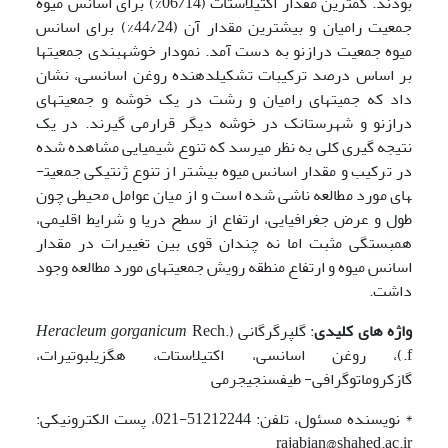
بودند. کم­ترین مقدار اکتیل­استات (06/14%) برای اسانس میوه
جمعیت رامیان و بیش­ترین مقدار آن (44/24%) برای اسانس
میوه جمعیت درازنو به دست آمد. نمودار خوشه­بندی جمعیت­ها
بر اساس درصد ترکیبات تشکیل­دهنده روغن اسانسی، نشان
داد که جمیت­های رامیان و رشت در یک خوشه و جمعیت­های
درازنو و شهرستانک در خوشه دیگر قرارمی گیرند. در یک
نتیجه گیری کلی به نظر می­رسد که تنوع شیمیایی مشاهده شده
در ترکیب و مقدار اسانس میوه بیش­تر از تنوع ژنتیکی جمعیت­
های مورد مطالعه ناشی شده است و از میان عوامل محیطی چون
طول و عرض جغرافیایی، ارتفاع از سطح دریا و شرایط اقلیمی،
همبستگی مثبت اما نه چندان قوی بین تغییرات در مقدار
اسانس میوه و ارتفاع منطقه رویش جمعیت­های مورد مطالعه وجود
داشت.
واژه های کلیدی
: گلپر­گرگانی (
Rech.
gorganicum
Heracleum
f.)، روغن اسانسی، اکتیل­استات، هگزیل­بوتیرات،
گازکروماتوگرافی- طیف­سنجی­جرمی
* نویسنده مسئول، تلفن: 51212244-021، پست الکترونیکی:
rajabian@shahed.ac.ir