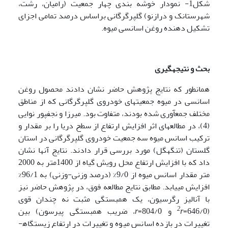
شکل1- نمودار خوشه بندی چهار جمعیت (رامیان، رشت،
شهرستانک و درازنو) گلپر­گرگانی براساس درصد تمامی اجزای
تشکیل دهنده روغن اسانسی میوه.
بحث و نتیجه­گیری
همانطور که نتایج پژوهش حاضر نشان دادند محصول روغن
اسانسی در میوه جمعیت­های خودروی گلپر­گرگانی که از مناطق
مختلف جمع­آوری شده بودند، متفاوت بود. میرزا و نجف­پور نوایی
(4)، در مطالعه­ای اثر افزایش ارتفاع از سطح دریا را بر مقدار و
ترکیب اسانس میوه سه جمعیت خودروی گلپر­گرگانی در استان
گلستان (تنگه­گل) مورد بررسی قرار دادند. نتایج آن­ها نشان
داد که با افزایش ارتفاع محل رویش گیاه از 1400متر به 2000
متر مقدار اسانس میوه از 9/0% (درصد وزنی-وزنی) به 96/1%
افزایش می­یابد. مطابق نتایج مطالعه فوق، در پژوهش حاضر نیز
با آنالیز­ رگرسیون، یک همبستگی مثبت نه چندان قوی
2
(646/0=
r
و 804/0=
r
، ضریب همبستگی پیرسون) بین
تغییرات در بازده اسانس میوه و تغییرات در ارتفاع زیستگاه­