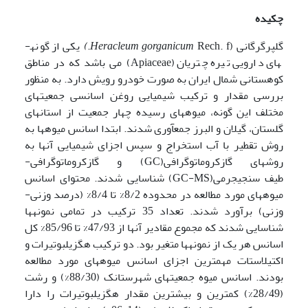
چکیده
گلپر­گرگانی (
Rech. f.
gorganicum
Heracleum
)
یکی از گونه­
های دارویی تیره چتریان (Apiaceae) می باشد که در مناطق
کوهستانی شمال ایران به صورت خودرو رویش دارد. به منظور
بررسی مقدار و ترکیب شیمیایی روغن اسانسی جمعیت­های
مختلف این گونه، میوه­های رسیده چهار جمعیت از استان­های
گلستان، گیلان و البرز جمع­آوری شدند. ابتدا اسانس میوه­ها به
روش تقطیر با آب استخراج و سپس اجزای شیمیایی آن­ها به
روش­های گازکروماتوگرافی(GC) و گازکروماتوگرافی-
طیف سنجی­جرمی(GC-MS) شناسایی شدند. محتوای اسانس
میوه­های مورد مطالعه در محدوده 8/2% تا 8/4% (درصد وزنی-
وزنی) برآورد شدند. تعداد 35 ترکیب در تمامی نمونه­ها
شناسایی شدند که مجموع مقادیر آن­ها از 47/93% تا 85/96% کل
اسانس هر یک از نمونه­ها متغیر بود. دو ترکیب هگزیل­بوتیرات و
اکتیل­استات مهم­ترین اجزای اسانس میوه­­های مورد مطالعه
بودند. اسانس میوه جمعیت­های شهرستانک (88/30%) و رشت
(28/49%) کم­ترین و بیش­ترین مقدار هگزیل­بوتیرات را دارا