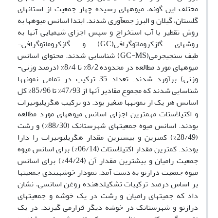
مختلف این گونه، میوه­های رسیده چهار جمعیت از استان­های
گلستان، گیلان و البرز جمع­آوری شدند. ابتدا اسانس میوه­ها به
روش تقطیر با آب استخراج و سپس اجزای شیمیایی آن­ها به
روش­های گازکروماتوگرافی(GC) و گازکروماتوگرافی-
طیف سنجی­جرمی(GC-MS) شناسایی شدند. محتوای اسانس
میوه­های مورد مطالعه در محدوده 8/2% تا 8/4% (درصد وزنی-
وزنی) برآورد شدند. تعداد 35 ترکیب در تمامی نمونه­ها
شناسایی شدند که مجموع مقادیر آن­ها از 47/93% تا 85/96% کل
اسانس هر یک از نمونه­ها متغیر بود. دو ترکیب هگزیل­بوتیرات
و اکتیل­استات مهم­ترین اجزای اسانس میوه­­های مورد مطالعه
بودند. اسانس میوه جمعیت­های شهرستانک (88/30%) و رشت
(28/49%) کم­ترین و بیش­ترین مقدار هگزیل­بوتیرات را دارا
بودند. کم­ترین مقدار اکتیل­استات (06/14%) برای اسانس میوه
جمعیت رامیان و بیش­ترین مقدار آن (44/24%) برای اسانس
میوه جمعیت درازنو به دست آمد. نمودار خوشه­بندی جمعیت­ها
بر اساس درصد ترکیبات تشکیل­دهنده روغن اسانسی، نشان
داد که جمیت­های رامیان و رشت در یک خوشه و جمعیت­های
درازنو و شهرستانک در خوشه دیگر قرارمی گیرند. در یک