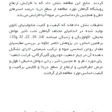
کردند. نتایج این مطالعه نشان داد که با افزایش ارتفاع
رویشگاه گیاهان مورد مطالعه از سطح دریا، درصد استرهای
خطی و همچنین بازده اسانس در میوه آن­ها افزایش می یابد.
تحقیقات نشان داده­اند که کیفیت و کمیت متابولیت­های ثانوی
تولید شده در اندام­های مختلف گیاهان تحت تاثیر عوامل
محیطی، اکولوژیکی و ژنتیکی می­باشد (14، 16، 22، 32 و33).
برهمین اساس، در پژوهش حاضر علاوه بر بررسی مقایسه­ای
مقدار روغن اسانسی میوه و ترکیب شیمیایی اجزای تشکیل
دهنده آن در چهار جمعیت خودروی گلپرگرگانی، قرابت جمعیت­
های مورد نظر و همچنین تاثیر برخی عوامل محیطی (طول و
عرض جغرافیایی و ارتفاع از سطح دریا) و اقلیمی برکمیت و
کیفیت اسانس مورد مطالعه قرار گرفتند.