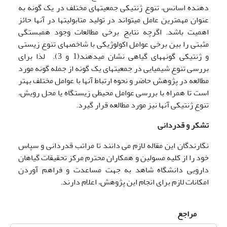
دهنده اسانس، تنوع ژنتیکی جمعیت­های مختلف در یک گونه به
عنوان مهمترین عامل می­تواند در تولید متابولیت­ها در آن­ها حائز
اهمیت باشد. اگرچه نتایج برخی مطالعات وجود همبستگی
مثبتی را بین برخی عوامل اکولوژیکی با شاخص­های تنوع زیستی
و ژنتیکی گونه­های گیاهی نشان می­دهند(1 و 3). لذا برای
بررسی تنوع شیمیایی در جمعیت­های یک گونه از جمله گونه مورد
مطالعه در پژوهش حاضر و نحوه ارتباط آن­ها با عوامل مختلف بهتر
است تا همراه با بررسی عوامل محیطی زیستگاه یا محل رویش،
تنوع ژنتیکی آن­ها نیز مورد مطالعه قرار گیرد.
تشکر و قدردانی
نگارندگان این مقاله لازم می دانند تا مراتب قدردانی و سپاس
خود را از کلیه مسولین و همکاران محترم مرکز تحقیقات گیاهان
دارویی دانشگاه شاهد به جهت مساعدت و فراهم آوردن
امکانات لازم برای انجام این پژوهش، اعلام دارند.
مراجع