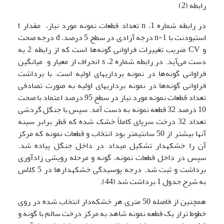
رابطه (2)
در رابطه شماره 1، n تعداد قطعات نمونه مورد نیاز، مقدار t
استیودنت با 1-n درجه آزادی در سطح 5 درصد، d درجه صحت
و CV ضریب تغییرات فراوانی گونه‌ها است که از رابطه 2 به
دست می‌آید. در رابطه شماره 2، s انحراف از معیار و میانگین
فراوانی گونه‌ها در نمونه برداریهای اولیه است. با برداشت
فراوانی گونه‌ها در نمونه برداریهای اولیه به صورت تصادفی
تعداد قطعات نمونه مورد نیاز در سطح 95 درصد اعتماد با صحت
10 درصد 32 قطعه نمونه به دست آمد. سپس با جنگل گردشی
تعداد 32 درخت سرپای کاملاً خشک شده که قطر برابر سینه
آنها بیشتر از 50 سانتیمتر بود انتخاب و قطعات نمونه که مرکز
آن را خشکه­دار تشکیل می­داد در داخل جنگل پیاده شد.
سپس در داخل قطعات نمونه، گونه و مرحله رویشی زادآوری
برداشت و ثبت شد. درجه پوسیدگی خشکه­دارها در 5 کلاس
به شرح جدول 1 برداشت شد (44).
همچنین از فاصله 50 متری هر خشکه‌دار انتخاب شده در روی
خطوط تراز یک قطعه نمونه شاهد به مرکز درخت سالم با گونه و