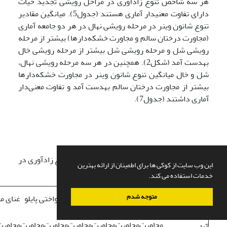
هر سه شاخص تنوع زادآوری در مراحل رویشی تجدید حیات
دارای تفاوت معنی­دار آماری هستند (جدول5). ­میانگین مقادیر
تنوع شانون وینر در مرحله رویشی نهال در هر دو جامعه آماری
(مجاورت درختان سالم و مجاورت خشکه‌دارها) بیشتر از مرحله
رویشی شل و مرحله رویشی شل بیشتر از مرحله رویشی خال
به­دست آمد (شکل2). همچنین در هر سه مرحله رویشی نهال،
شل و خال میانگین تنوع شانون وینر در مجاورت خشکه‌دارها
بیشتر از مجاورت درختان سالم به­دست آمد و تفاوت معنی‌دار
آماری داشتند (جدول7).
جدول5- تجزیه واریانس فراوانی و شاخص­های تنوع زادآوری در
این وب سایت از کوکی ها برای اطمینان از ارائه بهترین
ارتباط با مراحل رویشی تجدید حیات
خدمات استفاده می کند.
تنوع شانون
متوجه شدم
فراوانی
یکنواختی پایلو
غنای م
وینر
مشخصه­های
مجاورت
مجاورت
مجاورت
مجاورت
مجاورت
مجاورت
مجاورت
آماری