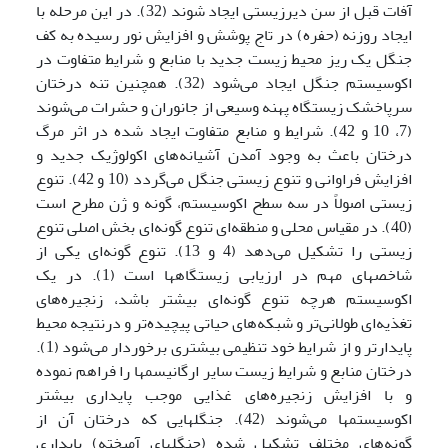
آفات قبل از سن دیرزیستی ایجاد ‌شوند (32). در این مرحله با
ایجاد روزنه (حفره) در تاج پوشش و افزایش نور رسیده به کف
جنگل یک ریز محیط زیست جدید با منابع و شرایط متفاوت در
اکوسیستم جنگل ایجاد می‌شود (32). همچنین تنه درختان
سرپاخشک زیستگاه پهنه وسیعی از جانوران و حشرات می‌شوند
(7، 10 و 42). شرایط و منابع متفاوت ایجاد شده در اثر مرگ
درختان باعث به وجود آمدن آشیانه‌‌های اکولوژیک جدید و
افزایش فراوانی و تنوع زیستی جنگل می‌گردد (10 و 42). تنوع
زیستی اصولاً در سه سطح اکوسیستم، گونه و ژن مطرح است
(40). در مقیاس محلی و منطقه‌ای تنوع گونه‌ای بخش اصلی تنوع
زیستی را تشکیل می‌دهد (4 و 13). تنوع گونه‌ای یکی از
شاخصهای مهم در ارزیابی زیستگاهها است (1). در یک
اکوسیستم هرچه تنوع گونه‌ای بیشتر باشد، زنجیره‌های
تغذیه‌ای طولانی‌تر و شبکه‌های حیاتی پیچیده‌تر و درنتیجه محیط
پایدارتر و از شرایط خود تنظیمی بیشتری برخوردار می‌شود (1).
درختان منابع و شرایط زیست سایر ارگانیسمها را فراهم نموده
و با افزایش زنجیره‌های غذایی موجب پایداری بیشتر
اکوسیستمها می‌شوند (42). جنگلهایی که درختان آن از
گونه‌های مختلف تشکیل شده‌ (جنگلهای آمیخته) پایداری