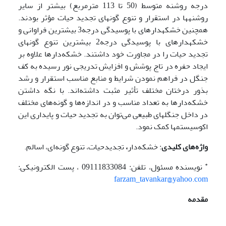
درجه روشنه متوسط (50 تا 113 مترمربع) بیشتر از سایر
روشنه­ها در استقرار و تنوع گونه­ای تجدید حیات مؤثر بودند.
همچنین خشکه­دارهای با پوسیدگی درجه3 بیشترین فراوانی و
خشکه­دارهای با پوسیدگی درجه2 بیشترین تنوع گونه­ای
تجدید حیات را در مجاورت خود داشتند. خشکه‌دارها علاوه بر
ایجاد حفره در تاج پوشش و افزایش تدریجی نور رسیده به کف
جنگل در فراهم نمودن شرایط و منابع مناسب استقرار و رشد
بذور درختان مختلف تأثیر مثبت داشته‌اند. با نگه داشتن
خشکه‌دارها به تعداد مناسب و در اندازه‌ها و گونه‌های مختلف
در داخل جنگلهای طبیعی می‌توان به تجدید حیات و پایداری این
اکوسیستمها کمک نمود.
واژه‌های کلیدی
: خشکه‌دار
،
تجدید‌حیات، تنوع گونه‌ای، اسالم.
*
نویسنده مسئول، تلفن: 09111833084 ، پست الکترونیکی:
farzam_tavankar@yahoo.com
مقدمه