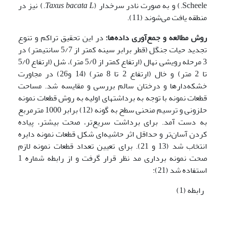
Scheele.) و به صورت نادر سرخدار (
Taxus bacata L
.) نیز در
منطقه یافت می‌شوند (11).
روش مطالعه و جمع‌آوری داده‌ها:
در این تحقیق تراکم و تنوع
تجدید حیات جنگل (قطر برابر سینه کمتر از 5/7 سانتیمتر) در
3 مرحله رویشی نهال (ارتفاع کمتر از 5/0 متر)، شل (ارتفاع 5/0
تا 2 متر) و خال (ارتفاع 2 تا 8 متر) (14 و26) در مجاورت
خشکه‌دارها و درختان سالم بررسی و مقایسه شد. مساحت
قطعات نمونه با توجه به برداشتهای اولیه به روش قطعات نمونه
حلزونی و ترسیم منحنی سطح به گونه (12) برابر 1000 مترمربع
به دست آمد. برای برداشت سریع‌تر، صحت بیشتر، پیاده
کردن آسان‌تر و حداقل اثر حاشیه‌ای شکل قطعات نمونه دایره
انتخاب شد (13 و 21). برای تعیین تعداد قطعات نمونه لازم
صحت نمونه برداری مد نظر قرار گرفت و از رابطه شماره 1
استفاده شد (21):
رابطه (1)