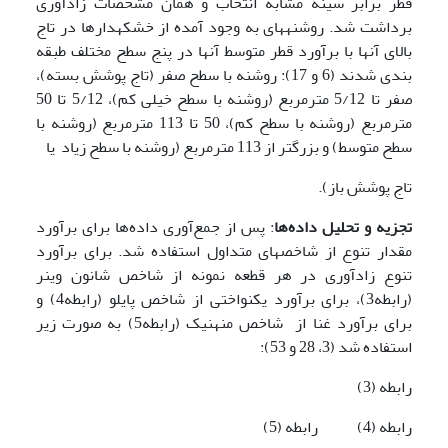
قطر برابر سینه مشابه انتخاب و همان مشخصات زادآوری
برداشت شد. روشنه­های به وجود آمده از خشکه­دارها در تاج
بالای آنها با برآورد قطر متوسط آنها در پنج سطح مختلف طبقه
بندی شدند (6 و 17): روشنه با سطح صفر (تاج پوشش بسته)،
صفر تا 5/12 مترمربع (روشنه با سطح خیلی کم)، 5/12 تا 50
مترمربع (روشنه با سطح کم)، 50 تا 113 مترمربع (روشنه با
سطح متوسط) و بزرگتر از 113 مترمربع (روشنه با سطح زیاد یا
تاج پوشش باز).
تجزیه و تحلیل داده‌ها
: پس از جمع‌آوری داده‌ها برای برآورد
مقدار تنوع از شاخصهای متداول استفاده شد. برای برآورد
تنوع زادآوری در هر قطعه نمونه از شاخص شانون وینر
(رابطه3)، برای برآورد یکنواختی از شاخص پایلو (رابطه4) و
برای برآورد غنا از شاخص منهنیک (رابطه5) به صورت زیر
استفاده شد (3، 28 و 53):
رابطه (3)
رابطه (4) رابطه (5)