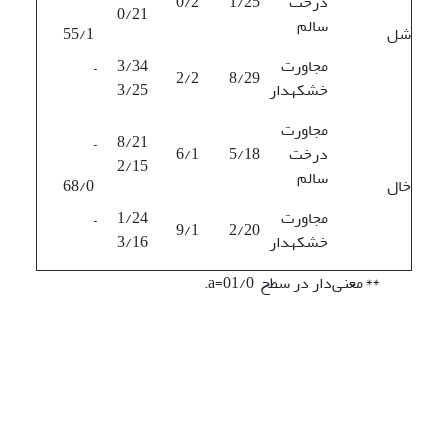
درخت
1/25
0/2
0/21
سالم
شل
55/1
مجاورت
3/34 –
2/2
8/29
خشکه­دار
3/25
مجاورت
8/21 –
درخت
5/18
6/1
2/15
سالم
خال
68/0
مجاورت
1/24 –
9/1
2/20
خشکه­دار
3/16
**
معنی‌دار در سطح 01/0=a.