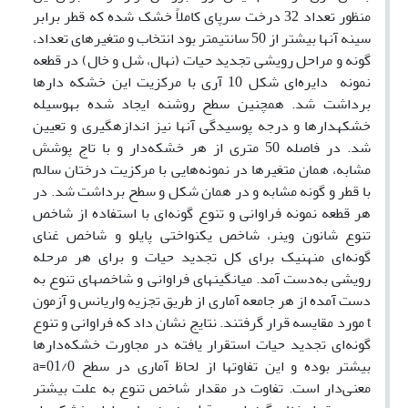
منظور تعداد 32 درخت سرپای کاملاً خشک شده که قطر برابر
سینه آنها بیشتر از 50 سانتیمتر بود انتخاب و متغیرهای تعداد،
گونه‌ و مراحل رویشی تجدید حیات (نهال، شل و خال) در قطعه
نمونه دایره‌ای شکل 10 آری با مرکزیت این خشکه دارها
برداشت شد. همچنین سطح روشنه ایجاد شده به­وسیله
خشکه­دارها و درجه پوسیدگی آنها نیز اندازه­گیری و تعیین
شد. در فاصله 50 متری از هر خشکه‌دار و با تاج پوشش
مشابه، همان متغیرها در نمونه‌هایی با مرکزیت درختان سالم
با قطر و گونه مشابه و در همان شکل و سطح برداشت شد. در
هر قطعه نمونه فراوانی و تنوع گونه‌ای با استفاده از شاخص
تنوع شانون وینر، شاخص یکنواختی پایلو و شاخص غنای
گونه‌ای منهنیک برای کل تجدید حیات و برای هر مرحله
رویشی به‌دست آمد. میانگینهای فراوانی و شاخصهای تنوع به
دست آمده از هر جامعه آماری از طریق تجزیه واریانس و آزمون
t مورد مقایسه قرار گرفتند. نتایج نشان داد که فراوانی و تنوع
گونه‌ای تجدید حیات استقرار یافته در مجاورت خشکه‌دارها
بیشتر بوده و این تفاوتها از لحاظ آماری در سطح 01/0=a
معنی‌دار است. تفاوت در مقدار شاخص تنوع به علت بیشتر