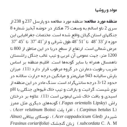
مواد و روشها
منطقه مورد مطالعه:
منطقه مورد مطالعه دو پارسل 237 و 238 از
سری 2 ناو اسالم به وسعت 75 هکتار در حوضه آبخیز شماره 8
جنگلهای استان گیلان واقع شده است. مختصات جغرافیایی این
حوزه از´33 ˚48 تا ´51 ˚48 طول شرقی و از´41 ˚37 تا ´45 ˚37
عرض شمالی است. ارتفاع از سطح دریا در این مناطق از 800 تا
1200 متر، جهت عمومی آن غربی و تیپ غالب جنگل راشستان
ناهمسال همراه با سایر گونه‌ها است. اقلیم منطقه بر اساس
ضریب رطوبت دمارتن در گروه مرطوب قرار دارد (11). میزان
بارش سالیانه 943 میلی‌متر و میانگین درجه حرارت سالانه در
حدود 3/12 درجه سانتی‌گراد است. سنگ مادر در این منطقه از
نوع شیست، گرانیت و بازالت و تیپ خاک قهوه‌ای جنگلی با pH
اسیدی و بافت خاک شنی لیمونی است (11). علاوه بر درختان
راش (
Fagus orientalis
Lipsky.) گونه‌های دیگری مثل ممرز
(
L.) ، افرا پلت (
Carpinus betulus
velutinum
Acer
Boiss) ،
شیردار (
Gled.) ، توسکای ییلاقی (
Acer cappadocicum
Alnus
C. A. M.) زبان گنجشک (
subcordata
Fraxinus coriarifolia