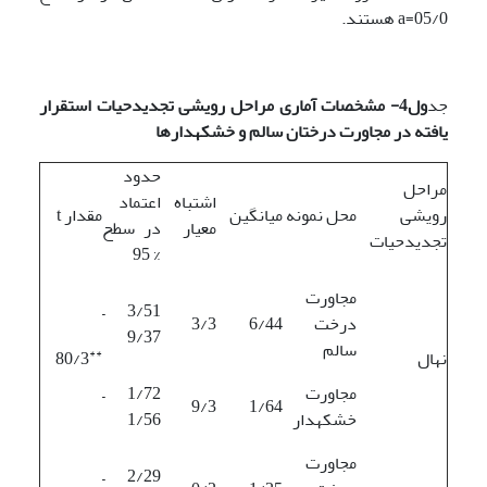
05/0=a هستند.
جد
ول4- مشخصات آماری مراحل رویشی تجدیدحیات استقرار
یافته در مجاورت درختان سالم و خشکه­دارها
حدود
مراحل
اشتباه
اعتماد
رویشی
محل نمونه
میانگین
مقدار t
معیار
در سطح
تجدیدحیات
% 95
مجاورت
3/51 –
درخت
6/44
3/3
9/37
سالم
**
نهال
80/3
مجاورت
1/72 –
9/3
1/64
خشکه­دار
1/56
مجاورت
2/29 –