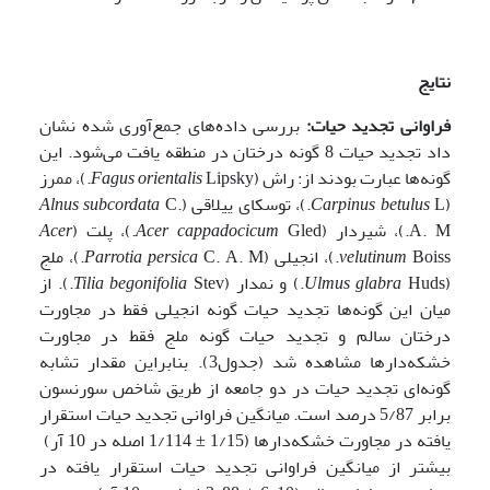
نتایج
فراوانی تجدید حیات:
بررسی داده‌های جمع‌آوری شده نشان
داد تجدید حیات 8 گونه درختان در منطقه یافت می‌شود. این
گونه‌ها عبارت بودند از: راش (
Fagus orientalis
Lipsky.)، ممرز
(
L.)، توسکای ییلاقی (
Carpinus betulus
C.
Alnus subcordata
A. M.)، شیردار (
Gled.)، پلت (
Acer cappadocicum
Acer
Boiss.)، انجیلی (
velutinum
Parrotia persica
C. A. M.)، ملج
(
Huds.) و نمدار (
Ulmus glabra
Tilia begonifolia
Stev.). از
میان این گونه‌ها تجدید حیات گونه انجیلی فقط در مجاورت
درختان سالم و تجدید حیات گونه ملج فقط در مجاورت
خشکه‌دارها مشاهده شد (جدول3). بنابراین مقدار تشابه
گونه‌ای تجدید حیات در دو جامعه از طریق شاخص سورنسون
برابر 5/87 درصد است. میانگین فراوانی تجدید حیات استقرار
یافته در مجاورت خشکه‌دارها (1/15 ± 1/114 اصله در 10 آر)
بیشتر از میانگین فراوانی تجدید حیات استقرار یافته در