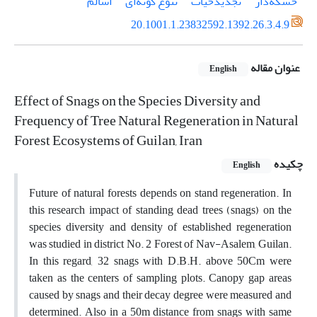
خشکه‌دار
تجدید‌حیات
تنوع گونه‌ای
اسالم
20.1001.1.23832592.1392.26.3.4.9
عنوان مقاله
English
Effect of Snags on the Species Diversity and
Frequency of Tree Natural Regeneration in Natural
Forest Ecosystems of Guilan, Iran
چکیده
English
Future of natural forests depends on stand regeneration. In
this research impact of standing dead trees (snags) on the
species diversity and density of established regeneration
was studied in district No. 2 Forest of Nav-Asalem, Guilan.
In this regard, 32 snags with D.B.H. above 50Cm were
taken as the centers of sampling plots. Canopy gap areas
caused by snags and their decay degree were measured and
determined. Also in a 50m distance from snags with same