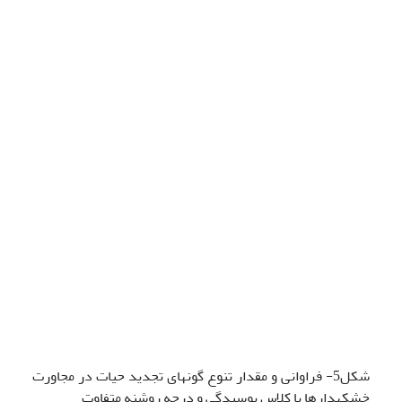
شکل5- فراوانی و مقدار تنوع گونه­ای تجدید حیات در مجاورت
خشکه­دارها با کلاس پوسیدگی و درجه روشنه متفاوت