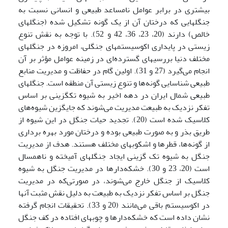
بیشتری در برابر عوامل نامساعد طبیعی و انسانی نسبت به
جنگلهایی که درختان آن از یک گونه تشکیل شده‌ (جنگلهای
خالص) دارند (20، 23، 36، 42 و 52). با توجه به نقش تنوع
زیستی در پایداری اکوسیستمهای جنگلی، امروزه در جنگلهای
مختلف دنیا بررسیهای گسترده‌ای در زمینه عوامل مؤثر بر آن
انجام می‌گیرد (27 و 31). اولین گام در حفاظت و مدیریت منابع
طبیعی شناسایی گونه‌ها و تنوع زیستی آن منطقه است. جنگلهای
طبیعی شمال ایران در دهه اخیر به شیوه تک­گزینی بر اساس
تفکر نزدیک به طبیعت مدیریت می‌شوند که جایگزین شیوه‌های
کلاسیک شده است (20). تجدید حیات جنگل در این شیوه از
طریق بذر و به صورت طبیعی بوده و درختان مورد بهره برداری
از گونه‌ها، قطرها و اشکوبهای مختلف هستند. هدف از مدیریت
جنگل به شیوه تک گزینی ایجاد جنگلهای آمیخته و ناهمسال
است (20، 23 و 30). خشکه‌دارها در مدیریت جنگل به شیوه
کلاسیک از جنگل خارج می‌شوند، در صورتی‌که در مدیریت
جنگل بر اساس تفکر نزدیک به طبیعت به دلیل نقش مثبت آنها
در اکوسیستم باقی می‌مانند (20 و 33). تحقیقات انجام گرفته
نشان داده است که خشکه‌دارها و چوبهای افتاده در کف جنگل