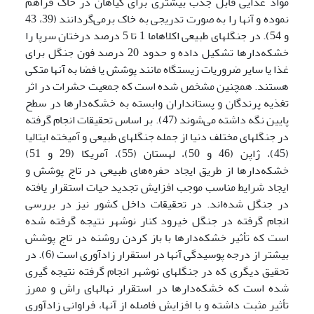
مواد غذایی قابل جذب بیشتری برای گیاهان در خاک فراهم
نموده و آنها را به صورت تدریجی به خاک برمی‌گردانند (39، 43
و 54). در جنگلهای طبیعی اکلاهاما 1 تا 5 درصد درختان سرپا را
خشکه‌دارها تشکیل داده و حدود 20 درصد فون جنگل برای
غذا یا سایر ضروریات زیستگاه مانند پوشش یا فضا به آنها متکی
هستند. همچنین مشخص شده است که جمعیت حشرات در اثر
تغذیه پرندگان و پستانداران وابسته به خشکه‌دارها در سطح
پایین نگه داشته می‌شوند (47). بر اساس تحقیقات انجام گرفته
در جنگلهای مختلف دنیا از جمله جنگلهای طبیعی و آمیخته ایتالیا
(45)، ژاپن (46 و 50)، لهستان (55)، آمریکا (29 و 51)
خشکه‌دارها از طریق ایجاد حفره‌های طبیعی در تاج پوشش و
ایجاد شرایط مناسب موجب افزایش تجدید حیات استقرار یافته
در جنگل شده‌اند. در تحقیقات داخل کشور نیز در بررسی
انجام گرفته در جنگل خیرود کنار نوشهر نتیجه گرفته شده
است که تأثیر خشکه‌دارها با باز کردن روشنه در تاج پوشش
بیشتر از درجه پوسیدگی آنها در استقرار زادآوری است (6). در
تحقیق دیگری که در جنگلهای نوشهر انجام گرفته نتیجه گیری
شده است که خشکه‌دارها در استقرار نهالهای راش و ممرز
تأثیر مثبت داشته و با افزایش فاصله از آنها، فراوانی زادآوری