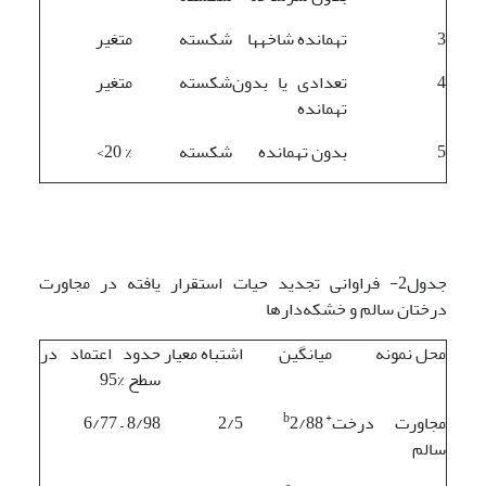
3
ته­مانده شاخه­ها
شکسته
متغیر
4
تعدادی یا بدون
شکسته
متغیر
ته­مانده
5
بدون ته­مانده
شکسته
% 20>
جدول2- فراوانی تجدید حیات استقرار یافته در مجاورت
درختان سالم و خشکه‌دارها
محل نمونه
میانگین
اشتباه معیار
حدود اعتماد در
سطح %95
b
+
مجاورت درخت
2/88
2/5
8/98 – 6/77
سالم