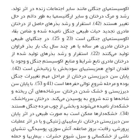
اکوسیستمهای جنگلی مانند سایر اجتماعات زنده در اثر تولد،
رشد و مرگ درختان و سایر ارگانیسمها به طور دائم در حال
تغییر هستند (42). استقرار و رشد بذرهای حاصل از درختان
مادری تجدید حیات طبیعی جنگل نامیده شده و ضامن بقاء
اکوسیستمهای جنگلی است (23 و 25). در جنگلهای طبیعی
درختان مادری هر ساله یا هر چند سال یک بار بذر فراوان
تولید می‌کنند (22). استقرار و رشد بذرهای تولید شده از
درختان مادری تابع شرایط و منابع اکوسیستم جنگل و وجود یا
فقدان انواع همزیستیهای سودبخش یا زیانبخش است (42).
پایان سن دیرزیستی درختان از مراحل مهم تغییرات جنگل
بوده و مرحله شروع توالی حفره‌ها است (41 و 53). با پایان سن
دیرزیستی و خشک شدن درختان، سرشاخه‌های آن ریخته و
شاخه‌ها و تنه شروع به پوسیدن می‌کند. درختان سرپاخشک،
خشکه‌دار نامیده می‌شوند و بخشی از چوب مرده جنگل هستند
(34). خشکه‌دارها ممکن است به صورت طبیعی در اثر پایان
سن دیرزیستی درختان، نارساییهای ژنتیکی و یا در اثر عملیات
پرورشی، رقابت، بروز صاعقه، آتش سوزی، پوسیدگی، تنشهای
ناشی از خشکسالی و سیل، شیوع حشرات ، بیماریها و حمله