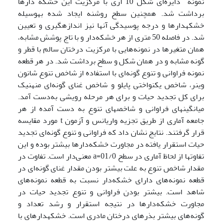
نمونه دایره‌ای شکل 10 آری با مرکزیت این خشکه دارها
برداشت شد. همچنین سطح روشنه ایجاد شده به­وسیله
خشکه­دارها و درجه پوسیدگی آنها نیز اندازه­گیری و تعیین
شد. در فاصله 50 متری از هر خشکه‌دار و با تاج پوشش مشابه،
همان متغیرها در نمونه‌هایی با مرکزیت درختان سالم با قطر و
گونه مشابه و در همان شکل و سطح برداشت شد. در هر قطعه
نمونه فراوانی و تنوع گونه‌ای با استفاده از شاخص تنوع شانون
وینر، شاخص یکنواختی پایلو و شاخص غنای گونه‌ای منهنیک
برای کل تجدید حیات و برای هر مرحله رویشی به‌دست آمد.
میانگینهای فراوانی و شاخصهای تنوع به دست آمده از هر
جامعه آماری از طریق تجزیه واریانس و آزمون t مورد مقایسه
قرار گرفتند. نتایج نشان داد که فراوانی و تنوع گونه‌ای تجدید
حیات استقرار یافته در مجاورت خشکه‌دارها بیشتر بوده و این
تفاوتها از لحاظ آماری در سطح 01/0=a معنی‌دار است. تفاوت در
مقدار شاخص تنوع به علت بیشتر بودن مقدار غنای گونه‌ای در
قطعه نمونه‌های دارای خشکه‌دار نسبت به قطعه نمونه‌های
شاهد است. بیشتر بودن فراوانی و تنوع تجدید حیات در
مجاورت خشکه‌دارها در نتیجه استقرار و رشد تعداد و
گونه‌های بیشتر بذرهای درختان مادری است. خشکه­دارهای با