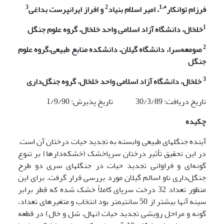
3
2
1
*،
فرزام توانکار
، امیر اسلام بنیاد
و افراز ایرانپرست بداغی
1
خلخال، دانشگاه آزاد اسلامی واحد خلخال، گروه علوم جنگل
2
صومعه‌سرا، دانشگاه گیلان، دانشکده منابع طبیعی،گروه علوم
جنگل
3
خلخال، دانشگاه آزاد اسلامی واحد خلخال، گروه جنگل‌داری
تاریخ دریافت: 30/3/89 تاریخ پذیرش: 1/9/90
چکیده
آینده جنگلهای طبیعی وابسته به تجدید حیات درختان آن است.
در این تحقیق تأثیر درختان سرپاخشک (خشکه‌دارها) بر تنوع
گونه‌ای و فراوانی تجدید حیات در جنگلهای سری دو طرح
جنگل‌داری ناو اسالم گیلان مورد بررسی قرار گرفت. برای این
منظور تعداد 32 درخت سرپای کاملاً خشک شده که قطر برابر
سینه آنها بیشتر از 50 سانتیمتر بود انتخاب و متغیرهای تعداد،
گونه‌ و مراحل رویشی تجدید حیات (نهال، شل و خال) در قطعه