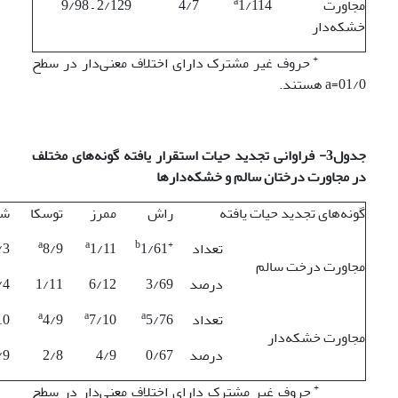
a
مجاورت
1/114
4/7
2/129 – 9/98
خشکه‌دار
+
حروف غیر مشترک دارای اختلاف معنی‌دار در سطح
01/0=a هستند.
جدول3- فراوانی تجدید حیات استقرار یافته گونه‌های مختلف
در مجاورت درختان سالم و خشکه‌دارها
گونه‌های تجدید حیات یافته
راش
ممرز
توسکا
شی
a
a
b
+
تعداد
1/61
1/11
8/9
/3
مجاورت درخت سالم
درصد
3/69
6/12
1/11
/4
a
a
a
تعداد
5/76
7/10
4/9
10
مجاورت خشکه‌دار
درصد
0/67
4/9
2/8
/9
+
حروف غیر مشترک دارای اختلاف معنی‌دار در سطح