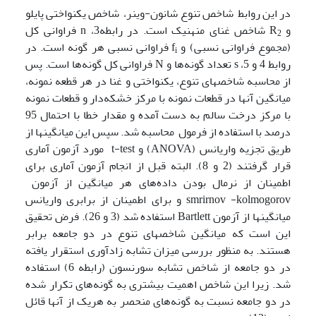
در این روابط شاخص تنوع شانون-وینر، شاخص یکنواختی پایلو
و R
شاخص غنای منهنیک است. در رابطه3، n فراوانی کل
2
(مجموع فراوانی نسبی) و f
فراوانی نسبی هر گونه است. در
i
روابط 4 و 5، s تعداد گونه‌ها و N فراوانی کل گونه‌ها است. پس
از محاسبه شاخصهای تنوع، یکنواختی و غنا در هر قطعه نمونه،
میانگین آنها در قطعات نمونه با مرکز خشکه‌دار و قطعات نمونه
با مرکز درخت سالم به دست آمده و مقدار خطا با احتمال 95
درصد با استفاده از فرمول محاسبه شد. سپس این میانگینها از
طریق تجزیه واریانس (ANOVA) و t-test مورد آزمون آماری
قرار گرفتند (2 و 8). البته قبل از انجام آزمون آماری برای
اطمینان از نرمال بودن داده‌های هر میانگین از آزمون
smrirnov -kolmogorov و برای اطمینان از برابری واریانس
میانگینها از آزمون Bartlett استفاده شد (3 و 26). فرض تحقیق
این است که میانگین شاخصهای تنوع در دو جامعه برابر
هستند. به منظور بررسی میزان تشابه زادآوری استقرار یافته
در دو جامعه از شاخص تشابه سورنسون (رابطه 6) استفاده
شد. زیرا این شاخص اهمیت بیشتری به گونه‌های تکرار شده
در دو جامعه نسبت به گونه‌های منحصر به هریک از آنها قائل