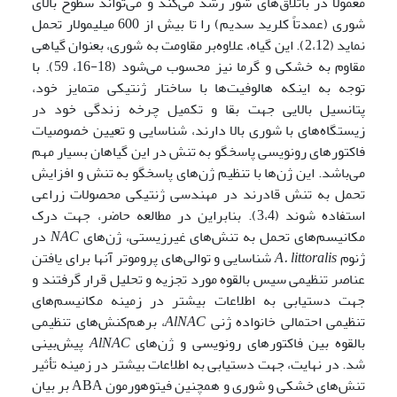
معمولاً در باتلاق‌های شور رشد می‌کند و می‌تواند سطوح بالای
شوری (عمدتاً کلرید سدیم) را تا بیش از 600 میلی‏مولار تحمل
نماید (2،12). این گیاه، علاوه‌بر مقاومت به شوری، بعنوان گیاهی
مقاوم به خشکی و گرما نیز محسوب می‌شود (18-16، 59). با
توجه به اینکه هالوفیت‌ها با ساختار ژنتیکی متمایز خود،
پتانسیل بالایی جهت بقا و تکمیل چرخه زندگی خود در
زیستگاه‌های با شوری بالا دارند، شناسایی و تعیین خصوصیات
فاکتورهای رونویسی پاسخگو به تنش در این گیاهان بسیار مهم
می‌باشد. این ژن‌ها با تنظیم ژن‌های پاسخگو به تنش و افزایش
تحمل به تنش قادرند در مهندسی ژنتیکی محصولات زراعی
استفاده شوند (3،4). بنابراین در مطالعه حاضر، جهت درک
مکانیسم‌های تحمل به تنش‌های غیرزیستی، ژن‌های
NAC
در
ژنوم
A. littoralis
شناسایی و توالی‌های پروموتر آنها برای یافتن
عناصر تنظیمی سیس بالقوه مورد تجزیه و تحلیل قرار گرفتند و
جهت دستیابی به اطلاعات بیشتر در زمینه مکانیسم‌های
تنظیمی احتمالی خانواده ژنی
AlNAC
، برهم‌کنش‌های تنظیمی
بالقوه بین فاکتورهای رونویسی و ژن‌های
AlNAC
پیش‌بینی
شد. در نهایت، جهت دستیابی به اطلاعات بیشتر در زمینه تأثیر
تنش‌های خشکی و شوری و همچنین فیتوهورمون ABA بر بیان