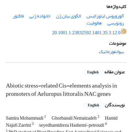
کلیدواژه‌ها
آلوروپوس لیتورالیس
الگوی بیان ژن
خانواده ژنی
فاکتور
رونویسی
هالوفیت
20.1001.1.23832592.1401.35.3.12.0
موضوعات
بیوانفورماتیک
عنوان مقاله
English
Abiotic stress-related Cis-elements analysis in
promoters of Aeluropus littoralis NAC genes
نویسندگان
English
1
2
Samira Mohammadi
Ghorbanali Nematzadeh
Hamid
3
4
Najafi Zarrini
seyedhamidreza Hashemi-petroudi
1