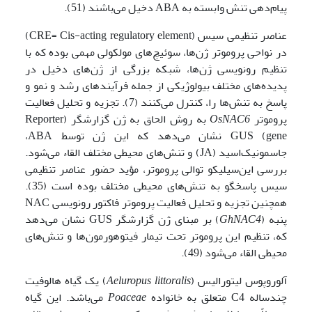
پیام‌دهی تنش وابسته به ABA دخیل می‌باشند (51).
عناصر تنظیمی سیس (CRE= Cis-acting regulatory element)
در نواحی پروموتر ژن‌ها، سوئیچ‌های مولکولی مهمی بوده که با
تنظیم رونویسی ژن‌ها، شبکه بزرگی از ژن‌های دخیل در
پدیده‌های مختلف بیولوژیکی از جمله فرآیندهای رشد و نمو و
پاسخ به تنش‌ها را، کنترل می‌کنند (7). تجزیه و تحلیل فعالیت
پروموتر
OsNAC6
به روش الحاق به ژن گزارشگر (Reporter
gene) GUS نشان می‌دهد که این ژن توسط ABA،
جاسمونیک‌اسید (JA) و تنش‌های محیطی مختلف القاء می‌شود.
بررسی این‌سیلیکو توالی پروموتر، مؤید حضور عناصر تنظیمی
سیس پاسخگو به تنش‌های محیطی مختلف بوده است (35).
همچنین تجزیه و تحلیل فعالیت پروموتر فاکتور رونویسی NAC
پنبه (
GhNAC4
) بر مبنای ژن گزارشگر GUS نشان می‌دهد
که، تنظیم این پروموتر تحت تیمار فیتوهورمون‌ها و تنش‌های
محیطی القاء می‌شود (49).
آلوروپوس لیتورالیس (
littoralis
Aeluropus
) یک گیاه هالوفیت
چندساله C4 متعلق به خانواده
Poaceae
می‌باشد. این گیاه