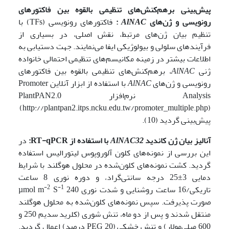
پیش‌بینی برهم‌کنش‌های تنظیمی بالقوه بین
فاکتورهای
رونویسی و ژن‌های
AlNAC
:
فاکتورهای رونویسی (TFs) با
تنظیم بیان ژن‌های مرتبط، نقش اصلی، در بسیاری از
فرآیندهای سلولی و بیولوژیکی ایفا می‌نمایند. جهت دستیابی به
اطلاعات بیشتر در زمینه مکانیسم‌های تنظیمی احتمالی خانواده
ژنی
AlNAC
، برهم‌کنش‌های تنظیمی بالقوه بین فاکتورهای
رونویسی و ژن‌های
AlNAC
با استفاده از ابزار آنلاین Promoter
Analysis نرم‌افزار PlantPAN2.0
(http://plantpan2.itps.ncku.edu.tw/promoter_multiple.php)
پیش‌بینی گردید (10).
آنالیز بیان ژن‌ کاندید
AlNAC32
با استفاده از
RT-qPCR
:
در
این بررسی از نمونه‌های کلون آلوروپوس لیتورالیس استفاده
گردید. کشت نمونه‌های کلون‌شده در محلول هوگلند با شرایط
دمایی 3±25 درجه سانتی‌گراد، و دوره نوری 8 ساعت
-2
-1
تاریکی/16 ساعت روشنایی و شدت نوری µmol m
240
S
صورت پذیرفت. سپس نمونه‌های کلون‌شده به محلول هوگلند
منتقل شدند و پس از دو ماه، تنش شوری (کلرید سدیم 250 و
600 میلی‌مولار) و تنش خشکی (PEG 20 درصد) اعمال گردید.