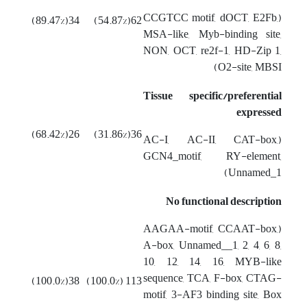
(CCGTCC motif, dOCT, E2Fb,
34(89.47%)
62(54.87%)
MSA-like, Myb-binding site,
NON, OCT, re2f-1, HD-Zip 1,
O2-site, MBSI)
Tissue specific/preferential
expressed
26(68.42%)
36(31.86%)
(AC-I, AC-II, CAT-box,
GCN4_motif, RY-element,
Unnamed_1)
No functional description
(AAGAA-motif, CCAAT-box,
A-box, Unnamed__1, 2, 4, 6, 8,
10, 12, 14, 16, MYB-like
sequence, TCA, F-box, CTAG-
38(100.0%)
113 (100.0%)
motif, 3-AF3 binding site, Box