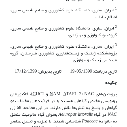
1
ایران، ساری، دانشگاه علوم کشاورزی و منابع طبیعی ساری،
اصلاح نباتات
2
ایران، ساری، دانشگاه علوم کشاورزی و منابع طبیعی ساری،
گروه بیوتکنولوژی و به‎نژادی،
3
ایران، ساری، دانشگاه علوم کشاورزی و منابع طبیعی ساری،
پژوهشکده ژنتیک و زیست‌فناوری کشاورزی طبرستان، گروه
مهندسی ژنتیک و بیولوژی
تاریخ دریافت: 19/05/1399 تاریخ پذیرش: 17/12/1399
چکیده
پروتئین‌های NAC (
TAF1-2 و
A
AM،
N
C
UC2)، فاکتورهای
رونویسی مختص گیاهان هستند و در فرآیندهای مختلف نمو
گیاهان و پاسخ به تنش‌ها نقش دارند. در این مطالعه، 68 ژن
NAC
در گیاه
littoralis
Aeluropus
بعنوان گیاه هالوفیت متعلق
به خانواده
Poaceae
شناسایی شدند. با تجزیه و تحلیل عناصر