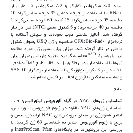
شده، 3/0 میکرولیتر آغازگر و 7/2 میکرولیتر آب عاری از
RNase، با استفاده از چرخه دمایی 95 درجه سانتی‌گراد 10
دقیقه، 95 درجه سانتی‌گراد 15 ثانیه، 60 درجه سانتی‌گراد 1
دقیقه در 40 چرخه بوده و 6 کنترل منفی (NTC) نیز، در نظر
گرفته شد. آنالیز منحنی ذوب نمونه‌ها و سیکل آستانه با
نرم‌افزار CFX(Bio-Rad) محاسبه و ژن
UBQ
بعنوان کنترل
داخلی در نظر گرفته شد. میزان بیان نسبی ژن مورد مطالعه
ΔΔCt
-
نیز، با روش
2 محاسبه گردید. تجزیه واریانس میزان بیان
ژن‌ها با استفاده از روش فاکتوریل در قالب طرح کاملاً تصادفی
با 5 تیمار در 3 تکرار بیولوژیکی با استفاده از نرم‌افزار SAS 9.0
و مقایسه میانگین با آزمون t-test در اکسل انجام شد.
نتایج
شناسایی
ژن‌های
NAC
در گیاه آلوروپوس لیتورالیس:
جهت
شناسایی ژن‌های
NAC
بالقوه در ژنوم آلوروپوس لیتورالیس،
آنالیز همولوژی بر مبنای پروتئین‌های NAC آرابیدوپسیس و
برنج با ژنوم آلوروپوس، منجر به شناسایی 68 ژن گردید. با
بررسی این پروتئین‌ها در پایگاه‌های InterProScan،‌ Pfam و