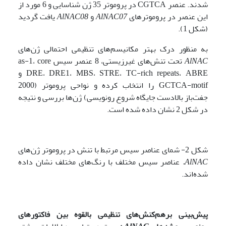
شدند. عنصر CGTCA در پروموتر 35 ژن‌ شناسایی و 6 مورد از
این عنصر در پروموترهای
AlNAC07
و
AlNAC08
یافت گردید
(شکل 1).
به ‌منظور درک بهتر مکانیسم‌های تنظیمی احتمالی ژن‌های
AlNAC
تحت تنش‌های غیرزیستی، 8 عنصر سیس as-1، core
DRE، DRE1، MBS، STRE، TC-rich repeats، ABRE و
GCTCA-motif را انتخاب کرده و نواحی پروموتر (2000
جفت‌باز بالادست جایگاه شروع رونویسی) ژن‌ها بررسی و نتیجه
در شکل 2 نشان داده شده است.
شکل 2- شمای عناصر سیس مرتبط با تنش در پروموتر ژن‌های
AlNAC
.
عناصر سیس مختلف با رنگ‌های مختلف نشان داده
شده‌اند.
پیش‌بینی برهم‌کنش‌های تنظیمی بالقوه بین
فاکتورهای