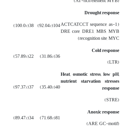
(AT-rich element, MYB)
Drought response
(ACTCATCCT sequence, as-1,
38(100.0%)
104(92.04%)
DRE core, DRE1, MBS, MYB
recognition site, MYC)
Cold response
22(57.89%)
36(31.86%)
(LTR)
Heat, osmotic stress, low pH,
nutrient starvation stresses
37(97.37%)
40(35.40%)
response
(STRE)
Anoxic response
34(89.47%)
81(71.68%)
(ARE, GC-motif)