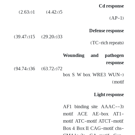
Cd response
1(2.63%)
5(4.42%)
(AP-1)
Defense response
15(39.47%)
33(29.20%)
(TC-rich repeats)
Wounding and pathogen
response
36(94.74%)
72(63.72%)
(box S, W box, WRE3, WUN-
motif)
Light response
(3-AF1 binding site, AAAC-
motif, ACE, AE-box, AT1-
motif, ATC-motif, ATCT-motif,
Box 4, Box II, CAG-motif, chs-