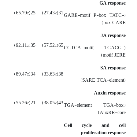
GA response
25(65.79%)
31(27.43%)
(GARE-motif, P-box, TATC-
box, CARE)
JA response
35(92.11%)
65(57.52%)
(CGTCA-motif, TGACG-
motif, JERE)
SA response
34(89.47%)
38(33.63%)
(SARE, TCA-element)
Auxin response
21(55.26%)
43(38.05%)
(TGA-element, TGA-box,
AuxRR-core)
Cell cycle and cell
proliferation response