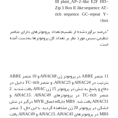
III, plant_AP-2-like, E2F, HD-
Zip 3, Box II –like sequence, AT-
rich sequence, GC-repeat, Y-
box)
*
درصد برآوردشده از تقسیم تعداد پروموترهای دارای عناصر
تنظیمی سیس مورد نظر بر تعداد کل پروموترها به‌دست آمده
است.
11 عنصر ABRE در پروموتر ژن
AlNAC68
و 10 عنصر ABRE
بترتیب در
AlNAC24
و
AlNAC25
، و عنصر TC-rich دخیل در
دفاع و پاسخ به تنش در پروموتر 15 ژن
AlNAC
یافت شدند. 2
عنصر TC-rich در پروموترهای
AlNAC49
،
AlNAC15
و
AlNAC51
یافت شد. MBS جایگاه اتصال MYB درگیر در تنش
خشکی در پروموتر 20 ژن مشاهده گردید، با این حال، 3 عنصر
MBS در پروموترهای
AlNAC45
،
AlNAC15
و
AlNAC49
یافت