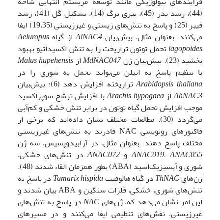
فرآیندهای بیولوژیکی مانند توسعه مریستم انتهایی شاخه
(44)، رشد بذر (45)، پیری برگ (14)، تشکیل گل (41)، رشد
فیبر (25) و پاسخ به تنش‌های زیستی و غیرزیستی (19،35) ایفا
می‌کنند. بعنوان مثال، بیش‌بیان
AlNAC4
از گیاه
Aeluropus
lagopoides
تحمل توتون تراریخت را به تنش اکسیداتیو بهبود
بخشید (23). بیش‌بیان ژن
MdNAC047
از
Malus hupehensis
با تنظیم پاسخ به اتیلن می‌تواند تحمل به شوری را در
Arabidopsis thaliana
تراریخته افزایش دهد (6)؛ بیش‌بیان
AhNAC3
از
Arachis hypogaea
با افزایش ترشح سوپراکسید
موجب افزایش تحمل گیاه توتون در برابر تنش خشکی و کم‌آبی
می‌گردد (30). مطالعات مختلف نشان داده‌اند که برخی از
فاکتورهای رونویسی NAC قادرند به تنش‌های غیرزیستی
مختلف پاسخ دهند. بعنوان مثال، در آرابیدوپسیس، سه ژن
ANAC055
،
ANAC019
و
ANAC072
در تنش‌های خشکی،
شوری و آبسیزیک‌اسید (ABA) بطور همزمان القاء شدند (48).
ژن‌های
ThNAC
در گیاه هالوفیت
Tamarix hispida
در پاسخ به
تنش‌های شوری، خشکی، فلزات سنگین و ABA بیان شدند و
این امر نشان می‌دهد که، ژن‌های
NAC
در پاسخ به تنش‌های
غیرزیستی، نقش‌های تنظیمی ایفا می‌کنند و در مسیرهای