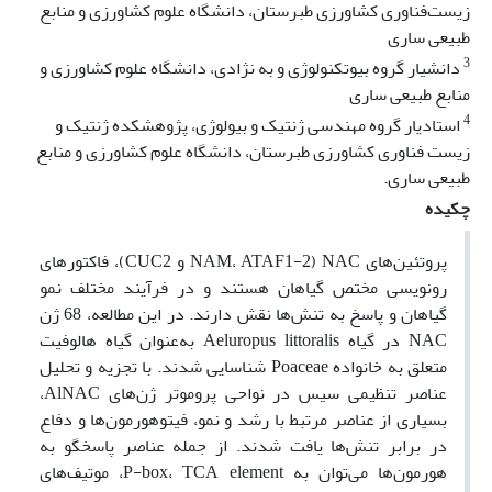
زیست‌فناوری کشاورزی طبرستان، دانشگاه علوم کشاورزی و منابع
طبیعی ساری
3
دانشیار گروه بیوتکنولوژی و به نژادی، دانشگاه علوم کشاورزی و
منابع طبیعی ساری
4
استادیار گروه مهندسی ژنتیک و بیولوژی، پژوهشکده ژنتیک و
زیست فناوری کشاورزی طبرستان، دانشگاه علوم کشاورزی و منابع
طبیعی ساری.
چکیده
پروتئین‌های NAC (NAM، ATAF1-2 و CUC2)، فاکتورهای
رونویسی مختص گیاهان هستند و در فرآیند مختلف نمو
گیاهان و پاسخ به تنش‌ها نقش دارند. در این مطالعه، 68 ژن
NAC در گیاه Aeluropus littoralis به‌عنوان گیاه هالوفیت
متعلق به خانواده Poaceae شناسایی شدند. با تجزیه و تحلیل
عناصر تنظیمی سیس در نواحی پروموتر ژن‌های AlNAC،
بسیاری از عناصر مرتبط با رشد و نمو، فیتوهورمون‌ها و دفاع
در برابر تنش‌ها یافت شدند. از جمله عناصر پاسخگو به
هورمون‌ها می‌توان به P-box، TCA element، موتیف‌های