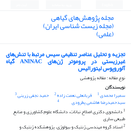
English
ورود به سامانه
ثبت نام
مجله پژوهش‌های گیاهی
(مجله زیست شناسی ایران)
(علمی)
تجزیه و تحلیل عناصر تنظیمی سیس مرتبط با تنش‌های
غیرزیستی در پروموتر ژن‌های ANlNAC گیاه
آلوروپوس لیتورالیس
نوع مقاله : مقاله پژوهشی
نویسندگان
3
2
1
سمیرا محمدی
قربانعلی نعمت زاده
حمید نجفی زرینی
4
سیدحمیدرضا هاشمی پطرودی
1
دانشجوی دکتری اصلاح نباتات، دانشگاه علوم کشاورزی و منابع
طبیعی ساری
2
استاد گروه مهندسی ژنتیک و بیولوژی، پژوهشکده ژنتیک و