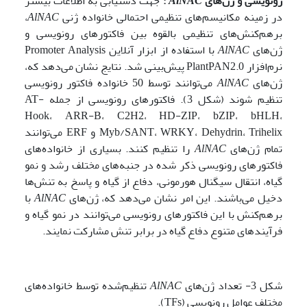
رونویسی و ژن‌های
AlNAC
:
جهت دستیابی به اطلاعات بیشتر
در زمینه مکانیسم‌های تنظیمی احتمالی خانواده ژنی
AlNAC
،
برهم‌کنش‌های تنظیمی بالقوه بین فاکتورهای رونویسی و
ژن‌های
AlNAC
با استفاده از ابزار آنلاین Promoter Analysis
نرم‌افزار PlantPAN2.0 پیش‌بینی شد. نتایج نشان می‌دهد که،
ژن‌های
AlNAC
می‌توانند توسط 50 خانواده فاکتور رونویسی
تنظیم شوند (شکل‌ 3). فاکتورهای رونویسی از جمله AT-
Hook، ARR-B، C2H2، HD-ZIP، bZIP، bHLH،
Myb/SANT، WRKY، Dehydrin، Trihelix و ERF می‌توانند
تمام ژن‌های
AlNAC
را تنظیم کنند. بسیاری از خانواده‌های
فاکتورهای رونویسی ذکر شده در جنبه‌های مختلف رشد و نمو
گیاه، انتقال سیگنال هورمونی، دفاع از گیاه و پاسخ به تنش‌ها
دخیل می‌باشند. این امر نشان می‌دهد که، ژن‌های
AlNAC
با
برهم‌کنش با این فاکتورهای رونویسی می‌توانند در نمو گیاه و
فرآیندهای متنوع دفاع گیاه در برابر تنش مشارکت نمایند.
شکل 3- تعداد ژن‌های
AlNAC
تنظیم‌شده توسط خانواده‌های
مختلف عوامل رونویسی (TFs).