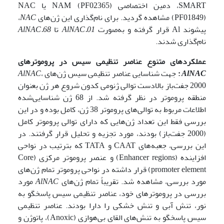
SMART، دمین‌ اختصاصی NAM (PF02365) یا NAC
(PF01849) مشاهده گردید. برای نام‌گذاری این ژن‌های
NAC
،
پیشوند Al قرار گرفته و به‌صورت
AlNAC.01
تا
AlNAC.68
نام‌گذاری شدند.
عملکردهای متنوع عناصر تنظیمی سیس در پروموتر‌های
AlNAC
:
جهت شناسایی عناصر تنظیمی سیس ژن‌های
،
AlNAC
2000 جفت‌باز بالادست توالی ژنومی کدون شروع هر ژن بعنوان
منطقه پروموتر در نظر گرفته شد. از 68 ژن شناسایی‌شده
اطلاعات مربوط به توالی‌های پروموتر 38 ژن، کامل بوده و در این
بررسی فقط این تعداد ژن‌هایی که دارای توالی پروموتر کامل
(2000 جفت‌باز) بودند، مورد تجزیه و تحلیل قرار گرفتند. در
این بررسی، جعبه‌های CAAT و TATA که بترتیب در نواحی
افزاینده (Enhancer regions)
و عنصر پروموتر مرکزی (Core
promoter element) قرار داشته در نواحی پروموتر تمام ژن‌های
مورد بررسی، مشاهده شد. تقریباً تمام ژن‌های
AlNAC
مورد
بررسی در پروموترهای خود، عناصر تنظیمی سیس پاسخگو به
نور، تنش آبی و تنش خشکی را دارا بودند. عناصر تنظیمی
سیس پاسخگو به تنش‌های القای بی‌هوازی (Anoxic)، پاتوژن و