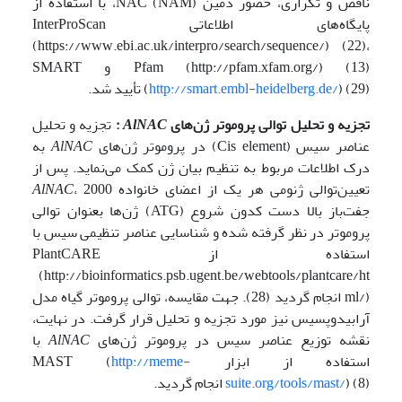
ناقص و تکراری، حضور دمین (NAM) NAC، با استفاده از
پایگاه‌‌های اطلاعاتی InterProScan
(https://www.ebi.ac.uk/interpro/search/sequence/) (22)،
Pfam (http://pfam.xfam.org/) (13) و SMART
) (29) تأیید شد.
http://smart.embl-heidelberg.de/
(
تجزیه و تحلیل توالی پروموتر ژن‌های
AlNAC
:
تجزیه و تحلیل
عناصر سیس (Cis element) در پروموتر ژن‌های
AlNAC
به
درک اطلاعات مربوط به تنظیم بیان ژن کمک می‌نماید. پس از
تعیین‌توالی ژنومی هر یک از اعضای خانواده
، 2000
AlNAC
جفت‌باز بالا دست کدون شروع (ATG) ژن‌ها بعنوان توالی
پروموتر در نظر گرفته شده و شناسایی عناصر تنظیمی سیس با
استفاده از PlantCARE
(http://bioinformatics.psb.ugent.be/webtools/plantcare/ht
ml/) انجام گردید (28). جهت مقایسه، توالی پروموتر گیاه مدل
آرابیدوپسیس نیز مورد تجزیه و تحلیل قرار گرفت. در نهایت،
نقشه توزیع عناصر سیس در پروموتر ژن‌های
AlNAC
با
استفاده از ابزار MAST (
http://meme-
) (8) انجام گردید.
suite.org/tools/mast/