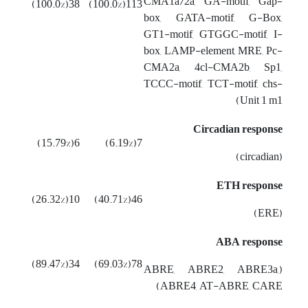
CMA1a/2a, GA-motif, Gap-
38(100.0%)
113(100.0%)
box, GATA-motif, G-Box,
GT1-motif, GTGGC-motif, I-
box, LAMP-element, MRE, Pc-
CMA2a, 4cl-CMA2b, Sp1,
TCCC-motif, TCT-motif, chs-
Unit 1 m1)
Circadian response
6(15.79%)
7(6.19%)
(circadian)
ETH response
10(26.32%)
46(40.71%)
(ERE)
ABA response
34(89.47%)
78(69.03%)
(ABRE, ABRE2, ABRE3a,
ABRE4, AT-ABRE, CARE)