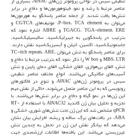
تنظیمی سیس در نواحی پروموتر ژن‌های
AlNAC
،
بسیاری از
عناصر مرتبط با رشد و نمو، فیتوهورمون‌ها و دفاع در برابر
تنش‌ها یافت شدند. از جمله عناصر پاسخگو به هورمون‌ها
می‌توان به P-box، TCA element، موتیف‌های CGTCA و
TGACG، TGA-element، ERE و ABRE اشاره نمود که
بترتیب در پاسخگویی به جیبرلیک‌اسید، سالیسیلیک‌اسید،
جاسمونیک‌اسید، اکسین، اتیلن و آبسیزیک‌اسید نقش دارند.
برای عناصر پاسخگو به تنش می‌توان TC-rich repeats، ARE،
MBS، LTR و W box را ذکر نمود که بترتیب مرتبط با دفاع و
تنش، القای بی‌هوازی، القای خشکی، القای دمای پایین و تنش
آسیب‌های مکانیکی می‌باشند. انواع مختلف عناصر تنظیمی
سیس در پروموتر ژن‌های
AlNAC
و تنوع در فاکتورهای
رونویسی که به این عناصر متصل می‌شوند، حاکی از نقش‌ مهم
این ژن‌ها در نمو گیاه و دفاع در برابر تنش‌ها می‌باشند. با
تجزیه و تحلیل بیان ژن کاندید
AlNAC32
با استفاده از RT-
qPCR مشخص شد که این ژن تحت تنش‌های شوری، خشکی و
ABA، در بافت‌های برگ، ساقه و ریشه، افزایش بیان نشان
می‌دهد که بیانگر نقش این ژن در تحمل به چندین تنش
غیرزیستی می‌باشد. این یافته‌ها اطلاعات ارزشمندی جهت