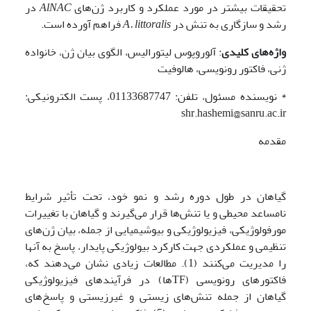
تحقیقات بیشتر در مورد عملکرد و کاربرد ژن‌های
AlNAC
در
رشد و سازگاری به تنش در
littoralis
A.
فراهم آورده است.
واژه‌های کلیدی
: آلوروپوس لیتورالیس، الگوی بیان ژن، خانواده
ژنی، فاکتور رونویسی، هالوفیت
* نویسنده مسئول، تلفن: 01133687747، پست الکترونیکی:
shr.hashemi@sanru.ac.ir
مقدمه
گیاهان در طول دوره رشد و نمو خود، تحت تأثیر شرایط
نامساعد محیطی و یا تنش‌ها قرار می‌گیرند و گیاهان با تغییرات
مورفولوژیکی، فیزیولوژیکی و بیوشیمیایی از جمله، بیان ژن‌های
تنظیمی و عملکردی جهت کارکرد بیولوژیکی پایدار، پاسخ به آنها
را مدیریت می‌کنند (1). مطالعات زیادی نشان می‌دهند که،
فاکتورهای رونویسی (TFها) در فرآیندهای فیزیولوژیکی
گیاهان از جمله تنش‌های زیستی و غیرزیستی و پاسخ‌های