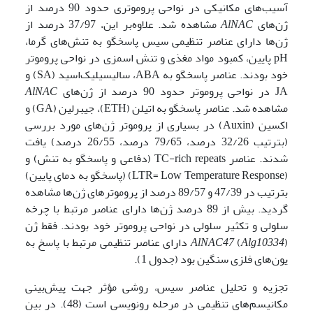
آسیب‌های مکانیکی در نواحی پروموتری حدود 90 درصد از
ژن‌های
AlNAC
مشاهده شد. علاوه‌بر این، 37/97 درصد از
ژن‌ها دارای عناصر تنظیمی سیس پاسخگو به تنش‌های گرما،
pH پایین، کمبود مواد مغذی و تنش اسمزی در نواحی پروموتر
خود بودند. عناصر پاسخگو به ABA، سالیسیلیک‌اسید (SA) و
JA در نواحی پروموتر حدود 90 درصد از ژن‌های
AlNAC
مشاهده شد. عناصر پاسخگو به اتیلن (ETH)، جیبرلین (GA) و
اکسین (Auxin) در بسیاری از پروموتر ژن‌های مورد بررسی
(بترتیب 32/26 درصد، 79/65 درصد، 26/55 درصد) یافت
شدند. عناصر TC-rich repeats (دفاعی و پاسخگو به تنش) و
(LTR= Low Temperature Response) (پاسخگو به دمای پایین)
بترتیب در 47/39 و 89/57 درصد از پروموترهای ژن‌ها مشاهده
گردید. بیش از 89 درصد ژن‌ها دارای عناصر مرتبط با چرخه
سلولی و تکثیر سلولی در نواحی پروموتر خود بودند. فقط ژن
(
Alg10334
)
AlNAC47
دارای عناصر تنظیمی مرتبط با پاسخ به
یون‌های فلزی سنگین بود (جدول 1).
تجزیه و تحلیل عناصر سیس، روشی مؤثر جهت پیش‌بینی
مکانیسم‌های تنظیمی در مرحله رونویسی است (48). در بین