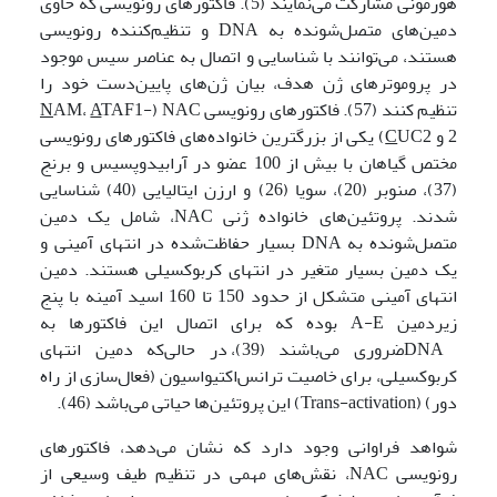
هورمونی مشارکت می‌نمایند (5). فاکتورهای رونویسی که حاوی
دمین‌های متصل‌شونده به DNA و تنظیم‌کننده رونویسی
هستند، می‌توانند با شناسایی و اتصال به عناصر سیس موجود
در پروموترهای ژن هدف، بیان ژن‌های پایین‌دست خود را
تنظیم کنند (57). فاکتورهای رونویسی NAC (
TAF1-
A
AM،
N
2 و
C
UC2) یکی از بزرگترین خانواده‌های فاکتورهای رونویسی
مختص گیاهان با بیش از 100 عضو در آرابیدوپسیس و برنج
(37)، صنوبر (20)، سویا (26) و ارزن ایتالیایی (40) شناسایی
شدند. پروتئین‌های خانواده ژنی NAC، شامل یک دمین
متصل‌شونده به DNA بسیار حفاظت‌شده در انتهای آمینی و
یک دمین بسیار متغیر در انتهای کربوکسیلی هستند. دمین
انتهای آمینی متشکل از حدود 150 تا 160 اسید آمینه با پنج
زیردمین A-E بوده که برای اتصال این فاکتورها به
DNAضروری می‌باشند (39)، در حالی‌که دمین انتهای
کربوکسیلی، برای خاصیت ترانس‌اکتیواسیون (فعال‌سازی از راه
دور) (Trans‌-activation) این پروتئین‌ها حیاتی می‌باشد (46).
شواهد فراوانی وجود دارد که نشان می‌دهد، فاکتورهای
رونویسی NAC، نقش‌های مهمی در تنظیم طیف وسیعی از