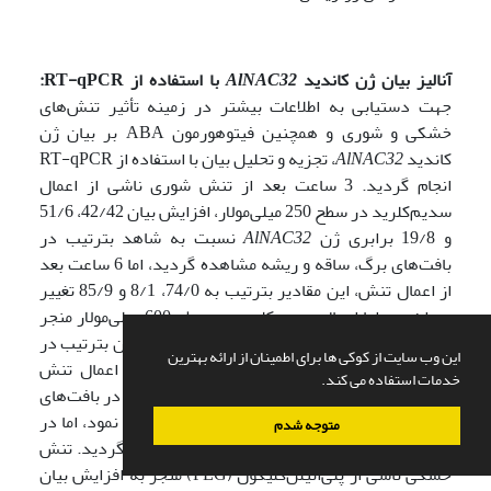
آنالیز بیان ژن‌ کاندید
AlNAC32
با استفاده از
RT-qPCR
:
جهت دستیابی به اطلاعات بیشتر در زمینه تأثیر تنش‌های
خشکی و شوری و همچنین فیتوهورمون ABA بر بیان ژن
کاندید
AlNAC32
، تجزیه و تحلیل بیان با استفاده از RT-qPCR
انجام گردید. 3 ساعت بعد از تنش شوری ناشی از اعمال
سدیم‌کلرید در سطح 250 میلی‌مولار، افزایش بیان 42/42، 51/6
و 19/8 برابری ژن
AlNAC32
نسبت به شاهد بترتیب در
بافت‌های برگ، ساقه و ریشه مشاهده گردید، اما 6 ساعت بعد
از اعمال تنش، این مقادیر بترتیب به 74/0، 8/1 و 85/9 تغییر
پیدا نمود. اما اعمال سدیم‌کلرید در سطح 600 میلی‌مولار منجر
به افزایش بیان 17/77، 47/6 و 6/10 برابری این ژن بترتیب در
این وب سایت از کوکی ها برای اطمینان از ارائه بهترین
بافت‌های برگ، ساقه و ریشه، 3 ساعت بعد از اعمال تنش
خدمات استفاده می کند.
گردید، اما 6 ساعت بعد از اعمال تنش، مقادیر بیان در بافت‌های
برگ و ریشه بترتیب به 13/10 و 03/6 کاهش پیدا نمود، اما در
متوجه شدم
بافت ساقه با بیان 65/6 تغییر چندانی مشاهده نگردید. تنش
خشکی ناشی از پلی‌اتیلن‌گلیکول (PEG) منجر به افزایش بیان