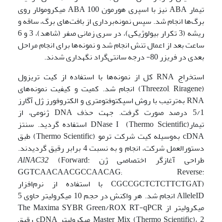
تیمار ABA نیز با اسپری هورمون ABA 100 میکرومولار روی
برگ‌ها انجام شد. سپس نمونه‌برداری از بافت‌های برگ، ساقه و
ریشه (3 تکرار بیولوژیکی)، در سری زمانی صفر (شاهد)، 3 و 6
ساعت بعد از اعمال تنش انجام شد و نمونه‌ها برای انجام مراحل
بعدی در فریزر 80- درجه سانتی‌گراد نگهداری شدند.
استخراج RNA کل از نمونه‌ها با استفاده از کیت تریزول
(Threezol, Riragene) انجام شد. کمیت و کیفیت نمونه‌های
RNA به‌ترتیب با روش اسپکتوفتومتری و الکتروفورز ژل آگارز
5/1 درصد صورت گرفت. جهت حذف DNA ژنومی، از
تیمارDNase I (Thermo Scientific) استفاده گردید. سنتز
cDNA به‌وسیله کیت شرکت ترمو (Thermo Scientific) طبق
دستورالعمل شرکت، انجام و به نسبت 4 برابر رقیق گردیدند.
طراحی آغازگر اختصاصی ژن
(Forward:
AlNAC32
GGTCAACAACGCCAACAG; Reverse:
CGCCGCTCTCTTCTGAT) با استفاده از نرم‌افزار
AlleleID انجام شد. هر واکنش در حجم 10 میکرولیتر حاوی 5
میکرولیتر از The Maxima SYBR Green/ROX RT-qPCR
Master Mix (Thermo Scientific)، 2 میکرولیتر cDNA رقیق