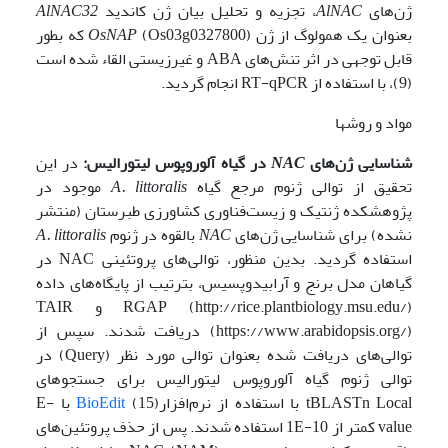
ژن‌های
AlNAC
، تجزیه و تحلیل بیان ژن کاندید
AlNAC32
بعنوان یک همولوگ از ژن‌
OsNAP
(Os03g0327800) که بطور
قابل توجهی در اثر تنش‌های ABA و غیرزیستی القاء شده است
(9)، با استفاده از RT-qPCR انجام گردید.
مواد و روشها
شناسایی
ژن‌های
NAC
در گیاه آلوروپوس لیتورالیس:
در این
تحقیق از توالی ژنوم مرجع گیاه
A. littoralis
موجود در
پژوهشکده ژنتیک و زیست‌فناوری کشاورزی طبرستان (منتشر
نشده) برای شناسایی ژن‌های
NAC
بالقوه در ژنوم
A. littoralis
استفاده گردید. بدین منظور، توالی‌های پروتئینی NAC در
گیاهان مدل برنج و آرابیدوپسیس، بترتیب از پایگاه‌های داده
RGAP (http://rice.plantbiology.msu.edu/) و TAIR
(https://www.arabidopsis.org/) دریافت شدند. سپس از
توالی‌های دریافت شده بعنوان توالی مورد نظر (Query) در
توالی ژنوم گیاه آلوروپوس لیتورالیس برای جستجوهای
tBLASTn Local با استفاده از نرم‌افزار
BioEdit
(15) با E-
value کمتر از 1E-10 استفاده شدند. پس از حذف پروتئین‌های