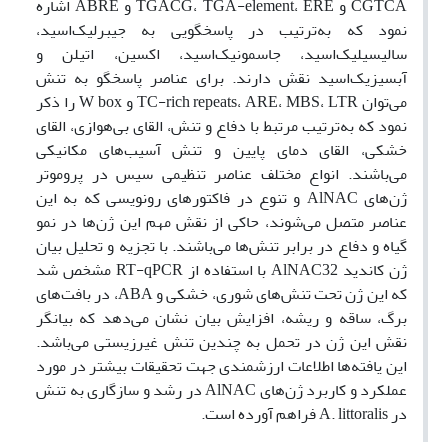
CGTCA و TGACG، TGA-element، ERE و ABRE اشاره
نمود که به‌ترتیب در پاسخگویی به جیبرلیک‌اسید،
سالیسیلیک‌اسید، جاسمونیک‌اسید، اکسین، اتیلن و
آبسیزیک‌اسید نقش دارند. برای عناصر پاسخگو به تنش
می‌توان TC-rich repeats، ARE، MBS، LTR و W box را ذکر
نمود که به‌ترتیب مرتبط با دفاع و تنش، القای بی‌هوازی، القای
خشکی، القای دمای پایین و تنش آسیب‌های مکانیکی
می‌باشند. انواع مختلف عناصر تنظیمی سیس در پروموتر
ژن‌های AlNAC و تنوع در فاکتورهای رونویسی که به این
عناصر متصل می‌شوند، حاکی از نقش‌ مهم این ژن‌ها در نمو
گیاه و دفاع در برابر تنش‌ها می‌باشند. با تجزیه و تحلیل بیان
ژن کاندید AlNAC32 با استفاده از RT-qPCR مشخص شد
که این ژن تحت تنش‌های شوری، خشکی و ABA، در بافت‌های
برگ، ساقه و ریشه، افزایش بیان نشان می‌دهد که بیانگر
نقش این ژن در تحمل به چندین تنش غیرزیستی می‌باشد.
این یافته‌ها اطلاعات ارزشمندی جهت تحقیقات بیشتر در مورد
عملکرد و کاربرد ژن‌های AlNAC در رشد و سازگاری به تنش
در A. littoralis فراهم آورده است.