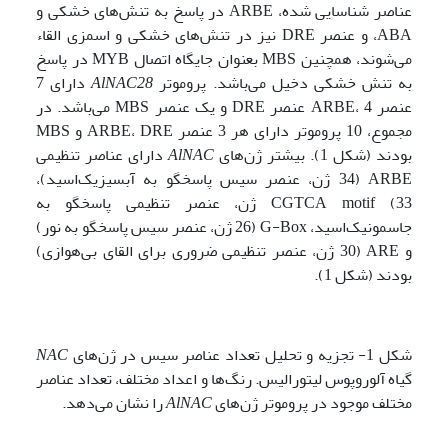
عناصر شناسایی شده، ARBE در پاسخ به تنش‌های خشکی و
ABA، و عنصر DRE نیز در تنش‌های خشکی و اسمزی القاء
می‌شوند، همچنین MBS بعنوان جایگاه اتصال MYB در پاسخ
به تنش خشکی دخیل می‌باشد. پروموتر
AlNAC28
دارای 7
عنصر ARBE، 4 عنصر DRE و یک عنصر MBS می‌باشد. در
مجموع، 10 پروموتر دارای هر 3 عنصر ARBE، DRE و MBS
بودند (شکل 1). بیشتر ژن‌های
AlNAC
دارای عناصر تنظیمی
ARBE (34 ژن، عنصر سیس پاسخگو به آبسیزیک‌اسید)،
CGTCA motif (33 ژن، عنصر تنظیمی پاسخگو به
جاسمونیک‌اسید، G-Box (26 ژن، عنصر سیس پاسخگو به نور)
و ARE (30 ژن، عنصر تنظیمی ضروری برای القای بی‌هوازی)
بودند (شکل 1).
شکل 1- تجزیه و تحلیل تعداد عناصر سیس در ژن‌های
NAC
گیاه آلوروپوس لیتورالیس. رنگ‌ها و اعداد مختلف، تعداد عناصر
مختلف موجود در پروموتر ژن‌های
AlNAC
را نشان می‌دهد.