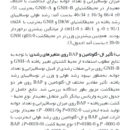
میزان نوساقه­زایی و تعداد جوانه به­ازای جداکشت با اختلاف
معنی­دار در محیط­کشت­های GNH-B
و
GNH-A به‌ترتیب 51/
0± 66/4 و16/3 ± 46/34 بدست آمد؛ رشد طولی نوساقه­های
رشد یافته در محیط­کشت­های DKW و GNH به‌ترتیب با
cm24
/0 ± 91/1 و
cm11/0 ± 48/1 از میانگین بیشتری برخوردار
بودند. همچنین بیشترین وزن تر در محیط­کشت GNH (g03/0
± 39/0) بدست آمد (جدول 3).
ب) تأثیر ال-گلوتامین و
BAP
روی متغیرهای رشدی:
با توجه به
نتایج مطلوب استفاده از محیط کشت­های تغییر یافته GNH-A و
GNH-B روی برخی صفات رشدی از قبیل نوساقه­زایی و تعداد
جوانه، به‌منظور بهبود رشد طولی و وزن تر نوساقه­های رشد
یافته، تأثیر مقادیر مختلف ال-گلوتامین و BAP روی هر دو
محیط­کشت مزبور بطور جداگانه بررسی شد. نتایج حاصل از
جدول تجزیه واریانس بیانگر تأثیر متقابل معنی­دار نوع محیط ­
کشت تغییریافته × BAP روی میزان نوساقه­زایی و تعداد جوانه
تولید شده (به‌ترتیب 0192/0=
P
و0001/0>
P
)؛ معنی­دار بودن
اثرات اصلی BAP و ال-گلوتامین روی رشد طولی (به‌ترتیب با
0001/0>
P
و 0180/0=
P
)؛ نوع محیط ­کشت (0019/0=
P
)، BAP