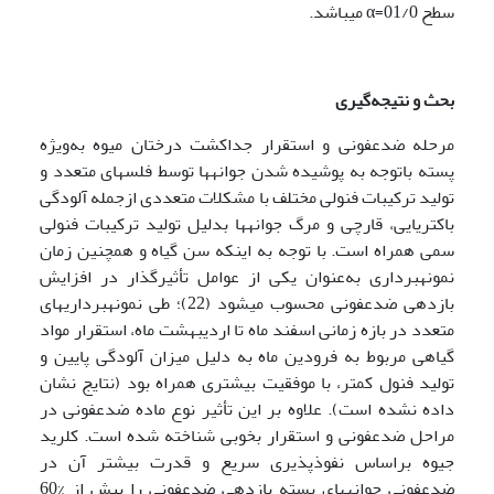
سطح 01/0=α می­باشد.
بحث و نتیجه‌گیری
مرحله ضدعفونی و استقرار جداکشت درختان میوه به‌ویژه
پسته باتوجه به پوشیده شدن جوانه­ها توسط فلس­های متعدد و
تولید ترکیبات فنولی مختلف با مشکلات متعددی ازجمله آلودگی
باکتریایی، قارچی و مرگ جوانه­ها بدلیل تولید ترکیبات فنولی
سمی همراه است. با توجه به اینکه سن گیاه و همچنین زمان
نمونه­برداری به‌عنوان یکی از عوامل تأثیرگذار در افزایش
بازدهی ضدعفونی محسوب می­شود (22)؛ طی نمونه­برداری­های
متعدد در بازه زمانی اسفند ماه تا اردیبهشت ماه، استقرار مواد
گیاهی مربوط به فرودین ماه به دلیل میزان آلودگی پایین و
تولید فنول کمتر، با موفقیت بیشتری همراه بود (نتایج نشان
داده نشده است). علاوه بر این تأثیر نوع ماده ضدعفونی در
مراحل ضدعفونی و استقرار بخوبی شناخته شده است. کلرید
جیوه براساس نفوذپذیری سریع و قدرت بیشتر آن در
ضدعفونی جوانه­های پسته بازدهی ضدعفونی را بیش از %60