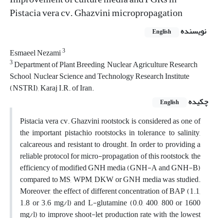
Pistacia vera cv. Ghazvini micropropagation
نویسنده
English
3
Esmaeel Nezami
3
Department of Plant Breeding, Nuclear Agriculture Research
School, Nuclear Science and Technology Research Institute
(NSTRI), Karaj I.R. of Iran.
چکیده
English
Pistacia vera cv. Ghazvini rootstock is considered as one of
the important pistachio rootstocks in tolerance to salinity,
calcareous and resistant to drought. In order to providing a
reliable protocol for micro-propagation of this rootstock, the
efficiency of modified GNH media (GNH-A and GNH-B)
compared to MS, WPM, DKW or GNH media was studied.
Moreover, the effect of different concentration of BAP (1.1,
1.8 or 3.6 mg/l) and L-glutamine (0.0, 400, 800 or 1600
mg/l) to improve shoot-let production rate with the lowest