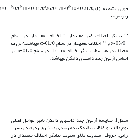
b
b
a
ab
طول ریشه به ازای
10/0±21/0
26/0±78/0
18/0±34/0
0/0
2/0
ریزنمونه
*
ns
بیانگر اختلاف غیر معنی­دار؛
اختلاف معنی­دار در سطح
#
**
05/0=α و
اختلاف معنی­دار در سطح 01/0=α می­باشد؛
حروف
مختلف در هر سطر بیانگر اختلاف معنی­دار در سطح 01/0=α بر
اساس آزمون چند دامنه­ای دانکن می­باشد.
شکل1-مقایسه آزمون چند دامنه­ای دانکن تاثیر عوامل اصلی
نوع (الف) و غلظت تنظیم­کننده رشدی (ب) روی درصد ریشه­
زایی. حروف متفاوت بالای ستون­ها بیانگر اختلاف معنی­دار در