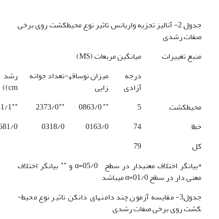
جدول 2- آنالیز تجزیه واریانس تاثیر نوع محیط­کشت روی برخی
صفات رشدی
منبع تغییرات
میانگین مربعات (MS)
درجه
میزان نوساقه­
تعداد جوانه
رشد ط
آزادی
زایی
cm))
**
**
**
محیط­کشت
5
0863/0
2373/0
41/1
خطا
74
0163/0
0318/0
681/0
کل
79
**
*بیانگر اختلاف معنی­دار در سطح 05/0=α و
بیانگر اختلاف
معنی دار در سطح 01/0=α می­باشد
جدول3- مقایسه آزمون چند دامنه­ای دانکن تاثیر نوع محیط­
کشت روی برخی صفات رشدی