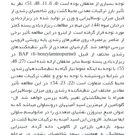
توجه بسیاری از محققان بوده است (4، 6، 11، 48، 51). نظر به
تأثیر بارز ترکیبات معدنی محیط ­­کشت روی شاخص­های رشدی از
قبیل میزان نوساقه­زایی و وزن تر تولید شده در ریزازدیادی
درختان میوه (44)، این مهم در مطالعات ریزازدیادی پسته کمتر
مورد توجه قرار گرفته است. از اینرو در این مطالعه تأثیر برخی
از عناصر پرمصرف روی متغیرهای رشدی پایه رویشی قزوینی
بررسی خواهد شد. گزارش­های متعددی از تأثیر تنظیم­کنندهای
رشدی مختلف از قبیل BAP (6-benzylaminopurine
)
در
ریزازدیادی پسته توسط سایر محققان ارائه شده است (27، 48،
55). با توجه به­ اینکه عموما نیاز گیاه به تنظیم­کننده­های رشدی،
در شرایط درون­شیشه با توجه به نوع و غلظت ترکیبات معدنی
محیط­ کشت متفاوت است (22، 23، 54)؛ در این مطالعه تأثیر
مقادیر مختلف این تنظیم­کننده رشدی روی میزان نوساقه­زایی
همراه با محیط­کشت­های تغییر یافته بررسی خواهد شد. ال-
گلوتامین از مهمترین اسید آمینه­های درون­سلولی می­باشد که به
عنوان منبع نیتروژن نقش­های متعددی را در متابولیسم سلولی
ایفا می­نماید. افزودن این اسید آمینه به ترکیبات محیط­ کشت در
بهبود بازدهی باززایی از کالوس، دانه گرده، جنین­زایی
سوماتیکی و همچنین بهبود شاخص­های رشدی در مرحله