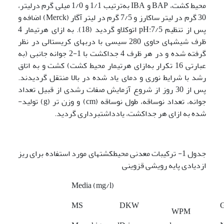
محیط­ کشت، BAP و IBA به‌ترتیب 1/1 و 1/0 میلی گرم درلیتر،
30 گرم در لیتر ساکارز و 7/5 گرم در لیتر آگار (Merck) اضافه و
پس از تنظیم 7/5:pH اتوکلاو گردید (18). به ازای هرتیمار 4
ظرف شیشه­ای حاوی 280 سی­سی با درب­های کریستالی در نظر
گرفته شده و در هر ظرف 4 جداکشت با 1-2 جوانه جانبی (به
عبارتی 16 تکرار به‌ازای هرتیمار محیط کشت) کشت و به اتاق
رشد با شرایط نوری و دمای یاد شده در بالا منتقل گردیدند.
پس از 30 روز از شروع آزمایش صفات رشدی از قبیل تعداد
جوانه، تعداد نوساقه، طول نوساقه (cm) و وزن تر (g) تولید­
شده به ازای هر جداکشت، یادداشت­برداری گردید.
جدول 1- ترکیبات معدنی محیط­کشت
های مورد استفاده برای ریز
ازدیادی پایه رویشی قزوینی
Media (mg/l)
MS
DKW
WPM