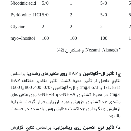
Nicotinic acid
5/0
1
5/0
5
Pyridoxine-HCl
5/0
2
5/0
5
Glycine
2
2
2
2
myo-Inositol
100
100
100
1
*
Nezami-Alanagh و همکاران (42)
ج) تأثیر ال-گلوتامین و
BAP
روی متغیرهای رشدی:
براساس
نتایج حاصل از تأثیر محیط ­کشت­، تأثیر مقادیر مختلف BAP
(1/1، 8/1 یا 6/3 mg/l) و ال-گلوتامین (0/0، 400، 800 یا 1600
mg/l) در محیط ­کشت­های GNH-A و GNH-B روی متغیرهای
رشدی جداکشت­های قزوینی مورد ارزیابی قرار گرفت. شرایط
آزمایش و نگهداری جداکشت مطابق روش یادشده در قسمت
بالا بود.
د) تأثیر نوع اکسین روی ریشه­زایی:
براساس نتایج گزارش