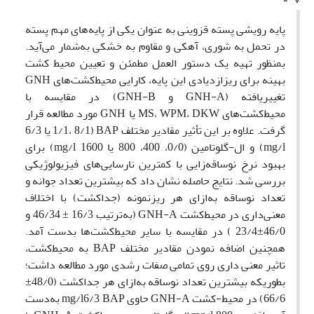
پایه‌‌ رویشی پسته قزوینی به عنوان یکی از پایه‌های مهم پسته
در تحمل به شوری، آهکی و مقاوم به خشکی به‌شمار می‌آید.
بمنظور تهیه یک دستور العمل مطمئن و تعیین محیط کشت
بهینه برای ریزازدیادی این پایه، کارایی محیط‌کشت‌های GNH
تغییریافته (GNH-A و GNH-B) در مقایسه با
محیط‌کشت‌های MS، WPM، DKW یا GNH مورد مطالعه قرار
گرفت. علاوه بر این تأثیر مقادیر مختلف BAP (1/1، 8/1 یا 6/3
mg/l) و ال-گلوتامین (0/0، 400، 800 یا 1600 mg/l) برای
بهبود نرخ نوساقه‌زایی با کمترین نارسایی‌های فیزیولوژیکی
بررسی شد. نتایج حاصله نشان داد که بیشترین تعداد جوانه و
تعداد نوساقه به‌ازای هر ریزنمونه (جداکشت) با اختلاف
معنی‌داری در محیط‌کشت GNH-A (به‌ترتیب 16/3 ± 46/34 و
46/0±23/4 ) در مقایسه با سایر محیط‌کشت‌ها بدست آمد.
همچنین اضافه نمودن مقادیر مختلف BAP به محیط‌کشت،
تاثیر معنی داری روی تمامی صفات رشدی مورد مطالعه داشت؛
بطوریکه بیشترین تعداد نوساقه به‌ازای هر جداکشت (48/0±
66/6) در محیط-کشت GNH-A حاوی mg/l6/3 BAP به‌دست