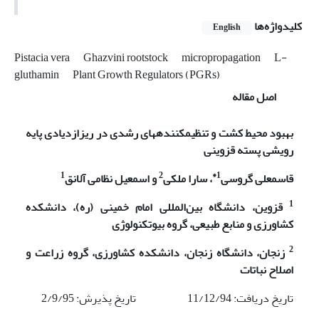
کلیدواژه‌ها
English
Pistacia vera
Ghazvini rootstock
micropropagation
L-
gluthamin
Plant Growth Regulators (PGRs)
اصل مقاله
بهبود محیط کشت و تنظیم­کننده­های رشدی در ریزازدیادی پایه
رویشی پسته قزوینی
1
2
1*
قاسمعلی گروسی
، سارا ملکی
و اسمعیل نظامی آلانق
1
قزوین، دانشگاه بین‌المللی امام خمینی (ره)، دانشکده
کشاورزی و منابع طبیعی، گروه بیوتکنولوژی
2
زنجان، دانشگاه زنجان، دانشکده کشاورزی، گروه زراعت و
اصلاح نباتات
تاریخ دریافت: 11/12/94 تاریخ پذیرش: 2/9/95