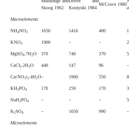
Murashige and
Driver and
McCown, 1980
Skoog, 1962
Kuniyuki, 1984
a
Macroelements
NH
NO
1650
1416
400
1
4
3
KNO
1900
-
-
2
3
MgSO
.7H
O
370
740
370
5
4
2
CaCl
.2H
O
440
147
96
-
2
2
Ca(NO
)
.4H
O
-
1960
556
8
3
2
2
KH
PO
170
259
170
3
2
4
NaH
PO
-
-
-
5
2
4
K
SO
-
1650
990
-
2
4
Microelements