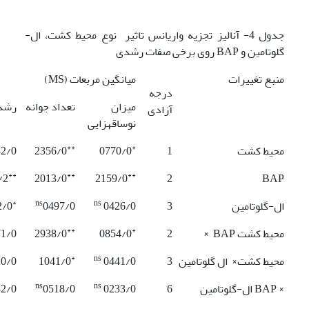
جدول 4- آنالیز تجزیه واریانس تاثیر
نوع محیط کشت، ال-
گلوتامین و BAP روی برخی صفات رشدی
منبع تغییرات
میانگین مربعات (MS)
درجه
میزان
تعداد جوانه
رشد 
آزادی
نوساقه­زایی
**
*
محیط کشت
1
0770/0
2356/0
32/0
**
**
**
/2
2013/0
2159/0
2
BAP
*
ns
ns
ال-گلوتامین
3
0426/0
0497/0
2/0
**
*
محیط کشت BAP ×
2
0854/0
2938/0
71/0
*
ns
محیط کشت× ال گلوتامین
3
0441/0
1041/0
20/0
ns
ns
× BAP ال-گلوتامین
6
0233/0
0518/0
32/0