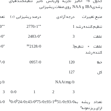
جدول 6- آنالیز تجزیه واریانس تاثیر تنظیم­کنند­ه­های
رشدیIBA و NAA روی صفات ریشه­زایی
منبع تغییرات
درجه آزادی
درصد ریشه­زایی (%)
تعد
**
**
تنظیم کننده رشد
1
2770/1
0
*
*
غلظت
3
2483/0
/0
*
ns
غلظت × تنظیم
3
2128/0
/0
کننده رشد
خطا
120
0957/0
7/0
کل
127
(mg/l)IBA
(mg/l)NAA
3
0/0
1
2
3
b
b
a
ab
تعداد ریشه به
51/0±93/0
75/0±93/1
24/0±43/0
0/0
6/0
#
ازای ریزنمونه