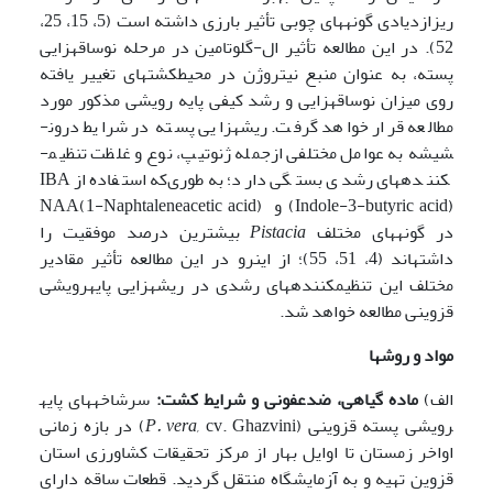
ریزازدیادی گونه­های چوبی تأثیر بارزی داشته است (5، 15، 25،
52). در این مطالعه تأثیر ال-گلوتامین در مرحله نوساقه­زایی
پسته، به عنوان منبع نیتروژن در محیط­کشت­های تغییر یافته
روی میزان نوساقه­زایی و رشد کیفی پایه رویشی مذکور مورد
مطالعه قرار خواهد گرفت. ریشه­زایی پسته در شرایط درون­
شیشه به عوامل مختلفی ازجمله ژنوتیپ، نوع و غلظت تنظیم­
کننده­های رشدی بستگی دارد؛ به‌طوری‌که استفاده از IBA
(Indole-3-butyric acid) و NAA(1-Naphtaleneacetic acid)
در گونه­های مختلف
Pistacia
بیشترین درصد موفقیت را
داشته­اند (4، 51، 55)؛ از اینرو در این مطالعه تأثیر مقادیر
مختلف این تنظیم­کننده­های رشدی در ریشه­زایی پایه­­رویشی
قزوینی مطالعه خواهد شد.
مواد و روشها
الف)
ماده گیاهی، ضدعفونی و شرایط کشت:
سرشاخه­های پایه
رویشی پسته قزوینی (
P. vera,
cv. Ghazvini) در بازه زمانی
اواخر زمستان تا اوایل بهار از مرکز تحقیقات کشاورزی استان
قزوین تهیه و به آزمایشگاه منتقل گردید. قطعات ساقه دارای