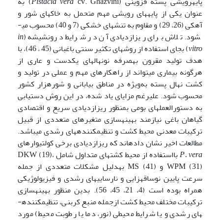
پایه­رویشی پسته قزوینی (
Pistacia vera
cv. Ghazvini) به
عنوان یکی از پایه­های ­رویشی مهم متحمل به خاک­های شور و
آهکی (26، 29) و مقاوم به تنش­های خشکی (7 و 40) محسوب می­
شود. تلاش برای ریزازدیادی آن در شرایط درون­شیشه (
in
vitro
) بجای استفاده از روش­های تکثیر سنتی باغبانی (45 ، 46)، با
هدف تولید مقرون ­به­صرفه نونهال­های یکدست و عاری از
هرگونه بیماری می­تواند از راهکارهای مهم و عملی در تولید و
کشت نهال پسته به‌ویژه در مناطق بیابانی و شوره­زار کشور
محسوب شود. علی­رغم مزایای یاد شده، در این روش دستیابی
به دستورالعمل­های بومی بمنظور ریزازدیادی سریع و اقتصادی
گیاهان باغی نیازمند بهینه­سازی متغیرهای متعددی از قبیل
ترکیبات معدنی محیط کشت و تنظیم­کننده­های رشدی می­باشد.
مطالعات اخیر نشان داده­اند که ریز­ازدیادی برخی کولتیوارهای
P. vera
بااستفاده از محیط کشت­های متداول شامل DKW (19)،
WPM (31) و MS (41) به­دلیل مشکلات متعددی از جمله
سرعت پایین نوساقه­زایی و نارسایی­های رشدی و فیزیولوژیکی
همراه بوده است (4، 21، 45، 56). بدین منظور بهینه­سازی
ترکیبات مختلف محیط کشت ازجمله منبع کربنی، تنظیم­کننده­
های رشدی و یا شرایط محیطی (نور، دما یا رطوبت محیط) مورد