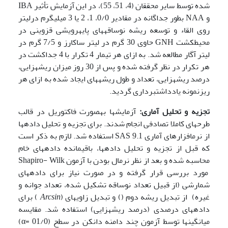
شده توسط سایر محققان (4، 51، 55)، در این آزمایش تأثیر IBA
و NAA بطور جداگانه در مقادیر 0/0، 1، 2 یا 3 میلی­گرم درلیتر
روی القاء و توسعه ریشه نوساقه­های پایه­رویشی قزوینی در
محیط­کشت GNH حاوی 30 گرم در لیتر ساکارز و 7/5 گرم در
لیتر آگار مطالعه شد. به ازای هر تیمار 4 تکرار با 4 جداکشت در
هر تکرار در نظر گرفته شده و پس از 30 روز میزان ریشه­زایی،
درصد ریشه­زایی، تعداد و طول ریشه­­های ایجاد شده به ازای هر
ریزنمونه یادداشت­برداری گردید.
تجزیه ‌و تحلیل آماری:
آزمایش­ها به­صورت فاکتوریل در قالب
طرح­های کاملا تصادفی انجام شدند. برای تجزیه و تحلیل داده­ها
از نرم­افزارهای آماری SAS 9.1 استفاده شد. لازم به ذکر است
که قبل از تجزیه و تحلیل داده­ها، باقیمانده داده­های خام
محاسبه شده و بعد از نظر نرمال بودن با آزمون Shapiro- Wilk
مورد بررسی قرار گرفته و در صورت نیاز برای داده­های
شمارشی (از قبیل تعداد نوساقه تشکیل شده، تعداد جوانه و
غیره) از تبدیل ریشه دوم () و تبدیل زاویه­ای (
Arcsin
) برای
داده­های درصدی (درصد ریشه­زایی) استفاده شد. مقایسه
میانگین­ها توسط آزمون چند دامنه دانکن در سطح (01/0 =α)