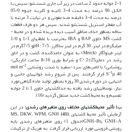
1-2 جوانه حدود 2 سـاعت در زیر آب جاری شستـشو، سـپس بـا
الکـل 96 درصد بـه مـدت 4-3 ثانیـه و کلریـد جیـوه 05/0
درصد به مـدت 4-3 دقیقـه ضـدعفونی و در نهایت 3 مرتبه با
آب مقطـر اسـتریل شستـشو شدند. سپس هر دو طرف قطعات
ساقه بمنظور حذف مناطق آسیب دیده بریده شده و در محیط ­
کشت MS حاوی BAP و IBA به‌ترتیب با غلظت­های 1/1 و 1/0
میلی­گرم در لیتر، 30 گرم در لیتر ساکارز، 7/5 : pHو 7/5گرم در
لیتر فیتوآگار (Merck) به‌ عنوان جامد­کننده، کشت و در اتاق
رشد در دمایC
°
2±25 و شرایط نوری 8/16 ساعت (تاریکی/
-2
روشنایی) با لامپ‌های سرد-سفید با شدت روشنایی mol m
-1
S
µ 40 قرار گرفتند. پس از شروع رشد جوانه­های جانبی و
انتهایی، در دوره رشدی 30 روزه بمنظور تولید ماده گیاهی مورد
نیاز، نوساقه­های رشد یافته به جداکشت­های حاوی 1 تا 2 جوانه
تقسیم و به محیط ­کشت جدید منتقل گردید (16).
ب) تأثیر محیط­کشت­های مختلف روی متغیر­های رشدی:
در این
آزمایش تأثیر محیط­ کشت­های MS، DKW، WPM، GNH
،
(41)
GNH-A یاGNH-B(جدول 1) روی متغیرهای رشدی پایه
رویشی قزوینی مورد ارزیابی قرار گرفت. به هریک از ترکیبات