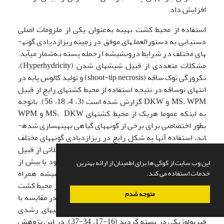
افزایش داد.
استفاده از محیط ­کشت بهینه به‌عنوان یکی از ملزومات اصلی
دستیابی به دستورالعمل­های موفق در زمینه ریزازدیادی گونه­
های مختلف در شرایط درون­شیشه ازجمله پسته به‌شمار می­آید.
مشکلات متعددی از قبیل شیشه­ای شدن (Hyperhydricity)،
نکروزگی نوک ساقه (shoot-tip necrosis) و تولید کالوس پایه در
انتهای نوساقه در نتیجه استفاده از محیط ­کشت­های رایج از قبیل
MS، WPM و DKW گزارش شده است (3، 4، 18، 56). باتوجه
به اینکه عموما هریک از محیط­ کشت­های MS، DKW و WPM
بطور اختصاصی برای برخی از گونه­های گیاهی بهینه­سازی شده­
اند، استفاده آنها به شکل رایج در ریزازدیادی گونه­های مختلف
گیاهی، در موارد متعدد عموما همراه با بروز مشکلاتی از قبیل
فقر یا مسمویت عنصر و عناصر خاص (ناشی از کمبود یا بیش از
این وب سایت از کوکی ها برای اطمینان از ارائه بهترین
حد آستانه تحمل رشدی گیاه) در شرایط درون­شیشه همراه
خدمات استفاده می کند.
بوده است (8، 9، 28). در مطالعات پیشین استفاده از محیط ­کشت
متوجه شدم
GNH به دلیل برخی تغییرات در عناصر پرمصرف در مقایسه با
MS، منجر به کاهش و یا حذف برخی از نارسایی­های رشدی
فیزیولوژیکی در پسته گردید (16-17، 34-37). در این پژوهش