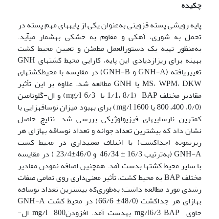
چکیده
پایه­­ رویشی پسته قزوینی به‌عنوان یکی از پایه­های مهم پسته در
تحمل به شوری، آهکی و مقاوم به خشکی به­شمار می­آید.
به‌منظور تهیه یک دستورالعمل مطمئن و تعیین محیط کشت
بهینه برای ریزازدیادی این پایه، کارایی محیط­ کشت­های GNH
تغییریافته (GNH-A و GNH-B) در مقایسه با محیط­کشت­های
MS، WPM، DKW یا GNH مطالعه شد. علاوه بر این تأثیر
مقادیر مختلف BAP (1/1، 8/1 یا 6/3 mg/l) و ال-گلوتامین
(0/0، 400، 800 یا 1600 mg/l) برای بهبود میزان نوساقه­زایی با
کمترین نارسایی­های فیزیولوژیکی بررسی شد. نتایج حاصل
نشان داد که بیشترین تعداد جوانه و تعداد نوساقه به­ازای هر
ریزنمونه (جداکشت) با اختلاف معنی­داری در محیط­ کشت
GNH-A (به‌ترتیب 16/3 ± 46/34 و 46/0±23/4 ) در مقایسه
با سایر محیط ­کشت­ها بدست آمد. همچنین اضافه نمودن مقادیر
مختلف BAP به محیط ­کشت، تأثیر معنی‌داری روی تمامی صفات
رشدی مورد مطالعه داشت؛ به‌طوری‌که بیشترین تعداد نوساقه
به­ازای هر جداکشت (48/0± 66/6) در محیط ­کشت GNH-A
حاوی mg/l6/3 BAP به­دست آمد. افزودنmg/l 800 ال-