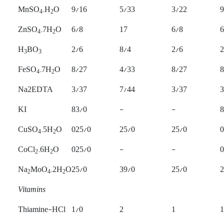
MnSO
.H
O
9/16
5/33
3/22
9
4
2
ZnSO
.7H
O
6/8
17
6/8
6
4
2
H
BO
2/6
8/4
2/6
2
3
3
FeSO
.7H
O
8/27
4/33
8/27
8
4
2
Na2EDTA
3/37
7/44
3/37
3
KI
83/0
-
-
8
CuSO
.5H
O
025/0
25/0
25/0
0
4
2
CoCl
.6H
O
025/0
-
-
0
2
2
Na
MoO
.2H
O
25/0
39/0
25/0
2
2
4
2
Vitamins
Thiamine-HCl
1/0
2
1
1