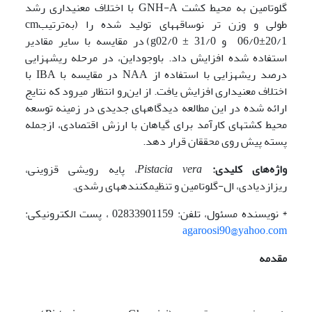
گلوتامین به محیط­ کشت GNH-A با اختلاف معنی­داری رشد
طولی و وزن تر نوساقه­های تولید شده را (به‌ترتیبcm
06/0±20/1 و g02/0 ± 31/0) در مقایسه با سایر مقادیر
استفاده شده افزایش داد. باوجوداین، در مرحله ریشه­زایی
درصد ریشه­زایی با استفاده از NAA در مقایسه با IBA با
اختلاف معنی­داری افزایش یافت. از این‌رو انتظار می­رود که نتایج
ارائه شده در این مطالعه دیدگاه­های جدیدی در زمینه توسعه
محیط ­کشت­های کارآمد برای گیاهان با ارزش اقتصادی، ازجمله
پسته پیش روی محققان قرار دهد.
واژه‌های کلیدی:
Pistacia vera
، پایه ­رویشی قزوینی،
ریزازدیادی، ال-گلوتامین و تنظیم­کننده­های رشدی.
* نویسنده مسئول، تلفن: 02833901159 ، پست الکترونیکی:
agaroosi90@yahoo.com
مقدمه