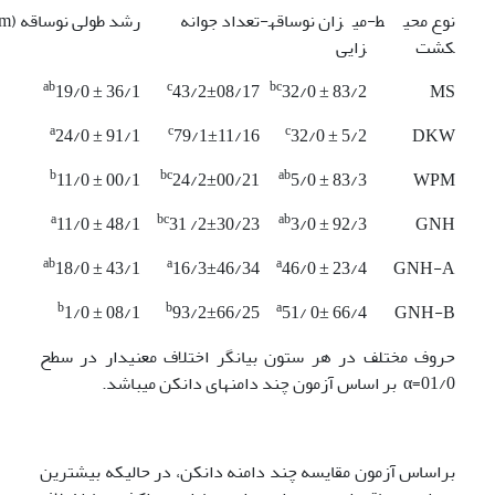
نوع محیط­
میزان نوساقه­
تعداد جوانه
رشد طولی نوساقه (cm)
کشت
زایی
ab
c
bc
19/0 ± 36/1
43/2±08/17
32/0 ± 83/2
MS
a
c
c
24/0 ± 91/1
79/1±11/16
32/0 ± 5/2
DKW
b
bc
ab
11/0 ± 00/1
24/2±00/21
5/0 ± 83/3
WPM
a
bc
ab
11/0 ± 48/1
31 /2±30/23
3/0 ± 92/3
GNH
ab
a
a
18/0 ± 43/1
16/3±46/34
46/0 ± 23/4
GNH-A
b
b
a
1/0 ± 08/1
93/2±66/25
51/ 0± 66/4
GNH-B
حروف مختلف در هر ستون بیانگر اختلاف معنی­دار در سطح
01/0=α بر اساس آزمون چند دامنه­ای دانکن می­باشد.
براساس آزمون مقایسه چند دامنه دانکن، در حالیکه بیشترین