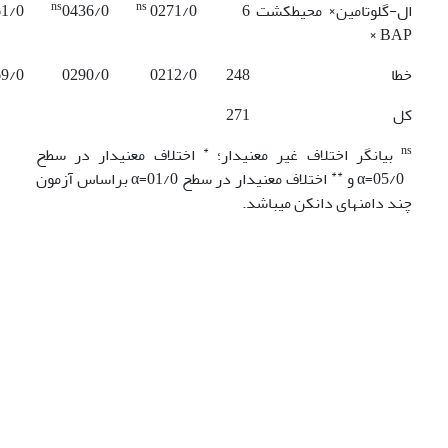
ns
ns
ال-گلوتامین× محیط­کشت
6
0271/0
0436/0
61/0
BAP ×
خطا
248
0212/0
0290/0
69/0
کل
271
*
ns
بیانگر اختلاف غیر معنی­دار؛
اختلاف معنی­دار در سطح
**
05/0=α و
اختلاف معنی­دار در سطح 01/0=α براساس آزمون
چند دامنه­ای دانکن می­باشد.