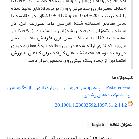
آمد. افزودنmg/l 800 ال-گلوتامین به محیط‌کشت GNH-A با
اختلاف معنی‌داری رشد طولی و وزن تر نوساقه‌های تولید شده
را (به ترتیبcm 06/0±20/1 و g02/0 ± 31/0) در مقایسه با
سایر مقادیر استفاده شده افزایش داد. علی‌رغم این، در
مرحله ریشه‌زایی، درصد ریشه‌زایی با استفاده از NAA در
مقایسه با IBA با اختلاف معنی‌داری افزایش یافت. انتظار
می‌رود که نتایج ارائه شده در این مطالعه دیدگاه‌های جدیدی
در زمینه توسعه محیط‌کشت‌های کارآمد برای گیاهان با ارزش
اقتصادی، از جمله پسته پیش روی محققین قرار دهد.
کلیدواژه‌ها
Pistacia vera
پایه ‌رویشی قزوینی
ریزازدیادی
ال-گلوتامین
و تنظیم‌کننده‌های رشدی
20.1001.1.23832592.1397.31.2.14.2
عنوان مقاله
English
Improvement of culture media and PGRs in