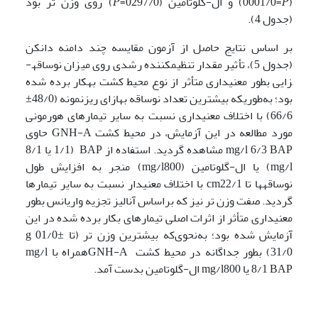
) و ال-گلوتامین (0297/0=
P
(0001/0=
P
) روی وزن تر بود
(جدول 4).
بر اساس نتایج حاصل از آزمون مقایسه چند دامنه­ دانکن
(جدول 5)، تأثیر مقدار تنظیم­کننده رشدی روی میزان نوساقه­
زایی بطور معنی­داری متأثر از نوع محیط ­کشت به­کار برده شده
بود؛ به‌طوری­که بیشترین تعداد نوساقه به­ازای ریز­نمونه (48/0±
66/6) با اختلاف معنی­داری نسبت به سایر تیمارهای هورمونی
مورد مطالعه در این آزمایش، در محیط ­کشت GNH-A حاوی
mg/l 6/3 BAP مشاهده گردید. استفاده از BAP (1/1 یا 8/1
mg/l) یا ال-گلوتامین (mg/l800) منجر به افزایش طول
نوساقه­ها تا cm22/1 با اختلاف معنی­دار نسبت به سایر تیمارها
گردید. صفت وزن تر نیز که براساس آنالیز تجزیه واریانس بطور
معنی­داری متأثر از اثرات اصلی تیمارهای بکار برده شده در این
آزمایش شده بود؛ به‌نحوی‌که بیشترین وزن تر (تا g 01/0±
31/0) بطور جداگانه در محیط­ کشت GNH-Aهمراه با mg/l
8/1 BAP یا mg/l800 ال-گلوتامین بدست آمد.