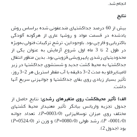
انجام شد.
نتایج
بیش از 60 درصد جداکشت­های ضدعفونی شده براساس روش
یاد­شده در قسمت مواد و روش­ها عاری از هرگونه آلودگی
باکتریایی و قارچی بود. باوجوداین، ترشح ترکیبات فنولی به‌ویژه
در طول 2 تا 3 ماه اول شروع آزمایش به عنوان یکی از
محدودیت­های رشدی پایه­رویشی قزوینی بود. بدین ­منظور انتقال
جداکشت­ها به محیط ­کشت جدید و شستشوی جداکشت­ها در زیر
لامین­ایرفلو به مدت 2-3 دقیقه با آب مقطر استریل هر 2-3 روز،
تأثیر بسیار زیادی روی بقای جداکشت­ها و جوانه­زنی سریع آنها
داشت.
الف) تأثیر محیط­کشت­ روی متغیرهای رشدی:
نتایج حاصل از
جدول تجزیه واریانس بیانگر تأثیر معنی­دار محیط­ کشت­های
مختلف روی میزان نوساقه­زایی (0003/0=
P
)، تعداد جوانه
(0001/0>
P
)، رشد طولی (0080/0=
P
) و وزن تر (0524/0=
P
)
بود (جدول 2).