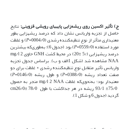
ج) تأثیر اکسین روی ریشه‌زایی پایه­های رویشی قزوینی:
نتایج
حاصل از تجزیه واریانس نشان داد که درصد ریشه­زایی بطور
معنی­داری متأثر از نوع تنظیم­کننده رشدی (0004/0=
P
) و غلظت
مورد استفاده (0559/0=
P
) بود (جدول 6)؛ به‌طوری‌که بیشترین
درصد ریشه­زایی (%5 ±20) در محیط­ کشت GNH حاوی mg/l 2
NAA مشاهده شد (شکل 1الف و ب). براساس جدول تجزیه
واریانس تأثیر متقابل نوع تنظیم­کننده رشدی × غلظت برای دو
صفت تعداد ریشه (0388/0=
P
) و طول ریشه (0146/0=
P
)
معنی­دار بود؛ به‌نحوی‌که غلظت mg/l 2 NAA منجر به حصول
75/0± 93/1 ریشه در هر جداکشت با طول cm26/0± 78/0
گردید (جدول 6 و شکل 1).