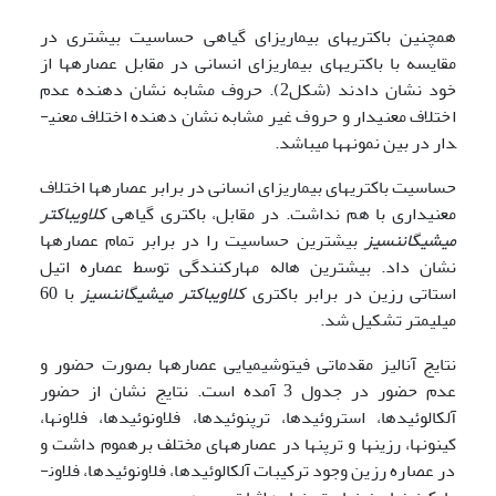
همچنین باکتری­های بیماری­زای گیاهی حساسیت بیشتری در
مقایسه با باکتری­های بیماری­زای انسانی در مقابل عصاره­ها از
خود نشان دادند (شکل2). حروف مشابه نشان دهنده عدم
اختلاف معنی­دار و حروف غیر مشابه نشان دهنده اختلاف معنی­
دار در بین نمونه­ها می­باشد.
حساسیت باکتری­های بیماری­زای انسانی در برابر عصاره­ها اختلاف
معنی­داری با هم نداشت. در مقابل، باکتری گیاهی
کلاویباکتر
میشیگاننسیز
بیشترین حساسیت را در برابر تمام عصاره­ها
نشان داد. بیشترین هاله مهارکنندگی توسط عصاره اتیل
استاتی رزین در برابر باکتری­
کلاویباکتر میشیگاننسیز
با 60
میلی­متر تشکیل شد.
نتایج آنالیز مقدماتی فیتوشیمیایی عصاره­ها بصورت حضور و
عدم حضور در جدول 3 آمده است. نتایج نشان از حضور
آلکالوئید­ها، استروئیدها، ترپنوئیدها، فلاونوئیدها، فلاون­ها،
کینون­ها، رزین­ها و ترپن­ها در عصاره­های مختلف بره­موم داشت و
در عصاره رزین وجود ترکیبات آلکالوئید­ها، فلاونوئیدها، فلاون­