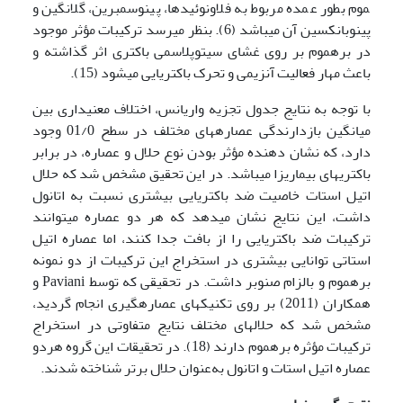
موم بطور عمده مربوط به فلاونوئید­ها، پینوسمبرین، گلانگین و
پینوبانکسین آن می‍باشد (6). بنظر می­رسد ترکیبات مؤثر موجود
در بره­موم بر روی غشای سیتوپلاسمی باکتری اثر گذاشته و
باعث مهار فعالیت آنزیمی و تحرک باکتریایی می­شود (15).
با توجه به نتایج جدول تجزیه واریانس، اختلاف معنی­داری بین
میانگین بازدارندگی عصاره­های مختلف در سطح 01/0 وجود
دارد، که نشان دهنده مؤثر بودن نوع حلال و عصاره­، در برابر
باکتری­های بیماری­زا می­باشد. در این تحقیق مشخص شد که حلال
اتیل استات خاصیت ضد باکتریایی بیشتری نسبت به اتانول
داشت، این نتایج نشان می­دهد که هر دو عصاره می­توانند
ترکیبات ضد باکتریایی را از بافت جدا کنند، اما عصاره اتیل
استاتی توانایی بیشتری در استخراج این ترکیبات از دو نمونه
بره­موم و بالزام صنوبر داشت. در تحقیقی که توسط Paviani و
همکاران (2011) بر روی تکنیک­های عصاره­گیری انجام گردید،
مشخص شد که حلال­های مختلف نتایج متفاوتی در استخراج
ترکیبات مؤثره بره­موم دارند (18). در تحقیقات این گروه هردو
عصاره اتیل استات و اتانول به‌عنوان حلال برتر شناخته شدند.