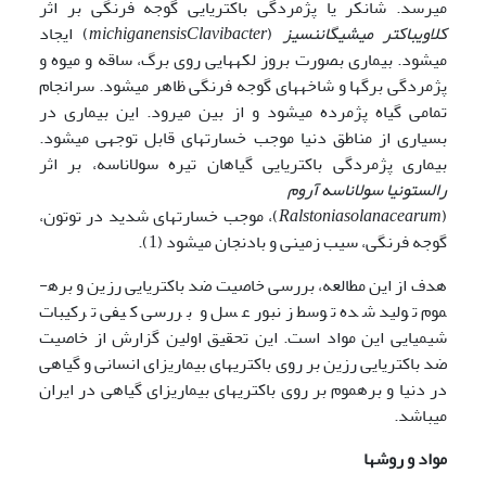
می­رسد. شانکر یا پژمردگی باکتریایی گوجه فرنگی بر اثر
کلاویباکتر میشیگاننسیز
(
Clavibacter
michiganensis
) ایجاد
می­شود. بیماری بصورت بروز لکه­هایی روی برگ، ساقه و میوه و
پژمردگی برگ­ها و شاخه­های گوجه فرنگی ظاهر می­شود. سرانجام
تمامی گیاه پژمرده می­شود و از بین می­رود. این بیماری در
بسیاری از مناطق دنیا موجب خسارت­های قابل توجهی می­شود.
بیماری پژمردگی باکتریایی گیاهان تیره سولاناسه، بر اثر
رالستونیا سولاناسه آروم
(
solanacearum
Ralstonia
)، موجب خسارت­های شدید در توتون،
گوجه فرنگی، سیب زمینی و بادنجان می­شود (1).
هدف از این مطالعه، بررسی خاصیت ضد باکتریایی رزین و بره­
موم تولید شده توسط زنبور عسل و بررسی کیفی ترکیبات
شیمیایی این مواد است. این تحقیق اولین گزارش از خاصیت
ضد باکتریایی رزین بر روی باکتری­های بیماری­زای انسانی و گیاهی
در دنیا و بره­موم بر روی باکتری­های بیماری­زای گیاهی در ایران
می­باشد.
مواد و روشها