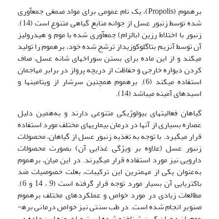
بره­موم (Propolis)، یک نام عمومی برای مواد صمغی جمع­آوری
شده توسط زنبور ­عسل از جوانه منابع گیاهی متنوع است (14).
زنبور با اختلاط رزین (بالزام) جمع­آوری شده با موم و هیدرولیز
آن توسط آنزیم بتاگلوکوزیداز ترشح شده خود، بره­موم را تولید
می­کند و از این ماده برای بستن سوراخ­های شانه عسل، صاف
کردن دیواره خارجی و حفاظت از دریچه پرواز در برابر مهاجمان
استفاده می­کند (6). بره­موم همچنین سرشار از ویتامین­ها و
اسید­های آمینه می­باشد (14).
گیاهان فعالیت­های بیولوژیکی متنوعی دارند و به‌همین دلیل
عصاره بسیاری از آنها در درمان بیماری­های مختلف مورد استفاده
قرار می­گیرد. با توجه به تغذیه زنبور عسل­ از گیاهان، محصولات
زنبور عسل (علاوه بر ویژگی غذایی آن) بصورت محصولات
دارویی نیز مورد استفاده قرار می­گیرند. در این میان، بره­موم
به‌عنوان یکی از مهمترین این ترکیبات، بعلت خصوصیات ضد
باکتریایی آن بسیار مورد توجه قرار گرفته است (9 ، 14 و 6).
مطالعات زیادی در مورد خواص و عملکردهای مختلف بره­موم
صنوبر انجام شده است. در طب سنتی نیز خواص درمانی بره­
موم، از دوران کهن شناخته شده است و امروزه این ماده در