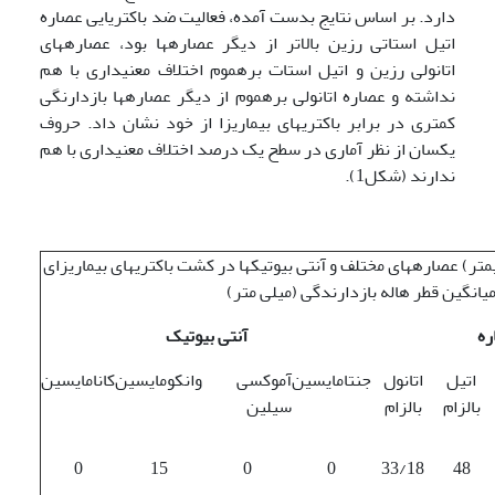
دارد. بر اساس نتایج بدست آمده، فعالیت ضد باکتریایی عصاره
اتیل استاتی رزین بالاتر از دیگر عصاره­ها بود، عصاره­های
اتانولی رزین و اتیل استات بره­موم اختلاف معنی­داری با هم
نداشته و عصاره اتانولی بره­موم از دیگر عصاره­ها بازدارنگی
کمتری در برابر باکتری­های بیماری­زا از خود نشان داد. حروف
یکسان از نظر آماری در سطح یک درصد اختلاف معنی­داری با هم
ندارند (شکل1).
یلی­متر) عصاره­های مختلف و آنتی بیوتیک­ها در کشت باکتری­های بیماری­زای
میانگین قطر هاله بازدارندگی (میلی متر)
ره
آنتی بیوتیک
اتیل
اتانول
جنتامایسین
آموکسی
وانکومایسین
کانامایسین
بالزام
بالزام
سیلین
0
15
0
0
33/18
48