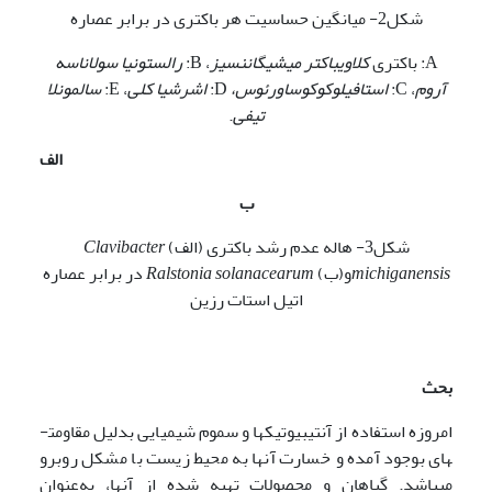
شکل2- میانگین حساسیت هر باکتری در برابر عصاره
A: باکتری
کلاویباکتر
میشیگاننسیز
، B:
رالستونیا سولاناسه
آروم
، C:
استافیلوکوکوس
اورئوس،
D:
اشرشیا کلی
، E:
سالمونلا
تیفی
.
الف
ب
شکل3- هاله عدم رشد باکتری (الف)
Clavibacter
michiganensis
و(ب)
Ralstonia solanacearum
در برابر عصاره
اتیل استات رزین
بحث
امروزه استفاده از آنتی­بیوتیک­ها و سموم شیمیایی بدلیل مقاومت­
های بوجود آمده و خسارت آنها به محیط زیست با مشکل روبرو
می­باشد. گیاهان و محصولات تهیه شده از آنها، به‌عنوان