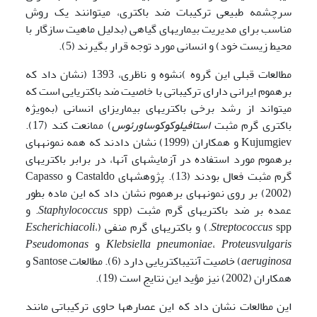
سرچشمه طبیعی ترکیبات ضد باکتری، می‍توانند یک روش
مناسب برای مدیریت بیماری­های گیاهی (بدلیل ماهیت سازگار با
محیط زیست خود) و انسانی مورد توجه قرار بگیرند (5).
مطالعات قبلی این گروه )نشوه و ناظری، 1393 (نشان داد که
بره­موم ایرانی دارای ترکیباتی با خاصیت ضد باکتریایی است که
می­تواند از رشد برخی باکتری­های بیماری­زای انسانی (به‌ویژه
باکتری گرم مثبت
استافیلوکوکوس
اورئوس
) ممانعت کند (17).
Kujumgiev و همکاران (1999) نشان دادند که همه نمونه­های
بره­موم مورد استفاده در آزمایش­های آنها، در برابر باکتری­های
گرم مثبت فعال بودند (13). پژوهش­های Castaldo و Capasso
(2002) بر روی نمونه­های بره­موم نشان داد که این ماده بطور
عمده بر ضد باکتری­های گرم مثبت (
spp. و
Staphylococcus
spp.) و باکتری­های گرم منفی (
Streptococcus
،
coli
Escherichia
vulgaris
Proteus
،
pneumoniae
Klebsiella
و
Pseudomonas
aeruginosa
) خاصیت آنتی­باکتریایی دارد (6). مطالعات Santose و
همکاران (2002) نیز مؤید این نتایج است (19).
این مطالعات نشان داد که این عصاره­ها حاوی ترکیباتی مانند