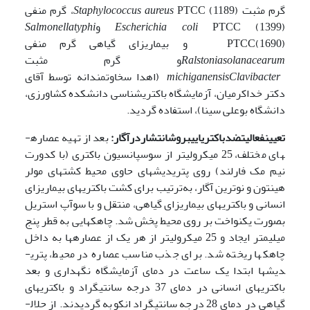
گرم مثبت
PTCC (1189)، گرم منفی
aureus
Staphylococcus
PTCC (1399) و
Escherichia coli
typhi
Salmonella
PTCC(1690) و بیماری­زای گیاهی گرم منفی
solanacearum
Ralstonia
و گرم مثبت
Clavibacter
michiganensis
(اهدا سخاوت­مندانه توسط آقای
دکتر خداکرمیان، آزمایشگاه باکتری­شناسی دانشکده کشاورزی،
دانشگاه بوعلی سینا)، استفاده گردید.
تعیین
فعالیت
ضد
باکتریایی
بروش
انتشار
در
آگار:
بعد از تهیه عصاره­
های مختلف، 25 میکرولیتر از سوسپانسیون باکتری (با کدورت
نیم مک فارلند) روی پتری­دیش­های حاوی محیط کشت­های مولر
هینتون و نوترین آگار، به‌ترتیب برای کشت باکتری­های بیماری­زای
انسانی و باکتری­های بیماری­زای گیاهی، منتقل و با سوآپ استریل
بصورت یکنواخت بر روی محیط پخش شد. چاهک­هایی به قطر پنج
میلی­متر ایجاد و 25 میکرولیتر از هر یک از عصاره­ها به داخل
چاهک­ها ریخته شد. برای جذب مناسب عصاره در محیط، پتری­
دیش­ها ابتدا یک ساعت در دمای آزمایشگاه نگه­داری و بعد
باکتری­های انسانی در دمای 37 درجه سانتی­گراد و باکتری­های
گیاهی در دمای 28 درجه سانتی­گراد انکوبه گردیدند. از حلال­