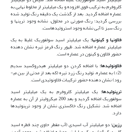
کلروفرم به ترکیب فوق افزوده و یک میلی­لیتر از مخلوط نهایی به
عصاره اضافه گردید. بعد از گذشت یک دقیقه رنگ تولید شده
بررسی گردید؛ رنگ صورتی در محلول، نشانه وجود ترپن­ها و
رنگ سبز تا آبی نشانه وجود استروئیدهاست.
فلاون­ها و کینون­ها:
یک میلی­لیتر اسید سولفوریک غلیظ به یک
میلی­لیتر عصاره اضافه شد. ظهور رنگ قرمز تیره نشان دهنده
حضور فلاون و کینون در عصاره است.
فلاونوئید­ها:
با اضافه کردن دو میلی­لیتر هیدروکسید سدیم
(2%) به عصاره، تولید رنگ زرد تیره (که بعد از مدتی از بین می­
رود) نشان دهنده حضور ترکیبات فلاونوئیدی است.
ترپنوئیدها:
یک میلی­لیتر کلروفرم به یک میلی­لیتر اسید
سولفوریک اضافه گردید و بعد 200 میکرولیتر از آن به عصاره
اضافه شد. تشکیل رنگ خاکستری نشان از وجود ترپنوئیدها
دارد.
رزین:
دو میلی­لیتر آب اسیدی (آب مقطر حاوی چند قطره اسید
کلریدیک 4%) به یک میلی­لیتر عصاره اضافه شد. بوجود آمدن