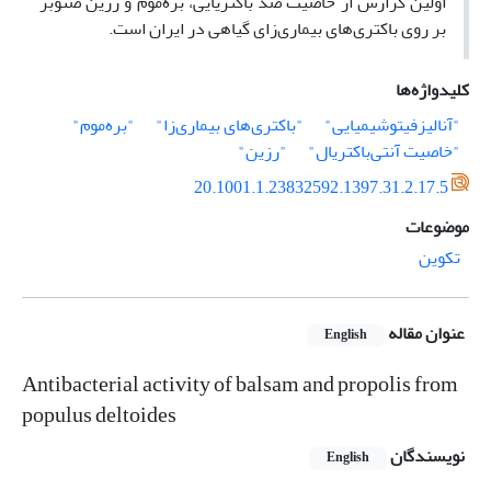
اولین گزارش از خاصیت ضد باکتریایی، بره‌موم و رزین صنوبر
بر روی باکتری‌های بیماری‌زای گیاهی در ایران است.
کلیدواژه‌ها
"آنالیزفیتوشیمیایی"
"باکتری‌های بیماری‌زا"
"بره‌موم"
"خاصیت آنتی‌باکتریال"
"رزین"
20.1001.1.23832592.1397.31.2.17.5
موضوعات
تکوین
عنوان مقاله
English
Antibacterial activity of balsam and propolis from
populus deltoides
نویسندگان
English