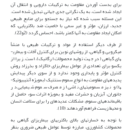
برای بدست آوردن مقاومت به ترکیبات دارویی و انتقال آن
ایجاد شده است، به یک نگرانی جدی جهانی تبدیل شده­ است.
این مسئله سبب شده که نیاز به جستجو برای منابع طبیعی
جدید، ارزان، مؤثر و غیر سمی با خاصیت ضد باکتریایی­، که
امکان ایجاد مقاومت به آنها کمتر باشد، احساس گردد (2و22).
از طرف دیگر استفاده از مواد و ترکیبات طبیعی با منشأ
میکروبی و گیاهی، از روش­های نوین برای کنترل آفات و بیماری­
های گیاهی (در جهت تولید محصولات ارگانیک)، است. زیرا از
یکسو برای تعدادی از عوامل بیماری­زای خاک­زاد و بذر­زاد روش
کنترل مؤثر و پایداری وجود ندارد و از سوی دیگر پیدایش
پدیده­های مقاومت به انواع سموم سنتتیک (به‌ویژه آنتی­بیوتیک­
ها) و نیز مسمومیت­های ناشی از مصرف سموم شیمیایی در
جانوران، آبزیان و حشرات مفید و به‌ویژه اثرات سوء حاصل از
باقی­مانده­های سموم، مشکلات عدیده­ای را برای سلامت انسان
و محیط زیست فراهم آورده­اند (10).
با توجه به خسارت­های بالای باکتری­های بیماری­زای گیاهی به
محصولات کشاورزی، مبارزه توسط عوامل طبیعی ضروری بنظر