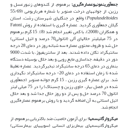
جمع­آوری
نمونه
و
عصاره‌گیری:
بره­موم، از کندوهای زنبورعسل و
رزین، از جوانه­های درخت صنوبر با شماره هرباریومی (55/69
deltoides
Populus
) واقع در جنگل­های شهرستان رشت، استان
گیلان جمع­آوری گردید. عصاره­ گیری با استفاده از روش Fatoni
و همکاران (2008)، با کمی تغییر انجام شد (8). 15 گرم بره­موم
در 75 میلی­لیتر حلال­های آلی (اتانولی70 درصد و اتیل استاتی)
حل شد و ظروف محتوی عصاره سه شبانه روز در دمای 28 درجه
سانتی­گراد تکان داده شدند. بعد از سانتریفیوژ، با شدت 9000
دور در دقیقه، جداسازی مایع رویی و بعد حلال بوسیله دستگاه
بن­ماری در دمای 65 درجه سانتی­گراد تبخیرگردید. عصاره تغلیظ
شده تا زمان استفاده در دمای 20- درجه سانتی­گراد نگه­داری
شد. برای عصاره گیری رزین ، 15 گرم جوانه صنوبر (جمع­­آوری
شده در فصل بهار، حاوی رزین و چسبناک) را در 75 میلی لیتر
اتانول 70 درصد حل و پس از دو روز حلال جدا شد و بعد حلال
اتیل استاتی به آن اضافه گردید و با روش بره­موم عصاره‌گیری
انجام شد.
میکروارگانیسم­ها:
برای آزمون خاصیت ضد باکتریایی بره­موم، از
میکروارگانیسم­های بیماری­زای انسانی (سویه­های بیمارستانی)