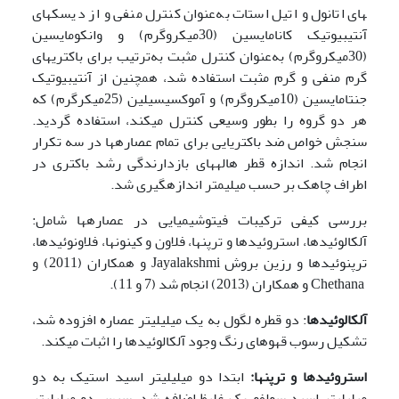
های اتانول و اتیل استات به‌عنوان کنترل منفی و از دیسک­های
آنتی­بیوتیک کانامایسین (30میکروگرم) و وانکومایسین
(30میکروگرم) به‌عنوان کنترل مثبت به‌ترتیب برای باکتری­های
گرم منفی و گرم مثبت استفاده شد، همچنین از آنتی­بیوتیک
جنتامایسین (10میکروگرم) و آموکسی­سیلین (25میکرگرم) که
هر دو گروه را بطور وسیعی کنترل می­کند، استفاده گردید.
سنجش خواص ضد­ باکتریایی برای تمام عصاره­ها در سه تکرار
انجام شد. اندازه قطر هاله­های بازدارندگی رشد باکتری در
اطراف چاهک بر حسب میلی­متر اندازه­گیری شد.
بررسی کیفی ترکیبات فیتوشیمیایی در عصاره­ها شامل:
آلکالوئیدها، استروئیدها و ترپن­ها، فلاون و کینون­ها، فلاونوئیدها،
ترپنوئیدها و رزین بروش Jayalakshmi و همکاران (2011) و
Chethana و همکاران (2013) انجام شد (7 و 11).
آلکالوئیدها
: دو قطره لگول به یک میلی­لیتر عصاره افزوده شد،
تشکیل رسوب قهوه­ای رنگ وجود آلکالوئید­ها را اثبات می­کند.
استروئیدها و ترپن­ها:
ابتدا دو میلی­لیتر اسید استیک به دو
میلی­لیتر اسید سولفوریک غلیظ اضافه شد. سپس دو میلی­لیتر