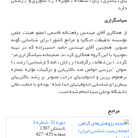
های بیشتری برای استفاده، به‌ویژه در کشاورزی و پزشکی
دارد.
سپاسگزاری
از همکاری آقای مهندس رفعت‌اله قاسمی (عضو هیئت علمی
مؤسسه تحقیقات جنگل­ها و مراتع کشور) برای شناسایی گونه
صنوبر، همچنین آقای مهندس حامد حسین­زاده که در تهیه
نمونه­ها با این گروه همکاری کردند، صمیمانه سپاسگزاری می­
گردد. این مقاله برگرفته از پایان نامه کارشناسی ارشد با
عنوان "بررسی خواص ضد باکتریایی و ترکیبات مؤثره عصاره
بره­موم، رزین و اندوفیت­های درخت صنوبر بر رشد باکتری­های
بیماری­زا و شناسایی اندوفیت­های جدا شده" بوده و با حمایت مالی
دانشگاه بوعلی سینا انجام شده است.
مراجع
دوره 31، شماره 2
تابستان 1397
صفحه
427-435