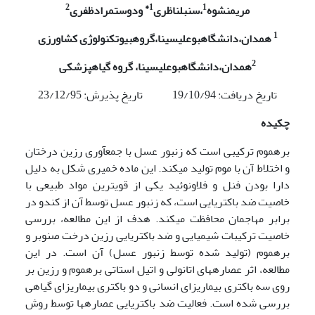
2
*
1
1
مریم
نشوه
،
سنبل
ناظری
و
دوستمراد
ظفری
1
همدان،
دانشگاه
بوعلی
سینا،
گروه
بیوتکنولوژی کشاورزی
2
همدان،
دانشگاه
بوعلی
سینا، گروه گیاهپزشکی
تاریخ دریافت: 19/10/94 تاریخ پذیرش: 23/12/95
چکیده
بره­موم ترکیبی است که زنبور عسل با جمع­آوری رزین درختان
و اختلاط آن با موم تولید می­کند. این ماده خمیری شکل به دلیل
دارا بودن فنل و فلاونوئید یکی از قوی­ترین مواد طبیعی با
خاصیت ضد باکتریایی است، که زنبور عسل توسط آن از کندو در
برابر مهاجمان محافظت می­کند. هدف از این مطالعه، بررسی
خاصیت ترکیبات شیمیایی و ضد باکتریایی رزین درخت صنوبر و
بره­موم (تولید شده توسط زنبور عسل) آن است. در این
مطالعه، اثر عصاره­های اتانولی و اتیل استاتی بره­موم و رزین بر
روی سه باکتری بیماری­زای انسانی و دو باکتری بیماری­زای گیاهی
بررسی شده است. فعالیت ضد باکتریایی عصاره­ها توسط روش