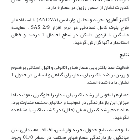
کدورت نشان از حضور رزین در عصاره دارد.
آنالیز آماری:
تجزیه و تحلیل واریانس (ANOVA) با استفاده از
طرح بلوک کامل تصادفی در نرم افزار 2/9 SAS ، مقایسه
میانگین با آزمون دانکن در سطح احتمال 1 درصد و خطای
استاندارد آنها گزارش گردید.
نتایج
فعالیت ضد باکتریایی عصاره­های اتانولی و اتیل استاتی بره­موم
و رزین بر ضد باکتری­های بیماری­زای گیاهی و انسانی در جدول 1
نشان داده شده است.
عصاره­ها بخوبی از رشد باکتری­های بیماری­زا جلوگیری نمودند، اما
میزان این بازدارندگی در نمونه­ها و حلال­های مختلف متفاوت بود.
هاله عدم رشد کنترل منفی (حلال) در کشت باکتری­ها مشاهده
نگردید.
با توجه به نتایج جدول تجزیه واریانس، اختلاف معنی­داری بین
میانگین بازدارندگی عصاره­های مختلف در سطح 01/0 وجود