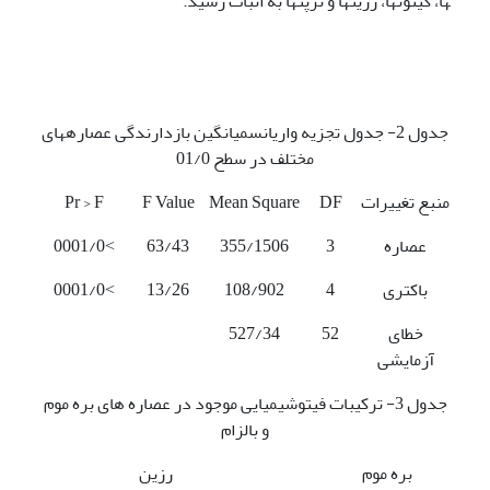
ها، کینون­ها، رزین­ها و ترپن­ها به اثبات رسید.
جدول 2- جدول تجزیه واریانسمیانگین بازدارندگی عصاره­های
مختلف در سطح 01/0
منبع تغییرات
DF
Mean Square
F Value
Pr > F
عصاره
3
355/1506
63/43
0001/0˂
باکتری
4
108/902
13/26
0001/0˂
خطای
52
527/34
آزمایشی
جدول 3- ترکیبات فیتوشیمیایی موجود در عصاره های بره موم
و بالزام
بره موم
رزین