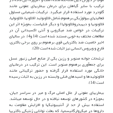
ترکیب با سایر گیاهان برای درمان بیماری­های عفونی مانند
گلودرد مورد استفاده قرار می­گیرد. ترکیبات شیمیایی مسئول
فعالیت­های بیولوژیکی بره­موم شامل فلاونوئید (فلاون­ها، فلاونول­ها،
فلاونون­ها و دی­هیدروفلاونول­ها) و دیگر فنل­هاست، به‌ویژه اثر این
ترکیبات در خواص ضد میکروبی و آنتی اکسیدانی آن در
مطالعات مختلف به خوبی مستند شده است (14 و4). در سال­های
اخیر خاصیت ضد باکتریایی قوی بره­موم بر روی برخی باکتری،
قارچ و ویروس انسانی نیز اثبات شده است (20).
ترشحات جوانه صنوبر و رزین یکی از منابع اصلی زنبور ­عسل
برای جمع­آوری بره­موم صنوبر است. این ترکیب در درمان­های
خانگی مورد استفاده قرار گرفته و حضور ترکیباتی مانند
فلاونوئیدها و اسیدهای فنلی وابسته در رزین به اثبات رسیده
است (14).
بیماری­های عفونی از علل اصلی مرگ و میر در سراسر جهان،
به‌ویژه در کشورهای توسعه نیافته و در حال توسعه می­باشد.
استفاده بیش از حد از آنتی­بیوتیک­ها و افزایش مقاومت به
داروها در میکروارگانیسم­ها، که بعلت توانایی ژنتیکی باکتری­ها