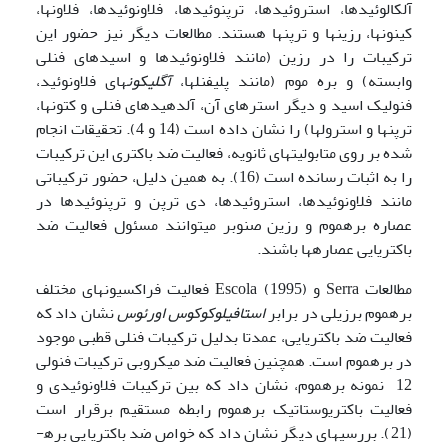
آلکالوئید­ها، استروئیدها، ترپنوئیدها، فلاونوئیدها، فلاون­ها،
کینون­ها، رزین­ها و ترپن­ها هستند. مطالعات دیگر نیز حضور این
ترکیبات را در رزین (مانند فلاونوئیدها و اسیدهای فنلی
وابسته) و بره موم (مانند پلی­فنل­ها،
آگلیکون
­های فلاونوئید،
فنولیک اسید و دیگر استر­های آن، آلدهید­های فنلی و کتون­ها،
ترپن­ها و استرول­ها) را نشان داده است (14 و 4). تحقیقات انجام
شده بر روی متابولیت­های ثانویه، فعالیت ضد باکتری این ترکیبات
را به اثبات رسانده است (16). به همین دلیل، حضور ترکیباتی
مانند فلاونوئیدها، استروئیدها، دی ترپن و ترپنوئیدها در
عصاره بره­موم و رزین صنوبر می­توانند مسئول فعالیت ضد
باکتریایی عصاره­ها باشند.
مطالعات Serra و Escola (1995) فعالیت فراکسیون­های مختلف
بره­موم برزیلی در برابر
استافیلوکوکوس اورئوس
نشان داد که
فعالیت ضد باکتریایی، عمدتا بدلیل ترکیبات فنلی قطبی موجود
در بره­موم است. همچنین فعالیت ضد میکروبی ترکیبات فنولی
12 نمونه بره­موم، نشان داد که بین ترکیبات فلاونوئیدی و
فعالیت باکتریوستاتیک بره­موم رابطه مستقیم برقرار است
(21). بررسی­های دیگر نشان داد که خواص ضد باکتریایی بره­