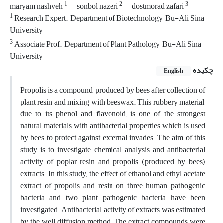
1
2
3
maryam nashveh
sonbol nazeri
dostmorad zafari
1
Research Expert., Department of Biotechnology, Bu-Ali Sina
University
3
Associate Prof., Department of Plant Pathology, Bu-Ali Sina
University
چکیده
English
Propolis is a compound, produced by bees after collection of
plant resin and mixing with beeswax. This rubbery material,
due to its phenol and flavonoid, is one of the strongest
natural materials with antibacterial properties which is used
by bees to protect against external invades. The aim of this
study is to investigate chemical analysis and antibacterial
activity of poplar resin and propolis (produced by bees)
extracts. In this study, the effect of ethanol and ethyl acetate
extract of propolis and resin on three human pathogenic
bacteria and two plant pathogenic bacteria have been
investigated. Antibacterial activity of extracts was estimated
by the well diffusion method. The extract compounds were