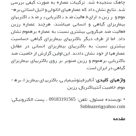
چاهک سنجیده شد. ترکیبات عصاره به صورت کیفی بررسی
شد. نتایج نشان داد که عصاره­های اتانولی و اتیل استاتی بره­
موم و رزین دارای فعالیت ضد باکتریایی بر ضد باکتری­های
بیماری­زای گیاهی و انسانی می­باشند، هرچند عصاره رزین
فعالیت ضد میکروبی بیشتری نسبت به عصاره بره­موم نشان
داد. اما از طرف دیگر باکتری­های بیماری­زای گیاهی حساسیت
بیشتری نسبت به باکتری­های بیماری­زای انسانی در مقابل
عصاره­ها از خود نشان دادند. این اولین گزارش از خاصیت ضد
باکتریایی بره­موم و رزین صنوبر بر روی باکتری­های بیماری­زای
گیاهی در ایران است.
واژه­های کلیدی
: آنالیزفیتوشیمیایی، باکتری­های بیماری­زا، بره­
موم، خاصیت آنتی­باکتریال، رزین
* نویسنده مسئول، تلفن: 09183191565 ، پست الکترونیکی:
Snblnazeri@yahoo.com
مقدمه