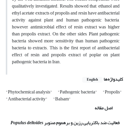
qualitatively investigated. Results showed that, ethanol and
ethyl acetate extracts of propolis and resin have antibacterial
activity against plant and human pathogenic bacteria,
however, antimicrobial effect of resin extract was higher
than propolis extract. On the other sides, Plant pathogenic
bacteria showed more sensitivity than human pathogenic
bacteria to extracts. This is the first report of antibacterial
effect of resin and propolis extract of poplar on plant
pathogenic bacteria in Iran.
کلیدواژه‌ها
English
"Phytochemical analysis"
"Pathogenic bacteria"
"Propolis"
"Antibacterial activity"
"Balsam"
اصل مقاله
فعالیت ضد باکتریایی رزین و بره­موم صنوبر
Populus deltoides