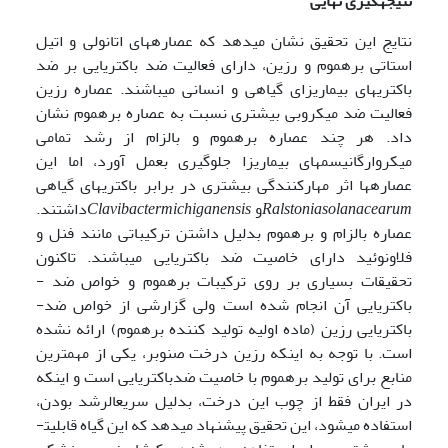
نتیجه­گیری نهایی
نتایج این تحقیق نشان می­دهد که عصاره­های اتانولی و اتیل
استاتی بره­موم و رزین، دارای فعالیت ضد باکتریایی بر ضد
باکتری­های بیماری­زای گیاهی و انسانی می­باشند. عصاره رزین
فعالیت ضد میکروبی بیشتری نسبت به عصاره بره­موم نشان
داد. هر چند عصاره­ بره­موم و بالزام از رشد تمامی
میکروارگانیسم­های بیماری­زا جلوگیری بعمل آورد، اما این
عصاره­ها اثر مهارکنندگی بیشتری در برابر باکتری­های گیاهی
solanacearum
Ralstonia
و
michiganensis
Clavibacter
داشتند.
عصاره بالزام و بره­موم بدلیل داشتن ترکیباتی مانند فنل و
فلاونوئید دارای خاصیت ضد ­باکتریایی می­باشند. تاکنون
تحقیقات بسیاری بر روی ترکیبات بره­موم و خواص ضد ­
باکتریایی آن انجام شده است ولی گزارشی از خواص ضد­
باکتریایی رزین (ماده اولیه تولید کننده بره­موم) ارائه نشده
است. با توجه به اینکه رزین درخت صنوبر، یکی از مهمترین
منابع برای تولید بره­موم با خاصیت ضد­باکتریایی است و اینکه
در ایران فقط از چوب این درخت، بدلیل سریع­الرشد بودن،
استفاده می­شود، این تحقیق پیشنهاد می­دهد که این گیاه قابلیت­