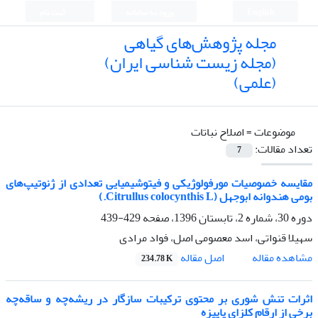
English
ورود به سامانه
ثبت نام
مجله پژوهش‌های گیاهی
(مجله زیست شناسی ایران)
(علمی)
موضوعات =
اصلاح نباتات
تعداد مقالات:
7
مقایسه خصوصیات مورفولوژیکی و فیتوشیمیایی تعدادی از ژنوتیپ‌های
بومی هندوانه ابوجهل (Citrullus colocynthis L.)
دوره 30، شماره 2، تابستان 1396، صفحه
429-439
سهیلا قنواتی، اسد معصومی اصل، فواد مرادی
اصل مقاله
مشاهده مقاله
234.78 K
اثرات تنش شوری بر محتوی ترکیبات سازگار در ریشه‌چه و ساقه‌چه
برخی از ارقام کلزای پاییزه