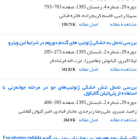
دوره 29، شماره 4، زمستان 1395، صفحه
783-793
سهیلا رجبی، قاسم کریم زاده، فائزه قناتی
اصل مقاله
مشاهده مقاله
139.75 K
بررسی تحمل به خشکی ژنوتیپ های گندم دوروم در شرایط این ویترو
دوره 29، شماره 2، تابستان 1395، صفحه
273-285
لیلا اکبری، کیانوش چقامیرزا، عزت اله فرشادفر
اصل مقاله
مشاهده مقاله
541.82 K
بررسی تحمل تنش خشکی ژنوتیپ‌های جو در مرحله جوانه‌زنی با
استفاده از پلی‌اتیلن گلایکول
دوره 29، شماره 2، تابستان 1395، صفحه
395-406
رامبد عبیری، علی رضا زبرجدی، مختار قبادی، امیر کیوان کفاشی
اصل مقاله
مشاهده مقاله
264.9 K
تاثیر شش نوع‌ هورمون بر رویان‌زایی بدنی در گونه Eucalyptus rubida