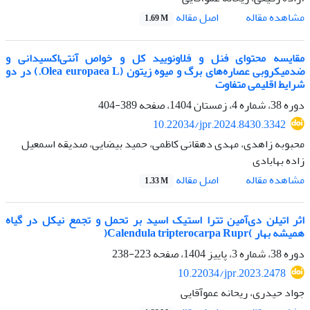
اصل مقاله
مشاهده مقاله
1.69 M
مقایسه محتوای فنل و فلاونویید کل و خواص آنتی‌اکسیدانی و
ضدمیکروبی عصاره‌های برگ و میوه زیتون (Olea europaea L.) در دو
شرایط اقلیمی متفاوت
دوره 38، شماره 4، زمستان 1404، صفحه
389-404
10.22034/jpr.2024.8430.3342
محبوبه زاهدی، مهدی دهقانی کاظمی، حمید بیضایی، صدیقه اسمعیل
زاده بهابادی
اصل مقاله
مشاهده مقاله
1.33 M
اثر اتیلن دی‌آمین تترا استیک اسید بر تحمل و تجمع نیکل در گیاه
همیشه بهار )Calendula tripterocarpa Rupr(
دوره 38، شماره 3، پاییز 1404، صفحه
223-238
10.22034/jpr.2023.2478
جواد حیدری، ریحانه عموآقایی