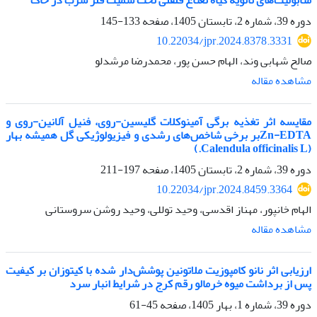
متابولیت‌های ثانویه گیاه نعناع فلفلی تحت سمیت فلز سرب در خاک
دوره 39، شماره 2، تابستان 1405، صفحه
133-145
10.22034/jpr.2024.8378.3331
صالح شهابی وند، الهام حسن پور، محمدرضا مرشدلو
مشاهده مقاله
مقایسه اثر تغذیه برگی آمینوکلات گلیسین-روی، فنیل آلانین-روی و
Zn-EDTAبر برخی شاخص‌های رشدی و فیزیولوژیکی گل همیشه بهار
(Calendula officinalis L.)
دوره 39، شماره 2، تابستان 1405، صفحه
197-211
10.22034/jpr.2024.8459.3364
الهام خانپور، مهناز اقدسی، وحید توللی، وحید روشن سروستانی
مشاهده مقاله
ارزیابی اثر نانو کامپوزیت ملاتونین پوشش‌دار شده با کیتوزان بر کیفیت
پس از برداشت میوه خرمالو رقم کرج در شرایط انبار سرد
دوره 39، شماره 1، بهار 1405، صفحه
45-61