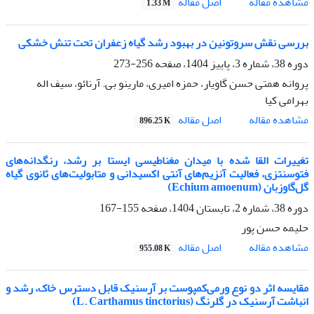
اصل مقاله
مشاهده مقاله
1.33 M
بررسی نقش سروتونین در بهبود رشد گیاه زعفران تحت تنش خشکی
دوره 38، شماره 3، پاییز 1404، صفحه
256-273
پروانه همتی حسن گاویار، حمزه امیری، مارینو بی. آرنائو، سیف اله
بهرامی کیا
اصل مقاله
مشاهده مقاله
896.25 K
تغییرات القا شده با میدان مغناطیسی ایستا بر رشد، رنگدانه‌های
فتوسنتزی، فعالیت آنزیم‌های آنتی اکسیدانی و متابولیت‌های ثانوی گیاه
گل‌گاوزبان (Echium amoenum)
دوره 38، شماره 2، تابستان 1404، صفحه
155-167
حلیمه حسن پور
اصل مقاله
مشاهده مقاله
955.08 K
مقایسه اثر دو نوع ورمی‌کمپوست بر آرسنیک قابل دسترس خاک، رشد و
انباشت آرسنیک در گلرنگ (L. Carthamus tinctorius)