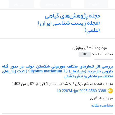
English
ورود به سامانه
ثبت نام
مجله پژوهش‌های گیاهی
(مجله زیست شناسی ایران)
(علمی)
موضوعات =
فیزیولوژی
تعداد مقالات:
208
بررسی اثر تیمارهای مختلف هورمونی شکستن خواب در بذور گیاه
دارویی خارمریم (ماریتیغال) (Silybum marianum L.) تحت زمان‌های
مختلف سرمادهی و تنش خشکی
مقالات آماده انتشار، پذیرفته شده، انتشار آنلاین از
07 بهمن 1403
10.22034/jpr.2025.8560.3388
مهراب یادگاری
مشاهده مقاله