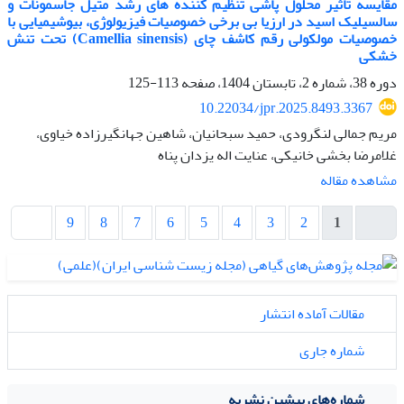
مقایسه تاثیر محلول پاشی تنظیم کننده های رشد متیل جاسمونات و
سالسیلیک اسید در ارزیا بی برخی خصوصیات فیزیولوژی، بیوشیمیایی با
خصوصیات مولکولی رقم کاشف چای (Camellia sinensis) تحت تنش
خشکی
دوره 38، شماره 2، تابستان 1404، صفحه
113-125
10.22034/jpr.2025.8493.3367
مریم جمالی لنگرودی، حمید سبحانیان، شاهین جهانگیرزاده خیاوی،
غلامرضا بخشی خانیکی، عنایت اله یزدان پناه
مشاهده مقاله
9
8
7
6
5
4
3
2
1
مقالات آماده انتشار
شماره جاری
شماره‌های پیشین نشریه