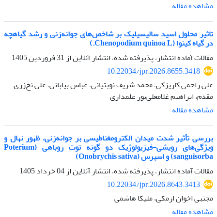
مشاهده مقاله
تاثیر محلول اسید سالیسیلیک بر شاخص‌های جوانه‌زنی و رشد گیاهچه
در گیاه کینوا (Chenopodium quinoa L.)
مقالات آماده انتشار، پذیرفته شده، انتشار آنلاین از
31 فروردین 1405
10.22034/jpr.2026.8655.3418
علی راحمی کاریزکی، محمد شریف نوبتیانی، عباس بیابانی، علی نخ‎‌زری
مقدم، ابراهیم غلامعلی‌پور علمداری
مشاهده مقاله
بررسی تأثیر شدت میدان الکترومغناطیسی بر جوانه‌زنی، ظهور نهال و
ویژگی‌های رویشی-فیزیولوژیک دو گونه توت روباهی (Poterium
sanguisorba) و اسپرس (Onobrychis sativa)
مقالات آماده انتشار، پذیرفته شده، انتشار آنلاین از
04 خرداد 1405
10.22034/jpr.2026.8643.3413
مجتبی اخوان ارمکی، ملیکا هاشمی
مشاهده مقاله