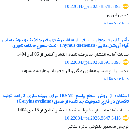
10.22034/jpr.2025.8578.3392
عباس ابهری
مشاهده مقاله
تأثیر کاربرد بیوچار بر برخی از صفات رشدی، فیزیولوژیک و بیوشیمیایی
گیاه آویشن دنایی (Thymus daenensis) تحت سطوح مختلف شوری
مقالات آماده انتشار، پذیرفته شده، انتشار آنلاین از
06 آذر 1404
10.22034/jpr.2025.8591.3398
حدیث زارع منش، همایون چگنی، الهام فاریابی، عارفه حسنوند
مشاهده مقاله
استفاده از روش سطح پاسخ (RSM) برای بهینه‌سازی کارآمد تولید
تاکسان در قارچ‌ اندوفیت جداشده از فندق (Corylus avellana)
مقالات آماده انتشار، پذیرفته شده، انتشار آنلاین از
15 دی 1404
10.22034/jpr.2026.8647.3416
نرجس محمدی بلکوتی، فائزه قناتی