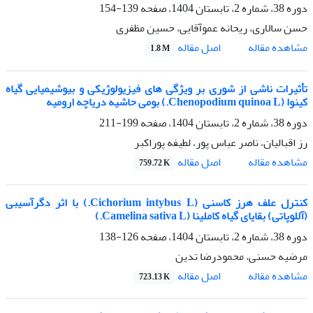
دوره 38، شماره 2، تابستان 1404، صفحه
139-154
حسن سالاری، ریحانه عموآقایی، حسین مظفری
اصل مقاله
مشاهده مقاله
1.8 M
تأثیرات ناشی از شوری بر ویژگی های فیزیولوژیکی و بیوشیمیایی گیاه
کینوا (Chenopodium quinoa L.) بومی حاشیه دریاچه ارومیه
دوره 38، شماره 2، تابستان 1404، صفحه
199-211
رز اقبالیان، ناصر عباس پور، لطیفه پوراکبر
اصل مقاله
مشاهده مقاله
759.72 K
کنترل علف هرز کاسنی (Cichorium intybus L.) با اثر دگرآسیبی
(آللوپاتی) بقایای گیاه کاملینا (Camelina sativa L.)
دوره 38، شماره 2، تابستان 1404، صفحه
126-138
مرضیه حسنی، محمودرضا تدین
اصل مقاله
مشاهده مقاله
723.13 K