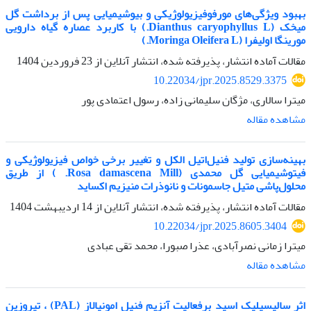
بهبود ویژگی‌های مورفوفیزیولوژیکی و بیوشیمیایی پس از برداشت گل
میخک (Dianthus caryophyllus L.) با کاربرد عصاره گیاه دارویی
مورینگا اولیفرا (Moringa Oleifera L.)
مقالات آماده انتشار، پذیرفته شده، انتشار آنلاین از
23 فروردین 1404
10.22034/jpr.2025.8529.3375
میترا سالاری، مژگان سلیمانی زاده، رسول اعتمادی پور
مشاهده مقاله
بهینه‌سازی تولید فنیل‌اتیل الکل و تغییر برخی خواص فیزیولوژیکی و
فیتوشیمیایی گل محمدی (Rosa damascena Mill. ) از طریق
محلول‌پاشی متیل جاسمونات و نانوذرات منیزیم اکساید
مقالات آماده انتشار، پذیرفته شده، انتشار آنلاین از
14 اردیبهشت 1404
10.22034/jpr.2025.8605.3404
میترا زمانی نصرآبادی، عذرا صبورا، محمد تقی عبادی
مشاهده مقاله
اثر سالیسیلیک اسید برفعالیت آنزیم فنیل امونیالاز (PAL) ، تیروزین