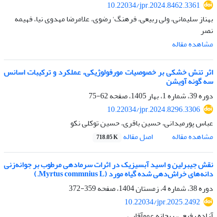
10.22034/jpr.2024.8462.3361
بهناز سلیمانی، ولی ربیعی، فرهنگ' رضوی، علامرضا مهدوی نیا، فهیمه
نصر
مشاهده مقاله
اثر تنش خشکی بر خصوصیات مورفولوژیکی، عملکرد و ترکیبات اسانس
سه گونه آویشن
دوره 39، شماره 1، بهار 1405، صفحه
62-75
10.22034/jpr.2024.8296.3306
عباس پورمیدانی، حسین باقری، حسین توکلی نکو
اصل مقاله
مشاهده مقاله
718.05 K
نقش جیبرلین و اسید آبسیزیک در اثرات سرمادهی مرطوب بر جوانه‌زنی
دانه‌های خراش‌دهی شده گیاه مورد (Myrtus commnius L.)
دوره 38، شماره 4، زمستان 1404، صفحه
359-372
10.22034/jpr.2025.2492
آزاده رفیعی، ریحانه عموآقایی