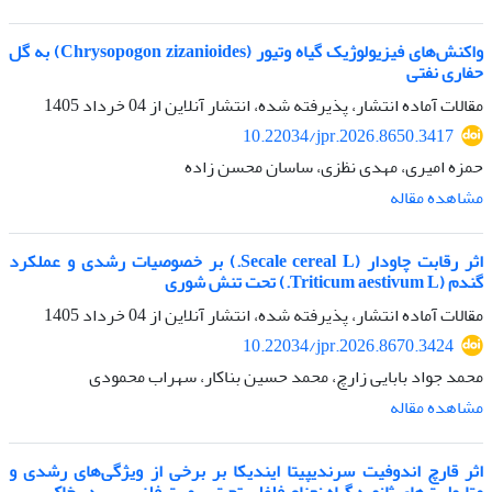
واکنش‌های فیزیولوژیک گیاه وتیور (Chrysopogon zizanioides) به گل
حفاری نفتی
مقالات آماده انتشار، پذیرفته شده، انتشار آنلاین از
04 خرداد 1405
10.22034/jpr.2026.8650.3417
حمزه امیری، مهدی نظزی، ساسان محسن زاده
مشاهده مقاله
اثر رقابت چاودار (Secale cereal L.) بر خصوصیات رشدی و عملکرد
گندم (Triticum aestivum L.) تحت تنش شوری
مقالات آماده انتشار، پذیرفته شده، انتشار آنلاین از
04 خرداد 1405
10.22034/jpr.2026.8670.3424
محمد جواد بابایی زارچ، محمد حسین بناکار، سهراب محمودی
مشاهده مقاله
اثر قارچ اندوفیت سرندیپیتا ایندیکا بر برخی از ویژگی‌های رشدی و