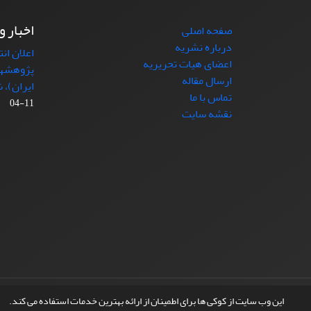
اخبار و
صفحه اصلی
درباره نشریه
اعلان ان
اعضای هیات تحریریه
پژوهشها
ارسال مقاله
ایران)، شماره (4)
تماس با ما
11-04
نقشه سایت
© سامانه مدیریت نشریات علمی.
طراحی و پیاده سازی از
این وب سایت از کوکی ها برای اطمینان از ارائه بهترین خدمات استفاده می کند.