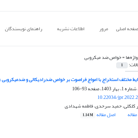
فحه اصلی
مرور
اطلاعات نشریه
راهنمای نویسندگان
اژه‌ها =
خواص ضد میکروبی
الات:
1
ط مختلف استخراج با امواج فراصوت بر خواص ضدرادیکالی و ضدمیکروبی عصاره الکلی گیاه ک
93-106
10.22034/jpr.2022.
 کلکلی، حمید سرحدی، فاطمه شهدادی
اصل مقاله
قاله
1.14 M