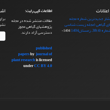
 اعلانات
اشت
اطلاعات کپی رایت:
تشار جدیدترین شماره مجله
برای
مقالات منتشر شده در مجله
ی گیاهی (مجله زیست شناسی
نشر
پژوهشهای گیاهی مجوز
38، زمستان1404
1404-
دسترسی آزاد دارند.
published
papers
by
journal of
plant research
is licensed
under
CC BY 4.0
سیناوب