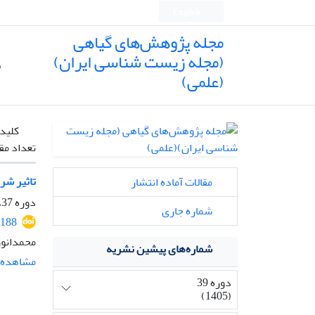
English
مجله پژوهش‌های گیاهی
(مجله زیست شناسی ایران)
ص
(علمی)
کلیدو
تعداد مق
تاثیر شرای
مقالات آماده انتشار
دوره 37، شماره 1، بهار 1403، صفحه
شماره جاری
2188
محمدانور
شماره‌های پیشین نشریه
مشاهده م
دوره 39
(1405)