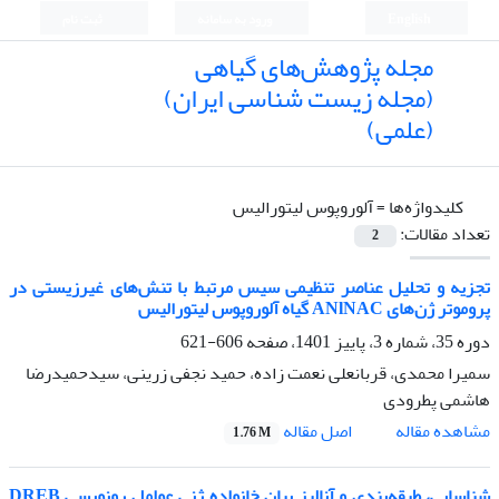
English
ورود به سامانه
ثبت نام
مجله پژوهش‌های گیاهی
(مجله زیست شناسی ایران)
(علمی)
کلیدواژه‌ها =
آلوروپوس لیتورالیس
تعداد مقالات:
2
تجزیه و تحلیل عناصر تنظیمی سیس مرتبط با تنش‌های غیرزیستی در
پروموتر ژن‌های ANlNAC گیاه آلوروپوس لیتورالیس
دوره 35، شماره 3، پاییز 1401، صفحه
606-621
سمیرا محمدی، قربانعلی نعمت زاده، حمید نجفی زرینی، سیدحمیدرضا
هاشمی پطرودی
اصل مقاله
مشاهده مقاله
1.76 M
شناسایی، طبقه‌بندی و آنالیز بیان خانواده ژنی عوامل رونویسی DREB