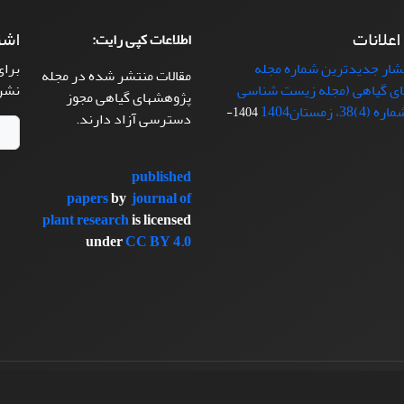
 اعلانات
اشت
اطلاعات کپی رایت:
تشار جدیدترین شماره مجله
برای
مقالات منتشر شده در مجله
ی گیاهی (مجله زیست شناسی
نشر
پژوهشهای گیاهی مجوز
38، زمستان1404
1404-
دسترسی آزاد دارند.
published
papers
by
journal of
plant research
is licensed
under
CC BY 4.0
سیناوب