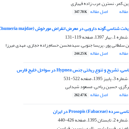
ین کمر، نسترن عرب زاده قهیازی
اصل مقاله
قاله
347.78 K
 شناسی گونه دارویی در معرض انقراض مورخوش (Zhumeria majdae)
119-131
 سلطانی پور، پریسا جنوبی، سیدمحسن حسام زاده حجازی، مهدی میرزا
اصل مقاله
قاله
244.25 K
شریح و تنوع ریختی جنس Hypnea در سواحل خلیج فارس
522-531
رگزی، حسین ریاحی، مسعود شیدایی
اصل مقاله
قاله
262.47 K
Prosopis (Fabace) در ایران
426-440
ورزی، فریبا رئیسی للری، نسرین فراست