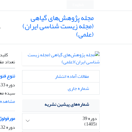
English
مجله پژوهش‌های گیاهی
(مجله زیست شناسی ایران)
ص
(علمی)
کلیدو
تعداد مق
تنوع فنوتی
مقالات آماده انتشار
دوره 33، شماره 4، زمستان 1399، صفحه
شماره جاری
سیده معص
مشاهده م
شماره‌های پیشین نشریه
دوره 39
مورفولوژی 
(1405)
دوره 32، شماره 4، زمستان 1398، صفحه