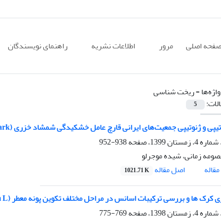
فحه اصلی
مرور
اطلاعات نشریه
راهنمای نویسندگان
اژه‌ها =
ریخت شناسی
الات:
5
پی و ژنوتیپی جمعیت‌های ایرانی قارچ عامل خشکیدگی شمشاد خزری (Buxus hyrcana Pojark)
938-952
ومه زمانی، شیده موجرلو
اصل مقاله
قاله
1021.71 K
کرک ها و بررسی ترکیبات اسانس در مراحل مختلف تکوین پونه معطر (Mentha pulegium L.)
769-775