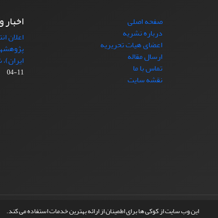
اخبار و
صفحه اصلی
درباره نشریه
اعلان ان
اعضای هیات تحریریه
پژوهشها
ارسال مقاله
ایران)، شماره (4)
تماس با ما
11-04
نقشه سایت
© سامانه مدیریت نشریات علمی.
طراحی و پیاده سازی از
این وب سایت از کوکی ها برای اطمینان از ارائه بهترین خدمات استفاده می کند.