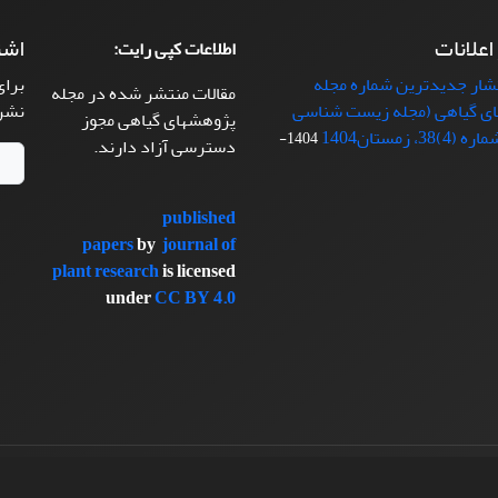
 اعلانات
اشت
اطلاعات کپی رایت:
تشار جدیدترین شماره مجله
برای
مقالات منتشر شده در مجله
ی گیاهی (مجله زیست شناسی
نشر
پژوهشهای گیاهی مجوز
38، زمستان1404
1404-
دسترسی آزاد دارند.
published
papers
by
journal of
plant research
is licensed
under
CC BY 4.0
سیناوب