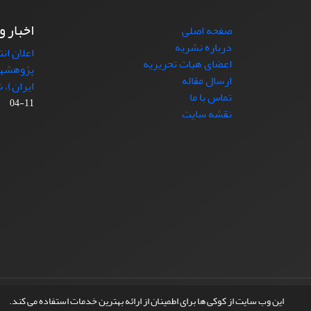
اخبار و
صفحه اصلی
درباره نشریه
اعلان ان
اعضای هیات تحریریه
پژوهشها
ارسال مقاله
ایران)، شماره (4)
تماس با ما
11-04
نقشه سایت
© سامانه مدیریت نشریات علمی.
طراحی و پیاده سازی از
این وب سایت از کوکی ها برای اطمینان از ارائه بهترین خدمات استفاده می کند.