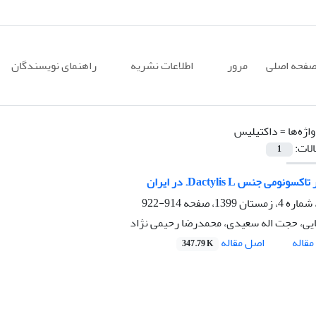
فحه اصلی
مرور
اطلاعات نشریه
راهنمای نویسندگان
اژه‌ها =
داکتیلیس
الات:
1
نومی جنس Dactylis L. در ایران
914-922
ایی، حجت اله سعیدی، محمدرضا رحیمی نژاد
اصل مقاله
قاله
347.79 K