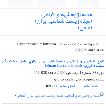
English
ورود به سامانه
ثبت نام
مجله پژوهش‌های گیاهی
(مجله زیست شناسی ایران)
(علمی)
کلیدواژه‌ها =
ژنتیک جمعیت و Cylindrocladium buxicola
تعداد مقالات:
1
تنوع فنوتیپی و ژنوتیپی جمعیت‌های ایرانی قارچ عامل خشکیدگی
شمشاد خزری (Buxus hyrcana Pojark)
دوره 33، شماره 4، زمستان 1399، صفحه
938-952
سیده معصومه زمانی، شیده موجرلو
اصل مقاله
مشاهده مقاله
1021.71 K