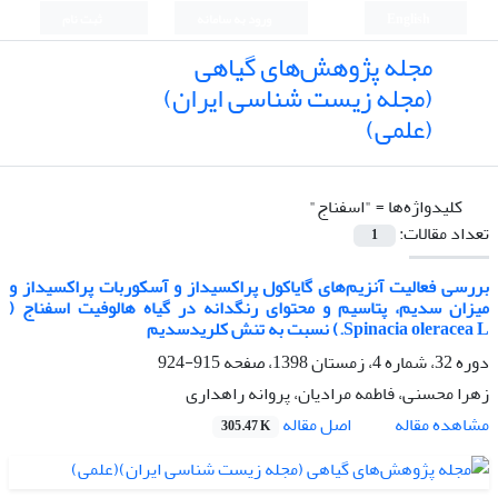
English
ورود به سامانه
ثبت نام
مجله پژوهش‌های گیاهی
(مجله زیست شناسی ایران)
(علمی)
کلیدواژه‌ها =
"اسفناج"
تعداد مقالات:
1
بررسی فعالیت آنزیم‌های گایاکول پراکسیداز و آسکوربات پراکسیداز و
میزان سدیم، پتاسیم و محتوای رنگدانه در گیاه هالوفیت اسفناج (
Spinacia oleracea L.) نسبت به تنش کلریدسدیم
دوره 32، شماره 4، زمستان 1398، صفحه
915-924
زهرا محسنی، فاطمه مرادیان، پروانه راهداری
اصل مقاله
مشاهده مقاله
305.47 K