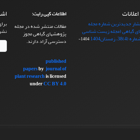
 اعلانات
اشت
اطلاعات کپی رایت:
تشار جدیدترین شماره مجله
برای
مقالات منتشر شده در مجله
ی گیاهی (مجله زیست شناسی
نشر
پژوهشهای گیاهی مجوز
38، زمستان1404
1404-
دسترسی آزاد دارند.
published
papers
by
journal of
plant research
is licensed
under
CC BY 4.0
سیناوب