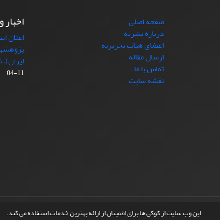
اخبار و
صفحه اصلی
درباره نشریه
اعلان ان
اعضای هیات تحریریه
پژوهشها
ارسال مقاله
ایران)، شماره (4)
تماس با ما
11-04
نقشه سایت
© سامانه مدیریت نشریات علمی.
طراحی و پیاده سازی از
این وب سایت از کوکی ها برای اطمینان از ارائه بهترین خدمات استفاده می کند.