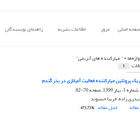
فحه اصلی
مرور
اطلاعات نشریه
راهنمای نویسندگان
اژه‌ها =
" مهارکننده های آنزیمی"
الات:
1
یک پروتئین مهارکننده فعالیت آمیلازی در بذر گندم
70-82
دری زاده، فریبا حسنوند
اصل مقاله
قاله
473.73 K