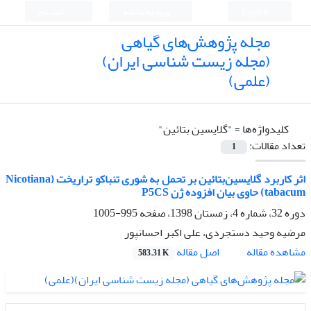
English
ورود به سامانه
ثبت نام
مجله پژوهش‌های گیاهی
(مجله زیست شناسی ایران)
(علمی)
کلیدواژه‌ها =
"گلایسین بتائین"
تعداد مقالات:
1
اثر کاربرد گلایسین‌بتائین بر تحمل به شوری تنباکو تراریخت (Nicotiana
tabacum) حاوی بیان افزوده ژن P5CS
دوره 32، شماره 4، زمستان 1398، صفحه
995-1005
مرضیه وحید دستجردی، علی اکبر احسانپور
اصل مقاله
مشاهده مقاله
583.31 K