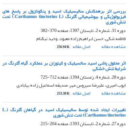
بررسی اثر برهمکنش سالیسیلیک اسید و پنکونازول بر پاسخ های
فیزیولوژیکی و بیوشیمیائی گلرنگ (Carthamus tinctorius L.) تحت
تنش شوری
دوره 31، شماره 2، تابستان 1397، صفحه
370-382
فاطمه شکی، حسن ابراهیم زاده معبود، وحید نیکنام
اصل مقاله
مشاهده مقاله
256.94 K
اثر محلول پاشی اسید سالسیلیک و کیتوزان بر عملکرد گیاه گلرنگ در
شرایط تنش خشکی
دوره 28، شماره 4، زمستان 1394، صفحه
712-725
ایوب امیری، علیرضا سیروس مهر، صدیقه اسماعیل زاده بهابادی
اصل مقاله
مشاهده مقاله
253.38 K
تغییرات ایجاد شده توسط سالیسیلیک اسید در گیاهان گلرنگ (L.
Carthamus tinctorius) تحت تنش شوری
دوره 27، شماره 2، تابستان 1393، صفحه
204-215