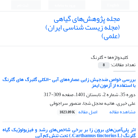
English
ورود به سامانه
ثبت نام
مجله پژوهش‌های گیاهی
(مجله زیست شناسی ایران)
(علمی)
کلیدواژه‌ها =
گلرنگ
تعداد مقالات:
8
بررسی خواص ضدجهش زایی عصاره‌های آبی -الکلی گلبرگ های گلرنگ
با استفاده از آزمون ایمز
دوره 35، شماره 2، تابستان 1401، صفحه
309-317
علی خیری، هانیه محجل شجا، منصور سراجوقی
اصل مقاله
مشاهده مقاله
1023.09 K
اثر پلی‌آمین‌های برون زا بر برخی شاخص‌های رشد و فیزیولوژیک گیاه
گلرنگ (Carthamus tinctorius L.) تحت تنش کم آبی