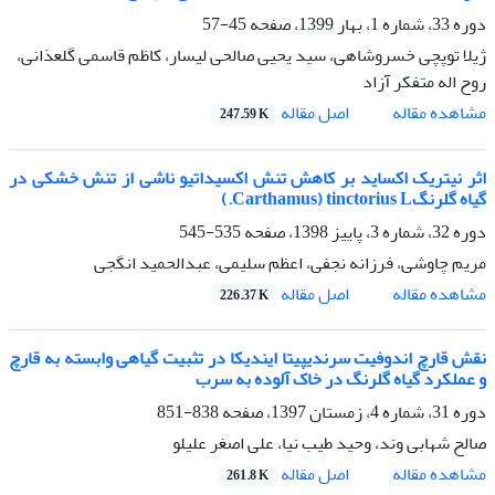
دوره 33، شماره 1، بهار 1399، صفحه
45-57
ژیلا توپچی خسروشاهی، سید یحیی صالحی لیسار، کاظم قاسمی گلعذانی،
روح اله متفکر آزاد
اصل مقاله
مشاهده مقاله
247.59 K
اثر نیتریک اکساید بر کاهش تنش اکسیداتیو ناشی از تنش خشکی در
گیاه گلرنگCarthamus) tinctorius L.)
دوره 32، شماره 3، پاییز 1398، صفحه
535-545
مریم چاوشی، فرزانه نجفی، اعظم سلیمی، عبدالحمید انگجی
اصل مقاله
مشاهده مقاله
226.37 K
نقش قارچ اندوفیت سرندیپیتا ایندیکا در تثبیت گیاهی وابسته به قارچ
و عملکرد گیاه گلرنگ در خاک آلوده به سرب
دوره 31، شماره 4، زمستان 1397، صفحه
838-851
صالح شهابی وند، وحید طیب نیا، علی اصغر علیلو
اصل مقاله
مشاهده مقاله
261.8 K