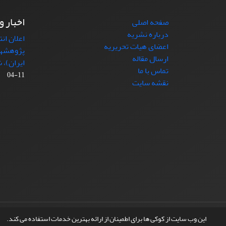
اخبار و
صفحه اصلی
درباره نشریه
اعلان ان
اعضای هیات تحریریه
پژوهشها
ارسال مقاله
ایران)، شماره (4)
تماس با ما
11-04
نقشه سایت
© سامانه مدیریت نشریات علمی.
طراحی و پیاده سازی از
این وب سایت از کوکی ها برای اطمینان از ارائه بهترین خدمات استفاده می کند.