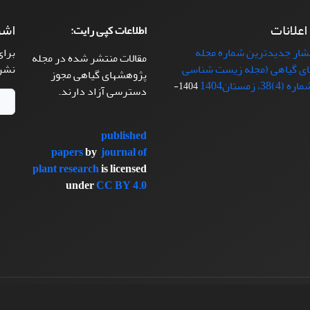
 اعلانات
اشت
اطلاعات کپی رایت:
تشار جدیدترین شماره مجله
برای
مقالات منتشر شده در مجله
ی گیاهی (مجله زیست شناسی
نشر
پژوهشهای گیاهی مجوز
38، زمستان1404
1404-
دسترسی آزاد دارند.
published
papers
by
journal of
plant research
is licensed
under
CC BY 4.0
سیناوب