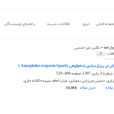
فحه اصلی
مرور
اطلاعات نشریه
راهنمای نویسندگان
اژه‌ها =
تکثیر غیر جنسی
الات:
1
ریزازدیادی بادام‌کوهی (Amygdalus scoparia Spach.)
499-510
ازی، حسین میرزایی ندوشن، میترا امام، سپیده کلاته جاری
اصل مقاله
قاله
511.88 K