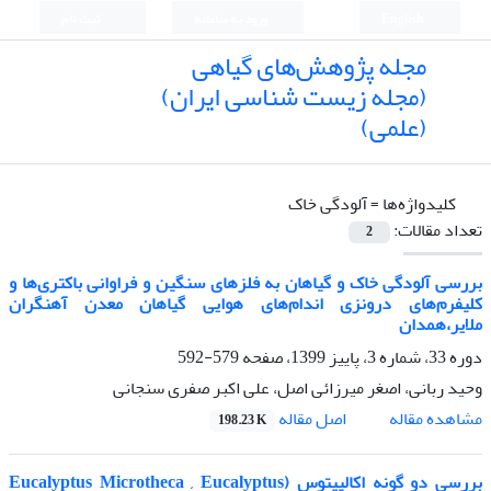
English
ورود به سامانه
ثبت نام
مجله پژوهش‌های گیاهی
(مجله زیست شناسی ایران)
(علمی)
کلیدواژه‌ها =
آلودگی خاک
تعداد مقالات:
2
بررسی آلودگی خاک و گیاهان به فلزهای سنگین و فراوانی باکتری‌ها و
کلیفرم‌های درونزی اندام‌های هوایی گیاهان معدن آهنگران
ملایر،همدان
دوره 33، شماره 3، پاییز 1399، صفحه
579-592
وحید ربانی، اصغر میرزائی اصل، علی اکبر صفری سنجانی
اصل مقاله
مشاهده مقاله
198.23 K
بررسی دو گونه اکالیپتوس (Eucalyptus Microtheca , Eucalyptus