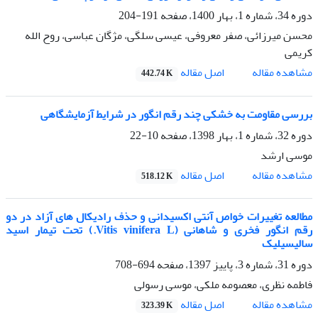
دوره 34، شماره 1، بهار 1400، صفحه
191-204
محسن میرزائی، صفر معروفی، عیسی سلگی، مژگان عباسی، روح الله
کریمی
اصل مقاله
مشاهده مقاله
442.74 K
بررسی مقاومت به خشکی چند رقم انگور در شرایط آزمایشگاهی
دوره 32، شماره 1، بهار 1398، صفحه
10-22
موسی ارشد
اصل مقاله
مشاهده مقاله
518.12 K
مطالعه تغییرات خواص آنتی اکسیدانی و حذف رادیکال های آزاد در دو
رقم انگور فخری و شاهانی (Vitis vinifera L.) تحت تیمار اسید
سالیسیلیک
دوره 31، شماره 3، پاییز 1397، صفحه
694-708
فاطمه نظری، معصومه ملکی، موسی رسولی
اصل مقاله
مشاهده مقاله
323.39 K