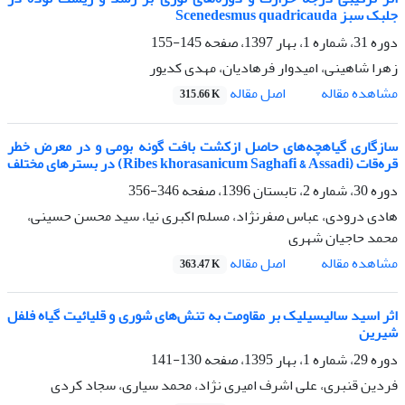
جلبک سبز Scenedesmus quadricauda
دوره 31، شماره 1، بهار 1397، صفحه
145-155
زهرا شاهینی، امیدوار فرهادیان، مهدی کدیور
اصل مقاله
مشاهده مقاله
315.66 K
سازگاری گیاهچه‌های حاصل ازکشت بافت گونه بومی و در معرض خطر
قره‌قات (Ribes khorasanicum Saghafi & Assadi) در بسترهای مختلف
دوره 30، شماره 2، تابستان 1396، صفحه
346-356
هادی درودی، عباس صفرنژاد، مسلم اکبری نیا، سید محسن حسینی،
محمد حاجیان شهری
اصل مقاله
مشاهده مقاله
363.47 K
اثر اسید سالیسیلیک بر مقاومت به تنش‌های شوری و قلیائیت گیاه فلفل
شیرین
دوره 29، شماره 1، بهار 1395، صفحه
130-141
فردین قنبری، علی اشرف امیری نژاد، محمد سیاری، سجاد کردی