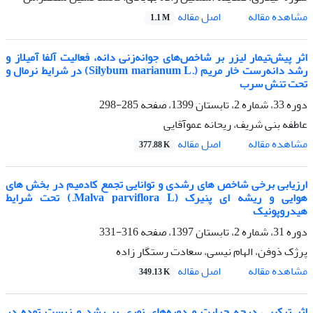
اصل مقاله
مشاهده مقاله
1.1 M
اثر پیش‌تیمار لیزر بر شاخص‌های جوانه‌زنی دانه، فعالیت آلفا آمیلاز و
رشد دانه‌رست خار مریم (.Silybum marianum L) در شرایط نرمال و
تحت تنش سرب
دوره 33، شماره 2، تابستان 1399، صفحه
285-298
عاطفه بنی شریف، ریحانه عموآقایی
اصل مقاله
مشاهده مقاله
377.88 K
ارزیابی برخی شاخص های رشدی و توانایی تجمع کادمیم در بخش های
هوایی و ریشه ای پنیرک (Malva parviflora L.) تحت شرایط
هیدروپونیک
دوره 31، شماره 2، تابستان 1397، صفحه
316-331
پرژک ذوفن، الهام نیسی، سعادت رستگار زاده
اصل مقاله
مشاهده مقاله
349.13 K
اثر ترکیبی درجه حرارت و دوره‌های نوری بر رشد و زیست توده در