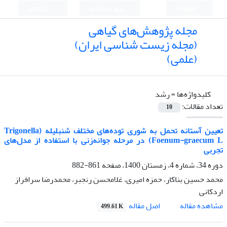
English
ورود به سامانه
ثبت نام
مجله پژوهش‌های گیاهی
(مجله زیست شناسی ایران)
(علمی)
کلیدواژه‌ها =
رشد
تعداد مقالات:
10
تعیین آستانه تحمل به شوری توده‌های مختلف شنبلیله (Trigonella
Foenum-graecum L) در مرحله جوانه‌زنی با استفاده از مدل‌های
تجربی
دوره 34، شماره 4، زمستان 1400، صفحه
861-882
محمد حسین بناکار، حمزه امیری، غلامحسن رنجبر، محمد‌رضا سرافراز
اردکانی
اصل مقاله
مشاهده مقاله
499.61 K