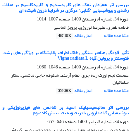
بررسی اثر همزمان نمک های کلریدسدیم و کلریدکلسیم بر صفات
رشدی و بیوشیمیایی "گلابی" درگزی در شرایط درون شیشه ای
دوره 34، شماره 4، زمستان 1400، صفحه
1007-1014
فاطمه ظفری، علیرضا نوروزی، پرویز الماسی
اصل مقاله
مشاهده مقاله
467.18 K
تأثیر آلودگی عناصر سنگین خاک اطراف پالایشگاه بر ویژگی های رشد،
فتوسنتز و پرولین گیاه Vigna radiata L
دوره 34، شماره 4، زمستان 1400، صفحه
1046-1060
عصمت لجم اورک رمه چری، نظام آرمند، شکوفه حاجی هاشمی، ستار
سلطانیان
اصل مقاله
مشاهده مقاله
559.56 K
بررسی اثر سالیسیسیلیک اسید بر شاخص های فیزیولوژیکی و
بیوشیمیایی گیاه دارویی بادرنجبویه تحت تنش کادمیوم
دوره 34، شماره 3، پاییز 1400، صفحه
646-657
منوره حیدری، صدیقه اسمعیل زاده بهابادی، محمدحسین سنگتراش