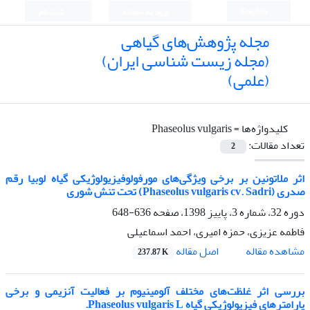
English
ورود به سامانه
ثبت نام
مجله پژوهش‌های گیاهی
(مجله زیست شناسی ایران)
(علمی)
کلیدواژه‌ها =
Phaseolus vulgaris
تعداد مقالات:
2
اثر ملاتونین بر برخی ویژگی‌های مورفولوفیزیولوژیکی گیاه لوبیا رقم
صدری (Phaseolus vulgaris cv. Sadri) تحت تنش شوری
دوره 32، شماره 3، پاییز 1398، صفحه
636-648
فاطمه عزیزی، حمزه امیری، احمد اسماعیلی
اصل مقاله
مشاهده مقاله
237.87 K
بررسی اثر غلظت‌های مختلف آلومینیوم بر فعالیت آنزیمی و برخی
پارامترهای فیزیولوژیکی گیاه Phaseolus vulgaris L.