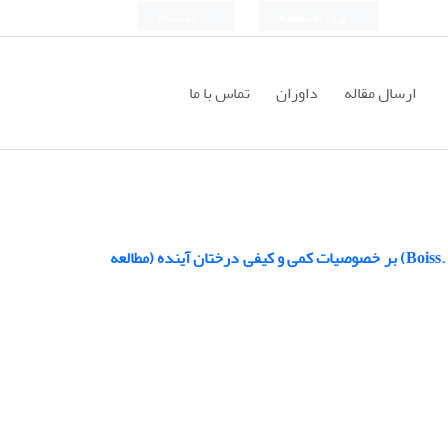
ورود به سامانه
ثبت نام
ارسال مقاله
داوران
تماس با ما
بررسی تأثیر تنک کردن در توده های جوان دست کاشت افرا پلت (Boiss. Acer velutinum) بر خصوصیات کمی و کیفی درختان آینده (مطالعه