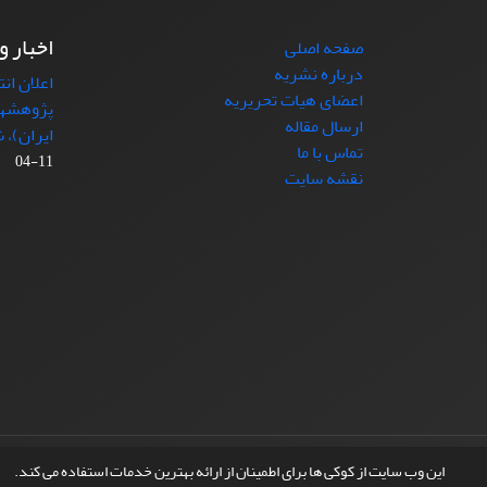
اخبار و
صفحه اصلی
درباره نشریه
اعلان ان
اعضای هیات تحریریه
پژوهشها
ارسال مقاله
ایران)، شماره (4)
تماس با ما
11-04
نقشه سایت
© سامانه مدیریت نشریات علمی.
طراحی و پیاده سازی از
این وب سایت از کوکی ها برای اطمینان از ارائه بهترین خدمات استفاده می کند.