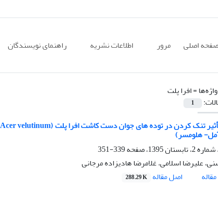
فحه اصلی
مرور
اطلاعات نشریه
راهنمای نویسندگان
اژه‌ها =
افرا پلت
الات:
1
آمل- هلومسر)
339-351
ی، علیرضا اسلامی، غلامرضا هادیزاده مرجانی
اصل مقاله
قاله
288.29 K