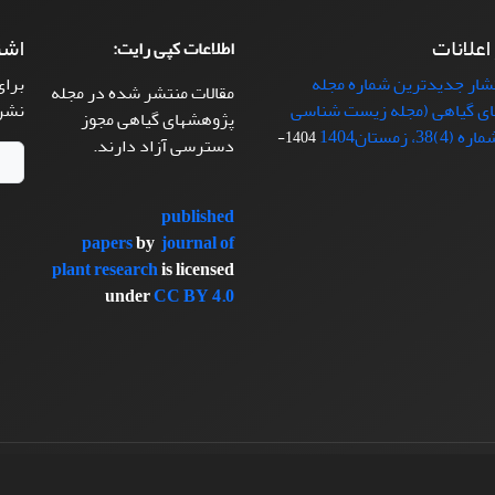
 اعلانات
اشت
اطلاعات کپی رایت:
تشار جدیدترین شماره مجله
برای
مقالات منتشر شده در مجله
ی گیاهی (مجله زیست شناسی
نشر
پژوهشهای گیاهی مجوز
38، زمستان1404
1404-
دسترسی آزاد دارند.
published
papers
by
journal of
plant research
is licensed
under
CC BY 4.0
سیناوب