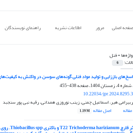
فحه اصلی
مرور
اطلاعات نشریه
راهنمای نویسندگان
اژه‌ها =
فنل
الات:
6
پاسخ‌های باززایی و تولید مواد فنلی گونه‌های سوسن در واکنش به کیفیت‌ها
438-455
10.22034/jpr.2024.8295.
بیرامی هیر، اسماعیل چمنی، زینب نوروزی همدانی، رقیه نبی پور سنجبد
اصل مقاله
قاله
1.19 M
بررسی اثر قا