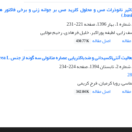
basi
221-231
ف زایی، لطیفه پوراکبر، خلیل فرهادی، رحیم مولایی
اصل مقاله
قاله
430.77 K
یت آنتی‌اکسیدانی و ضدباکتریایی عصاره متانولی سه گونه از جنس Centaurea L. (مرکبان) از ایران
224-234
28
ماسی، رویا کرمیان، فرح کریمی
اصل مقاله
قاله
342.04 K