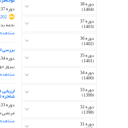
گوجه‌فرنگی، Lycopersicon esculentum تحت تنش زیستی آفت ک
دوره 38
دوره 37، شماره 3، پاییز 1403، صفحه
(1404)
2202
دوره 37
نجمه بد
(1403)
مشاهده م
دوره 36
(1402)
بررسی اثرا
دوره 35
دوره 34، شماره 1، بهار 1400، صفحه
(1401)
بهروز دو
دوره 34
مشاهده م
(1400)
دوره 33
(1399)
شاه‌تره (Fumaria vaillantii)
دوره 33، شماره 2، تابستان 1399، صفحه
دوره 32
(1398)
مرتضی ص
مشاهده م
دوره 31