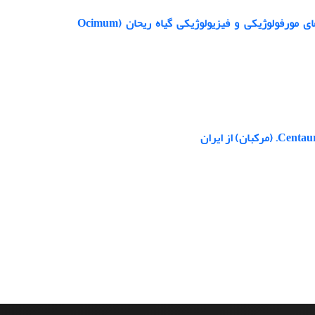
بررسی تاثیر نانوذرات مس و محلول کلرید مس بر جوانه زنی و برخی فاکتور های مورفولوژیکی و فیزیولوژیکی گیاه ریحان (Ocimum