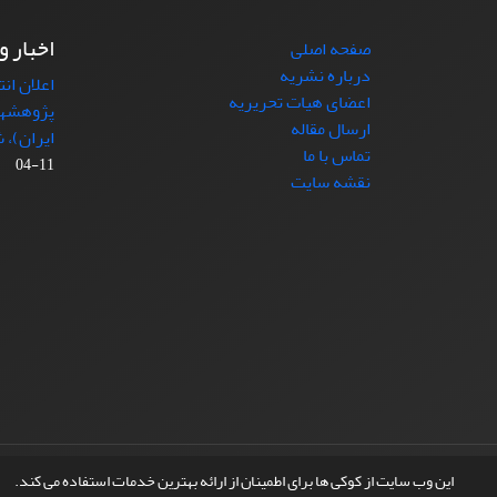
اخبار و
صفحه اصلی
درباره نشریه
اعلان ان
اعضای هیات تحریریه
پژوهشها
ارسال مقاله
ایران)، شماره (4)
تماس با ما
11-04
نقشه سایت
© سامانه مدیریت نشریات علمی.
طراحی و پیاده سازی از
این وب سایت از کوکی ها برای اطمینان از ارائه بهترین خدمات استفاده می کند.