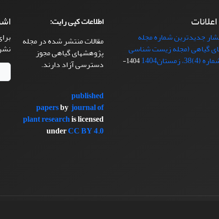
 اعلانات
اشت
اطلاعات کپی رایت:
تشار جدیدترین شماره مجله
برای
مقالات منتشر شده در مجله
ی گیاهی (مجله زیست شناسی
نشر
پژوهشهای گیاهی مجوز
38، زمستان1404
1404-
دسترسی آزاد دارند.
published
papers
by
journal of
plant research
is licensed
under
CC BY 4.0
سیناوب