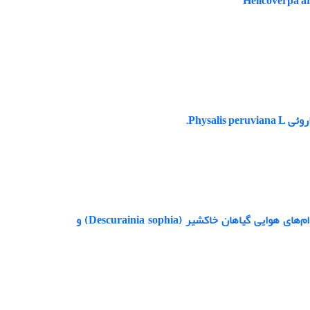
Physa.
ارزیابی فعالیت آنتی‌اکسیدانی و تعیین میزان فنل و فلاونوئید عصاره هگزانی اندام‌های هوایی گیاهان خاکشیر (Descurainia sophia) و