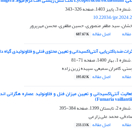
رم میوه، Helicoverpa armigera
326-343
10.22034/jpr.2024.
خشان، سید مظفر منصوری، حسین مظفری، محسن مهرپرور
اصل مقاله
قاله
687.67 K
ت ضدباکتریایی، آنتی‌اکسیدانی و تعیین محتوی فنلی و فلاونوئیدی گیاه داروئی lis peruviana L
71-81
ستی، کامران سمیعی، سپیده زرین زاده
اصل مقاله
قاله
195.02 K
384-395
ادقی، محمد علی زارعی
اصل مقاله
قاله
233.13 K