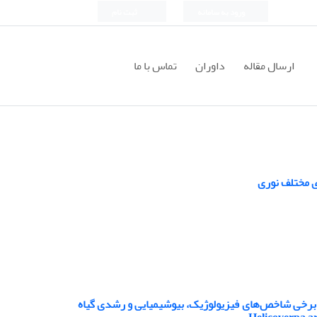
ورود به سامانه
ثبت نام
ارسال مقاله
داوران
تماس با ما
ی مختلف نوری
رچ T22 Trichoderma harizianum و باکتری Thiobacillus spp. روی برخی شاخص‌های فیزیولوژیک، بیوشیمیایی و رشدی گیاه