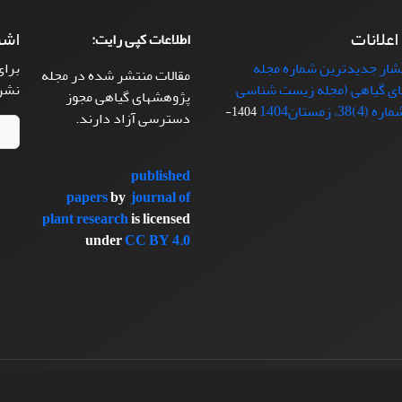
 اعلانات
اشت
اطلاعات کپی رایت:
تشار جدیدترین شماره مجله
برای
مقالات منتشر شده در مجله
ی گیاهی (مجله زیست شناسی
نشر
پژوهشهای گیاهی مجوز
38، زمستان1404
1404-
دسترسی آزاد دارند.
published
papers
by
journal of
plant research
is licensed
under
CC BY 4.0
سیناوب