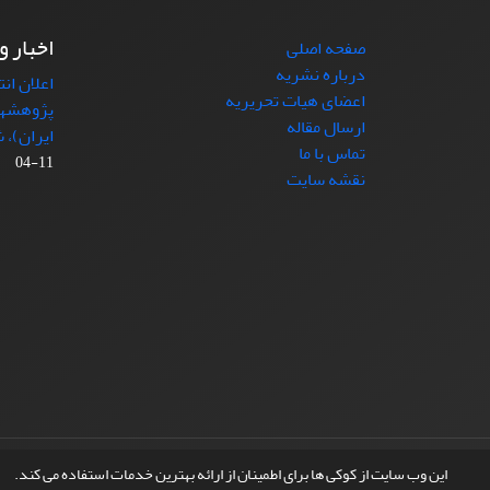
اخبار و
صفحه اصلی
درباره نشریه
اعلان ان
اعضای هیات تحریریه
پژوهشها
ارسال مقاله
ایران)، شماره (4)
تماس با ما
11-04
نقشه سایت
© سامانه مدیریت نشریات علمی.
طراحی و پیاده سازی از
این وب سایت از کوکی ها برای اطمینان از ارائه بهترین خدمات استفاده می کند.