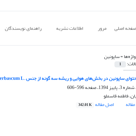
فحه اصلی
مرور
اطلاعات نشریه
راهنمای نویسندگان
اژه‌ها =
ساپونین
الات:
1
توای ساپونین در بخش‌های هوایی و ریشه سه گونه از جنس .Verbascum L.
596-606
ان، فاطمه قاسملو
اصل مقاله
قاله
342.01 K