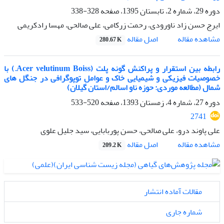
دوره 29، شماره 2، تابستان 1395، صفحه
328-338
ایرج حسن زاد ناورودی، رحمت زرکامی، علی صالحی، مهسا رادکریمی
اصل مقاله
مشاهده مقاله
280.67 K
رابطه بین استقرار و پراکنش گونه پلت (Acer velutinum Boiss.) با
خصوصیات فیزیکی و شیمیایی خاک و عوامل توپوگرافی در جنگل های
شمال (مطالعه موردی: حوزه ناو اسالم/استان گیلان)
دوره 27، شماره 4، زمستان 1393، صفحه
520-533
2741
علی پاوند درو، علی صالحی، حسن پوربابایی، سید جلیل علوی
اصل مقاله
مشاهده مقاله
209.2 K
مقالات آماده انتشار
شماره جاری