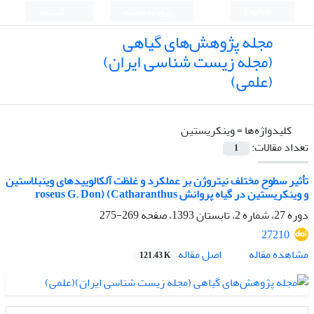
English
ورود به سامانه
ثبت نام
مجله پژوهش‌های گیاهی
(مجله زیست شناسی ایران)
(علمی)
کلیدواژه‌ها =
وینکریستین
تعداد مقالات:
1
تأثیر سطوح مختلف نیتروژن بر عملکرد و غلظت آلکالوییدهای وینبلاستین
و وینکریستین در گیاه پروانش roseus G. Don) (Catharanthus
دوره 27، شماره 2، تابستان 1393، صفحه
269-275
27210
اصل مقاله
مشاهده مقاله
121.43 K