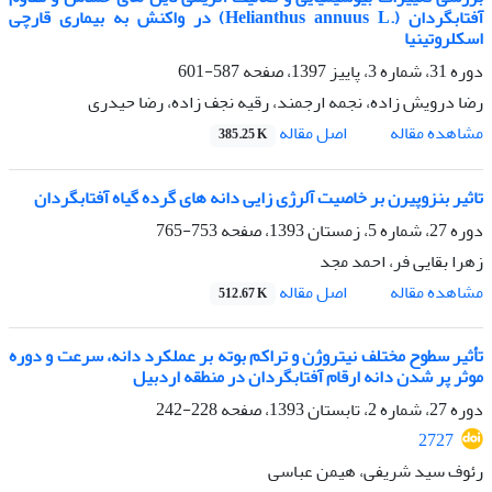
آفتابگردان (.Helianthus annuus L) در واکنش به بیماری قارچی
اسکلروتینیا
دوره 31، شماره 3، پاییز 1397، صفحه
587-601
رضا درویش زاده، نجمه ارجمند، رقیه نجف زاده، رضا حیدری
اصل مقاله
مشاهده مقاله
385.25 K
تاثیر بنزوپیرن بر خاصیت آلرژی زایی دانه های گرده گیاه آفتابگردان
دوره 27، شماره 5، زمستان 1393، صفحه
753-765
زهرا بقایی فر، احمد مجد
اصل مقاله
مشاهده مقاله
512.67 K
تأثیر سطوح مختلف نیتروژن و تراکم بوته بر عملکرد دانه، سرعت و دوره
موثر پر شدن دانه ارقام آفتابگردان در منطقه اردبیل
دوره 27، شماره 2، تابستان 1393، صفحه
228-242
2727
رئوف سید شریفی، هیمن عباسی