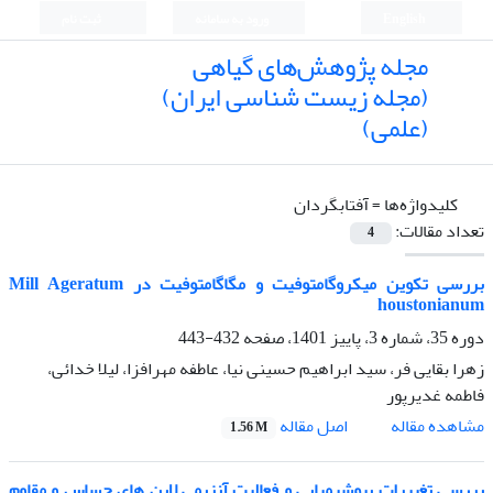
English
ورود به سامانه
ثبت نام
مجله پژوهش‌های گیاهی
(مجله زیست شناسی ایران)
(علمی)
کلیدواژه‌ها =
آفتابگردان
تعداد مقالات:
4
بررسی تکوین میکروگامتوفیت و مگاگامتوفیت در Mill Ageratum
houstonianum
دوره 35، شماره 3، پاییز 1401، صفحه
432-443
زهرا بقایی فر، سید ابراهیم حسینی نیا، عاطفه مهرافزا، لیلا خدائی،
فاطمه غدیرپور
اصل مقاله
مشاهده مقاله
1.56 M
بررسی تغییرات بیوشیمیایی و فعالیت آنزیمی لاین های حساس و مقاوم